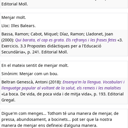
Editorial Moll.
Menjar molt.
Lloc: Illes Balears.
Bassa, Ramon; Cabot, Miquel; Díaz, Ramon; Lladonet, Joan
(2000):
Qui barata, el cap es grata. Els refranys i les frases fetes
«3.
Exercicis. 3.3 Propostes didàctiques per a l'Educació
Secundària», p. 241. Editorial Moll.
En el mateix sentit de menjar molt.
Sinònim: Menjar com un bou.
Beltran Genescà, Antoni (2018):
Ensenya'm la llengua. Vocabulari i
llenguatge popular al voltant de la salut, els remeis i les malalties
«La boca. De vida, de poca vida i de mitja vida», p. 193. Editorial
Gregal.
Digue'm com menges… Tothom té una manera de menjar, de
pressa, abundosament, a bocinets… pot ser que la nostra
manera de menjar ens defineixi d'alguna manera.