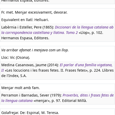
Hermanos Espasa, Editores.
Fr. met. Menjar excesivament, devorar.
Equivalent en llatí:
Helluari.
Labèrnia i Esteller, Pere (1865):
Diccionari de la llengua catalana ab
la correspondencia castellana y llatina. Tomo 2
«Llop», p. 102.
Hermanos Espasa, Editores.
Va arribar afamat i menjava com un llop.
Lloc: Vic (Osona).
Medina Casanovas, Jaume (2014):
El parlar d'una família vigatana,
II
«Les locucions i les frases fetes. II. Frases fetes», p. 224. Llibres
de l'Index, S.A.
Menjar molt amb fam.
Perramon i Barnadas, Sever (1979):
Proverbis, dites i frases fetes de
la llengua catalana
«menjar», p. 97. Editorial Millà.
Golafrejar. De: Espinal, M. Teresa.