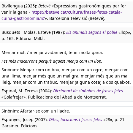
Btvllengua (2025):
Betevé
«Expressions gastronòmiques per fer
venir la gana -
https://beteve.cat/cultura/frases-fetes-catala-
cuina-gastronomia/
». Barcelona Televisió (Betevé).
Busquets i Molas, Esteve (1987):
Els animals segons el poble
«llop»,
p. 165. Editorial Millà.
Menjar molt / menjar àvidament, tenir molta gana.
Fes més macarrons perquè aquest menja com un llop.
Sinònim: Menjar com un bou, menjar com un ogre, menjar com
una llima, menjar més que un mal gra, menjar més que un mal
lleig, menjar com un trabuc, menjar (alguna cosa) a dos queixos.
Espinal, M. Teresa (2004):
Diccionari de sinònims de frases fetes
«Golafrejar». Publicacions de l'Abadia de Montserrat.
Sinònim: Afartar-se com un lladre.
Espunyes, Josep (2007):
Dites, locucions i frases fetes
«28», p. 21.
Garsineu Edicions.