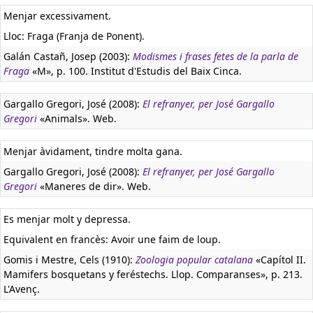
Menjar excessivament.
Lloc: Fraga (Franja de Ponent).
Galán Castañ, Josep (2003):
Modismes i frases fetes de la parla de
Fraga
«M», p. 100. Institut d'Estudis del Baix Cinca.
Gargallo Gregori, José (2008):
El refranyer, per José Gargallo
Gregori
«Animals». Web.
Menjar àvidament, tindre molta gana.
Gargallo Gregori, José (2008):
El refranyer, per José Gargallo
Gregori
«Maneres de dir». Web.
Es menjar molt y depressa.
Equivalent en francès:
Avoir une faim de loup.
Gomis i Mestre, Cels (1910):
Zoologia popular catalana
«Capítol II.
Mamifers bosquetans y feréstechs. Llop. Comparanses», p. 213.
L'Avenç.