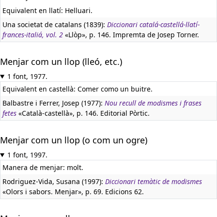
Equivalent en llatí:
Helluari.
Una societat de catalans (1839):
Diccionari catalá-castellá-llatí-
frances-italiá, vol. 2
«Llòp», p. 146. Impremta de Josep Torner.
Menjar com un llop (lleó, etc.)
1 font, 1977.
Equivalent en castellà:
Comer como un buitre.
Balbastre i Ferrer, Josep (1977):
Nou recull de modismes i frases
fetes
«Català-castellà», p. 146. Editorial Pòrtic.
Menjar com un llop (o com un ogre)
1 font, 1997.
Manera de menjar: molt.
Rodriguez-Vida, Susana (1997):
Diccionari temàtic de modismes
«Olors i sabors. Menjar», p. 69. Edicions 62.