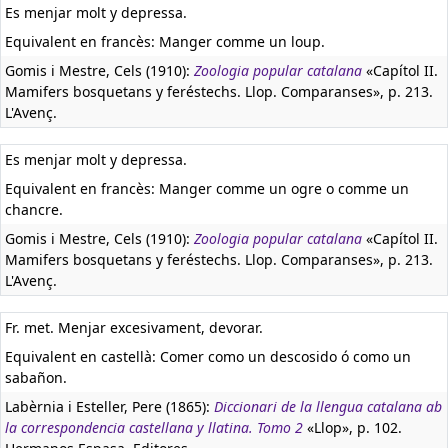
Es menjar molt y depressa.
Equivalent en francès:
Manger comme un loup.
Gomis i Mestre, Cels (1910):
Zoologia popular catalana
«Capítol II.
Mamifers bosquetans y feréstechs. Llop. Comparanses», p. 213.
L'Avenç.
Es menjar molt y depressa.
Equivalent en francès:
Manger comme un ogre o comme un
chancre.
Gomis i Mestre, Cels (1910):
Zoologia popular catalana
«Capítol II.
Mamifers bosquetans y feréstechs. Llop. Comparanses», p. 213.
L'Avenç.
Fr. met. Menjar excesivament, devorar.
Equivalent en castellà:
Comer como un descosido ó como un
sabañon.
Labèrnia i Esteller, Pere (1865):
Diccionari de la llengua catalana ab
la correspondencia castellana y llatina. Tomo 2
«Llop», p. 102.