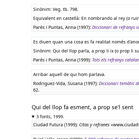
Sinònim: Veg. tb. 798.
Equivalent en castellà:
En nombrando al rey (o rui
Parés i Puntas, Anna (1997):
Diccionari de refranys c
Es diuen quan una cosa es fa realitat només d'ano
Sinònim: Qui del llop parla, a prop li ix (o prop li su
Parés i Puntas, Anna (1999):
Tots els refranys catala
Arribar aquell de qui hom parlava.
Rodriguez-Vida, Susana (1997):
Diccionari temàtic 
62.
Qui del llop fa esment, a prop se'l sent
3 fonts, 1999.
Ciudad Futura (1999):
Citas y refranes
«www.ciudadf