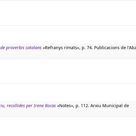
s de proverbis catalans
«Refranys rimats», p. 74. Publicacions de l'Ab
riu, recollides per Irene Rocas
«Notes», p. 112. Arxiu Municipal de