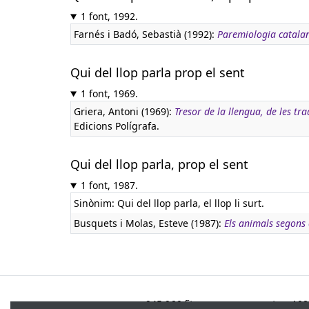
1 font, 1992.
Farnés i Badó, Sebastià (1992):
Paremiologia catal
Qui del llop parla prop el sent
1 font, 1969.
Griera, Antoni (1969):
Tresor de la llengua, de les tra
Edicions Polígrafa.
Qui del llop parla, prop el sent
1 font, 1987.
Sinònim: Qui del llop parla, el llop li surt.
Busquets i Molas, Esteve (1987):
Els animals segons 
945.966 fitxes, corresponents a 108.