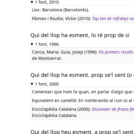
1 font, 2010.
Lloc: Barcelona (Barcelonès).
Pàmies i Riudor, Víctor (2010):
Top ten de refranys ca
Qui del llop ha esment, lo té prop de si
1 font, 1996.
Conca, Maria; Guia, Josep (1996):
Els primers recull
de Montserrat.
Qui del llop ha esment, prop se'l sent (o q
1 font, 2000.
Comentari que hom fa quan, en parlar d'algú que é
Equivalent en castellà:
En nombrando al ruin (o al 
Enciclopèdia Catalana (2000):
Diccionari de frases fe
Enciclopèdia Catalana.
Qui del llop heu esment, a prop se'l sent