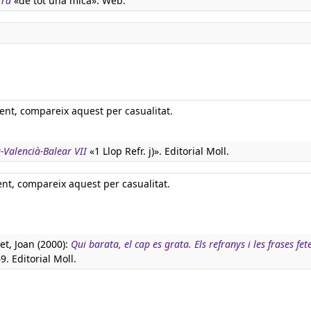
rra
«de tot una mica». Web.
nt, compareix aquest per casualitat.
-Valencià-Balear VII
«1 Llop Refr. j)». Editorial Moll.
nt, compareix aquest per casualitat.
t, Joan (2000):
Qui barata, el cap es grata. Els refranys i les frases fet
69. Editorial Moll.