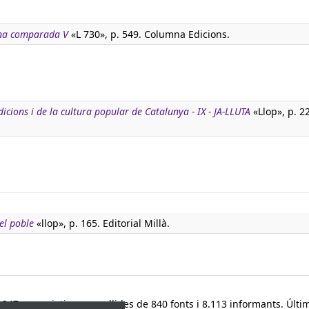
ana comparada V
«L 730», p. 549. Columna Edicions.
dicions i de la cultura popular de Catalunya - IX - JA-LLUTA
«Llop», p. 2
el poble
«llop», p. 165. Editorial Millà.
347 paremiotipus, recollides de 840 fonts i 8.113 informants. Últim