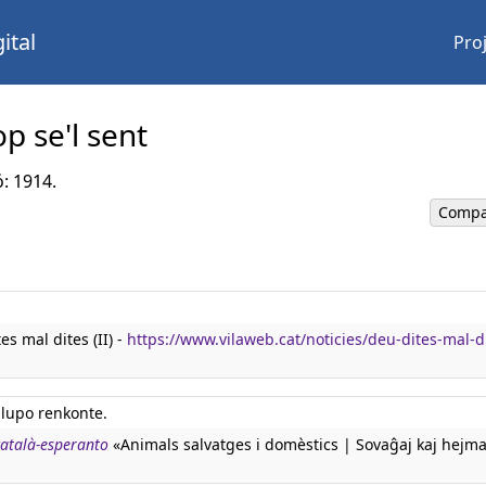
ital
Pro
p se'l sent
ó: 1914.
Compa
s mal dites (II) -
https://www.vilaweb.cat/noticies/deu-dites-mal-d
a lupo renkonte.
català-esperanto
«Animals salvatges i domèstics | Sovaĝaj kaj hejma