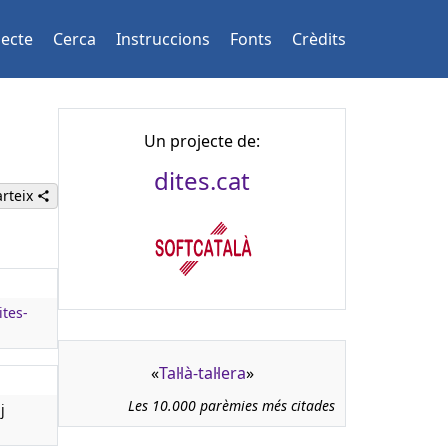
jecte
Cerca
Instruccions
Fonts
Crèdits
Un projecte de:
dites.cat
rteix
ites-
«
Tal·là-tal·lera
»
Les 10.000 parèmies més citades
j