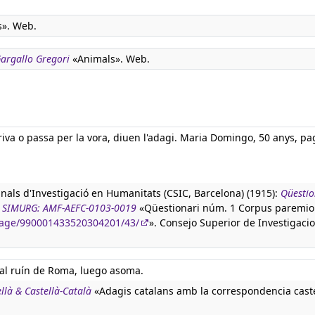
s». Web.
 Gargallo Gregori
«Animals». Web.
riva o passa per la vora, diuen l'adagi. Maria Domingo, 50 anys, pa
anals d'Investigació en Humanitats (CSIC, Barcelona) (1915):
Qüestio
ura SIMURG: AMF-AEFC-0103-0019
«Qüestionari núm. 1 Corpus paremio
/image/990001433520304201/43/
». Consejo Superior de Investigaci
l ruín de Roma, luego asoma.
llà & Castellà-Català
«Adagis catalans amb la correspondencia caste