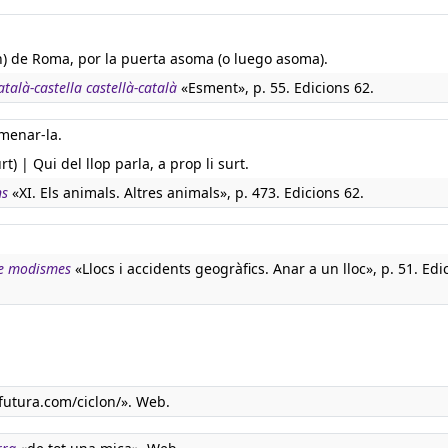
n) de Roma, por la puerta asoma (o luego asoma).
atalà-castella castellà-català
«Esment», p. 55. Edicions 62.
menar-la.
rt) | Qui del llop parla, a prop li surt.
ns
«XI. Els animals. Altres animals», p. 473. Edicions 62.
de modismes
«Llocs i accidents geogràfics. Anar a un lloc», p. 51. Edi
utura.com/ciclon/». Web.