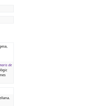
gesa,
naris de
lògic
ones
llana.