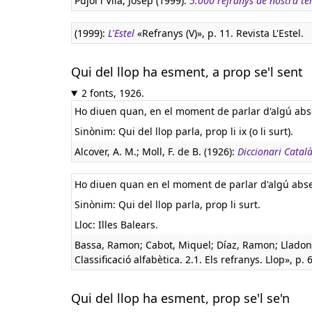
Pujol i Vila, Josep (1999):
5.000 refranys de nostra te
(1999):
L'Estel
«Refranys (V)», p. 11. Revista L'Estel.
Qui del llop ha esment, a prop se'l sent
2 fonts, 1926.
Ho diuen quan, en el moment de parlar d'algú abse
Sinònim: Qui del llop parla, prop li ix (o li surt).
Alcover, A. M.; Moll, F. de B. (1926):
Diccionari Català
Ho diuen quan en el moment de parlar d'algú abse
Sinònim: Qui del llop parla, prop li surt.
Lloc: Illes Balears.
Bassa, Ramon; Cabot, Miquel; Díaz, Ramon; Lladone
Classificació alfabètica. 2.1. Els refranys. Llop», p. 
Qui del llop ha esment, prop se'l se'n