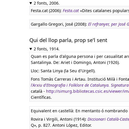
2 fonts, 2006.
Festa.cat (2006):
Festa.cat
«Dites catalanes popular
Gargallo Gregori, José (2008):
El refranyer, per José
Qui del llop parla, prop se'l sent
2 fonts, 1914.
Quan es parla d'alguna persona i per casualitat ar
Santalinya. De: Ariet i Domingo, Antoni (1926).
Lloc: Santa Linya (la Seu d'Urgell).
Fons Tomàs Carreras i Artau. Institució Milà i Font
l'Arxiu d'Etnografia i Folklore de Catalunya. Signat
català -
http://simurg.bibliotecas.csic.es/viewer
Científicas.
Equivalent en castellà:
En mentanto ó nombrando a
Rovira i Virgili, Antoni (1914):
Diccionari Català-Caste
Q», p. 827. Antoni López, Editor.