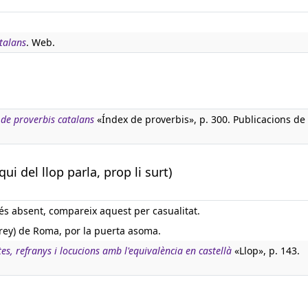
talans
. Web.
s de proverbis catalans
«Índex de proverbis», p. 300. Publicacions de 
ui del llop parla, prop li surt)
s absent, compareix aquest per casualitat.
rey) de Roma, por la puerta asoma.
tes, refranys i locucions amb l'equivalència en castellà
«Llop», p. 143.