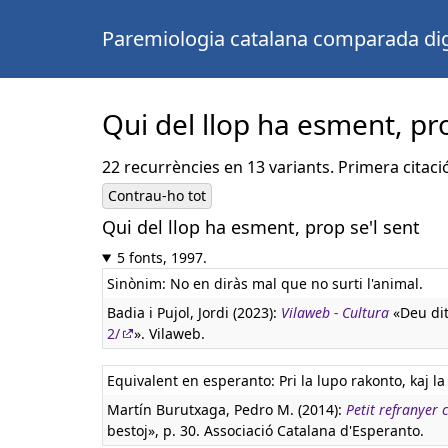
Paremiologia catalana comparada dig
Qui del llop ha esment, pro
22 recurrències en 13 variants. Primera citaci
Contrau-ho tot
Qui del llop ha esment, prop se'l sent
5 fonts, 1997.
Sinònim: No en diràs mal que no surti l'animal.
Badia i Pujol, Jordi (2023):
Vilaweb - Cultura
«Deu dite
2/
». Vilaweb.
Equivalent en esperanto:
Pri la lupo rakonto, kaj l
Martín Burutxaga, Pedro M. (2014):
Petit refranyer 
bestoj», p. 30. Associació Catalana d'Esperanto.