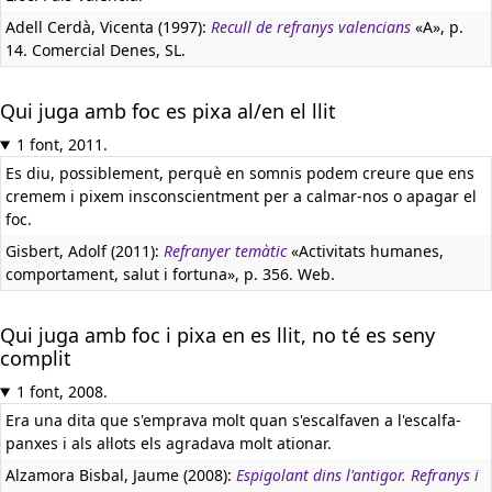
Adell Cerdà, Vicenta (1997):
Recull de refranys valencians
«A», p.
14. Comercial Denes, SL.
Qui juga amb foc es pixa al/en el llit
1 font, 2011.
Es diu, possiblement, perquè en somnis podem creure que ens
cremem i pixem insconscientment per a calmar-nos o apagar el
foc.
Gisbert, Adolf (2011):
Refranyer temàtic
«Activitats humanes,
comportament, salut i fortuna», p. 356. Web.
Qui juga amb foc i pixa en es llit, no té es seny
complit
1 font, 2008.
Era una dita que s'emprava molt quan s'escalfaven a l'escalfa-
panxes i als al·lots els agradava molt ationar.
Alzamora Bisbal, Jaume (2008):
Espigolant dins l'antigor. Refranys i