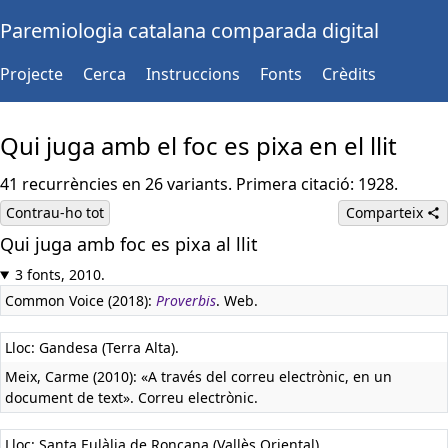
Paremiologia catalana comparada digital
Projecte
Cerca
Instruccions
Fonts
Crèdits
Qui juga amb el foc es pixa en el llit
41 recurrències en 26 variants. Primera citació: 1928.
Contrau-ho tot
Comparteix
Qui juga amb foc es pixa al llit
3 fonts, 2010.
Common Voice (2018):
Proverbis
. Web.
Lloc: Gandesa (Terra Alta).
Meix, Carme (2010): «A través del correu electrònic, en un
document de text». Correu electrònic.
Lloc: Santa Eulàlia de Ronçana (Vallès Oriental).