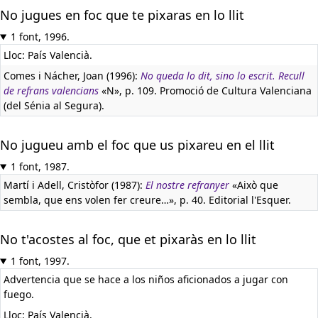
No jugues en foc que te pixaras en lo llit
1 font, 1996.
Lloc: País Valencià.
Comes i Nácher, Joan (1996):
No queda lo dit, sino lo escrit. Recull
de refrans valencians
«N», p. 109. Promoció de Cultura Valenciana
(del Sénia al Segura).
No jugueu amb el foc que us pixareu en el llit
1 font, 1987.
Martí i Adell, Cristòfor (1987):
El nostre refranyer
«Això que
sembla, que ens volen fer creure…», p. 40. Editorial l'Esquer.
No t'acostes al foc, que et pixaràs en lo llit
1 font, 1997.
Advertencia que se hace a los niños aficionados a jugar con
fuego.
Lloc: País Valencià.