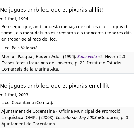
No jugues amb foc, que et pixaràs al llit!
1 font, 1994.
Ben segur que, amb aquesta menaça de sobresaltar l'ingràvid
somni, els menudets no es cremaran els innocents i tendres dits
en trobar-se al racó del foc.
Lloc: País Valencià.
Monjo i Pasqual, Eugeni-Adolf (1994):
Saba vella
«2. Hivern 2.3
Frases fetes i locucions de l'hivern», p. 22. Institut d'Estudis
Comarcals de la Marina Alta.
No jugues amb foc, que et pixaràs en el llit
1 font, 2003.
Lloc: Cocentaina (Comtat).
Ajuntament de Cocentaina - Oficina Municipal de Promoció
Lingüística (OMPLI) (2003):
Cocentaina. Any 2003
«Octubre», p. 3.
Ajuntament de Cocentaina.