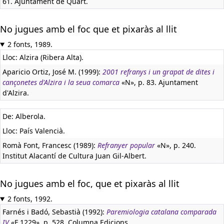
61. Ajuntament de Quart.
No jugues amb el foc que et pixaràs al llit
2 fonts, 1989.
Lloc: Alzira (Ribera Alta).
Aparicio Ortiz, José M. (1999):
2001 refranys i un grapat de dites i
cançonetes d'Alzira i la seua comarca
«N», p. 83. Ajuntament
d'Alzira.
De: Alberola.
Lloc: País Valencià.
Romà Font, Francesc (1989):
Refranyer popular
«N», p. 240.
Institut Alacantí de Cultura Juan Gil-Albert.
No jugues amb el foc, que et pixaràs al llit
2 fonts, 1992.
Farnés i Badó, Sebastià (1992):
Paremiologia catalana comparada
IV
«F 1229», p. 528. Columna Edicions.