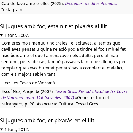
Cap de fava amb orelles (2025):
Diccionari de dites illenques
.
Instagram.
Si jugues amb foc, esta nit et pixaràs al llit
1 font, 2007.
Com eres molt menut, t'ho creies i el soltaves, al temps que
cavil·laves pensatiu quina relació podia tindre el foc amb el fet
fisiològic amb el que t'amenaçaven els adults, però al matí
següent, per si de cas, també passaves la mà pels llençols per
temptar qualsevol humitat per si s'havia complert el malefici,
com els majors sabien tant!
Lloc: Les Coves de Vinromà.
Escoí Nos, Angelita (2007):
Tossal Gros. Periòdic local de les Coves
de Vinromà, núm. 116 (nov.-des. 2007)
«Gener, el foc i el
refranyer», p. 28. Associació Cultural Tossal Gros.
Si jugues amb foc, et pixaràs en el llit
1 font, 2012.