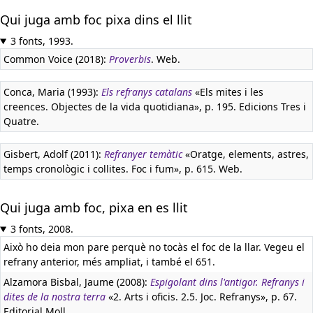
Qui juga amb foc pixa dins el llit
3 fonts, 1993.
Common Voice (2018):
Proverbis
. Web.
Conca, Maria (1993):
Els refranys catalans
«Els mites i les
creences. Objectes de la vida quotidiana», p. 195. Edicions Tres i
Quatre.
Gisbert, Adolf (2011):
Refranyer temàtic
«Oratge, elements, astres,
temps cronològic i collites. Foc i fum», p. 615. Web.
Qui juga amb foc, pixa en es llit
3 fonts, 2008.
Això ho deia mon pare perquè no tocàs el foc de la llar. Vegeu el
refrany anterior, més ampliat, i també el 651.
Alzamora Bisbal, Jaume (2008):
Espigolant dins l'antigor. Refranys i
dites de la nostra terra
«2. Arts i oficis. 2.5. Joc. Refranys», p. 67.
Editorial Moll.