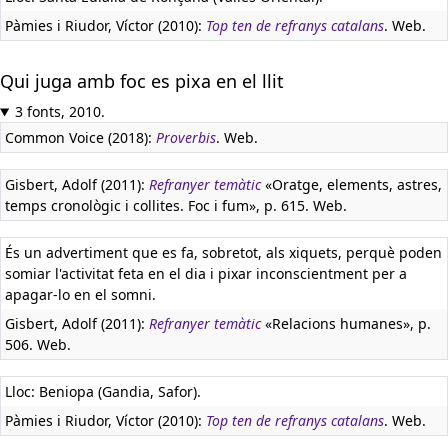
Pàmies i Riudor, Víctor (2010):
Top ten de refranys catalans
. Web.
Qui juga amb foc es pixa en el llit
3 fonts, 2010.
Common Voice (2018):
Proverbis
. Web.
Gisbert, Adolf (2011):
Refranyer temàtic
«Oratge, elements, astres,
temps cronològic i collites. Foc i fum», p. 615. Web.
És un advertiment que es fa, sobretot, als xiquets, perquè poden
somiar l'activitat feta en el dia i pixar inconscientment per a
apagar-lo en el somni.
Gisbert, Adolf (2011):
Refranyer temàtic
«Relacions humanes», p.
506. Web.
Lloc: Beniopa (Gandia, Safor).
Pàmies i Riudor, Víctor (2010):
Top ten de refranys catalans
. Web.