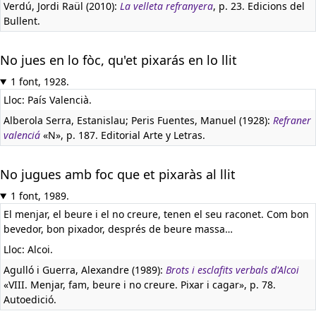
Verdú, Jordi Raül (2010):
La velleta refranyera
, p. 23. Edicions del
Bullent.
No jues en lo fòc, qu'et pixarás en lo llit
1 font, 1928.
Lloc: País Valencià.
Alberola Serra, Estanislau; Peris Fuentes, Manuel (1928):
Refraner
valenciá
«N», p. 187. Editorial Arte y Letras.
No jugues amb foc que et pixaràs al llit
1 font, 1989.
El menjar, el beure i el no creure, tenen el seu raconet. Com bon
bevedor, bon pixador, després de beure massa…
Lloc: Alcoi.
Agulló i Guerra, Alexandre (1989):
Brots i esclafits verbals d'Alcoi
«VIII. Menjar, fam, beure i no creure. Pixar i cagar», p. 78.
Autoedició.