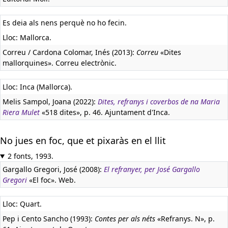
Es deia als nens perquè no ho fecin.
Lloc: Mallorca.
Correu / Cardona Colomar, Inés (2013):
Correu
«Dites
mallorquines». Correu electrònic.
Lloc: Inca (Mallorca).
Melis Sampol, Joana (2022):
Dites, refranys i coverbos de na Maria
Riera Mulet
«518 dites», p. 46. Ajuntament d'Inca.
No jues en foc, que et pixaràs en el llit
2 fonts, 1993.
Gargallo Gregori, José (2008):
El refranyer, per José Gargallo
Gregori
«El foc». Web.
Lloc: Quart.
Pep i Cento Sancho (1993):
Contes per als néts
«Refranys. N», p.