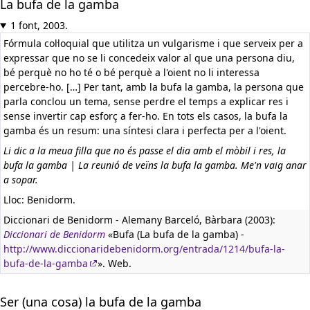
La bufa de la gamba
1 font, 2003.
Fórmula col·loquial que utilitza un vulgarisme i que serveix per a
expressar que no se li concedeix valor al que una persona diu,
bé perquè no ho té o bé perquè a l'oient no li interessa
percebre-ho. […] Per tant, amb la bufa la gamba, la persona que
parla conclou un tema, sense perdre el temps a explicar res i
sense invertir cap esforç a fer-ho. En tots els casos, la bufa la
gamba és un resum: una síntesi clara i perfecta per a l'oient.
Li dic a la meua filla que no és passe el dia amb el mòbil i res, la
bufa la gamba | La reunió de veïns la bufa la gamba. Me'n vaig anar
a sopar.
Lloc: Benidorm.
Diccionari de Benidorm - Alemany Barceló, Bàrbara (2003):
Diccionari de Benidorm
«Bufa (La bufa de la gamba) -
http://www.diccionaridebenidorm.org/entrada/1214/bufa-la-
bufa-de-la-gamba
». Web.
Ser (una cosa) la bufa de la gamba