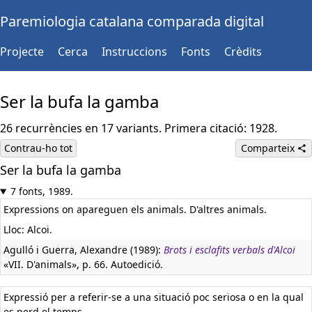
Paremiologia catalana comparada digital
Projecte
Cerca
Instruccions
Fonts
Crèdits
Ser la bufa la gamba
26 recurrències en 17 variants. Primera citació: 1928.
Contrau-ho tot
Comparteix
Ser la bufa la gamba
7 fonts, 1989.
Expressions on apareguen els animals. D'altres animals.
Lloc: Alcoi.
Agulló i Guerra, Alexandre (1989):
Brots i esclafits verbals d'Alcoi
«VII. D'animals», p. 66. Autoedició.
Expressió per a referir-se a una situació poc seriosa o en la qual
es perd el temps.