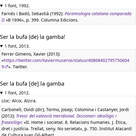
1 font, 1992.
Farnés i Badó, Sebastià (1992):
Paremiologia catalana comparada
II
«B 1696», p. 399. Columna Edicions.
Ser la bufa (de) la gamba!
1 font, 2013.
Ferrer Gimeno, Xavier (2013):
«
https://twitter.com/Xaviermuseros/status/40868402795750604
9
». Twitter.
Ser la bufa [de] la gamba
1 font, 2012.
Lloc: Alcoi, Alzira.
Carbonell, Ovidi (dir); Tormo, Josep; Colomina i Castanyer, Jordi
(2012):
Tresor del valencià meridional. Diccionari ideològic i
fraseològic
«II. Home i societat. 8. Relacions humanes. J. Ètica,
dret i justícia. Trellat, seny. No serietat», p. 750. Institut Alacantí
de Cultura Juan Gil-Albert.