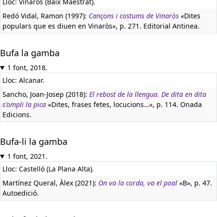
Lloc: Vinaròs (Baix Maestrat).
Redó Vidal, Ramon (1997):
Cançons i costums de Vinaròs
«Dites
populars que es diuen en Vinaròs», p. 271. Editorial Antinea.
Bufa la gamba
1 font, 2018.
Lloc: Alcanar.
Sancho, Joan-Josep (2018):
El rebost de la llengua. De dita en dita
s'ompli la pica
«Dites, frases fetes, locucions…», p. 114. Onada
Edicions.
Bufa-li la gamba
1 font, 2021.
Lloc: Castelló (La Plana Alta).
Martínez Queral, Àlex (2021):
On va la corda, va el poal
«B», p. 47.
Autoedició.