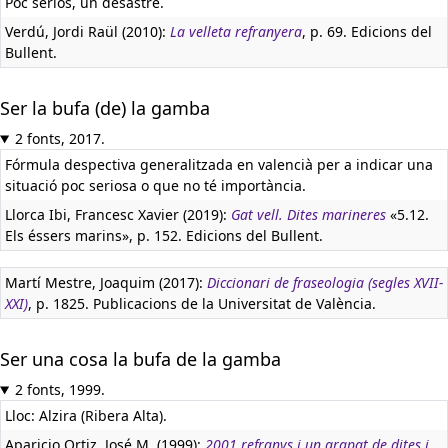
Poc seriós, un desastre.
Verdú, Jordi Raül (2010):
La velleta refranyera
, p. 69. Edicions del
Bullent.
Ser la bufa (de) la gamba
2 fonts, 2017.
Fórmula despectiva generalitzada en valencià per a indicar una
situació poc seriosa o que no té importància.
Llorca Ibi, Francesc Xavier (2019):
Gat vell. Dites marineres
«5.12.
Els éssers marins», p. 152. Edicions del Bullent.
Martí Mestre, Joaquim (2017):
Diccionari de fraseologia (segles XVII-
XXI)
, p. 1825. Publicacions de la Universitat de València.
Ser una cosa la bufa de la gamba
2 fonts, 1999.
Lloc: Alzira (Ribera Alta).
Aparicio Ortiz, José M. (1999):
2001 refranys i un grapat de dites i