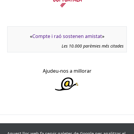
«
Compte i raó sostenen amistat
»
Les 10.000 parèmies més citades
Ajudeu-nos a millorar
945.966 fitxes, corresponents a 108.347 paremiotipus,
recollides de 840 fonts i 8.113 informants. Última
Aquest lloc web fa servir galetes de Google per analitzar el