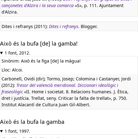
cançonetes d'Alzira i la seua comarca
«S», p. 111. Ajuntament
d'Alzira.
Dites i refranys (2011):
Dites i refranys
. Blogger.
Això és la bufa [de] la gamba!
1 font, 2012.
Sinònim: Això és la figa [de] la màgua!
Lloc: Alcoi.
Carbonell, Ovidi (dir); Tormo, Josep; Colomina i Castanyer, Jordi
(2012):
Tresor del valencià meridional. Diccionari ideològic i
fraseològic
«II. Home i societat. 8. Relacions humanes. J. Ètica,
dret i justícia. Trellat, seny. Criticar la falta de trellat», p. 750.
Institut Alacantí de Cultura Juan Gil-Albert.
Això és la bufa la gamba
1 font, 1997.