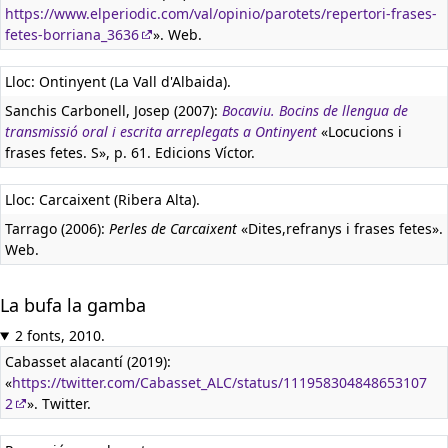
https://www.elperiodic.com/val/opinio/parotets/repertori-frases-
fetes-borriana_3636
». Web.
Lloc: Ontinyent (La Vall d'Albaida).
Sanchis Carbonell, Josep (2007):
Bocaviu. Bocins de llengua de
transmissió oral i escrita arreplegats a Ontinyent
«Locucions i
frases fetes. S», p. 61. Edicions Víctor.
Lloc: Carcaixent (Ribera Alta).
Tarrago (2006):
Perles de Carcaixent
«Dites,refranys i frases fetes».
Web.
La bufa la gamba
2 fonts, 2010.
Cabasset alacantí (2019):
«
https://twitter.com/Cabasset_ALC/status/111958304848653107
2
». Twitter.