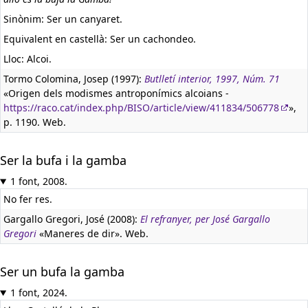
Sinònim: Ser un canyaret.
Equivalent en castellà:
Ser un cachondeo.
Lloc: Alcoi.
Tormo Colomina, Josep (1997):
Butlletí interior, 1997, Núm. 71
«Origen dels modismes antroponímics alcoians -
https://raco.cat/index.php/BISO/article/view/411834/506778
»,
p. 1190. Web.
Ser la bufa i la gamba
1 font, 2008.
No fer res.
Gargallo Gregori, José (2008):
El refranyer, per José Gargallo
Gregori
«Maneres de dir». Web.
Ser un bufa la gamba
1 font, 2024.