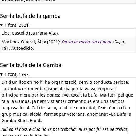
Ser la bufa de la gamba
1 font, 2021.
Lloc: Castelló (La Plana Alta).
Martínez Queral, Àlex (2021):
On va la corda, va el poal
«S», p.
181. Autoedició.
Ser la bufa de la Gamba
1 font, 1997.
Dit d'un lloc on no hi ha organització, seny o conducta seriosa.
La «bufa» és un eufemisme alcoià per la vulva, empreat
principalment per les dones: «Xe, toca't la bufa, Mariu!»; pel que
fa a la Gamba, ja hem vist anteriorment que era una famosa
bagassa local. Cal destacar, a tall de curiositat, l'existència d'un
grup musical alcoià, format per veterans, anomenat «La Bufa la
Gamba Blues Band».
Allí en el nostre club no es pot treballar ni es pot fer res de trellat,
allò és la bufa la Gamba!