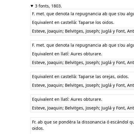
3 fonts, 1803.
F. met. que denota la repugnancia ab que s'ou alg
Equivalent en castellà:
Taparse los oidos.
Esteve, Joaquin; Belvitges, Joseph; Juglá y Font, An
F. met. que denota la repugnancia ab que s'ou alg
Equivalent en llatí:
Aures obturare.
Esteve, Joaquin; Belvitges, Joseph; Juglá y Font, An
Equivalent en castellà:
Taparse las orejas, oidos.
Esteve, Joaquin; Belvitges, Joseph; Juglá y Font, An
Equivalent en llatí:
Aures obturare.
Esteve, Joaquin; Belvitges, Joseph; Juglá y Font, An
Fr. ab que se pondèra la dissonancia ó escándol q
oidos.