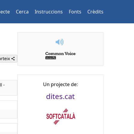
jecte
Cerca
Instruccions
Fonts
Crèdits
rteix
Un projecte de:
l -
dites.cat