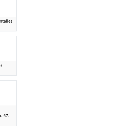
ntalles
es
. 67.