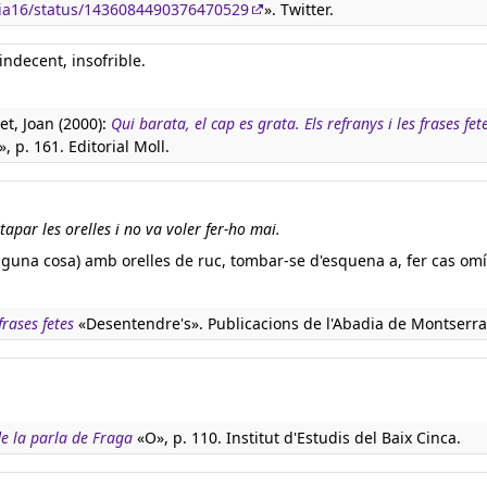
adia16/status/1436084490376470529
». Twitter.
indecent, insofrible.
t, Joan (2000):
Qui barata, el cap es grata. Els refranys i les frases fet
», p. 161. Editorial Moll.
apar les orelles i no va voler fer-ho mai.
(alguna cosa) amb orelles de ruc, tombar-se d'esquena a, fer cas omí
rases fetes
«Desentendre's». Publicacions de l'Abadia de Montserra
de la parla de Fraga
«O», p. 110. Institut d'Estudis del Baix Cinca.