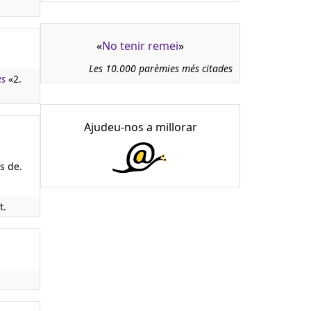
«
No tenir remei
»
Les 10.000 parèmies més citades
es
«2.
Ajudeu-nos a millorar
s de.
t.