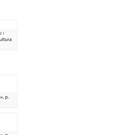
c i
Cultura
», p.
», p.