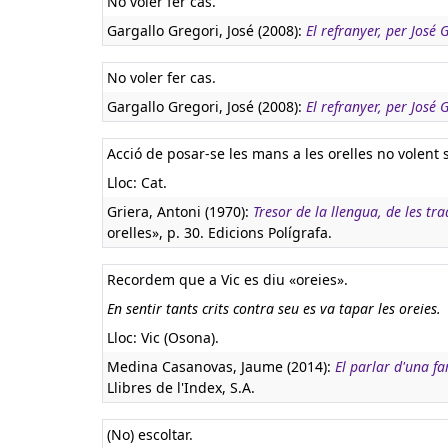
No voler fer cas.
Gargallo Gregori, José (2008):
El refranyer, per José
No voler fer cas.
Gargallo Gregori, José (2008):
El refranyer, per José
Acció de posar-se les mans a les orelles no volent 
Lloc: Cat.
Griera, Antoni (1970):
Tresor de la llengua, de les tr
orelles», p. 30. Edicions Polígrafa.
Recordem que a Vic es diu «oreies».
En sentir tants crits contra seu es va tapar les oreies.
Lloc: Vic (Osona).
Medina Casanovas, Jaume (2014):
El parlar d'una fa
Llibres de l'Index, S.A.
(No) escoltar.