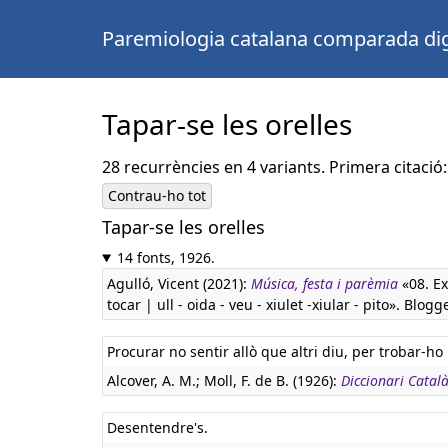
Paremiologia catalana comparada dig
Tapar-se les orelles
28 recurrències en 4 variants. Primera citació:
Contrau-ho tot
Tapar-se les orelles
14 fonts, 1926.
Agulló, Vicent (2021):
Música, festa i parèmia
«08. Ex
tocar | ull - oida - veu - xiulet -xiular - pito». Blogge
Procurar no sentir allò que altri diu, per trobar-ho 
Alcover, A. M.; Moll, F. de B. (1926):
Diccionari Català
Desentendre's.