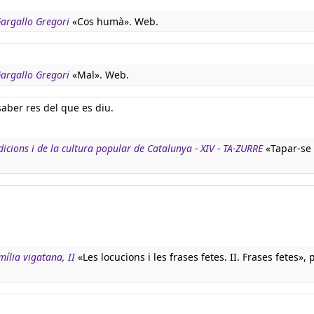
 Gargallo Gregori
«Cos humà». Web.
 Gargallo Gregori
«Mal». Web.
saber res del que es diu.
adicions i de la cultura popular de Catalunya - XIV - TA-ZURRE
«Tapar-se 
mília vigatana, II
«Les locucions i les frases fetes. II. Frases fetes», 