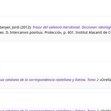
tanyer, Jordi (2012):
Tresor del valencià meridional. Diccionari ideològi
s. D. Intercanvis positius. Protecció», p. 601. Institut Alacantí de 
.
ngua catalana ab la correspondencia castellana y llatina. Tomo 2
«Orella
.
ngua catalana ab la correspondencia castellana y llatina. Tomo 2
«Orella