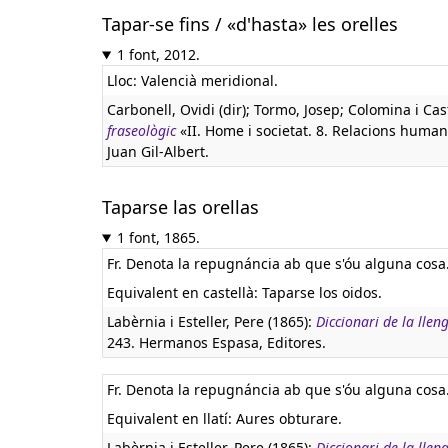
Tapar-se fins / «d'hasta» les orelles
1 font, 2012.
Lloc: Valencià meridional.
Carbonell, Ovidi (dir); Tormo, Josep; Colomina i Cas
fraseològic
«II. Home i societat. 8. Relacions humane
Juan Gil-Albert.
Taparse las orellas
1 font, 1865.
Fr. Denota la repugnáncia ab que s'óu alguna cosa
Equivalent en castellà:
Taparse los oidos.
Labèrnia i Esteller, Pere (1865):
Diccionari de la lle
243. Hermanos Espasa, Editores.
Fr. Denota la repugnáncia ab que s'óu alguna cosa
Equivalent en llatí:
Aures obturare.
Labèrnia i Esteller, Pere (1865):
Diccionari de la lle