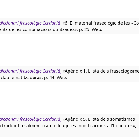
 diccionari fraseològic Cerdanià)
«6. El material fraseològic de les «Co
ents de les combinacions utilitzades», p. 25. Web.
 diccionari fraseològic Cerdanià)
«Apèndix 1. Llista dels fraseologism
clau lematitzadora», p. 44. Web.
 diccionari fraseològic Cerdanià)
«Apèndix 5. Llista dels somatismes
 traduir literalment o amb lleugeres modificacions a l'hongarès», p