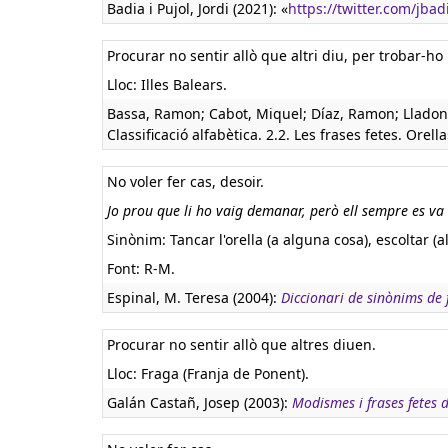
Badia i Pujol, Jordi (2021): «
https://twitter.com/jb
Procurar no sentir allò que altri diu, per trobar-ho 
Lloc: Illes Balears.
Bassa, Ramon; Cabot, Miquel; Díaz, Ramon; Lladone
Classificació alfabètica. 2.2. Les frases fetes. Orella
No voler fer cas, desoir.
Jo prou que li ho vaig demanar, però ell sempre es va t
Sinònim: Tancar l'orella (a alguna cosa), escoltar 
Font: R-M.
Espinal, M. Teresa (2004):
Diccionari de sinònims de f
Procurar no sentir allò que altres diuen.
Lloc: Fraga (Franja de Ponent).
Galán Castañ, Josep (2003):
Modismes i frases fetes 