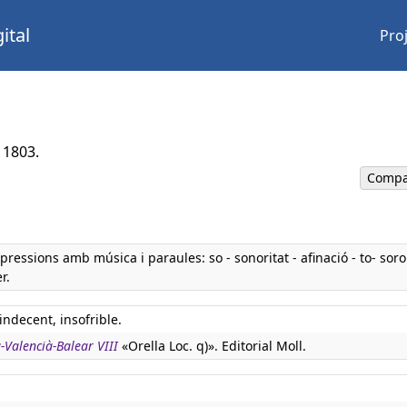
ital
Pro
 1803.
Compa
pressions amb música i paraules: so - sonoritat - afinació - to- sorol
r.
indecent, insofrible.
-Valencià-Balear VIII
«Orella Loc. q)». Editorial Moll.