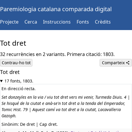
Paremiologia catalana comparada digital
Projecte
Cerca
Instruccions
Fonts
Crèdits
Tot dret
32 recurrències en 2 variants. Primera citació: 1803.
Contrau-ho tot
Comparteix
Tot dret
17 fonts, 1803.
En direcció recta.
Set donzeyles en la via / viu tot dret vers mi venir, Turmeda Diuis. 4 |
Se hisqué de la ciutat e anà-se'n tot dret a la tenda del Emperador,
Tomic Hist. 79 | Aquest camí va tot dret a la ciutat, Lacavalleria
Gazoph.
Sinònim: De dret | Cap dret.