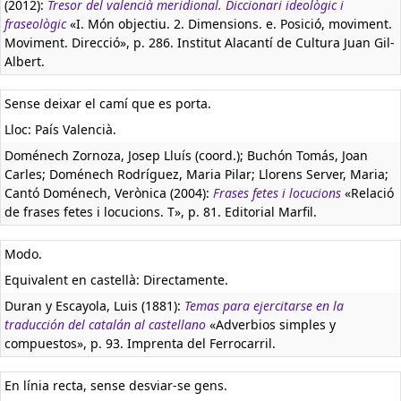
(2012):
Tresor del valencià meridional. Diccionari ideològic i
fraseològic
«I. Món objectiu. 2. Dimensions. e. Posició, moviment.
Moviment. Direcció», p. 286. Institut Alacantí de Cultura Juan Gil-
Albert.
Sense deixar el camí que es porta.
Lloc: País Valencià.
Doménech Zornoza, Josep Lluís (coord.); Buchón Tomás, Joan
Carles; Doménech Rodríguez, Maria Pilar; Llorens Server, Maria;
Cantó Doménech, Verònica (2004):
Frases fetes i locucions
«Relació
de frases fetes i locucions. T», p. 81. Editorial Marfil.
Modo.
Equivalent en castellà:
Directamente.
Duran y Escayola, Luis (1881):
Temas para ejercitarse en la
traducción del catalán al castellano
«Adverbios simples y
compuestos», p. 93. Imprenta del Ferrocarril.
En línia recta, sense desviar-se gens.