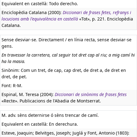
Equivalent en castellà:
Todo derecho.
Enciclopèdia Catalana (2000):
Diccionari de frases fetes, refranys i
locucions amb l'equivalència en castellà
«Tot», p. 221. Enciclopèdia
Catalana.
Sense desviar-se. Directament / en línia recta, sense desviar-se
gens.
En travessar la carretera, cal seguir tot dret cap al riu; a mig camí hi
ha la masia.
Sinònim: Com un tret, de cap, cap dret, de dret a, de dret en
dret, de pet.
Font: R-M.
Espinal, M. Teresa (2004):
Diccionari de sinònims de frases fetes
«Recte». Publicacions de l'Abadia de Montserrat.
M. adv. sèns deternirse ó sèns trencar de camí.
Equivalent en castellà:
En derechura.
Esteve, Joaquin; Belvitges, Joseph; Juglá y Font, Antonio (1803):