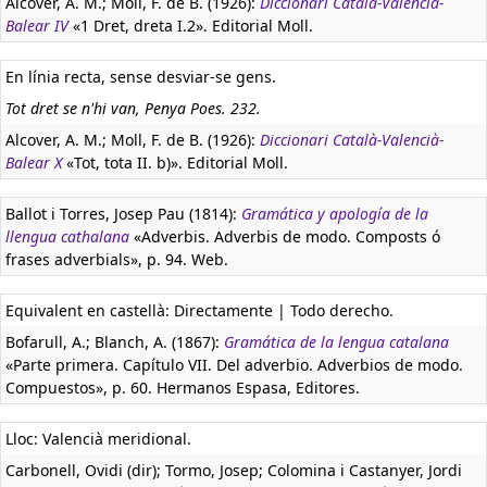
Alcover, A. M.; Moll, F. de B. (1926):
Diccionari Català-Valencià-
Balear IV
«1 Dret, dreta I.2». Editorial Moll.
En línia recta, sense desviar-se gens.
Tot dret se n'hi van, Penya Poes. 232.
Alcover, A. M.; Moll, F. de B. (1926):
Diccionari Català-Valencià-
Balear X
«Tot, tota II. b)». Editorial Moll.
Ballot i Torres, Josep Pau (1814):
Gramática y apología de la
llengua cathalana
«Adverbis. Adverbis de modo. Composts ó
frases adverbials», p. 94. Web.
Equivalent en castellà:
Directamente | Todo derecho.
Bofarull, A.; Blanch, A. (1867):
Gramática de la lengua catalana
«Parte primera. Capítulo VII. Del adverbio. Adverbios de modo.
Compuestos», p. 60. Hermanos Espasa, Editores.
Lloc: Valencià meridional.
Carbonell, Ovidi (dir); Tormo, Josep; Colomina i Castanyer, Jordi