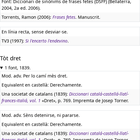
Font: Diccionari de sinònims de frases fetes (DSFF) (Bellaterra,
2004, 2a ed. 2006).
Torrents, Ramon (2006):
Frases fetes
. Manuscrit.
En línia recta, sense desviar-se.
TV3 (1997):
Si l'encerto l'endevino
.
Tòt dret
1 font, 1839.
Mod. adv. Per lo camí mès dret.
Equivalent en castellà:
Derechamente.
Una societat de catalans (1839):
Diccionari catalá-castellá-llatí-
frances-italiá, vol. 1
«Dret», p. 769. Impremta de Josep Torner.
Mod. adv. Sèns detenirse, ni pararse.
Equivalent en castellà:
Derechamente.
Una societat de catalans (1839):
Diccionari catalá-castellá-llatí-
frances-italiá, vol. 1
«Dret», p. 769. Impremta de Josep Torner.