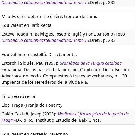
Diccionario catalan-castellano-latino. Tomo I
«Dret», p. 283.
M. adv. sèns deternirse ó sèns trencar de camí.
Equivalent en llatí:
Recta.
Esteve, Joaquin; Belvitges, Joseph; Juglá y Font, Antonio (1803):
Diccionario catalan-castellano-latino. Tomo I
«Dret», p. 283.
Equivalent en castellà:
Directamente.
Estorch i Siqués, Pau (1857):
Gramática de la lengua catalana
«Analogía. De las partes de la oracion. Capítulo 7. Del adverbio.
Adverbios de modo. Compuestos ó frases adverbiales», p. 130.
Imprenta de los Herederos de la Viuda Pla.
En direcció recta.
Lloc: Fraga (Franja de Ponent).
Galán Castañ, Josep (2003):
Modismes i frases fetes de la parla de
Fraga
«D», p. 65. Institut d'Estudis del Baix Cinca.
Equivalent en castellà:
Derechito.