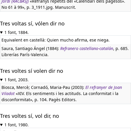
Jordi (RACBASJ)
«Refranys repetits del «Calendari dels pagesos».
No 61 à 99», p. 3_1911.jpg. Manuscrit.
Tres voltas sí, vólen dir no
1 font, 1884.
Equivalent en castellà:
Quien mucho afirma, ese niega.
Saura, Santiago Ángel (1884):
Refranero castellano-catalán
, p. 685.
Librerías París-Valencia.
Tres voltes sí volen dir no
1 font, 2003.
Biosca, Mercè; Cornadó, Maria-Pau (2003):
El refranyer de Joan
Viladot
«XIV. Els sentiments i les actituds. La conformitat i la
disconformitat», p. 104. Pagès Editors.
Tres voltes sí, vol dir, no
1 font, 1980.