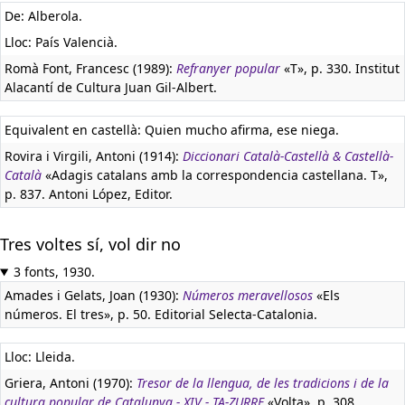
De: Alberola.
Lloc: País Valencià.
Romà Font, Francesc (1989):
Refranyer popular
«T», p. 330. Institut
Alacantí de Cultura Juan Gil-Albert.
Equivalent en castellà:
Quien mucho afirma, ese niega.
Rovira i Virgili, Antoni (1914):
Diccionari Català-Castellà & Castellà-
Català
«Adagis catalans amb la correspondencia castellana. T»,
p. 837. Antoni López, Editor.
Tres voltes sí, vol dir no
3 fonts, 1930.
Amades i Gelats, Joan (1930):
Números meravellosos
«Els
números. El tres», p. 50. Editorial Selecta-Catalonia.
Lloc: Lleida.
Griera, Antoni (1970):
Tresor de la llengua, de les tradicions i de la
cultura popular de Catalunya - XIV - TA-ZURRE
«Volta», p. 308.