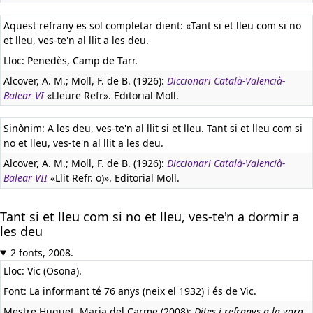
Aquest refrany es sol completar dient: «Tant si et lleu com si no
et lleu, ves-te'n al llit a les deu.
Lloc: Penedès, Camp de Tarr.
Alcover, A. M.; Moll, F. de B. (1926):
Diccionari Català-Valencià-
Balear VI
«Lleure Refr». Editorial Moll.
Sinònim: A les deu, ves-te'n al llit si et lleu. Tant si et lleu com si
no et lleu, ves-te'n al llit a les deu.
Alcover, A. M.; Moll, F. de B. (1926):
Diccionari Català-Valencià-
Balear VII
«Llit Refr. o)». Editorial Moll.
Tant si et lleu com si no et lleu, ves-te'n a dormir a
les deu
2 fonts, 2008.
Lloc: Vic (Osona).
Font: La informant té 76 anys (neix el 1932) i és de Vic.
Mestre Huguet, Maria del Carme (2008):
Dites i refranys a la vora