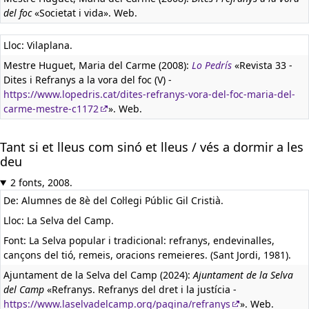
del foc
«Societat i vida». Web.
Lloc: Vilaplana.
Mestre Huguet, Maria del Carme (2008):
Lo Pedrís
«Revista 33 -
Dites i Refranys a la vora del foc (V) -
https://www.lopedris.cat/dites-refranys-vora-del-foc-maria-del-
carme-mestre-c1172
». Web.
Tant si et lleus com sinó et lleus / vés a dormir a les
deu
2 fonts, 2008.
De: Alumnes de 8è del Col·legi Públic Gil Cristià.
Lloc: La Selva del Camp.
Font: La Selva popular i tradicional: refranys, endevinalles,
cançons del tió, remeis, oracions remeieres. (Sant Jordi, 1981).
Ajuntament de la Selva del Camp (2024):
Ajuntament de la Selva
del Camp
«Refranys. Refranys del dret i la justícia -
https://www.laselvadelcamp.org/pagina/refranys
». Web.