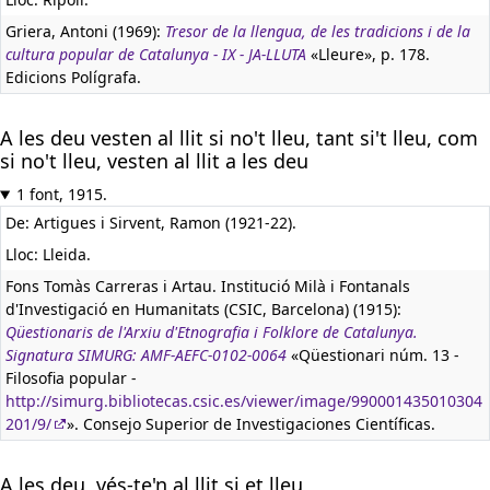
Griera, Antoni (1969):
Tresor de la llengua, de les tradicions i de la
cultura popular de Catalunya - IX - JA-LLUTA
«Lleure», p. 178.
Edicions Polígrafa.
A les deu vesten al llit si no't lleu, tant si't lleu, com
si no't lleu, vesten al llit a les deu
1 font, 1915.
De: Artigues i Sirvent, Ramon (1921-22).
Lloc: Lleida.
Fons Tomàs Carreras i Artau. Institució Milà i Fontanals
d'Investigació en Humanitats (CSIC, Barcelona) (1915):
Qüestionaris de l'Arxiu d'Etnografia i Folklore de Catalunya.
Signatura SIMURG: AMF-AEFC-0102-0064
«Qüestionari núm. 13 -
Filosofia popular -
http://simurg.bibliotecas.csic.es/viewer/image/990001435010304
201/9/
». Consejo Superior de Investigaciones Científicas.
A les deu, vés-te'n al llit si et lleu