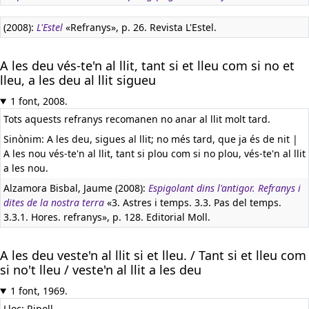
(2008):
L'Estel
«Refranys», p. 26. Revista L'Estel.
A les deu vés-te'n al llit, tant si et lleu com si no et
lleu, a les deu al llit sigueu
1 font, 2008.
Tots aquests refranys recomanen no anar al llit molt tard.
Sinònim: A les deu, sigues al llit; no més tard, que ja és de nit |
A les nou vés-te'n al llit, tant si plou com si no plou, vés-te'n al llit
a les nou.
Alzamora Bisbal, Jaume (2008):
Espigolant dins l'antigor. Refranys i
dites de la nostra terra
«3. Astres i temps. 3.3. Pas del temps.
3.3.1. Hores. refranys», p. 128. Editorial Moll.
A les deu veste'n al llit si et lleu. / Tant si et lleu com
si no't lleu / veste'n al llit a les deu
1 font, 1969.
Lloc: Ripoll.