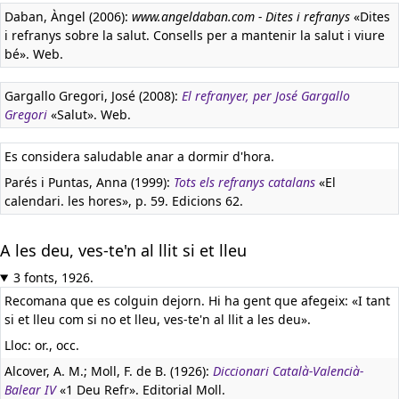
Daban, Àngel (2006):
www.angeldaban.com - Dites i refranys
«Dites
i refranys sobre la salut. Consells per a mantenir la salut i viure
bé». Web.
Gargallo Gregori, José (2008):
El refranyer, per José Gargallo
Gregori
«Salut». Web.
Es considera saludable anar a dormir d'hora.
Parés i Puntas, Anna (1999):
Tots els refranys catalans
«El
calendari. les hores», p. 59. Edicions 62.
A les deu, ves-te'n al llit si et lleu
3 fonts, 1926.
Recomana que es colguin dejorn. Hi ha gent que afegeix: «I tant
si et lleu com si no et lleu, ves-te'n al llit a les deu».
Lloc: or., occ.
Alcover, A. M.; Moll, F. de B. (1926):
Diccionari Català-Valencià-
Balear IV
«1 Deu Refr». Editorial Moll.