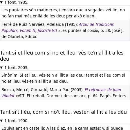
1 font, 1935.
Les puntaires són matineres, i encara que a vegades vetllin, no
ho fan mai més enllà de les deu; per això diuen…
Ferré de Ruiz Narváez, Adelaida (1935):
Arxiu de Tradicions
Populars, volum II, fascicle VII
«Les puntes al coixí», p. 58. José J.
de Olañeta, Editor.
Tant si et lleu com si no et lleu, vés-te'n al llit a les
deu
1 font, 2003.
Sinònim: Si et lleu, vés-te'n al llit a les deu; tant si et lleu com si
no et lleu, vés-te'n al llit a les deu.
Biosca, Mercè; Cornadó, Maria-Pau (2003):
El refranyer de Joan
Viladot
«VIII. El treball. Dormir i descansar», p. 64. Pagès Editors.
Tant si't llèu, còm si no't llèu, vesten al llit a les dèu
1 font, 1900.
Equivalent en castellà:
A las diez, en la cama estés; y, si puede