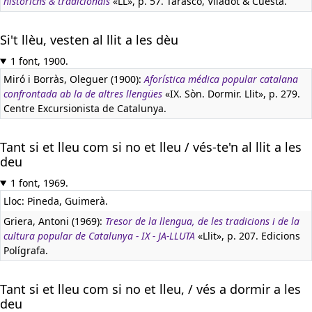
històrichs & tradicionals
«LL», p. 57. Tarascó, Viladot & Cuesta.
Si't llèu, vesten al llit a les dèu
1 font, 1900.
Miró i Borràs, Oleguer (1900):
Aforística médica popular catalana
confrontada ab la de altres llengües
«IX. Sòn. Dormir. Llit», p. 279.
Centre Excursionista de Catalunya.
Tant si et lleu com si no et lleu / vés-te'n al llit a les
deu
1 font, 1969.
Lloc: Pineda, Guimerà.
Griera, Antoni (1969):
Tresor de la llengua, de les tradicions i de la
cultura popular de Catalunya - IX - JA-LLUTA
«Llit», p. 207. Edicions
Polígrafa.
Tant si et lleu com si no et lleu, / vés a dormir a les
deu