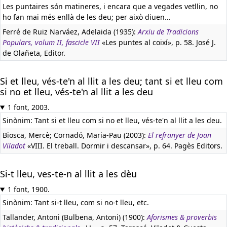
Les puntaires són matineres, i encara que a vegades vetllin, no
ho fan mai més enllà de les deu; per això diuen…
Ferré de Ruiz Narváez, Adelaida (1935):
Arxiu de Tradicions
Populars, volum II, fascicle VII
«Les puntes al coixí», p. 58. José J.
de Olañeta, Editor.
Si et lleu, vés-te'n al llit a les deu; tant si et lleu com
si no et lleu, vés-te'n al llit a les deu
1 font, 2003.
Sinònim: Tant si et lleu com si no et lleu, vés-te'n al llit a les deu.
Biosca, Mercè; Cornadó, Maria-Pau (2003):
El refranyer de Joan
Viladot
«VIII. El treball. Dormir i descansar», p. 64. Pagès Editors.
Si-t lleu, ves-te-n al llit a les dèu
1 font, 1900.
Sinònim: Tant si-t lleu, com si no-t lleu, etc.
Tallander, Antoni (Bulbena, Antoni) (1900):
Aforismes & proverbis