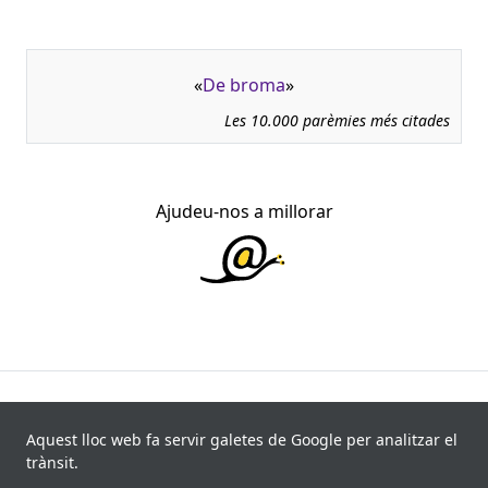
«
De broma
»
Les 10.000 parèmies més citades
Ajudeu-nos a millorar
945.966 fitxes, corresponents a 108.347 paremiotipus,
recollides de 840 fonts i 8.113 informants. Última
Aquest lloc web fa servir galetes de Google per analitzar el
actualització: 11 de juliol de 2026
trànsit.