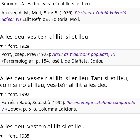
Sinònim: A les deu, ves-te'n al llit si et lleu.
Alcover, A. M.; Moll, F. de B. (1926):
Diccionari Català-Valencià-
Balear VII
«Llit Refr. o)». Editorial Moll.
A les deu, ves-te'n al llit, si et lleu
1 font, 1928.
Pont, Josep, Prev (1928):
Arxiu de tradicions populars, III
«Paremiologia», p. 154. José J. de Olañeta, Editor.
A les deu, vés-te'n al llit, si et lleu. Tant si et lleu,
com si no et lleu, vés-te'n al llit a les deu
1 font, 1992.
Farnés i Badó, Sebastià (1992):
Paremiologia catalana comparada
V
«L 596», p. 518. Columna Edicions.
A les deu, veste'n al llit si et lleu
1 font, 1935.