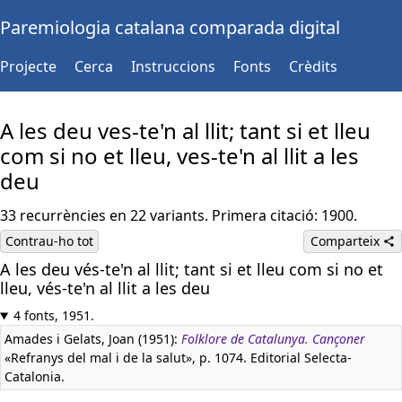
Paremiologia catalana comparada digital
Projecte
Cerca
Instruccions
Fonts
Crèdits
A les deu ves-te'n al llit; tant si et lleu
com si no et lleu, ves-te'n al llit a les
deu
33 recurrències en 22 variants. Primera citació: 1900.
Contrau-ho tot
Comparteix
A les deu vés-te'n al llit; tant si et lleu com si no et
lleu, vés-te'n al llit a les deu
4 fonts, 1951.
Amades i Gelats, Joan (1951):
Folklore de Catalunya. Cançoner
«Refranys del mal i de la salut», p. 1074. Editorial Selecta-
Catalonia.