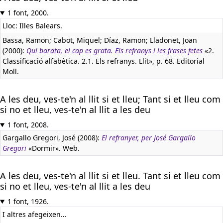
1 font, 2000.
Lloc: Illes Balears.
Bassa, Ramon; Cabot, Miquel; Díaz, Ramon; Lladonet, Joan
(2000):
Qui barata, el cap es grata. Els refranys i les frases fetes
«2.
Classificació alfabètica. 2.1. Els refranys. Llit», p. 68. Editorial
Moll.
A les deu, ves-te'n al llit si et lleu; Tant si et lleu com
si no et lleu, ves-te'n al llit a les deu
1 font, 2008.
Gargallo Gregori, José (2008):
El refranyer, per José Gargallo
Gregori
«Dormir». Web.
A les deu, ves-te'n al llit si et lleu. Tant si et lleu com
si no et lleu, ves-te'n al llit a les deu
1 font, 1926.
I altres afegeixen…