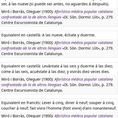
ser, á las nueve (si puede ser antes, no aguardes á después).
Miró i Borràs, Oleguer (1900):
Aforística médica popular catalana
confrontada ab la de altres llengües
«IX. Sòn. Dormir. Llit», p. 279.
Centre Excursionista de Catalunya.
Equivalent en castellà:
A las nueve, échate y duerme.
Miró i Borràs, Oleguer (1900):
Aforística médica popular catalana
confrontada ab la de altres llengües
«IX. Sòn. Dormir. Llit», p. 279.
Centre Excursionista de Catalunya.
Equivalent en castellà:
Levántate á las seis y duerme á las diez;
come á las seis, acuéstate á las diez; y vivirás diez veces dies.
Miró i Borràs, Oleguer (1900):
Aforística médica popular catalana
confrontada ab la de altres llengües
«IX. Sòn. Dormir. Llit», p. 279.
Centre Excursionista de Catalunya.
Equivalent en francès:
Lever à cinq, diner à neuf; souper à cinq,
coucher à neuf; fait vivre l'homme (font vivre) d'ans nonanteneuf.
Miró i Borràs, Oleguer (1900):
Aforística médica popular catalana