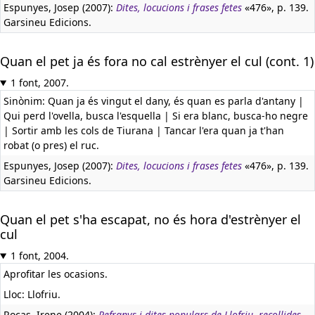
Espunyes, Josep (2007):
Dites, locucions i frases fetes
«476», p. 139.
Garsineu Edicions.
Quan el pet ja és fora no cal estrènyer el cul (cont. 1)
1 font, 2007.
Sinònim: Quan ja és vingut el dany, és quan es parla d'antany |
Qui perd l'ovella, busca l'esquella | Si era blanc, busca-ho negre
| Sortir amb les cols de Tiurana | Tancar l'era quan ja t'han
robat (o pres) el ruc.
Espunyes, Josep (2007):
Dites, locucions i frases fetes
«476», p. 139.
Garsineu Edicions.
Quan el pet s'ha escapat, no és hora d'estrènyer el
cul
1 font, 2004.
Aprofitar les ocasions.
Lloc: Llofriu.
Rocas, Irene (2004):
Refranys i dites populars de Llofriu, recollides