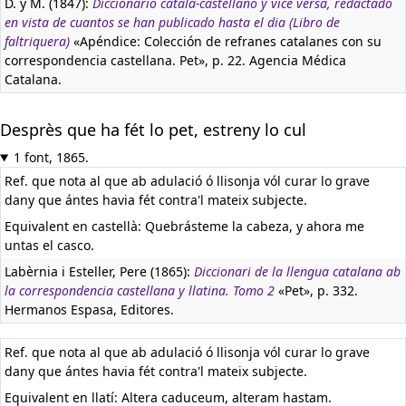
D. y M. (1847):
Diccionario catala-castellano y vice versa, redactado
en vista de cuantos se han publicado hasta el dia (Libro de
faltriquera)
«Apéndice: Colección de refranes catalanes con su
correspondencia castellana. Pet», p. 22. Agencia Médica
Catalana.
Desprès que ha fét lo pet, estreny lo cul
1 font, 1865.
Ref. que nota al que ab adulació ó llisonja vól curar lo grave
dany que ántes havia fét contra'l mateix subjecte.
Equivalent en castellà:
Quebrásteme la cabeza, y ahora me
untas el casco.
Labèrnia i Esteller, Pere (1865):
Diccionari de la llengua catalana ab
la correspondencia castellana y llatina. Tomo 2
«Pet», p. 332.
Hermanos Espasa, Editores.
Ref. que nota al que ab adulació ó llisonja vól curar lo grave
dany que ántes havia fét contra'l mateix subjecte.
Equivalent en llatí:
Altera caduceum, alteram hastam.