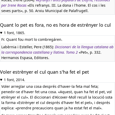
per Irene Rocas
«Els refranys. III. La dona i l'home. El cos i les
seves parts», p. 50. Arxiu Municipal de Palafrugell.
Quant lo pet es fora, no es hora de estrényer lo cul
1 font, 1865.
Fr. Quant fou mort lo combregáren.
Labèrnia i Esteller, Pere (1865):
Diccionari de la llengua catalana ab
la correspondencia castellana y llatina. Tomo 2
«Pet», p. 332.
Hermanos Espasa, Editores.
Voler estrènyer el cul quan s'ha fet el pet
1 font, 2014.
Voler arreglar una cosa després d'haver-la feta mal feta;
penedir-se d'haver fet una cosa. «Aquest, quan ha fet el pet, vol
etrènyer el cul». El diccionari d'Alcover-Moll recull la locució sota
la forma «Estrènyer el cul després d'haver fet el pet», i després
explica: «prendre precaucions quan ja ha estat fet el mal».