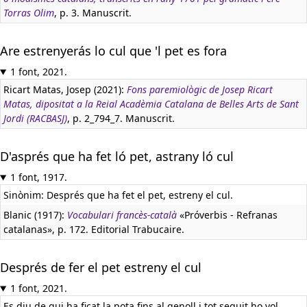
Torras Olim
, p. 3. Manuscrit.
Are estrenyerás lo cul que 'l pet es fora
1 font, 2021.
Ricart Matas, Josep (2021):
Fons paremiològic de Josep Ricart
Matas, dipositat a la Reial Acadèmia Catalana de Belles Arts de Sant
Jordi (RACBASJ)
, p. 2_794_7. Manuscrit.
D'asprés que ha fet ló pet, astrany ló cul
1 font, 1917.
Sinònim: Després que ha fet el pet, estreny el cul.
Blanic (1917):
Vocabulari francès-català
«Próverbis - Refranas
catalanas», p. 172. Editorial Trabucaire.
Després de fer el pet estreny el cul
1 font, 2021.
Es diu de qui ha ficat la pota fins al genoll i tot seguit ho vol