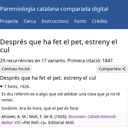
Paremiologia catalana comparada digital
Projecte
Cerca
Instruccions
Fonts
Crèdits
Després que ha fet el pet, estreny el
cul
29 recurrències en 17 variants. Primera citació: 1847.
Contrau-ho tot
Comparteix
Després que ha fet el pet, estreny el cul
7 fonts, 1926.
Es diu referint-se a algú que vol adobar una cosa que ja no té
remei.
Sinònim: Ara és hora, que el pet és fora!
Alcover, A. M.; Moll, F. de B. (1926):
Diccionari Català-Valencià-
Balear VIII
«Pet Refr. c)». Editorial Moll.