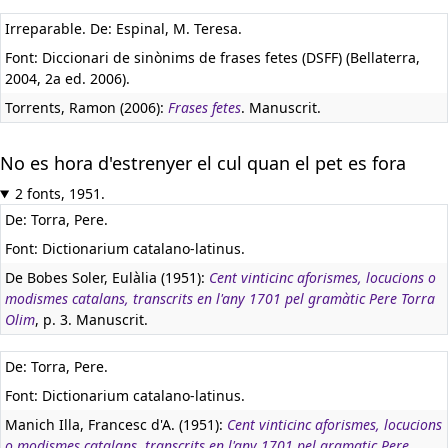
Irreparable. De: Espinal, M. Teresa.
Font: Diccionari de sinònims de frases fetes (DSFF) (Bellaterra,
2004, 2a ed. 2006).
Torrents, Ramon (2006):
Frases fetes
. Manuscrit.
No es hora d'estrenyer el cul quan el pet es fora
2 fonts, 1951.
De: Torra, Pere.
Font: Dictionarium catalano-latinus.
De Bobes Soler, Eulàlia (1951):
Cent vinticinc aforismes, locucions o
modismes catalans, transcrits en l'any 1701 pel gramàtic Pere Torra
Olim
, p. 3. Manuscrit.
De: Torra, Pere.
Font: Dictionarium catalano-latinus.
Manich Illa, Francesc d'A. (1951):
Cent vinticinc aforismes, locucions
o modismes catalans, transcrits en l'any 1701 pel gramatic Pere