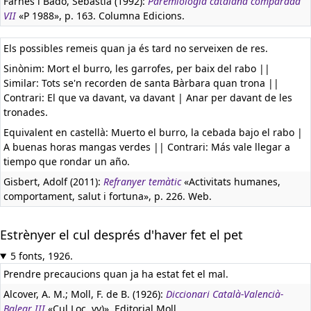
Farnés i Badó, Sebastià (1992):
Paremiologia catalana comparada
VII
«P 1988», p. 163. Columna Edicions.
Els possibles remeis quan ja és tard no serveixen de res.
Sinònim: Mort el burro, les garrofes, per baix del rabo ||
Similar: Tots se'n recorden de santa Bàrbara quan trona ||
Contrari: El que va davant, va davant | Anar per davant de les
tronades.
Equivalent en castellà:
Muerto el burro, la cebada bajo el rabo |
A buenas horas mangas verdes || Contrari: Más vale llegar a
tiempo que rondar un año.
Gisbert, Adolf (2011):
Refranyer temàtic
«Activitats humanes,
comportament, salut i fortuna», p. 226. Web.
Estrènyer el cul després d'haver fet el pet
5 fonts, 1926.
Prendre precaucions quan ja ha estat fet el mal.
Alcover, A. M.; Moll, F. de B. (1926):
Diccionari Català-Valencià-
Balear III
«Cul Loc. vv)». Editorial Moll.