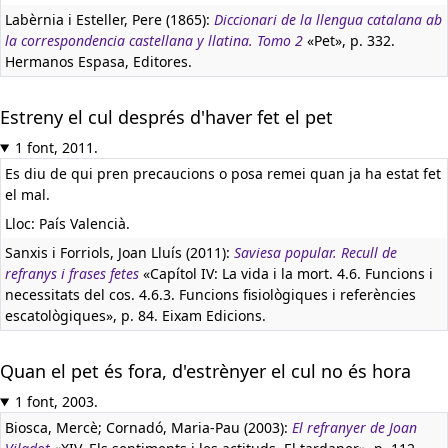
Labèrnia i Esteller, Pere (1865):
Diccionari de la llengua catalana ab
la correspondencia castellana y llatina. Tomo 2
«Pet», p. 332.
Hermanos Espasa, Editores.
Estreny el cul després d'haver fet el pet
1 font, 2011.
Es diu de qui pren precaucions o posa remei quan ja ha estat fet
el mal.
Lloc: País Valencià.
Sanxis i Forriols, Joan Lluís (2011):
Saviesa popular. Recull de
refranys i frases fetes
«Capítol IV: La vida i la mort. 4.6. Funcions i
necessitats del cos. 4.6.3. Funcions fisiològiques i referències
escatològiques», p. 84. Eixam Edicions.
Quan el pet és fora, d'estrènyer el cul no és hora
1 font, 2003.
Biosca, Mercè; Cornadó, Maria-Pau (2003):
El refranyer de Joan