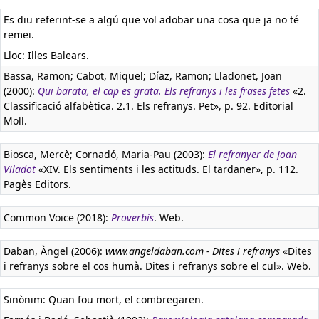
Es diu referint-se a algú que vol adobar una cosa que ja no té
remei.
Lloc: Illes Balears.
Bassa, Ramon; Cabot, Miquel; Díaz, Ramon; Lladonet, Joan
(2000):
Qui barata, el cap es grata. Els refranys i les frases fetes
«2.
Classificació alfabètica. 2.1. Els refranys. Pet», p. 92. Editorial
Moll.
Biosca, Mercè; Cornadó, Maria-Pau (2003):
El refranyer de Joan
Viladot
«XIV. Els sentiments i les actituds. El tardaner», p. 112.
Pagès Editors.
Common Voice (2018):
Proverbis
. Web.
Daban, Àngel (2006):
www.angeldaban.com - Dites i refranys
«Dites
i refranys sobre el cos humà. Dites i refranys sobre el cul». Web.
Sinònim: Quan fou mort, el combregaren.