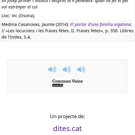
En Josep primer t'insulta i després se'n penedeix: quan ha fet el pet
vol estrènyer el cul.
Lloc: Vic (Osona).
Medina Casanovas, Jaume (2014):
El parlar d'una família vigatana,
II
«Les locucions i les frases fetes. II. Frases fetes», p. 350. Llibres
de l'Index, S.A.
Un projecte de:
dites.cat