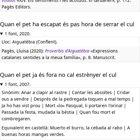
Viladot
«XIV. Els sentiments i les actituds. El tardaner», p. 112.
Pagès Editors.
Quan el pet ha escapat és pas hora de serrar el cul
1 font, 2020.
Lloc: Aiguatèbia (Conflent).
Pagès, Lluïsa (2020):
Proverbis d'Aiguatèbia
«Expressions
catalanes sentides a la meua família», p. 8. Manuscrit.
Quan el pet ja és fora no cal estrènyer el cul
1 font, 2007.
Sinònim: Anar a clapir al rastre | Cantar les absoltes | Cridar
ous a vendre | Després de la pedregada toquen a mal temps |
Ja ho has vist prou | Mort «lo» Pasqual, li portaren l'orinal |
Passada la festa, mudada la bèstia | Quan fou mort el
combregaren.
Equivalent en castellà:
Muerto el burro, la cebada al rabo | A
buenas horas mangas verdes.