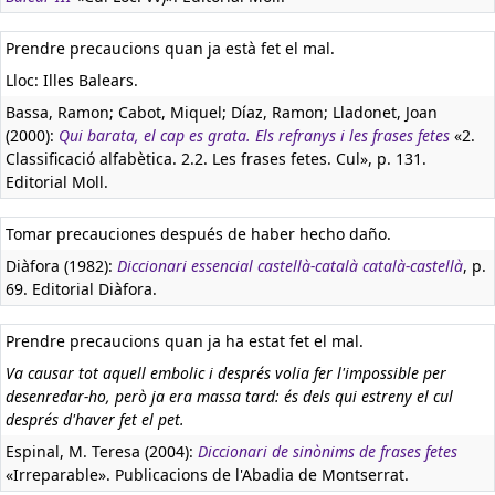
Prendre precaucions quan ja està fet el mal.
Lloc: Illes Balears.
Bassa, Ramon; Cabot, Miquel; Díaz, Ramon; Lladonet, Joan
(2000):
Qui barata, el cap es grata. Els refranys i les frases fetes
«2.
Classificació alfabètica. 2.2. Les frases fetes. Cul», p. 131.
Editorial Moll.
Tomar precauciones después de haber hecho daño.
Diàfora (1982):
Diccionari essencial castellà-català català-castellà
, p.
69. Editorial Diàfora.
Prendre precaucions quan ja ha estat fet el mal.
Va causar tot aquell embolic i després volia fer l'impossible per
desenredar-ho, però ja era massa tard: és dels qui estreny el cul
després d'haver fet el pet.
Espinal, M. Teresa (2004):
Diccionari de sinònims de frases fetes
«Irreparable». Publicacions de l'Abadia de Montserrat.