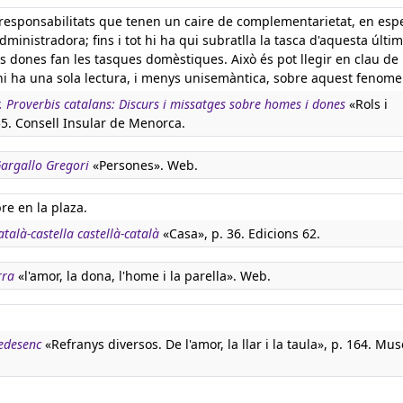
responsabilitats que tenen un caire de complementarietat, en espe
inistradora; fins i tot hi ha qui subratlla la tasca d'aquesta última
es dones fan les tasques domèstiques. Això és pot llegir en clau de
 hi ha una sola lectura, i menys unisemàntica, sobre aquest fenome
r. Proverbis catalans: Discurs i missatges sobre homes i dones
«Rols i
55. Consell Insular de Menorca.
 Gargallo Gregori
«Persones». Web.
re en la plaza.
atalà-castella castellà-català
«Casa», p. 36. Edicions 62.
rra
«l'amor, la dona, l'home i la parella». Web.
nedesenc
«Refranys diversos. De l'amor, la llar i la taula», p. 164. Mu