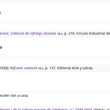
a
arinot. Col·lecció de refranys alcoians
«L», p. 216. Circulo Industrial de
ta
(1928):
Refraner valenciá
«L», p. 137. Editorial Arte y Letras.
 muller són a casa.
adicions i de la cultura popular de Catalunya - V - DABA-ENFA
«Dona», p.