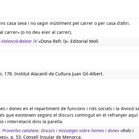
 casa seva i no vagin inútilment pel carrer o per casa d'altri.
 carrer» (o no deu eixir al carrer).
à-Valencià-Balear IV
«Dona Refr. l)». Editorial Moll.
p. 178. Institut Alacantí de Cultura Juan Gil-Albert.
s i dones en el repartiment de funcions i rols socials i la divisió s
rals que existeixen segons el discurs contingut en el refranyer aquí
 i interrelació dins la parella.
r. Proverbis catalans: Discurs i missatges sobre homes i dones
«Rols i
xes», p. 53. Consell Insular de Menorca.