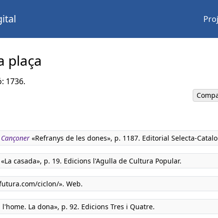
ital
Pro
a plaça
ó: 1736.
Compa
. Cançoner
«Refranys de les dones», p. 1187. Editorial Selecta-Catalo
«La casada», p. 19. Edicions l'Agulla de Cultura Popular.
utura.com/ciclon/». Web.
 l'home. La dona», p. 92. Edicions Tres i Quatre.