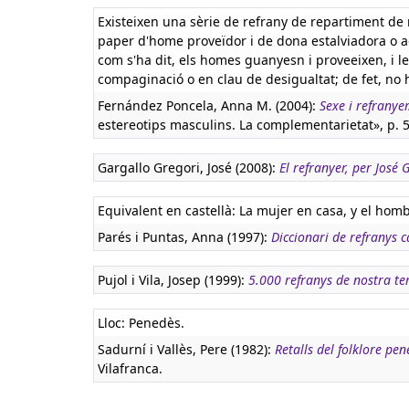
Existeixen una sèrie de refrany de repartiment de 
paper d'home proveïdor i de dona estalviadora o adm
com s'ha dit, els homes guanyesn i proveeixen, i l
compaginació o en clau de desigualtat; de fet, no
Fernández Poncela, Anna M. (2004):
Sexe i refranye
estereotips masculins. La complementarietat», p. 
Gargallo Gregori, José (2008):
El refranyer, per José
Equivalent en castellà:
La mujer en casa, y el homb
Parés i Puntas, Anna (1997):
Diccionari de refranys c
Pujol i Vila, Josep (1999):
5.000 refranys de nostra te
Lloc: Penedès.
Sadurní i Vallès, Pere (1982):
Retalls del folklore pe
Vilafranca.