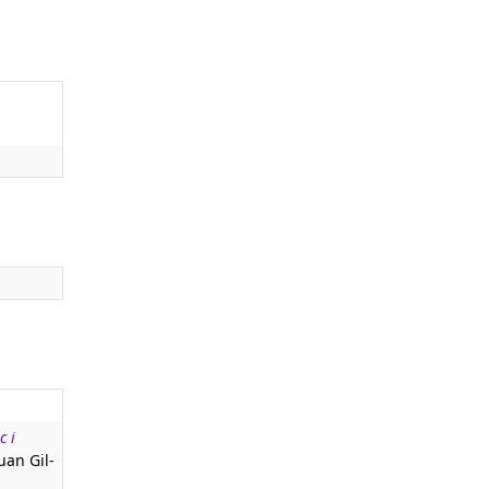
c i
uan Gil-