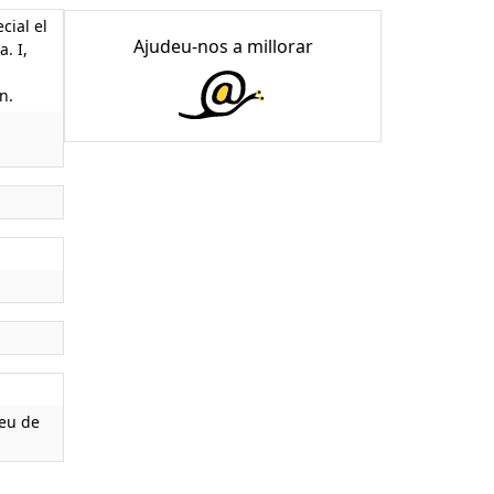
cial el
Ajudeu-nos a millorar
. I,
n.
seu de