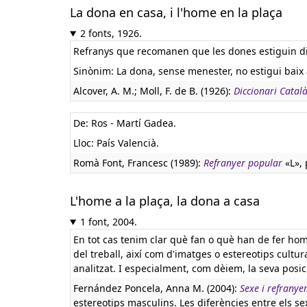
La dona en casa, i l'home en la plaça
2 fonts, 1926.
Refranys que recomanen que les dones estiguin dins
Sinònim: La dona, sense menester, no estigui baix al
Alcover, A. M.; Moll, F. de B. (1926):
Diccionari Catal
De: Ros - Martí Gadea.
Lloc: País Valencià.
Romà Font, Francesc (1989):
Refranyer popular
«L», 
L'home a la plaça, la dona a casa
1 font, 2004.
En tot cas tenim clar què fan o què han de fer home
del treball, així com d'imatges o estereotips cultu
analitzat. I especialment, com dèiem, la seva posició
Fernández Poncela, Anna M. (2004):
Sexe i refranye
estereotips masculins. Les diferències entre els se