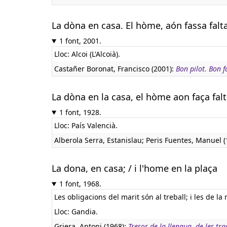
La dòna en casa. El hòme, aón fassa falt
1 font, 2001.
Lloc: Alcoi (L'Alcoià).
Castañer Boronat, Francisco (2001):
Bon pilot. Bon f
La dòna en la casa, el hòme aon faça fal
1 font, 1928.
Lloc: País Valencià.
Alberola Serra, Estanislau; Peris Fuentes, Manuel 
La dona, en casa; / i l'home en la plaça
1 font, 1968.
Les obligacions del marit són al treball; i les de la
Lloc: Gandia.
Griera, Antoni (1968):
Tresor de la llengua, de les tr