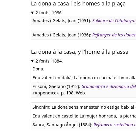
La dona a casa i els homes a la plaça
2 fonts, 1936.
Amades i Gelats, Joan (1951):
Folklore de Catalunya
Amades i Gelats, Joan (1936):
Refranyer de les dones
La dona á la casa, y l'home á la plassa
2 fonts, 1884.
Dona.
Equivalent en italià:
La donna in cucina e l'omo alla
Frisoni, Gaetano (1912):
Grammatica e dizionario dell
«Appendice», p. 198. Web.
Sinònim: La dona sens menester, no estiga baix al c
Equivalent en castellà:
La mujer honrada, la piern
Saura, Santiago Ángel (1884):
Refranero castellano-