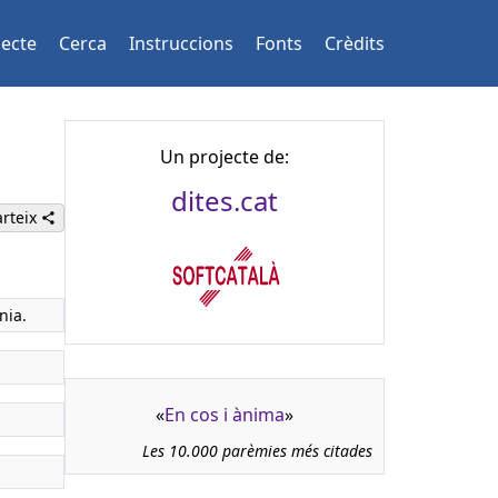
jecte
Cerca
Instruccions
Fonts
Crèdits
Un projecte de:
dites.cat
rteix
nia.
«
En cos i ànima
»
Les 10.000 parèmies més citades