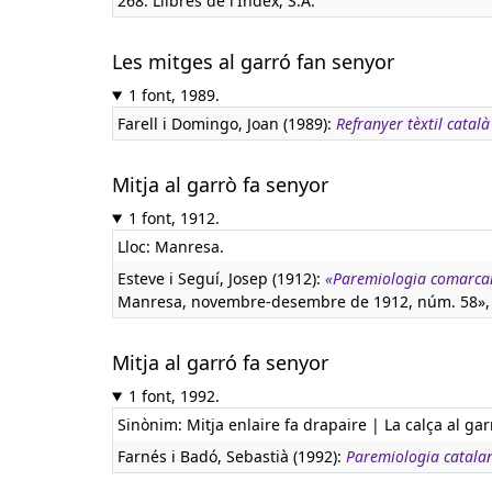
268. Llibres de l'Index, S.A.
Les mitges al garró fan senyor
1 font, 1989.
Farell i Domingo, Joan (1989):
Refranyer tèxtil català
Mitja al garrò fa senyor
1 font, 1912.
Lloc: Manresa.
Esteve i Seguí, Josep (1912):
«Paremiologia comarca
Manresa, novembre-desembre de 1912, núm. 58», p.
Mitja al garró fa senyor
1 font, 1992.
Sinònim: Mitja enlaire fa drapaire | La calça al gar
Farnés i Badó, Sebastià (1992):
Paremiologia catala