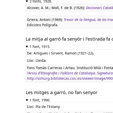
2 fonts, 1926.
Alcover, A. M.; Moll, F. de B. (1926):
Diccionari Català
Griera, Antoni (1969):
Tresor de la llengua, de les tr
Edicions Polígrafa.
La mitja al garró fa senyór i l'estirada fa 
1 font, 1915.
De: Artigues i Sirvent, Ramon (1921-22).
Lloc: Lleida.
Fons Tomàs Carreras i Artau. Institució Milà i Font
l'Arxiu d'Etnografia i Folklore de Catalunya. Signat
http://simurg.bibliotecas.csic.es/viewer/image/9
Les mitges a garró, no fan senyor
1 font, 1990.
Lloc: Pla de l'Estany.