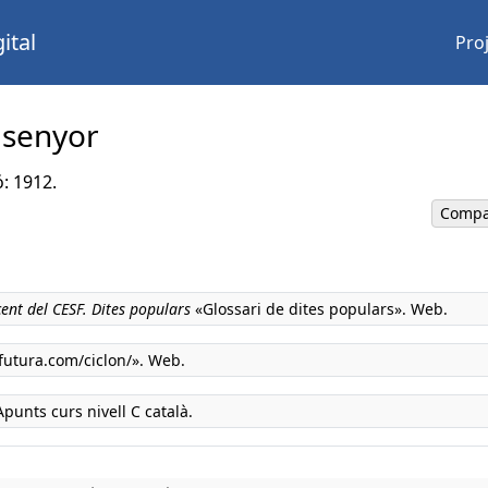
ital
Pro
 senyor
ó: 1912.
Compa
ent del CESF. Dites populars
«Glossari de dites populars». Web.
utura.com/ciclon/». Web.
 Apunts curs nivell C català.