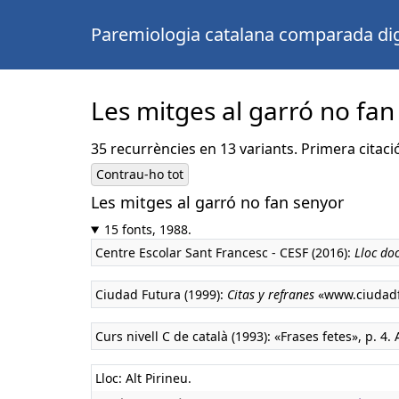
Paremiologia catalana comparada dig
Les mitges al garró no fan
35 recurrències en 13 variants. Primera citaci
Contrau-ho tot
Les mitges al garró no fan senyor
15 fonts, 1988.
Centre Escolar Sant Francesc - CESF (2016):
Lloc doc
Ciudad Futura (1999):
Citas y refranes
«www.ciudadf
Curs nivell C de català (1993): «Frases fetes», p. 4.
Lloc: Alt Pirineu.