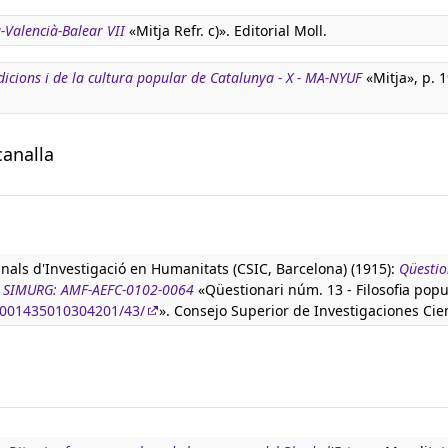
-Valencià-Balear VII
«Mitja Refr. c)». Editorial Moll.
adicions i de la cultura popular de Catalunya - X - MA-NYUF
«Mitja», p. 1
canalla
anals d'Investigació en Humanitats (CSIC, Barcelona) (1915):
Qüestio
ura SIMURG: AMF-AEFC-0102-0064
«Qüestionari núm. 13 - Filosofia popu
90001435010304201/43/
». Consejo Superior de Investigaciones Cien