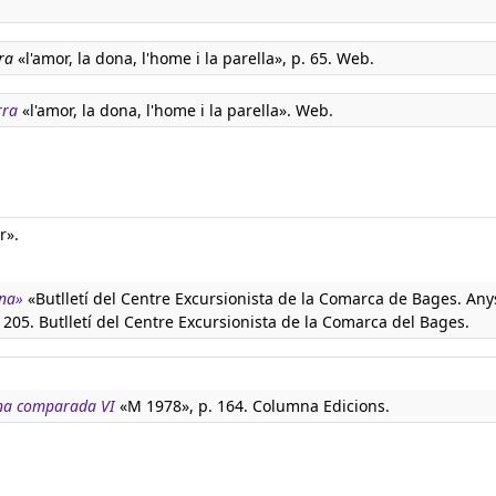
ra
«l'amor, la dona, l'home i la parella», p. 65. Web.
rra
«l'amor, la dona, l'home i la parella». Web.
r».
na»
«Butlletí del Centre Excursionista de la Comarca de Bages. Anys
05. Butlletí del Centre Excursionista de la Comarca del Bages.
na comparada VI
«M 1978», p. 164. Columna Edicions.