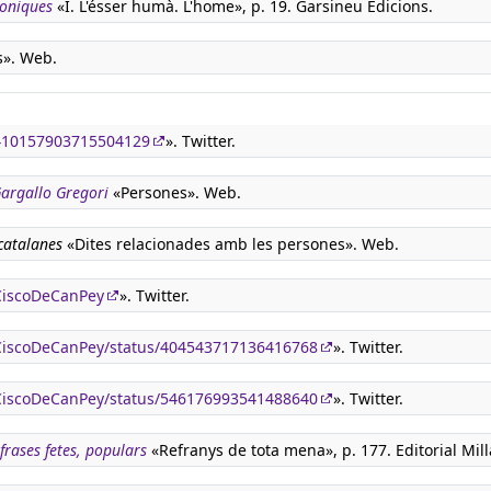
boniques
«I. L'ésser humà. L'home», p. 19. Garsineu Edicions.
s». Web.
s/410157903715504129
». Twitter.
 Gargallo Gregori
«Persones». Web.
 catalanes
«Dites relacionades amb les persones». Web.
oCiscoDeCanPey
». Twitter.
LoCiscoDeCanPey/status/404543717136416768
». Twitter.
LoCiscoDeCanPey/status/546176993541488640
». Twitter.
 frases fetes, populars
«Refranys de tota mena», p. 177. Editorial Mill