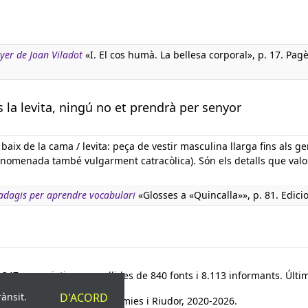
nyer de Joan Viladot
«I. El cos humà. La bellesa corporal», p. 17. Pag
s la levita, ningú no et prendrà per senyor
baix de la cama / levita: peça de vestir masculina llarga fins als ge
anomenada també vulgarment catracòlica). Són els detalls que valo
 adagis per aprendre vocabulari
«Glosses a «Quincalla»», p. 81. Edici
347 paremiotipus, recollides de 840 fonts i 8.113 informants. Últim
rànsit.
D'ACORD
© Víctor Pàmies i Riudor, 2020-2026.