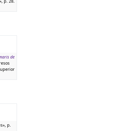
, p. 28.
naris de
resos
Superior
s», p.