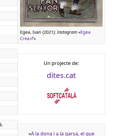
Egea, Ivan (2021):
Instagram
«
Egea
Crea
»
Un projecte de:
dites.cat
à.
«
A la dona i a la garsa, el que