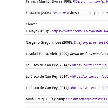
Farràs i Muntó, Elvira (1998):
Ribera amunt són les 
Festa.cat (2006):
Festa.cat
«Dites catalanes popular
Càncer.
FLNaya (2013): «
https://twitter.com/FLNaya/statu
Gargallo Gregori, José (2008):
El refranyer, per José
Layola i Fabra, Aleix (1999):
Recull de dites populars
Lo Cisco de Can Pey (2014): «
https://twitter.com/L
Lo Cisco de Can Pey (2014): «
https://twitter.com/
Lo Cisco de Can Pey (2014): «
https://twitter.com/
Millà i Reig, Lluís (1988):
Cinc mil refranys catalans i