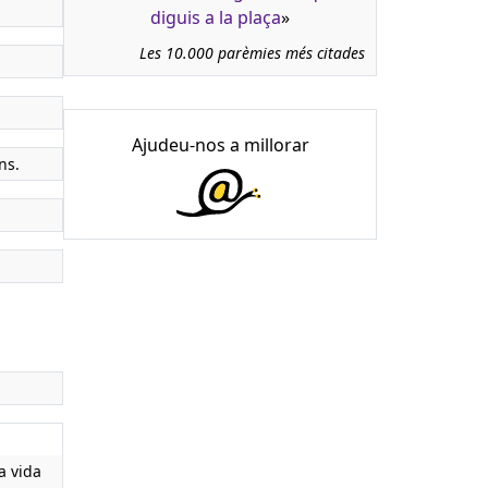
diguis a la plaça
»
Les 10.000 parèmies més citades
Ajudeu-nos a millorar
ns.
a vida