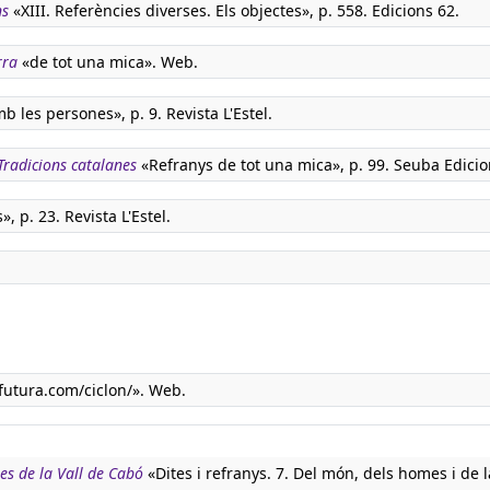
ns
«XIII. Referències diverses. Els objectes», p. 558. Edicions 62.
rra
«de tot una mica». Web.
 les persones», p. 9. Revista L'Estel.
Tradicions catalanes
«Refranys de tot una mica», p. 99. Seuba Edicio
 p. 23. Revista L'Estel.
utura.com/ciclon/». Web.
les de la Vall de Cabó
«Dites i refranys. 7. Del món, dels homes i de l