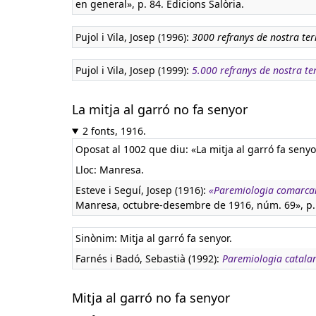
en general», p. 84. Edicions Salòria.
Pujol i Vila, Josep (1996):
3000 refranys de nostra ter
Pujol i Vila, Josep (1999):
5.000 refranys de nostra te
La mitja al garró no fa senyor
2 fonts, 1916.
Oposat al 1002 que diu: «La mitja al garró fa senyo
Lloc: Manresa.
Esteve i Seguí, Josep (1916):
«Paremiologia comarca
Manresa, octubre-desembre de 1916, núm. 69», p. 2
Sinònim: Mitja al garró fa senyor.
Farnés i Badó, Sebastià (1992):
Paremiologia catala
Mitja al garró no fa senyor