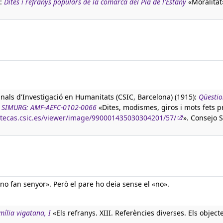
):
Dites i refranys populars de la comarca del Pla de l'Estany
«Moralitat»
anals d'Investigació en Humanitats (CSIC, Barcelona) (1915):
Qüestio
ura SIMURG: AMF-AEFC-0102-0066
«Dites, modismes, giros i mots fets p
iotecas.csic.es/viewer/image/990001435030304201/57/
». Consejo 
 no fan senyor». Però el pare ho deia sense el «no».
mília vigatana, I
«Els refranys. XIII. Referències diverses. Els objecte