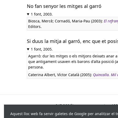
No fan senyor les mitges al garró
1 font, 2003.
Biosca, Mercè; Cornadó, Maria-Pau (2003):
El refra
Editors.
Si duus la mitja al garró, enc que et posi
1 font, 2005.
Agarró: dur les mitges o els mitjons deixats anar a 
que antigament usaven els barons d'alta posició (
persona.
Caterina Albert, Víctor Català (2005):
Quincalla. Mil
945.966 fitxes, corresponents a 108.
Aquest lloc web fa servir galetes de Google per analitzar el t