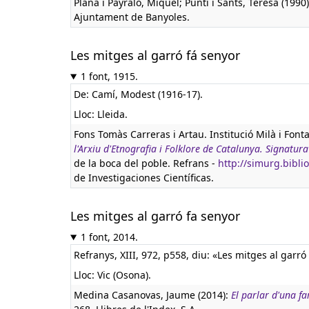
Plana i Payraló, Miquel; Puntí i Sants, Teresa (1990
Ajuntament de Banyoles.
Les mitges al garró fá senyor
1 font, 1915.
De: Camí, Modest (1916-17).
Lloc: Lleida.
Fons Tomàs Carreras i Artau. Institució Milà i Font
l'Arxiu d'Etnografia i Folklore de Catalunya. Signat
de la boca del poble. Refrans -
http://simurg.bibl
de Investigaciones Científicas.
Les mitges al garró fa senyor
1 font, 2014.
Refranys, XIII, 972, p558, diu: «Les mitges al garró
Lloc: Vic (Osona).
Medina Casanovas, Jaume (2014):
El parlar d'una fa