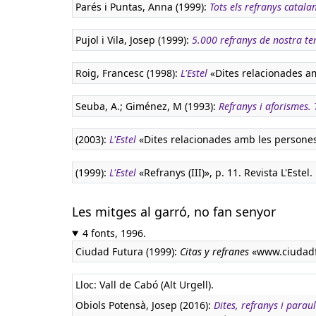
Parés i Puntas, Anna (1999):
Tots els refranys catala
Pujol i Vila, Josep (1999):
5.000 refranys de nostra te
Roig, Francesc (1998):
L'Estel
«Dites relacionades amb
Seuba, A.; Giménez, M (1993):
Refranys i aforismes. 
(2003):
L'Estel
«Dites relacionades amb les persones»,
(1999):
L'Estel
«Refranys (III)», p. 11. Revista L'Estel.
Les mitges al garró, no fan senyor
4 fonts, 1996.
Ciudad Futura (1999):
Citas y refranes
«www.ciudadf
Lloc: Vall de Cabó (Alt Urgell).
Obiols Potensà, Josep (2016):
Dites, refranys i parau