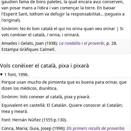
gaudien fama de bons paletes, la qual encara avui conserven,
van posar mans a l'obra i van començar la torre. En baixar
l'Esperit Sant, tothom va defugir la responsabilitat… (segueix a
l'original).
Sinònim: No és bon català el qui no orina quan veu orinar | Si
vols conèixer el català, / orina, i orinarà.
Amades i Gelats, Joan (1938):
La rondalla i el proverbi
, p. 28.
Estampa Gràfiques Calmell.
Vols conèixer el català, pixa i pixarà
1 font, 1996.
Porque usan mucho de pimienta que es buena para orinar, que
dizen los médicos, diurética.
Sinònim: Vols conexer al català, pixa y pixarà.
Equivalent en castellà:
El Catalán. Quiere conoscer al Catalán;
mea y meará.
Font: Hernán Núñez (1555:p.130).
Conca, Maria; Guia, Josep (1996):
Els primers reculls de proverbis