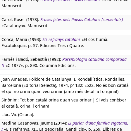
Manuscrit.
Carol, Roser (1978):
Frases fetes dels Països Catalans (comentats)
«Catalunya». Manuscrit.
Conca, Maria (1993):
Els refranys catalans
«El cos humà.
Escatologia», p. 57. Edicions Tres i Quatre.
Farnés i Badó, Sebastià (1992):
Paremiologia catalana comparada
II
«C 1877», p. 890. Columna Edicions.
Joan Amades, Folklore de Catalunya, I. Rondallística. Rondalles.
Barcelona (Editorial Selecta), 1974, p1132: «522. No és bon català
el qui no orina quan veu orinar (amb més detall a l'original).
Sinònim: Tot bon català orina quan veu orinar | Si vols conèixer
el català, orina, i orinarà.
Lloc: Vic (Osona).
Medina Casanovas, Jaume (2014):
El parlar d'una família vigatana,
I
«Els refranys. XII. La geografia. Gentilicis», p. 259. Llibres de