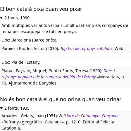
El bon català pixa quan veu pixar
2 fonts, 1990.
Amb múltiples variants verbals…molt usat amb els companys de
feina per escaquejar-se tots en penya.
Lloc: Barcelona (Barcelonès).
Pàmies i Riudor, Víctor (2010):
Top ten de refranys catalans
. Web.
Lloc: Pla de l'Estany.
Plana i Payraló, Miquel; Puntí i Sants, Teresa (1990):
Dites i
refranys populars de la comarca del Pla de l'Estany
«Moralitat», p.
10. Ajuntament de Banyoles.
No és bon català el que no orina quan veu orinar
2 fonts, 1935.
Amades i Gelats, Joan (1951):
Folklore de Catalunya. Cançoner
«Refranys geogràfics. Catalans», p. 1210. Editorial Selecta-
Catalonia.