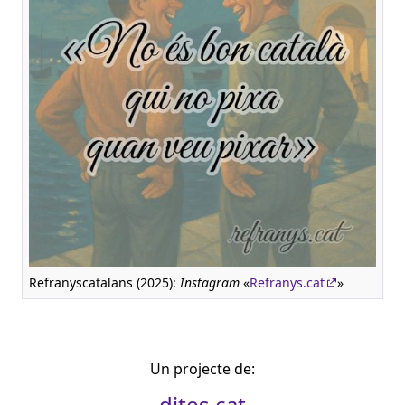
Refranyscatalans (2025):
Instagram
«
Refranys.cat
»
Un projecte de:
dites.cat