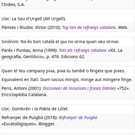
l'Index, S.A.
Lloc: La Seu d'Urgell (Alt Urgell).
Pàmies i Riudor, Víctor (2010):
Top ten de refranys catalans
. Web.
Sinònim: No és bon català el qui no orina quan veu orinar.
Parés i Puntas, Anna (1999):
Tots els refranys catalans
«XII. La
geografia. Gentilicis», p. 476. Edicions 62.
Quan el teu company pixa, pixa tu també o fingeix que pixes.
Equivalent en llatí:
Dum socius mingit, minge aut mingere finge.
Peris, Antoni (2001):
Diccionari de locucions i frases llatines
«752».
Enciclopèdia Catalana.
Lloc: Gombrèn i la Pobla de Lillet.
Refranyer de Puigbò (2018):
Refranyer de Puigbò
«Escatològiques». Blogger.