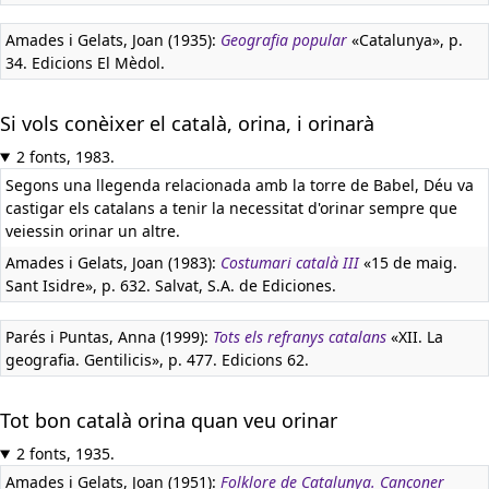
Amades i Gelats, Joan (1935):
Geografia popular
«Catalunya», p.
34. Edicions El Mèdol.
Si vols conèixer el català, orina, i orinarà
2 fonts, 1983.
Segons una llegenda relacionada amb la torre de Babel, Déu va
castigar els catalans a tenir la necessitat d'orinar sempre que
veiessin orinar un altre.
Amades i Gelats, Joan (1983):
Costumari català III
«15 de maig.
Sant Isidre», p. 632. Salvat, S.A. de Ediciones.
Parés i Puntas, Anna (1999):
Tots els refranys catalans
«XII. La
geografia. Gentilicis», p. 477. Edicions 62.
Tot bon català orina quan veu orinar
2 fonts, 1935.
Amades i Gelats, Joan (1951):
Folklore de Catalunya. Cançoner