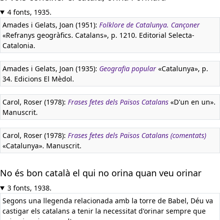
4 fonts, 1935.
Amades i Gelats, Joan (1951):
Folklore de Catalunya. Cançoner
«Refranys geogràfics. Catalans», p. 1210. Editorial Selecta-
Catalonia.
Amades i Gelats, Joan (1935):
Geografia popular
«Catalunya», p.
34. Edicions El Mèdol.
Carol, Roser (1978):
Frases fetes dels Països Catalans
«D'un en un».
Manuscrit.
Carol, Roser (1978):
Frases fetes dels Països Catalans (comentats)
«Catalunya». Manuscrit.
No és bon català el qui no orina quan veu orinar
3 fonts, 1938.
Segons una llegenda relacionada amb la torre de Babel, Déu va
castigar els catalans a tenir la necessitat d'orinar sempre que