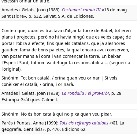
veiessin orinar un altre.
Amades i Gelats, Joan (1983):
Costumari català III
«15 de maig.
Sant Isidre», p. 632. Salvat, S.A. de Ediciones.
Conten que, quan es tractava d'alçar la torre de Babel, tot eren
plans i projectes, però no hi havia ningú que es veiés capaç de
portar l'obra a efecte, fins que els catalans, que ja aleshores
gaudien fama de bons paletes, la qual encara avui conserven,
van posar mans a l'obra i van començar la torre. En baixar
l'Esperit Sant, tothom va defugir la responsabilitat… (segueix a
l'original).
Sinònim: Tot bon català, / orina quan veu orinar | Si vols
conèixer el català, / orina, i orinarà.
Amades i Gelats, Joan (1938):
La rondalla i el proverbi
, p. 28.
Estampa Gràfiques Calmell.
Sinònim: No és bon català qui no pixa quan veu pixar.
Parés i Puntas, Anna (1999):
Tots els refranys catalans
«XII. La
geografia. Gentilicis», p. 476. Edicions 62.