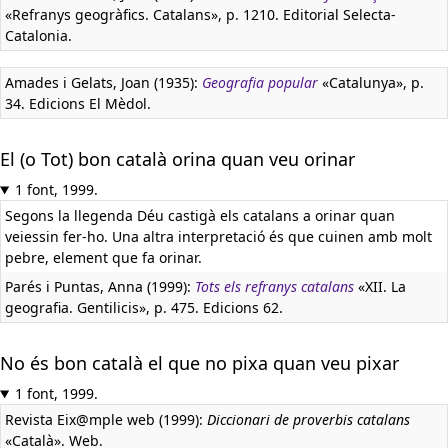
«Refranys geogràfics. Catalans», p. 1210. Editorial Selecta-
Catalonia.
Amades i Gelats, Joan (1935):
Geografia popular
«Catalunya», p.
34. Edicions El Mèdol.
El (o Tot) bon català orina quan veu orinar
1 font, 1999.
Segons la llegenda Déu castigà els catalans a orinar quan
veiessin fer-ho. Una altra interpretació és que cuinen amb molt
pebre, element que fa orinar.
Parés i Puntas, Anna (1999):
Tots els refranys catalans
«XII. La
geografia. Gentilicis», p. 475. Edicions 62.
No és bon català el que no pixa quan veu pixar
1 font, 1999.
Revista Eix@mple web (1999):
Diccionari de proverbis catalans
«Català». Web.