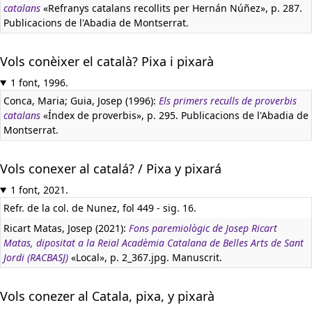
catalans
«Refranys catalans recollits per Hernán Núñez», p. 287.
Publicacions de l'Abadia de Montserrat.
Vols conèixer el català? Pixa i pixarà
1 font, 1996.
Conca, Maria; Guia, Josep (1996):
Els primers reculls de proverbis
catalans
«Índex de proverbis», p. 295. Publicacions de l'Abadia de
Montserrat.
Vols conexer al catalá? / Pixa y pixará
1 font, 2021.
Refr. de la col. de Nunez, fol 449 - sig. 16.
Ricart Matas, Josep (2021):
Fons paremiològic de Josep Ricart
Matas, dipositat a la Reial Acadèmia Catalana de Belles Arts de Sant
Jordi (RACBASJ)
«Local», p. 2_367.jpg. Manuscrit.
Vols conezer al Catala, pixa, y pixarà