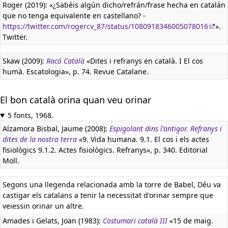
Roger (2019): «¿Sabéis algún dicho/refrán/frase hecha en catalán
que no tenga equivalente en castellano? -
https://twitter.com/rogercv_87/status/1080918346005078016
».
Twitter.
Skaw (2009):
Racó Català
«Dites i refranys en català. I El cos
humà. Escatologia», p. 74. Revue Catalane.
El bon català orina quan veu orinar
5 fonts, 1968.
Alzamora Bisbal, Jaume (2008):
Espigolant dins l'antigor. Refranys i
dites de la nostra terra
«9. Vida humana. 9.1. El cos i els actes
fisiològics 9.1.2. Actes fisiològics. Refranys», p. 340. Editorial
Moll.
Segons una llegenda relacionada amb la torre de Babel, Déu va
castigar els catalans a tenir la necessitat d'orinar sempre que
veiessin orinar un altre.
Amades i Gelats, Joan (1983):
Costumari català III
«15 de maig.