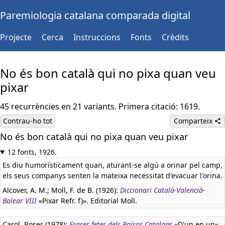
Paremiologia catalana comparada digital
Projecte
Cerca
Instruccions
Fonts
Crèdits
No és bon català qui no pixa quan veu
pixar
45 recurrències en 21 variants. Primera citació: 1619.
Contrau-ho tot
Comparteix
No és bon català qui no pixa quan veu pixar
12 fonts, 1926.
Es diu humorísticament quan, aturant-se algú a orinar pel camp,
els seus companys senten la mateixa necessitat d'evacuar l'orina.
Alcover, A. M.; Moll, F. de B. (1926):
Diccionari Català-Valencià-
Balear VIII
«Pixar Refr. f)». Editorial Moll.
Carol, Roser (1978):
Frases fetes dels Països Catalans
«D'un en un».