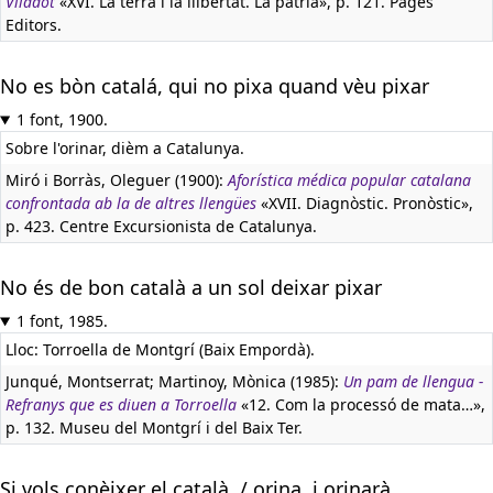
Viladot
«XVI. La terra i la llibertat. La pàtria», p. 121. Pagès
Editors.
No es bòn catalá, qui no pixa quand vèu pixar
1 font, 1900.
Sobre l'orinar, dièm a Catalunya.
Miró i Borràs, Oleguer (1900):
Aforística médica popular catalana
confrontada ab la de altres llengües
«XVII. Diagnòstic. Pronòstic»,
p. 423. Centre Excursionista de Catalunya.
No és de bon català a un sol deixar pixar
1 font, 1985.
Lloc: Torroella de Montgrí (Baix Empordà).
Junqué, Montserrat; Martinoy, Mònica (1985):
Un pam de llengua -
Refranys que es diuen a Torroella
«12. Com la processó de mata…»,
p. 132. Museu del Montgrí i del Baix Ter.
Si vols conèixer el català, / orina, i orinarà