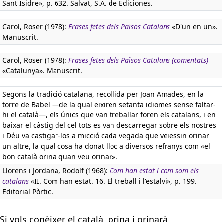
Sant Isidre», p. 632. Salvat, S.A. de Ediciones.
Carol, Roser (1978):
Frases fetes dels Països Catalans
«D'un en un».
Manuscrit.
Carol, Roser (1978):
Frases fetes dels Països Catalans (comentats)
«Catalunya». Manuscrit.
Segons la tradició catalana, recollida per Joan Amades, en la
torre de Babel —de la qual eixiren setanta idiomes sense faltar-
hi el català—, els únics que van treballar foren els catalans, i en
baixar el càstig del cel tots es van descarregar sobre els nostres
i Déu va castigar-los a micció cada vegada que veiessin orinar
un altre, la qual cosa ha donat lloc a diversos refranys com «el
bon català orina quan veu orinar».
Llorens i Jordana, Rodolf (1968):
Com han estat i com som els
catalans
«II. Com han estat. 16. El treball i l'estalvi», p. 199.
Editorial Pòrtic.
Si vols conèixer el català, orina i orinarà