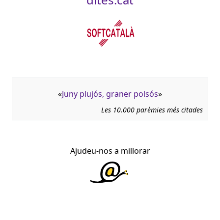
«
Juny plujós, graner polsós
»
Les 10.000 parèmies més citades
Ajudeu-nos a millorar