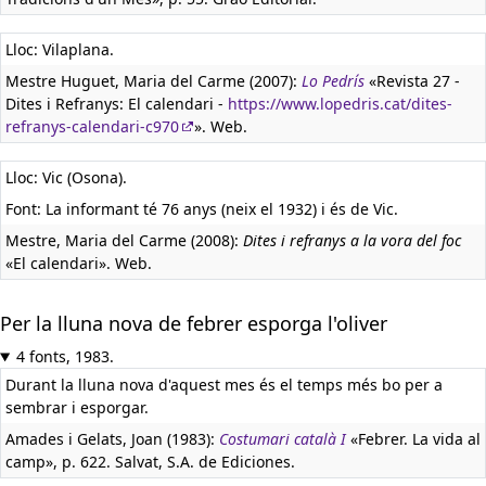
Lloc: Vilaplana.
Mestre Huguet, Maria del Carme (2007):
Lo Pedrís
«Revista 27 -
Dites i Refranys: El calendari -
https://www.lopedris.cat/dites-
refranys-calendari-c970
». Web.
Lloc: Vic (Osona).
Font: La informant té 76 anys (neix el 1932) i és de Vic.
Mestre, Maria del Carme (2008):
Dites i refranys a la vora del foc
«El calendari». Web.
Per la lluna nova de febrer esporga l'oliver
4 fonts, 1983.
Durant la lluna nova d'aquest mes és el temps més bo per a
sembrar i esporgar.
Amades i Gelats, Joan (1983):
Costumari català I
«Febrer. La vida al
camp», p. 622. Salvat, S.A. de Ediciones.