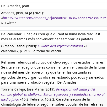
De: Amades, Joan.
Amades, Joan, ACJA (2021):
«
https://twitter.com/amades_acja/status/1363624666779238405
». Twitter.
Del calendari lunar, es creu que durant la lluna nova d'aquest
mes és el temps més convenient per sembrar les patates.
Gimeno, Isabel (1989):
El llibre dels refranys catalans
«El
calendari», p. 210. Editorial de Vecchi.
Refranes referidos al cultivo del olivo según los estados lunares.
Se cita en el adagio, que es conveniente en el tránsito de la luna
nueva del mes de febrero hay que tener las costumbres
agrícolas de expurgar los olivares, estando podados y saneados
para una nueva brotación vegetal. De: Amades.
Torrens Calleja, José María (2019):
Percepción del clima y del
cambio global en Mallorca. Mitos, equívocos y realidades entorno al
medio físico
«10.2. Febrero. 10.2.2. Caracterización de la
climatología de febrero, según el saber popular de los refranes