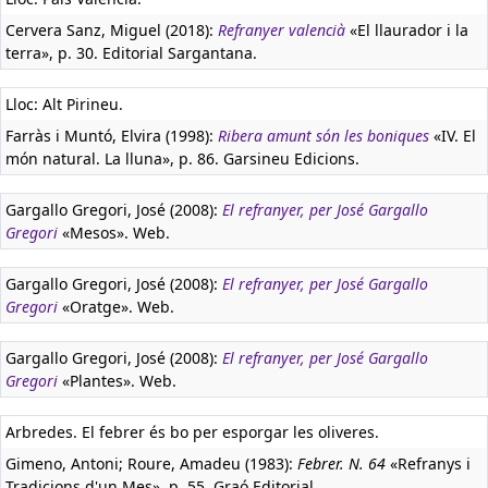
Cervera Sanz, Miguel (2018):
Refranyer valencià
«El llaurador i la
terra», p. 30. Editorial Sargantana.
Lloc: Alt Pirineu.
Farràs i Muntó, Elvira (1998):
Ribera amunt són les boniques
«IV. El
món natural. La lluna», p. 86. Garsineu Edicions.
Gargallo Gregori, José (2008):
El refranyer, per José Gargallo
Gregori
«Mesos». Web.
Gargallo Gregori, José (2008):
El refranyer, per José Gargallo
Gregori
«Oratge». Web.
Gargallo Gregori, José (2008):
El refranyer, per José Gargallo
Gregori
«Plantes». Web.
Arbredes. El febrer és bo per esporgar les oliveres.
Gimeno, Antoni; Roure, Amadeu (1983):
Febrer. N. 64
«Refranys i
Tradicions d'un Mes», p. 55. Graó Editorial.