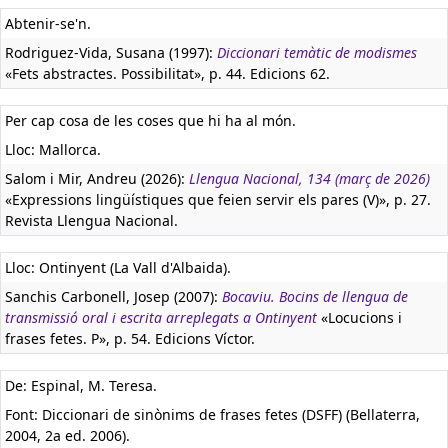
Abtenir-se'n.
Rodriguez-Vida, Susana (1997):
Diccionari temàtic de modismes
«Fets abstractes. Possibilitat», p. 44. Edicions 62.
Per cap cosa de les coses que hi ha al món.
Lloc: Mallorca.
Salom i Mir, Andreu (2026):
Llengua Nacional, 134 (març de 2026)
«Expressions lingüístiques que feien servir els pares (V)», p. 27.
Revista Llengua Nacional.
Lloc: Ontinyent (La Vall d'Albaida).
Sanchis Carbonell, Josep (2007):
Bocaviu. Bocins de llengua de
transmissió oral i escrita arreplegats a Ontinyent
«Locucions i
frases fetes. P», p. 54. Edicions Víctor.
De: Espinal, M. Teresa.
Font: Diccionari de sinònims de frases fetes (DSFF) (Bellaterra,
2004, 2a ed. 2006).