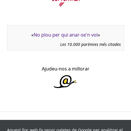
«
No plou per qui anar-se'n vol
»
Les 10.000 parèmies més citades
Ajudeu-nos a millorar
945.966 fitxes, corresponents a 108.347 paremiotipus,
recollides de 840 fonts i 8.113 informants. Última
Aquest lloc web fa servir galetes de Google per analitzar el