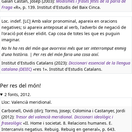
Galán Castañ, Josep (2003):
Modismes i frases fetes de la parla de
Fraga
«R», p. 139. Institut d'Estudis del Baix Cinca.
Loc. indef. [LC] Amb valor pronominal, apareix en oracions
negatives; si apareix anteposat al verb, l'adverbi de negació de
l'oració pot ésser elidit. Cap cosa de totes les que es puguin
imaginar.
No hi ha res del món que avorreixi més que ser interromput enmig
d'una història. | Per res del món faria una cosa així.
Institut d'Estudis Catalans (2023):
Diccionari essencial de la llengua
catalana (DEIEC)
«res 1». Institut d'Estudis Catalans.
Per res del món!
2 fonts, 2012.
Lloc: Valencià meridional.
Carbonell, Ovidi (dir); Tormo, Josep; Colomina i Castanyer, Jordi
(2012):
Tresor del valencià meridional. Diccionari ideològic i
fraseològic
«II. Home i societat. 8. Relacions humanes. E.
Intercanvis negatius. Rebuig. Rebuig en general», p. 643.