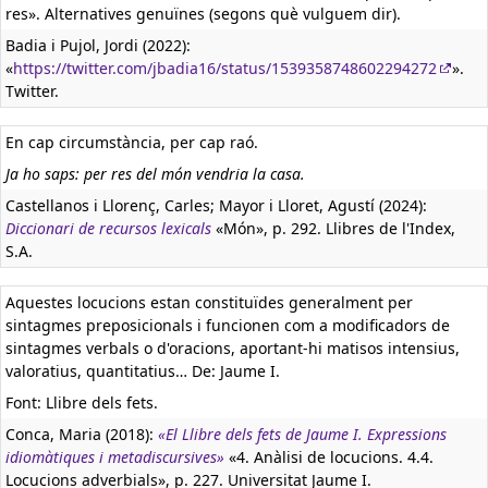
res». Alternatives genuïnes (segons què vulguem dir).
Badia i Pujol, Jordi (2022):
«
https://twitter.com/jbadia16/status/1539358748602294272
».
Twitter.
En cap circumstància, per cap raó.
Ja ho saps: per res del món vendria la casa.
Castellanos i Llorenç, Carles; Mayor i Lloret, Agustí (2024):
Diccionari de recursos lexicals
«Món», p. 292. Llibres de l'Index,
S.A.
Aquestes locucions estan constituïdes generalment per
sintagmes preposicionals i funcionen com a modificadors de
sintagmes verbals o d'oracions, aportant-hi matisos intensius,
valoratius, quantitatius… De: Jaume I.
Font: Llibre dels fets.
Conca, Maria (2018):
«El Llibre dels fets de Jaume I. Expressions
idiomàtiques i metadiscursives»
«4. Anàlisi de locucions. 4.4.
Locucions adverbials», p. 227. Universitat Jaume I.