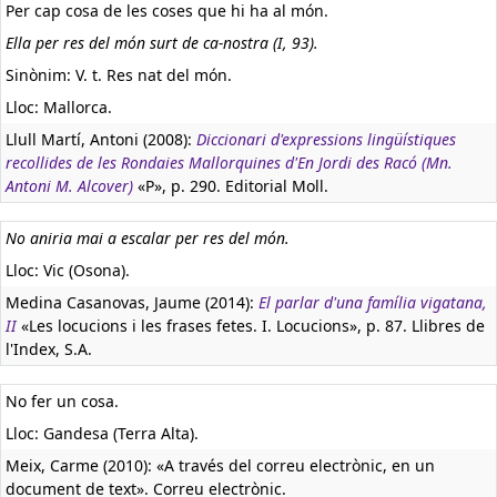
Per cap cosa de les coses que hi ha al món.
Ella per res del món surt de ca-nostra (I, 93).
Sinònim: V. t. Res nat del món.
Lloc: Mallorca.
Llull Martí, Antoni (2008):
Diccionari d'expressions lingüístiques
recollides de les Rondaies Mallorquines d'En Jordi des Racó (Mn.
Antoni M. Alcover)
«P», p. 290. Editorial Moll.
No aniria mai a escalar per res del món.
Lloc: Vic (Osona).
Medina Casanovas, Jaume (2014):
El parlar d'una família vigatana,
II
«Les locucions i les frases fetes. I. Locucions», p. 87. Llibres de
l'Index, S.A.
No fer un cosa.
Lloc: Gandesa (Terra Alta).
Meix, Carme (2010): «A través del correu electrònic, en un
document de text». Correu electrònic.