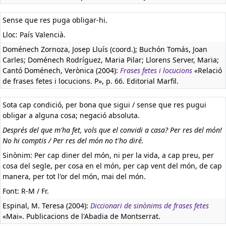
Sense que res puga obligar-hi.
Lloc: País Valencià.
Doménech Zornoza, Josep Lluís (coord.); Buchón Tomás, Joan
Carles; Doménech Rodríguez, Maria Pilar; Llorens Server, Maria;
Cantó Doménech, Verònica (2004):
Frases fetes i locucions
«Relació
de frases fetes i locucions. P», p. 66. Editorial Marfil.
Sota cap condició, per bona que sigui / sense que res pugui
obligar a alguna cosa; negació absoluta.
Després del que m'ha fet, vols que el convidi a casa? Per res del món!
No hi comptis / Per res del món no t'ho diré.
Sinònim: Per cap diner del món, ni per la vida, a cap preu, per
cosa del segle, per cosa en el món, per cap vent del món, de cap
manera, per tot l'or del món, mai del món.
Font: R-M / Fr.
Espinal, M. Teresa (2004):
Diccionari de sinònims de frases fetes
«Mai». Publicacions de l'Abadia de Montserrat.