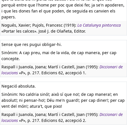
perquè entre que l'home per poc que deixi fer, ja se'n apoderen,
i que les dones fan el que poden, de seguida es canvien els
papers.
Nogués, Xavier; Pujols, Francesc (1919):
La Catalunya pintoresca
«Portar les calces». José J. de Olañeta, Editor.
Sense que res pugui obligar-hi.
Sinònim: A cap preu, mai de la vida, de cap manera, per cap
concepte.
Raspall i Juanola, Joana; Martí i Castell, Joan (1995):
Diccionari de
locucions
«P», p. 217. Edicions 62, accepció 1.
Negació absoluta.
Sinònim: No caldria sinó!; això sí que no!; de cap manera!; en
absolut!; ni pensar-ho!; Déu me'n guard!; per cap diner!; per cap
vent del món!; atura't, que pixo!
Raspall i Juanola, Joana; Martí i Castell, Joan (1995):
Diccionari de
locucions
«P», p. 217. Edicions 62, accepció 2.