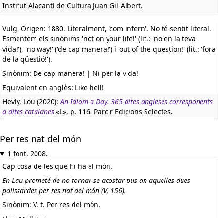
Institut Alacantí de Cultura Juan Gil-Albert.
Vulg. Origen: 1880. Literalment, 'com infern'. No té sentit literal.
Esmentem els sinònims 'not on your life!' (lit.: 'no en la teva
vida!'), 'no way!' ('de cap manera!') i 'out of the question!' (lit.: 'fora
de la qüestió!').
Sinònim: De cap manera! | Ni per la vida!
Equivalent en anglès:
Like hell!
Hevly, Lou (2020):
An Idiom a Day. 365 dites angleses corresponents
a dites catalanes
«L», p. 116. Parcir Edicions Selectes.
Per res nat del món
1 font, 2008.
Cap cosa de les que hi ha al món.
En Lau prometé de no tornar-se acostar pus an aquelles dues
polissardes per res nat del món (V, 156).
Sinònim: V. t. Per res del món.