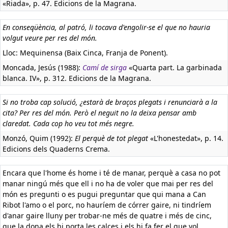
«Riada», p. 47. Edicions de la Magrana.
En conseqüència, al patró, li tocava d'engolir-se el que no hauria
volgut veure per res del món.
Lloc: Mequinensa (Baix Cinca, Franja de Ponent).
Moncada, Jesús (1988):
Camí de sirga
«Quarta part. La garbinada
blanca. IV», p. 312. Edicions de la Magrana.
Si no troba cap solució, ¿estarà de braços plegats i renunciarà a la
cita? Per res del món. Però el neguit no la deixa pensar amb
claredat. Cada cop ho veu tot més negre.
Monzó, Quim (1992):
El perquè de tot plegat
«L'honestedat», p. 14.
Edicions dels Quaderns Crema.
Encara que l'home és home i té de manar, perquè a casa no pot
manar ningú més que ell i no ha de voler que mai per res del
món es pregunti o es pugui preguntar que qui mana a Can
Ribot l'amo o el porc, no hauríem de córrer gaire, ni tindríem
d'anar gaire lluny per trobar-ne més de quatre i més de cinc,
que la dona els hi porta les calces i els hi fa fer el que vol,