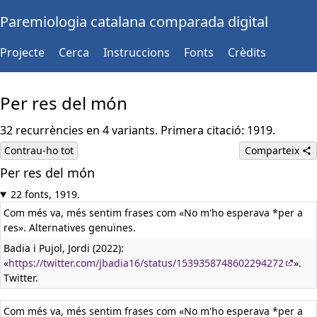
Paremiologia catalana comparada digital
Projecte
Cerca
Instruccions
Fonts
Crèdits
Per res del món
32 recurrències en 4 variants. Primera citació: 1919.
Contrau-ho tot
Comparteix
Per res del món
22 fonts, 1919.
Com més va, més sentim frases com «No m'ho esperava *per a
res». Alternatives genuïnes.
Badia i Pujol, Jordi (2022):
«
https://twitter.com/jbadia16/status/1539358748602294272
».
Twitter.
Com més va, més sentim frases com «No m'ho esperava *per a