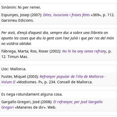
Sinònim: Ni per remei.
Espunyes, Josep (2007):
Dites, locucions i frases fetes
«369», p. 112.
Garsineu Edicions.
Per això, d'ençà d'aquest dia, sempre duc a sobre una llibreta on
apunto les coses que diu la gent com l'avi Julià i que per res del món
no voldria oblidar.
Fàbrega, Marta; Ros, Roser (2002):
No hi ha any sense refrany
, p.
12. Timun Mas.
Lloc: Mallorca.
Fuster, Miquel (2003):
Refranyer popular de l'illa de Mallorca -
Volum II
«Modismes. P», p. 234. Consell de Mallorca.
Es nega rotundament alguna cosa.
Gargallo Gregori, José (2008):
El refranyer, per José Gargallo
Gregori
«Maneres de dir». Web.