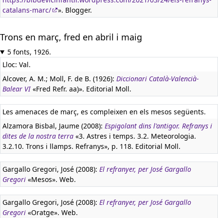
catalans-marc/
». Blogger.
Trons en març, fred en abril i maig
5 fonts, 1926.
Lloc: Val.
Alcover, A. M.; Moll, F. de B. (1926):
Diccionari Català-Valencià-
Balear VI
«Fred Refr. aa)». Editorial Moll.
Les amenaces de març, es compleixen en els mesos següents.
Alzamora Bisbal, Jaume (2008):
Espigolant dins l'antigor. Refranys i
dites de la nostra terra
«3. Astres i temps. 3.2. Meteorologia.
3.2.10. Trons i llamps. Refranys», p. 118. Editorial Moll.
Gargallo Gregori, José (2008):
El refranyer, per José Gargallo
Gregori
«Mesos». Web.
Gargallo Gregori, José (2008):
El refranyer, per José Gargallo
Gregori
«Oratge». Web.