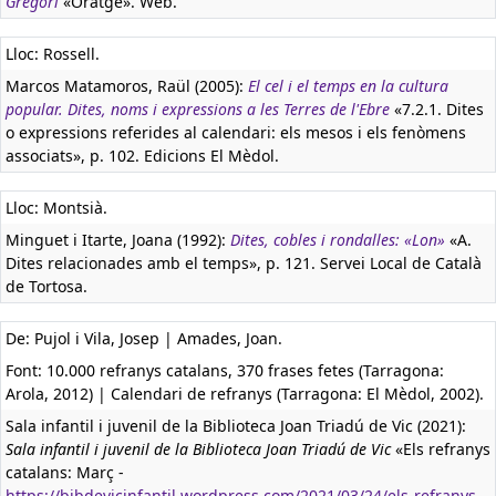
Gregori
«Oratge». Web.
Lloc: Rossell.
Marcos Matamoros, Raül (2005):
El cel i el temps en la cultura
popular. Dites, noms i expressions a les Terres de l'Ebre
«7.2.1. Dites
o expressions referides al calendari: els mesos i els fenòmens
associats», p. 102. Edicions El Mèdol.
Lloc: Montsià.
Minguet i Itarte, Joana (1992):
Dites, cobles i rondalles: «Lon»
«A.
Dites relacionades amb el temps», p. 121. Servei Local de Català
de Tortosa.
De: Pujol i Vila, Josep | Amades, Joan.
Font: 10.000 refranys catalans, 370 frases fetes (Tarragona:
Arola, 2012) | Calendari de refranys (Tarragona: El Mèdol, 2002).
Sala infantil i juvenil de la Biblioteca Joan Triadú de Vic (2021):
Sala infantil i juvenil de la Biblioteca Joan Triadú de Vic
«Els refranys
catalans: Març -
https://bibdevicinfantil.wordpress.com/2021/03/24/els-refranys-