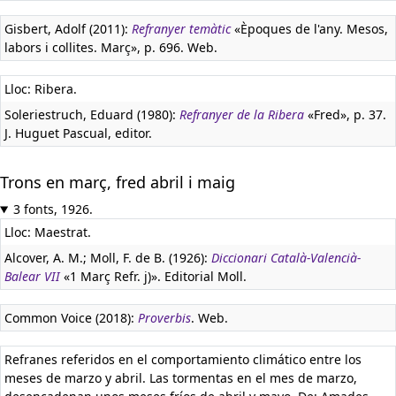
Gisbert, Adolf (2011):
Refranyer temàtic
«Èpoques de l'any. Mesos,
labors i collites. Març», p. 696. Web.
Lloc: Ribera.
Soleriestruch, Eduard (1980):
Refranyer de la Ribera
«Fred», p. 37.
J. Huguet Pascual, editor.
Trons en març, fred abril i maig
3 fonts, 1926.
Lloc: Maestrat.
Alcover, A. M.; Moll, F. de B. (1926):
Diccionari Català-Valencià-
Balear VII
«1 Març Refr. j)». Editorial Moll.
Common Voice (2018):
Proverbis
. Web.
Refranes referidos en el comportamiento climático entre los
meses de marzo y abril. Las tormentas en el mes de marzo,