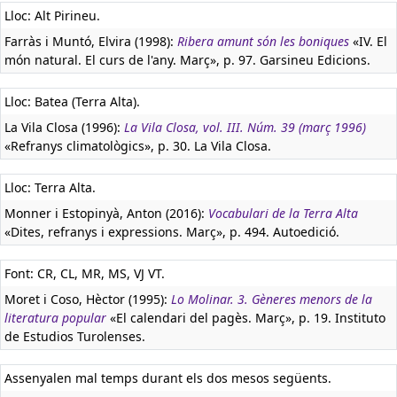
Lloc: Alt Pirineu.
Farràs i Muntó, Elvira (1998):
Ribera amunt són les boniques
«IV. El
món natural. El curs de l'any. Març», p. 97. Garsineu Edicions.
Lloc: Batea (Terra Alta).
La Vila Closa (1996):
La Vila Closa, vol. III. Núm. 39 (març 1996)
«Refranys climatològics», p. 30. La Vila Closa.
Lloc: Terra Alta.
Monner i Estopinyà, Anton (2016):
Vocabulari de la Terra Alta
«Dites, refranys i expressions. Març», p. 494. Autoedició.
Font: CR, CL, MR, MS, VJ VT.
Moret i Coso, Hèctor (1995):
Lo Molinar. 3. Gèneres menors de la
literatura popular
«El calendari del pagès. Març», p. 19. Instituto
de Estudios Turolenses.
Assenyalen mal temps durant els dos mesos següents.