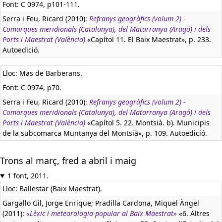
Font: C 0974, p101-111.
Serra i Feu, Ricard (2010):
Refranys geogràfics (volum 2) -
Comarques meridionals (Catalunya), del Matarranya (Aragó) i dels
Ports i Maestrat (València)
«Capítol 11. El Baix Maestrat», p. 233.
Autoedició.
Lloc: Mas de Barberans.
Font: C 0974, p70.
Serra i Feu, Ricard (2010):
Refranys geogràfics (volum 2) -
Comarques meridionals (Catalunya), del Matarranya (Aragó) i dels
Ports i Maestrat (València)
«Capítol 5. 22. Montsià. b). Municipis
de la subcomarca Muntanya del Montsià», p. 109. Autoedició.
Trons al març, fred a abril i maig
1 font, 2011.
Lloc: Ballestar (Baix Maestrat).
Gargallo Gil, Jorge Enrique; Pradilla Cardona, Miquel Àngel
(2011):
«Lèxic i meteorologia popular al Baix Maestrat»
«6. Altres