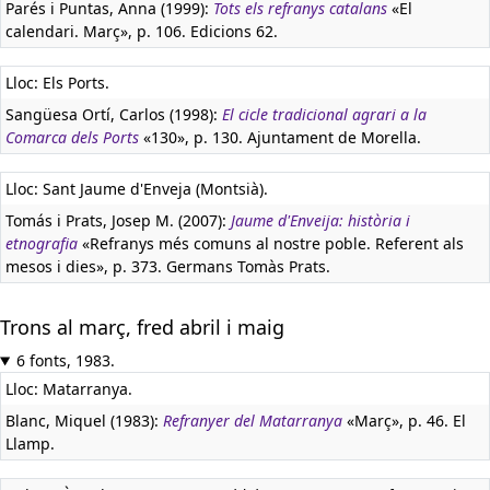
Parés i Puntas, Anna (1999):
Tots els refranys catalans
«El
calendari. Març», p. 106. Edicions 62.
Lloc: Els Ports.
Sangüesa Ortí, Carlos (1998):
El cicle tradicional agrari a la
Comarca dels Ports
«130», p. 130. Ajuntament de Morella.
Lloc: Sant Jaume d'Enveja (Montsià).
Tomás i Prats, Josep M. (2007):
Jaume d'Enveija: història i
etnografia
«Refranys més comuns al nostre poble. Referent als
mesos i dies», p. 373. Germans Tomàs Prats.
Trons al març, fred abril i maig
6 fonts, 1983.
Lloc: Matarranya.
Blanc, Miquel (1983):
Refranyer del Matarranya
«Març», p. 46. El
Llamp.