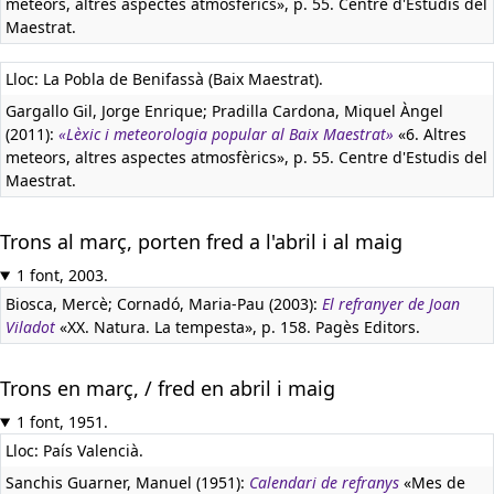
meteors, altres aspectes atmosfèrics», p. 55. Centre d'Estudis del
Maestrat.
Lloc: La Pobla de Benifassà (Baix Maestrat).
Gargallo Gil, Jorge Enrique; Pradilla Cardona, Miquel Àngel
(2011):
«Lèxic i meteorologia popular al Baix Maestrat»
«6. Altres
meteors, altres aspectes atmosfèrics», p. 55. Centre d'Estudis del
Maestrat.
Trons al març, porten fred a l'abril i al maig
1 font, 2003.
Biosca, Mercè; Cornadó, Maria-Pau (2003):
El refranyer de Joan
Viladot
«XX. Natura. La tempesta», p. 158. Pagès Editors.
Trons en març, / fred en abril i maig
1 font, 1951.
Lloc: País Valencià.
Sanchis Guarner, Manuel (1951):
Calendari de refranys
«Mes de