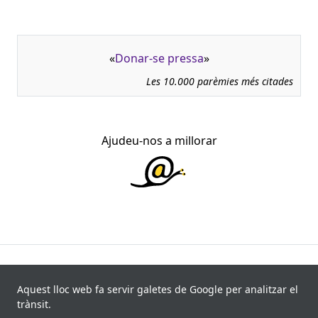
«
Donar-se pressa
»
Les 10.000 parèmies més citades
Ajudeu-nos a millorar
945.966 fitxes, corresponents a 108.347 paremiotipus,
recollides de 840 fonts i 8.113 informants. Última
Aquest lloc web fa servir galetes de Google per analitzar el
actualització: 11 de juliol de 2026
trànsit.