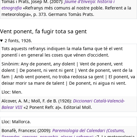
Tomás i Prats, Josep M. (2007):
Jaume d'Enveija: història i
etnografia
«Refranys més comuns al nostre poble. Referent a la
meteorologia», p. 373. Germans Tomàs Prats.
Vent ponent, fa fugir tota sa gent
2 fonts, 1926.
Tots aquests refranys indiquen la mala fama que té el vent
ponentí i en general les coses que vénen d'occident.
Sinònim: Any de ponent, any dolent | Vent de ponent, vent
dolent | De ponent, ni vent ni gent | Vent de ponent, vent de la
fam | Amb vent ponent, no troba redossa sa gent | El ponent, va
deixar morir sa mare de talent | De ponent, ni aigua ni vent.
Lloc: Men.
Alcover, A. M.; Moll, F. de B. (1926):
Diccionari Català-Valencià-
Balear VIII
«2 Ponent Refr. a)». Editorial Moll.
Lloc: Mallorca.
Bonafè, Francesc (2009):
Paremiologia del Calendari (Costums,
llegendes, cançons, proverbis, gloses i refranys)
«7. La meteorologia