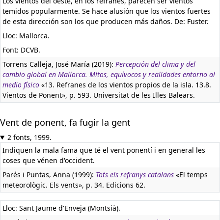
Los vientos del oeste, en los refranes, parecen ser vientos
temidos popularmente. Se hace alusión que los vientos fuertes
de esta dirección son los que producen más daños. De: Fuster.
Lloc: Mallorca.
Font: DCVB.
Torrens Calleja, José María (2019):
Percepción del clima y del
cambio global en Mallorca. Mitos, equívocos y realidades entorno al
medio físico
«13. Refranes de los vientos propios de la isla. 13.8.
Vientos de Ponent», p. 593. Universitat de les Illes Balears.
Vent de ponent, fa fugir la gent
2 fonts, 1999.
Indiquen la mala fama que té el vent ponentí i en general les
coses que vénen d'occident.
Parés i Puntas, Anna (1999):
Tots els refranys catalans
«El temps
meteorològic. Els vents», p. 34. Edicions 62.
Lloc: Sant Jaume d'Enveja (Montsià).