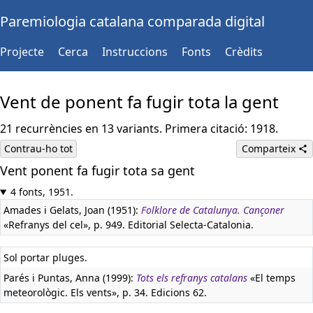
Paremiologia catalana comparada digital
Projecte
Cerca
Instruccions
Fonts
Crèdits
Vent de ponent fa fugir tota la gent
21 recurrències en 13 variants. Primera citació: 1918.
Contrau-ho tot
Comparteix
Vent ponent fa fugir tota sa gent
4 fonts, 1951.
Amades i Gelats, Joan (1951):
Folklore de Catalunya. Cançoner
«Refranys del cel», p. 949. Editorial Selecta-Catalonia.
Sol portar pluges.
Parés i Puntas, Anna (1999):
Tots els refranys catalans
«El temps
meteorològic. Els vents», p. 34. Edicions 62.