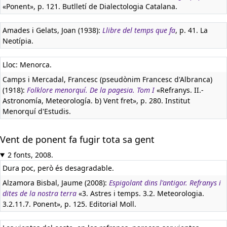
«Ponent», p. 121. Butlletí de Dialectologia Catalana.
Amades i Gelats, Joan (1938):
Llibre del temps que fa
, p. 41. La
Neotípia.
Lloc: Menorca.
Camps i Mercadal, Francesc (pseudònim Francesc d'Albranca)
(1918):
Folklore menorquí. De la pagesia. Tom I
«Refranys. II.-
Astronomía, Meteorología. b) Vent fret», p. 280. Institut
Menorquí d'Estudis.
Vent de ponent fa fugir tota sa gent
2 fonts, 2008.
Dura poc, però és desagradable.
Alzamora Bisbal, Jaume (2008):
Espigolant dins l'antigor. Refranys i
dites de la nostra terra
«3. Astres i temps. 3.2. Meteorologia.
3.2.11.7. Ponent», p. 125. Editorial Moll.