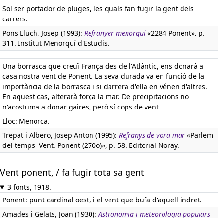
Sol ser portador de pluges, les quals fan fugir la gent dels
carrers.
Pons Lluch, Josep (1993):
Refranyer menorquí
«2284 Ponent», p.
311. Institut Menorquí d'Estudis.
Una borrasca que creuï França des de l'Atlàntic, ens donarà a
casa nostra vent de Ponent. La seva durada va en funció de la
importància de la borrasca i si darrera d'ella en vénen d'altres.
En aquest cas, alterarà força la mar. De precipitacions no
n'acostuma a donar gaires, però sí cops de vent.
Lloc: Menorca.
Trepat i Albero, Josep Anton (1995):
Refranys de vora mar
«Parlem
del temps. Vent. Ponent (270o)», p. 58. Editorial Noray.
Vent ponent, / fa fugir tota sa gent
3 fonts, 1918.
Ponent: punt cardinal oest, i el vent que bufa d'aquell indret.
Amades i Gelats, Joan (1930):
Astronomia i meteorologia populars