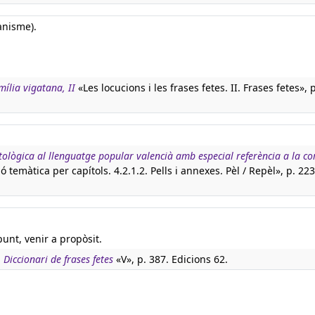
lanisme).
mília vigatana, II
«Les locucions i les frases fetes. II. Frases fetes», 
tològica al llenguatge popular valencià amb especial referència a la c
ó temàtica per capítols. 4.2.1.2. Pells i annexes. Pèl / Repèl», p. 223
punt, venir a propòsit.
:
Diccionari de frases fetes
«V», p. 387. Edicions 62.