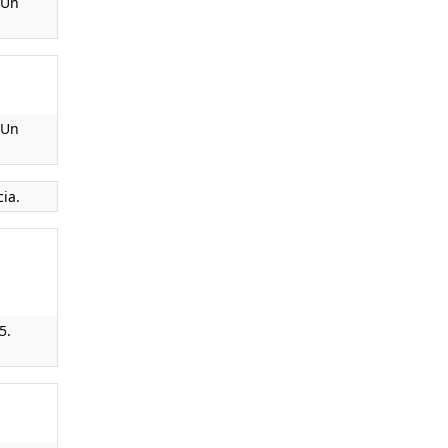
 Un
 Un
cia.
5.