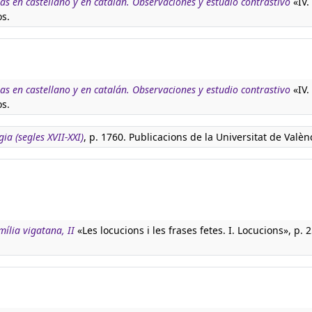
s en castellano y en catalán. Observaciones y estudio contrastivo
«IV.
os.
s en castellano y en catalán. Observaciones y estudio contrastivo
«IV.
os.
ia (segles XVII-XXI)
, p. 1760. Publicacions de la Universitat de Valèn
mília vigatana, II
«Les locucions i les frases fetes. I. Locucions», p. 2