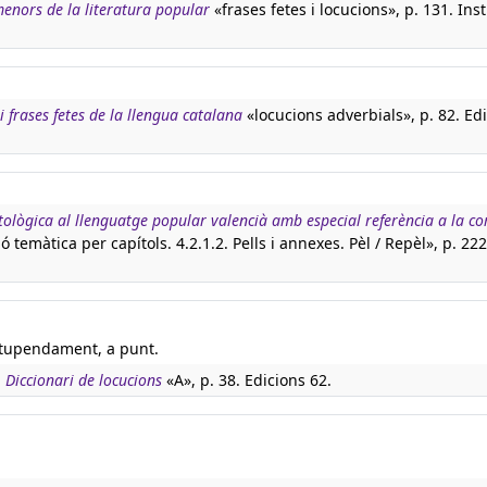
menors de la literatura popular
«frases fetes i locucions», p. 131. Inst
 i frases fetes de la llengua catalana
«locucions adverbials», p. 82. Edi
tològica al llenguatge popular valencià amb especial referència a la c
ó temàtica per capítols. 4.2.1.2. Pells i annexes. Pèl / Repèl», p. 222
estupendament, a punt.
:
Diccionari de locucions
«A», p. 38. Edicions 62.