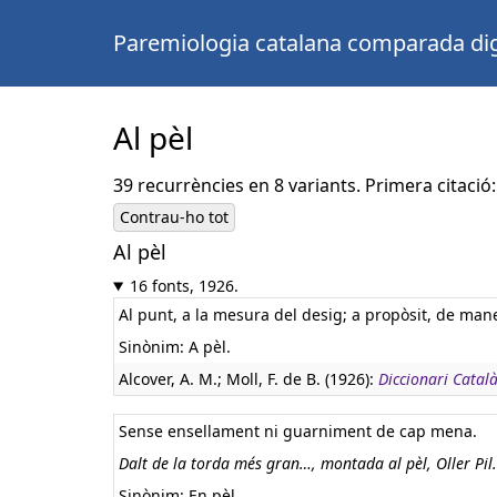
Paremiologia catalana comparada dig
Al pèl
39 recurrències en 8 variants. Primera citació:
Contrau-ho tot
Al pèl
Castellà:
Ir de perillas
16 fonts, 1926.
Al punt, a la mesura del desig; a propòsit, de man
Sinònim: A pèl.
Alcover, A. M.; Moll, F. de B. (1926):
Diccionari Català
Sense ensellament ni guarniment de cap mena.
Dalt de la torda més gran…, montada al pèl, Oller Pil.
Sinònim: En pèl.