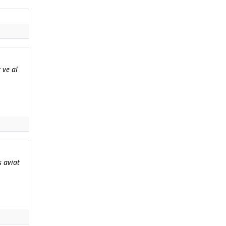
 ve al
s aviat