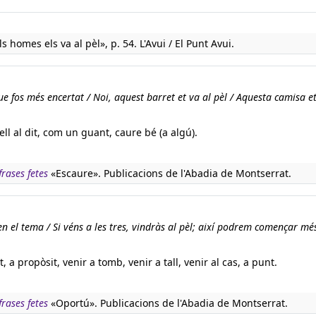
s homes els va al pèl», p. 54. L'Avui / El Punt Avui.
ue fos més encertat / Noi, aquest barret et va al pèl / Aquesta camisa et
ll al dit, com un guant, caure bé (a algú).
rases fetes
«Escaure». Publicacions de l'Abadia de Montserrat.
n el tema / Si véns a les tres, vindràs al pèl; així podrem començar mé
t, a propòsit, venir a tomb, venir a tall, venir al cas, a punt.
rases fetes
«Oportú». Publicacions de l'Abadia de Montserrat.