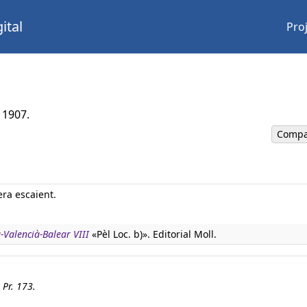
ital
Pro
 1907.
Compa
era escaient.
-Valencià-Balear VIII
«Pèl Loc. b)». Editorial Moll.
 Pr. 173.