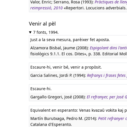
Valor, Enric; Serrano, Rosa (1993):
Pràctiques de llen
reimpressió, 2010
«Repertori. Locucions adverbials.
Venir al pèl
7 fonts, 1994.
Just a la seva mesura, parèixer fet aposta.
Alzamora Bisbal, Jaume (2008):
Espigolant dins l'ant
fisiològics 9.1.1. El cos. Dites», p. 338. Editorial Mol
Escaure-hi, venir bé, venir a propòsit.
Garcia Salines, Jordi P. (1994):
Refranys i frases fete
Escaure-hi.
Gargallo Gregori, José (2008):
El refranyer, per José
Equivalent en esperanto:
Venas kvazaŭ vokita kaj p
Martín Burutxaga, Pedro M. (2014):
Petit refranyer 
Catalana d'Esperanto.