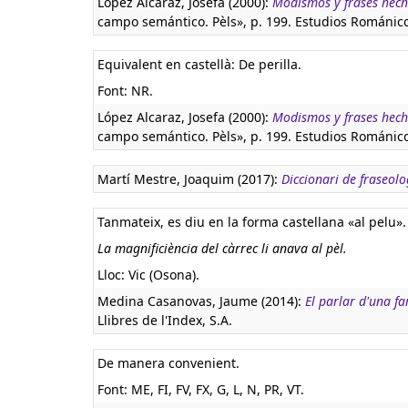
López Alcaraz, Josefa (2000):
Modismos y frases hecha
campo semántico. Pèls», p. 199. Estudios Románic
Equivalent en castellà:
De perilla.
Font: NR.
López Alcaraz, Josefa (2000):
Modismos y frases hecha
campo semántico. Pèls», p. 199. Estudios Románic
Martí Mestre, Joaquim (2017):
Diccionari de fraseolog
Tanmateix, es diu en la forma castellana «al pelu».
La magnificiència del càrrec li anava al pèl.
Lloc: Vic (Osona).
Medina Casanovas, Jaume (2014):
El parlar d'una fa
Llibres de l'Index, S.A.
De manera convenient.
Font: ME, FI, FV, FX, G, L, N, PR, VT.