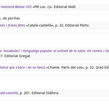
-Valencià-Balear VIII
«Pèl Loc. c)». Editorial Moll.
, de perillas.
es i frases fetes
«Català-castellà», p. 32. Editorial Pòrtic.
. Vocabulari i llenguatge popular al voltant de la salut, els remeis i le
27. Editorial Gregal.
lanca que s'obre i no es tanca
«L'home. Parts del cos», p. 22. Graó Edi
talà-castellà
, p. 201. Editorial Diàfora.