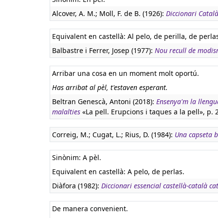
Alcover, A. M.; Moll, F. de B. (1926):
Diccionari Català
Equivalent en castellà:
Al pelo, de perilla, de perlas
Balbastre i Ferrer, Josep (1977):
Nou recull de modism
Arribar una cosa en un moment molt oportú.
Has arribat al pèl, t'estaven esperant.
Beltran Genescà, Antoni (2018):
Ensenya'm la llengua
malalties
«La pell. Erupcions i taques a la pell», p. 
Correig, M.; Cugat, L.; Rius, D. (1984):
Una capseta b
Sinònim: A pèl.
Equivalent en castellà:
A pelo, de perlas.
Diàfora (1982):
Diccionari essencial castellà-català ca
De manera convenient.