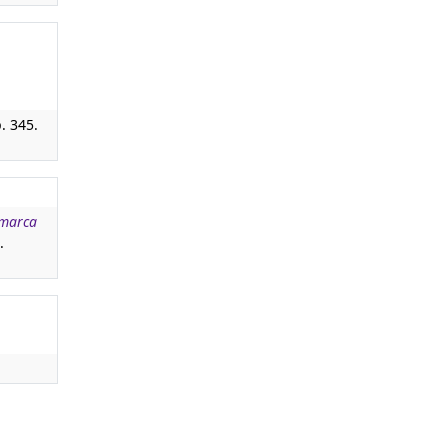
p. 345.
omarca
.