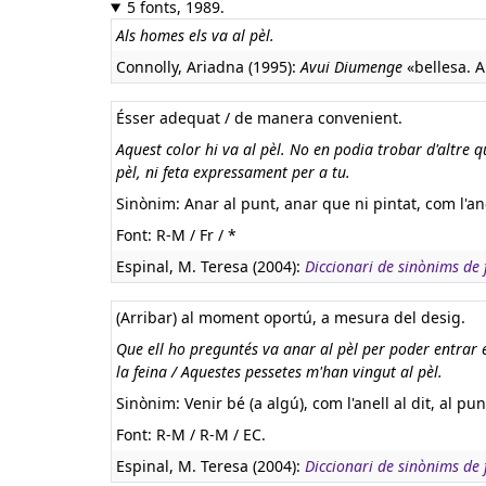
5 fonts, 1989.
Als homes els va al pèl.
Connolly, Ariadna (1995):
Avui Diumenge
«bellesa. Al
Ésser adequat / de manera convenient.
Aquest color hi va al pèl. No en podia trobar d'altre q
pèl, ni feta expressament per a tu.
Sinònim: Anar al punt, anar que ni pintat, com l'ane
Font: R-M / Fr / *
Espinal, M. Teresa (2004):
Diccionari de sinònims de f
(Arribar) al moment oportú, a mesura del desig.
Que ell ho preguntés va anar al pèl per poder entrar e
la feina / Aquestes pessetes m'han vingut al pèl.
Sinònim: Venir bé (a algú), com l'anell al dit, al pun
Font: R-M / R-M / EC.
Espinal, M. Teresa (2004):
Diccionari de sinònims de f