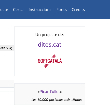
jecte
Cerca
Instruccions
Fonts
Crèdits
Un projecte de:
dites.cat
rteix
«
Picar l'ullet
»
Les 10.000 parèmies més citades