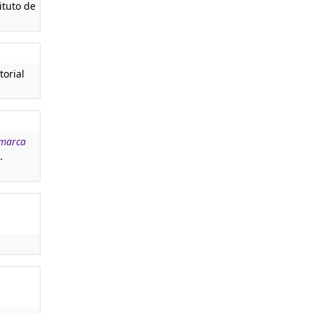
ituto de
torial
omarca
.