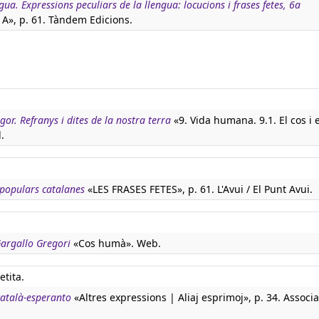
gua. Expressions peculiars de la llengua: locucions i frases fetes, 6a
 A», p. 61. Tàndem Edicions.
igor. Refranys i dites de la nostra terra
«9. Vida humana. 9.1. El cos i e
l.
s populars catalanes
«LES FRASES FETES», p. 61. L'Avui / El Punt Avui.
 Gargallo Gregori
«Cos humà». Web.
etita.
català-esperanto
«Altres expressions | Aliaj esprimoj», p. 34. Associa