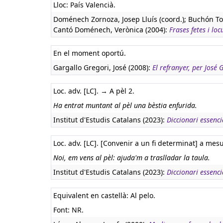
Lloc: País Valencià.
Doménech Zornoza, Josep Lluís (coord.); Buchón To
Cantó Doménech, Verònica (2004):
Frases fetes i loc
En el moment oportú.
Gargallo Gregori, José (2008):
El refranyer, per José
Loc. adv. [LC]. → A pèl 2.
Ha entrat muntant al pèl una bèstia enfurida.
Institut d'Estudis Catalans (2023):
Diccionari essenci
Loc. adv. [LC]. [Convenir a un fi determinat] a mes
Noi, em vens al pèl: ajuda'm a traslladar la taula.
Institut d'Estudis Catalans (2023):
Diccionari essenci
Equivalent en castellà:
Al pelo.
Font: NR.