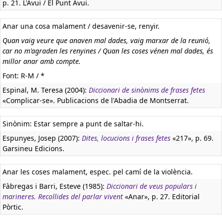
p. 21. L'Avui / El Punt Avui.
Anar una cosa malament / desavenir-se, renyir.
Quan vaig veure que anaven mal dades, vaig marxar de la reunió,
car no m'agraden les renyines / Quan les coses vénen mal dades, és
millor anar amb compte.
Font: R-M / *
Espinal, M. Teresa (2004):
Diccionari de sinònims de frases fetes
«Complicar-se». Publicacions de l'Abadia de Montserrat.
Sinònim: Estar sempre a punt de saltar-hi.
Espunyes, Josep (2007):
Dites, locucions i frases fetes
«217», p. 69.
Garsineu Edicions.
Anar les coses malament, espec. pel camí de la violència.
Fàbregas i Barri, Esteve (1985):
Diccionari de veus populars i
marineres. Recollides del parlar vivent
«Anar», p. 27. Editorial
Pòrtic.