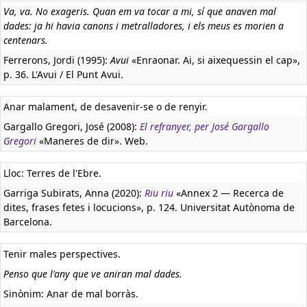
Va, va. No exageris. Quan em va tocar a mi, sí que anaven mal
dades: ja hi havia canons i metralladores, i els meus es morien a
centenars.
Ferrerons, Jordi (1995):
Avui
«Enraonar. Ai, si aixequessin el cap»,
p. 36. L'Avui / El Punt Avui.
Anar malament, de desavenir-se o de renyir.
Gargallo Gregori, José (2008):
El refranyer, per José Gargallo
Gregori
«Maneres de dir». Web.
Lloc: Terres de l'Ebre.
Garriga Subirats, Anna (2020):
Riu riu
«Annex 2 — Recerca de
dites, frases fetes i locucions», p. 124. Universitat Autònoma de
Barcelona.
Tenir males perspectives.
Penso que l'any que ve aniran mal dades.
Sinònim: Anar de mal borràs.