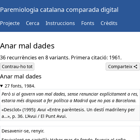
Paremiologia catalana comparada digital
Projecte
Cerca
Instruccions
Fonts
Crèdits
Anar mal dades
36 recurrències en 8 variants. Primera citació: 1961.
Contrau-ho tot
Comparteix
Anar mal dades
27 fonts, 1984.
Però si al govern van mal dades, sense renunciar explícitament a res,
estaria més disposat a fer política a Madrid que no pas a Barcelona.
«Desclot» (1995):
Avui
«Entre parèntesis. Un destí madrileny per
a…», p. 36. L'Avui / El Punt Avui.
Desavenir-se, renyir.
Equivalent en castellà:
Haber mar de fondo, fruncir el ceño,