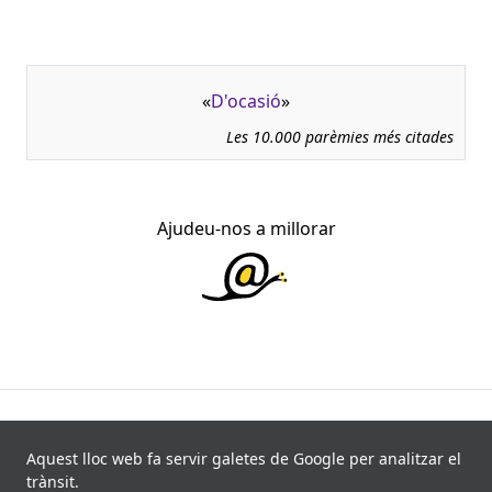
«
D'ocasió
»
Les 10.000 parèmies més citades
Ajudeu-nos a millorar
945.966 fitxes, corresponents a 108.347 paremiotipus,
recollides de 840 fonts i 8.113 informants. Última
Aquest lloc web fa servir galetes de Google per analitzar el
actualització: 11 de juliol de 2026
trànsit.