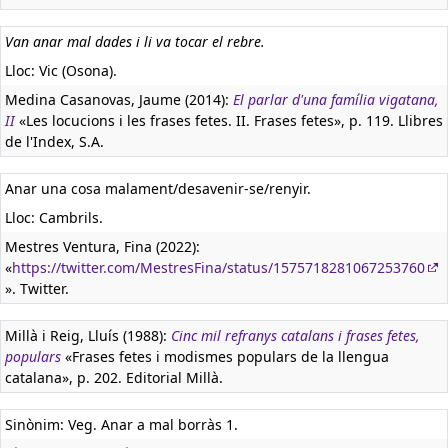
Van anar mal dades i li va tocar el rebre.
Lloc: Vic (Osona).
Medina Casanovas, Jaume (2014):
El parlar d'una família vigatana,
II
«Les locucions i les frases fetes. II. Frases fetes», p. 119. Llibres
de l'Index, S.A.
Anar una cosa malament/desavenir-se/renyir.
Lloc: Cambrils.
Mestres Ventura, Fina (2022):
«
https://twitter.com/MestresFina/status/1575718281067253760
». Twitter.
Millà i Reig, Lluís (1988):
Cinc mil refranys catalans i frases fetes,
populars
«Frases fetes i modismes populars de la llengua
catalana», p. 202. Editorial Millà.
Sinònim: Veg. Anar a mal borràs 1.