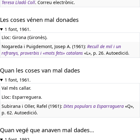
Teresa Lladó Coll
. Correu electrònic.
Les coses vénen mal donades
1 font, 1961.
Lloc: Girona (Gironès).
Nogareda i Puigdemont, Josep A. (1961):
Recull de mil i un
refranys, proverbis i «mots fets» catalans
«L», p. 26. Autoedició.
Quan les coses van mal dades
1 font, 1961.
Val més callar.
Lloc: Esparreguera.
Subirana i Oller, Rafel (1961):
Dites populars a Esparraguera
«Q»,
p. 62. Autoedició.
Quan vegé que anaven mal dades…
1 font, 1992.