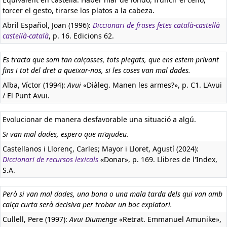
torcer el gesto, tirarse los platos a la cabeza.
Abril Español, Joan (1996):
Diccionari de frases fetes català-castellà
castellà-català
, p. 16. Edicions 62.
Es tracta que som tan calçasses, tots plegats, que ens estem privant
fins i tot del dret a queixar-nos, si les coses van mal dades.
Alba, Víctor (1994):
Avui
«Diàleg. Manen les armes?», p. C1. L'Avui
/ El Punt Avui.
Evolucionar de manera desfavorable una situació a algú.
Si van mal dades, espero que m'ajudeu.
Castellanos i Llorenç, Carles; Mayor i Lloret, Agustí (2024):
Diccionari de recursos lexicals
«Donar», p. 169. Llibres de l'Index,
S.A.
Però si van mal dades, una bona o una mala tarda dels qui van amb
calça curta serà decisiva per trobar un boc expiatori.
Cullell, Pere (1997):
Avui Diumenge
«Retrat. Emmanuel Amunike»,