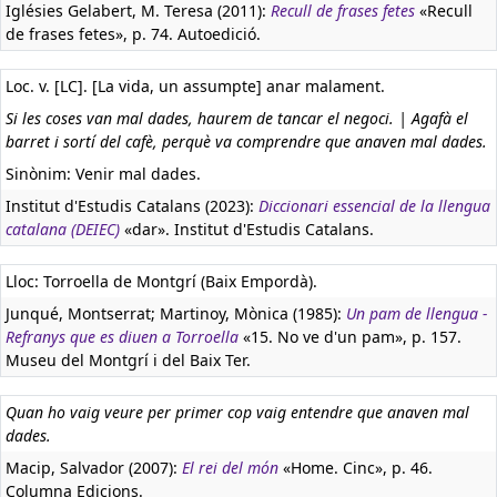
Iglésies Gelabert, M. Teresa (2011):
Recull de frases fetes
«Recull
de frases fetes», p. 74. Autoedició.
Loc. v. [LC]. [La vida, un assumpte] anar malament.
Si les coses van mal dades, haurem de tancar el negoci. | Agafà el
barret i sortí del cafè, perquè va comprendre que anaven mal dades.
Sinònim: Venir mal dades.
Institut d'Estudis Catalans (2023):
Diccionari essencial de la llengua
catalana (DEIEC)
«dar». Institut d'Estudis Catalans.
Lloc: Torroella de Montgrí (Baix Empordà).
Junqué, Montserrat; Martinoy, Mònica (1985):
Un pam de llengua -
Refranys que es diuen a Torroella
«15. No ve d'un pam», p. 157.
Museu del Montgrí i del Baix Ter.
Quan ho vaig veure per primer cop vaig entendre que anaven mal
dades.
Macip, Salvador (2007):
El rei del món
«Home. Cinc», p. 46.
Columna Edicions.