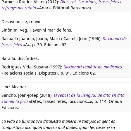
Pàmies i Riudor, Víctor (2012):
Dites.cat. Locucions, frases fetes i
refranys del català
«Anar». Editorial Barcanova.
Desavenir-se, renyir.
Sinònim: Veg. Haver-hi mar de fons.
Raspall i Juanola, Joana; Martí i Castell, Joan (1996):
Diccionari de
frases fetes
«A», p. 30. Edicions 62.
Baralla: discòrdies.
Rodriguez-Vida, Susana (1997):
Diccionari temàtic de modismes
«Relacions socials. Disputes», p. 91. Edicions 62.
Lloc: Alcanar.
Sancho, Joan-Josep (2018):
El rebost de la llengua. De dita en dita
s'ompli la pica
«Dites, frases fetes, locucions…», p. 114. Onada
Edicions.
La vida no funcionava d'aquesta manera ni tampoc la gent es
comportava així quan anaven mal dades, quan les coses eren