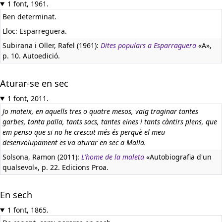
1 font, 1961.
Ben determinat.
Lloc: Esparreguera.
Subirana i Oller, Rafel (1961):
Dites populars a Esparraguera
«A»,
p. 10. Autoedició.
Aturar-se en sec
1 font, 2011.
Jo mateix, en aquells tres o quatre mesos, vaig traginar tantes
garbes, tanta palla, tants sacs, tantes eines i tants càntirs plens, que
em penso que si no he crescut més és perquè el meu
desenvolupament es va aturar en sec a Malla.
Solsona, Ramon (2011):
L'home de la maleta
«Autobiografia d'un
qualsevol», p. 22. Edicions Proa.
En sech
1 font, 1865.