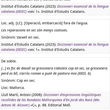
Institut d'Estudis Catalans (2023):
Diccionari essencial de la llengua
catalana (DEIEC)
«sec 1». Institut d'Estudis Catalans.
Loc. adj. [LC]. [Operació, embarcació] fora de l'aigua.
Les reparacions en sec són menys costoses.
Sinònim: Vaixell en sec.
Institut d'Estudis Catalans (2023):
Diccionari essencial de la llengua
catalana (DEIEC)
«sec 1». Institut d'Estudis Catalans.
De sobte.
[…] es foc de davall sa greixonera s'aboleix cop en sec, sa greixonera
perd es bll, s'arròs roman a punt de pastora mia (XXIII, 6).
Sinònim: Cop en sec.
Lloc: Mallorca.
Llull Martí, Antoni (2008):
Diccionari d'expressions lingüístiques
recollides de les Rondaies Mallorquines d'En Jordi des Racó (Mn.
Antoni M. Alcover)
«C», p. 88. Editorial Moll.