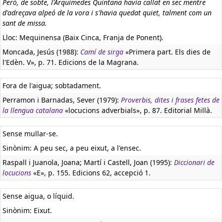
Però, de sobte, l'Arquimedes Quintana havia callat en sec mentre
d'adreçava alpeó de la vora i s'havia quedat quiet, talment com un
sant de missa.
Lloc: Mequinensa (Baix Cinca, Franja de Ponent).
Moncada, Jesús (1988):
Camí de sirga
«Primera part. Els dies de
l'Edèn. V», p. 71. Edicions de la Magrana.
Fora de l'aigua; sobtadament.
Perramon i Barnadas, Sever (1979):
Proverbis, dites i frases fetes de
la llengua catalana
«locucions adverbials», p. 87. Editorial Millà.
Sense mullar-se.
Sinònim: A peu sec, a peu eixut, a l'ensec.
Raspall i Juanola, Joana; Martí i Castell, Joan (1995):
Diccionari de
locucions
«E», p. 155. Edicions 62, accepció 1.
Sense aigua, o líquid.
Sinònim: Eixut.