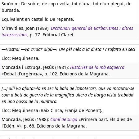
Sinònim: De sobte, de cop i volta, tot d'una, tot d'un plegat, de
bursada.
Equivalent en castellà:
De repente.
Miravitlles, Joan (1989):
Diccionari general de Barbarismes i altres
incorreccions
, p. 77. Editorial Claret.
—Hòstia! —va cridar algú—. UN pèl més a la dreta i m'afaita en sec!
Lloc: Mequinensa.
Moncada i Estruga, Jesús (1981):
Històries de la mà esquerra
«Debat d'urgència», p. 102. Edicions de la Magrana.
[…] allí va afaitar-lo en sec la bala de l'apotecari, que va incautar-se
com a botí de guerra de la magnífica ullera de llarga vista trobada
en una bossa de la muntura.
Lloc: Mequinensa (Baix Cinca, Franja de Ponent).
Moncada, Jesús (1988):
Camí de sirga
«Primera part. Els dies de
l'Edèn. V», p. 68. Edicions de la Magrana.