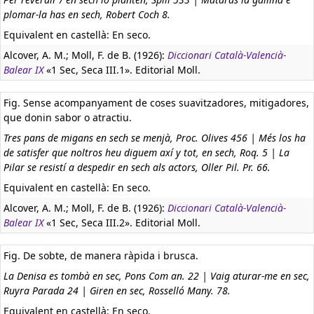
plomar-la has en sech, Robert Coch 8.
Equivalent en castellà:
En seco.
Alcover, A. M.; Moll, F. de B. (1926):
Diccionari Català-Valencià-
Balear IX
«1 Sec, Seca III.1». Editorial Moll.
Fig. Sense acompanyament de coses suavitzadores, mitigadores,
que donin sabor o atractiu.
Tres pans de migans en sech se menjà, Proc. Olives 456 | Més los ha
de satisfer que noltros heu diguem axí y tot, en sech, Roq. 5 | La
Pilar se resistí a despedir en sech als actors, Oller Pil. Pr. 66.
Equivalent en castellà:
En seco.
Alcover, A. M.; Moll, F. de B. (1926):
Diccionari Català-Valencià-
Balear IX
«1 Sec, Seca III.2». Editorial Moll.
Fig. De sobte, de manera ràpida i brusca.
La Denisa es tombà en sec, Pons Com an. 22 | Vaig aturar-me en sec,
Ruyra Parada 24 | Giren en sec, Rosselló Many. 78.
Equivalent en castellà:
En seco.