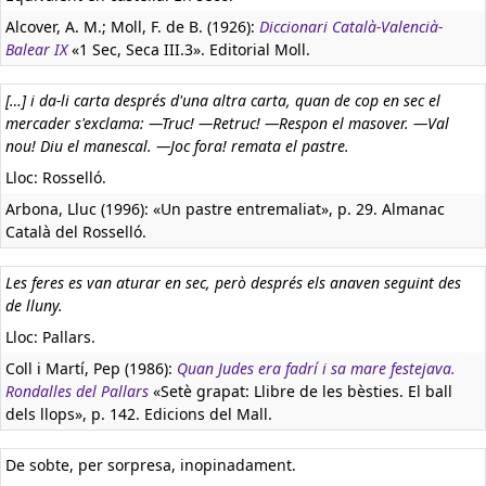
Alcover, A. M.; Moll, F. de B. (1926):
Diccionari Català-Valencià-
Balear IX
«1 Sec, Seca III.3». Editorial Moll.
[…] i da-li carta després d'una altra carta, quan de cop en sec el
mercader s'exclama: —Truc! —Retruc! —Respon el masover. —Val
nou! Diu el manescal. —Joc fora! remata el pastre.
Lloc: Rosselló.
Arbona, Lluc (1996): «Un pastre entremaliat», p. 29. Almanac
Català del Rosselló.
Les feres es van aturar en sec, però després els anaven seguint des
de lluny.
Lloc: Pallars.
Coll i Martí, Pep (1986):
Quan Judes era fadrí i sa mare festejava.
Rondalles del Pallars
«Setè grapat: Llibre de les bèsties. El ball
dels llops», p. 142. Edicions del Mall.
De sobte, per sorpresa, inopinadament.