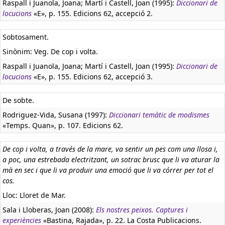
Raspall i Juanola, Joana; Martí i Castell, Joan (1995):
Diccionari de
locucions
«E», p. 155. Edicions 62, accepció 2.
Sobtosament.
Sinònim: Veg. De cop i volta.
Raspall i Juanola, Joana; Martí i Castell, Joan (1995):
Diccionari de
locucions
«E», p. 155. Edicions 62, accepció 3.
De sobte.
Rodriguez-Vida, Susana (1997):
Diccionari temàtic de modismes
«Temps. Quan», p. 107. Edicions 62.
De cop i volta, a través de la mare, va sentir un pes com una llosa i,
a poc, una estrebada electritzant, un sotrac brusc que li va aturar la
mà en sec i que li va produir una emoció que li va córrer per tot el
cos.
Lloc: Lloret de Mar.
Sala i Lloberas, Joan (2008):
Els nostres peixos. Captures i
experiències
«Bastina, Rajada», p. 22. La Costa Publicacions.