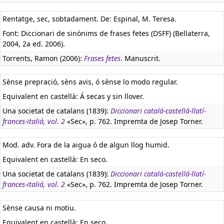
Rentatge, sec, sobtadament. De: Espinal, M. Teresa.
Font: Diccionari de sinònims de frases fetes (DSFF) (Bellaterra,
2004, 2a ed. 2006).
Torrents, Ramon (2006):
Frases fetes
. Manuscrit.
Sènse prepració, sèns avis, ó sènse lo modo regular.
Equivalent en castellà:
Á secas y sin llover.
Una societat de catalans (1839):
Diccionari catalá-castellá-llatí-
frances-italiá, vol. 2
«Sec», p. 762. Impremta de Josep Torner.
Mod. adv. Fora de la aigua ó de algun llog humid.
Equivalent en castellà:
En seco.
Una societat de catalans (1839):
Diccionari catalá-castellá-llatí-
frances-italiá, vol. 2
«Sec», p. 762. Impremta de Josep Torner.
Sènse causa ni motiu.
Equivalent en castellà:
En seco.