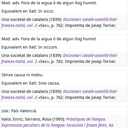
Mod. adv. Fora de la aigua ó de algun llog humid.
Equivalent en llatí:
In sicco.
Una societat de catalans (1839):
Diccionari catalá-castellá-llatí-
frances-italiá, vol. 2
«Sec», p. 762. Impremta de Josep Torner.
Mod. adv. Fora de la aigua ó de algun llog humid.
Equivalent en llatí:
In siccum.
Una societat de catalans (1839):
Diccionari catalá-castellá-llatí-
frances-italiá, vol. 2
«Sec», p. 762. Impremta de Josep Torner.
Sènse causa ni motiu.
Equivalent en llatí:
Sine causa.
Una societat de catalans (1839):
Diccionari catalá-castellá-llatí-
frances-italiá, vol. 2
«Sec», p. 762. Impremta de Josep Torner.
Lloc: País Valencià.
Valor, Enric; Serrano, Rosa (1993):
Pràctiques de llengua.
Expressions peculiars de la llengua: locucions i frases fetes, 6a