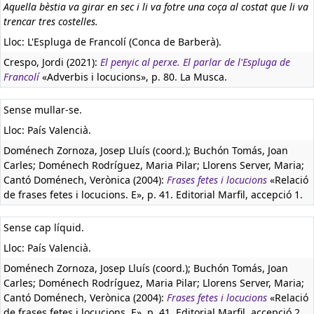
Aquella bèstia va girar en sec i li va fotre una coça al costat que li va
trencar tres costelles.
Lloc: L'Espluga de Francolí (Conca de Barberà).
Crespo, Jordi (2021):
El penyic al perxe. El parlar de l'Espluga de
Francolí
«Adverbis i locucions», p. 80. La Musca.
Sense mullar-se.
Lloc: País Valencià.
Doménech Zornoza, Josep Lluís (coord.); Buchón Tomás, Joan
Carles; Doménech Rodríguez, Maria Pilar; Llorens Server, Maria;
Cantó Doménech, Verònica (2004):
Frases fetes i locucions
«Relació
de frases fetes i locucions. E», p. 41. Editorial Marfil, accepció 1.
Sense cap líquid.
Lloc: País Valencià.
Doménech Zornoza, Josep Lluís (coord.); Buchón Tomás, Joan
Carles; Doménech Rodríguez, Maria Pilar; Llorens Server, Maria;
Cantó Doménech, Verònica (2004):
Frases fetes i locucions
«Relació
de frases fetes i locucions. E», p. 41. Editorial Marfil, accepció 2.