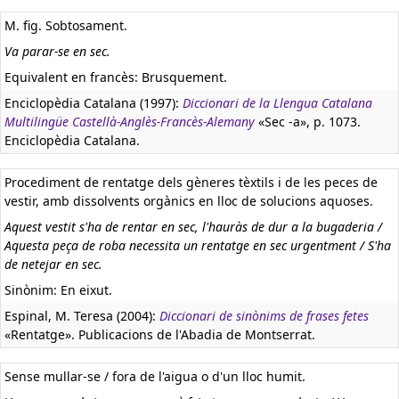
M. fig. Sobtosament.
Va parar-se en sec.
Equivalent en francès:
Brusquement.
Enciclopèdia Catalana (1997):
Diccionari de la Llengua Catalana
Multilingüe Castellà-Anglès-Francès-Alemany
«Sec -a», p. 1073.
Enciclopèdia Catalana.
Procediment de rentatge dels gèneres tèxtils i de les peces de
vestir, amb dissolvents orgànics en lloc de solucions aquoses.
Aquest vestit s'ha de rentar en sec, l'hauràs de dur a la bugaderia /
Aquesta peça de roba necessita un rentatge en sec urgentment / S'ha
de netejar en sec.
Sinònim: En eixut.
Espinal, M. Teresa (2004):
Diccionari de sinònims de frases fetes
«Rentatge». Publicacions de l'Abadia de Montserrat.
Sense mullar-se / fora de l'aigua o d'un lloc humit.