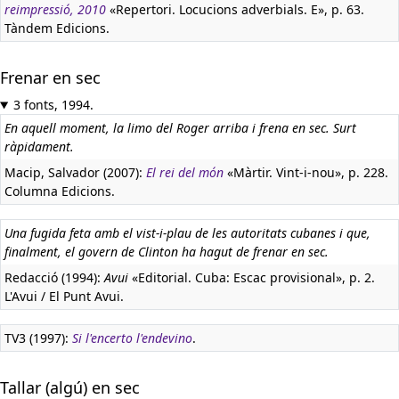
reimpressió, 2010
«Repertori. Locucions adverbials. E», p. 63.
Tàndem Edicions.
Frenar en sec
3 fonts, 1994.
En aquell moment, la limo del Roger arriba i frena en sec. Surt
ràpidament.
Macip, Salvador (2007):
El rei del món
«Màrtir. Vint-i-nou», p. 228.
Columna Edicions.
Una fugida feta amb el vist-i-plau de les autoritats cubanes i que,
finalment, el govern de Clinton ha hagut de frenar en sec.
Redacció (1994):
Avui
«Editorial. Cuba: Escac provisional», p. 2.
L'Avui / El Punt Avui.
TV3 (1997):
Si l'encerto l'endevino
.
Tallar (algú) en sec