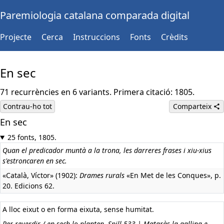
Paremiologia catalana comparada digital
Projecte
Cerca
Instruccions
Fonts
Crèdits
En sec
71 recurrències en 6 variants. Primera citació: 1805.
Contrau-ho tot
Comparteix
En sec
25 fonts, 1805.
Quan el predicador muntà a la trona, les darreres frases i xiu-xius
s'estroncaren en sec.
«Català, Víctor» (1902):
Drames rurals
«En Met de les Conques», p.
20. Edicions 62.
A lloc eixut o en forma eixuta, sense humitat.
Per reverdir / en sech lo planten, Spill 533 | Mataràs la gallina e