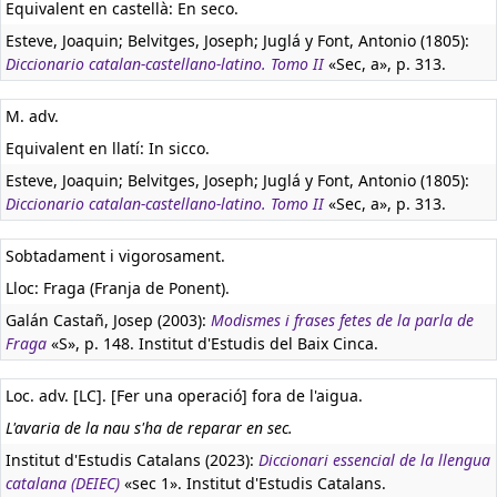
Equivalent en castellà:
En seco.
Esteve, Joaquin; Belvitges, Joseph; Juglá y Font, Antonio (1805):
Diccionario catalan-castellano-latino. Tomo II
«Sec, a», p. 313.
M. adv.
Equivalent en llatí:
In sicco.
Esteve, Joaquin; Belvitges, Joseph; Juglá y Font, Antonio (1805):
Diccionario catalan-castellano-latino. Tomo II
«Sec, a», p. 313.
Sobtadament i vigorosament.
Lloc: Fraga (Franja de Ponent).
Galán Castañ, Josep (2003):
Modismes i frases fetes de la parla de
Fraga
«S», p. 148. Institut d'Estudis del Baix Cinca.
Loc. adv. [LC]. [Fer una operació] fora de l'aigua.
L'avaria de la nau s'ha de reparar en sec.
Institut d'Estudis Catalans (2023):
Diccionari essencial de la llengua
catalana (DEIEC)
«sec 1». Institut d'Estudis Catalans.