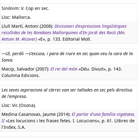
Sinònim: V. Cop en sec.
Lloc: Mallorca.
Llull Martí, Antoni (2008):
Diccionari d'expressions lingüístiques
recollides de les Rondaies Mallorquines d'En Jordi des Racó (Mn.
Antoni M. Alcover)
«E», p. 133. Editorial Moll.
—UI, perdó —s'excusa, i para de riure en sec quan veu la cara de la
Sonia.
Macip, Salvador (2007):
El rei del món
«Déu. Divuit», p. 143.
Columna Edicions.
Les seves aspiracions al càrrec van ser tallades en sec pels directius
de l'empresa.
Lloc: Vic (Osona).
Medina Casanovas, Jaume (2014):
El parlar d'una família vigatana,
II
«Les locucions i les frases fetes. I. Locucions», p. 61. Llibres de
l'Index, S.A.