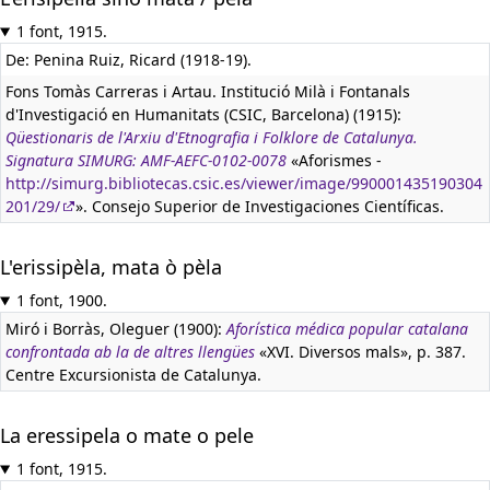
1 font, 1915.
De: Penina Ruiz, Ricard (1918-19).
Fons Tomàs Carreras i Artau. Institució Milà i Fontanals
d'Investigació en Humanitats (CSIC, Barcelona) (1915):
Qüestionaris de l'Arxiu d'Etnografia i Folklore de Catalunya.
Signatura SIMURG: AMF-AEFC-0102-0078
«Aforismes -
http://simurg.bibliotecas.csic.es/viewer/image/990001435190304
201/29/
». Consejo Superior de Investigaciones Científicas.
L'erissipèla, mata ò pèla
1 font, 1900.
Miró i Borràs, Oleguer (1900):
Aforística médica popular catalana
confrontada ab la de altres llengües
«XVI. Diversos mals», p. 387.
Centre Excursionista de Catalunya.
La eressipela o mate o pele
1 font, 1915.