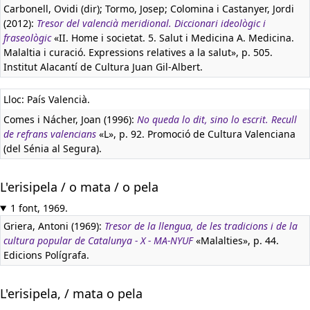
Carbonell, Ovidi (dir); Tormo, Josep; Colomina i Castanyer, Jordi
(2012):
Tresor del valencià meridional. Diccionari ideològic i
fraseològic
«II. Home i societat. 5. Salut i Medicina A. Medicina.
Malaltia i curació. Expressions relatives a la salut», p. 505.
Institut Alacantí de Cultura Juan Gil-Albert.
Lloc: País Valencià.
Comes i Nácher, Joan (1996):
No queda lo dit, sino lo escrit. Recull
de refrans valencians
«L», p. 92. Promoció de Cultura Valenciana
(del Sénia al Segura).
L'erisipela / o mata / o pela
1 font, 1969.
Griera, Antoni (1969):
Tresor de la llengua, de les tradicions i de la
cultura popular de Catalunya - X - MA-NYUF
«Malalties», p. 44.
Edicions Polígrafa.
L'erisipela, / mata o pela