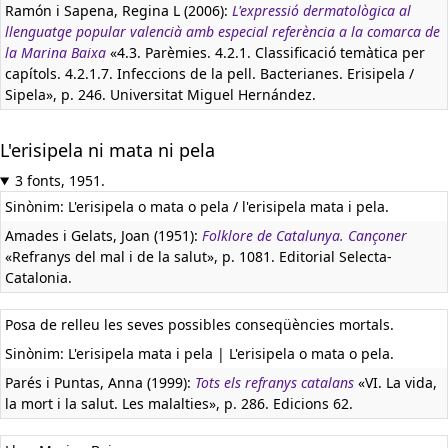
Ramón i Sapena, Regina L (2006):
L'expressió dermatològica al
llenguatge popular valencià amb especial referència a la comarca de
la Marina Baixa
«4.3. Parèmies. 4.2.1. Classificació temàtica per
capítols. 4.2.1.7. Infeccions de la pell. Bacterianes. Erisipela /
Sipela», p. 246. Universitat Miguel Hernández.
L'erisipela ni mata ni pela
3 fonts, 1951.
Sinònim: L'erisipela o mata o pela / l'erisipela mata i pela.
Amades i Gelats, Joan (1951):
Folklore de Catalunya. Cançoner
«Refranys del mal i de la salut», p. 1081. Editorial Selecta-
Catalonia.
Posa de relleu les seves possibles conseqüències mortals.
Sinònim: L'erisipela mata i pela | L'erisipela o mata o pela.
Parés i Puntas, Anna (1999):
Tots els refranys catalans
«VI. La vida,
la mort i la salut. Les malalties», p. 286. Edicions 62.