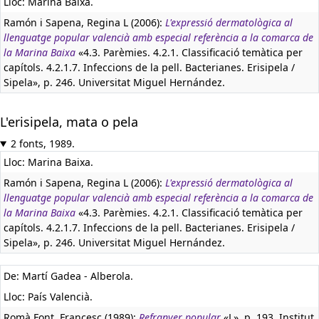
Lloc: Marina Baixa.
Ramón i Sapena, Regina L (2006):
L'expressió dermatològica al
llenguatge popular valencià amb especial referència a la comarca de
la Marina Baixa
«4.3. Parèmies. 4.2.1. Classificació temàtica per
capítols. 4.2.1.7. Infeccions de la pell. Bacterianes. Erisipela /
Sipela», p. 246. Universitat Miguel Hernández.
L'erisipela, mata o pela
2 fonts, 1989.
Lloc: Marina Baixa.
Ramón i Sapena, Regina L (2006):
L'expressió dermatològica al
llenguatge popular valencià amb especial referència a la comarca de
la Marina Baixa
«4.3. Parèmies. 4.2.1. Classificació temàtica per
capítols. 4.2.1.7. Infeccions de la pell. Bacterianes. Erisipela /
Sipela», p. 246. Universitat Miguel Hernández.
De: Martí Gadea - Alberola.
Lloc: País Valencià.
Romà Font, Francesc (1989):
Refranyer popular
«L», p. 193. Institut