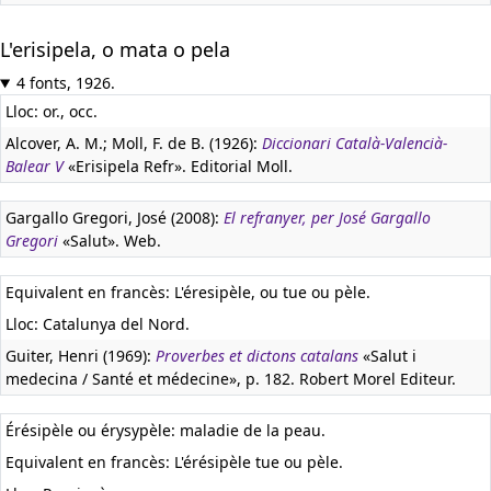
L'erisipela, o mata o pela
4 fonts, 1926.
Lloc: or., occ.
Alcover, A. M.; Moll, F. de B. (1926):
Diccionari Català-Valencià-
Balear V
«Erisipela Refr». Editorial Moll.
Gargallo Gregori, José (2008):
El refranyer, per José Gargallo
Gregori
«Salut». Web.
Equivalent en francès:
L'éresipèle, ou tue ou pèle.
Lloc: Catalunya del Nord.
Guiter, Henri (1969):
Proverbes et dictons catalans
«Salut i
medecina / Santé et médecine», p. 182. Robert Morel Editeur.
Érésipèle ou érysypèle: maladie de la peau.
Equivalent en francès:
L'érésipèle tue ou pèle.