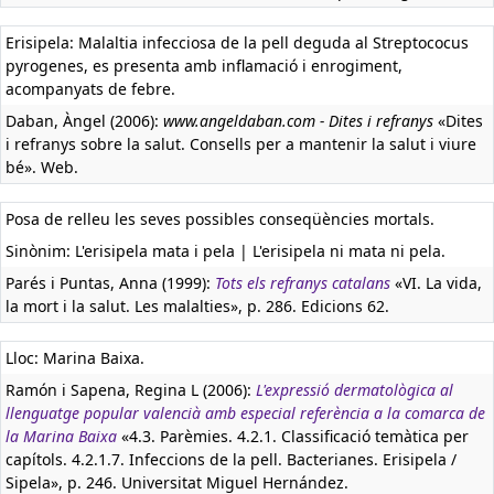
Erisipela: Malaltia infecciosa de la pell deguda al Streptococus
pyrogenes, es presenta amb inflamació i enrogiment,
acompanyats de febre.
Daban, Àngel (2006):
www.angeldaban.com - Dites i refranys
«Dites
i refranys sobre la salut. Consells per a mantenir la salut i viure
bé». Web.
Posa de relleu les seves possibles conseqüències mortals.
Sinònim: L'erisipela mata i pela | L'erisipela ni mata ni pela.
Parés i Puntas, Anna (1999):
Tots els refranys catalans
«VI. La vida,
la mort i la salut. Les malalties», p. 286. Edicions 62.
Lloc: Marina Baixa.
Ramón i Sapena, Regina L (2006):
L'expressió dermatològica al
llenguatge popular valencià amb especial referència a la comarca de
la Marina Baixa
«4.3. Parèmies. 4.2.1. Classificació temàtica per
capítols. 4.2.1.7. Infeccions de la pell. Bacterianes. Erisipela /
Sipela», p. 246. Universitat Miguel Hernández.