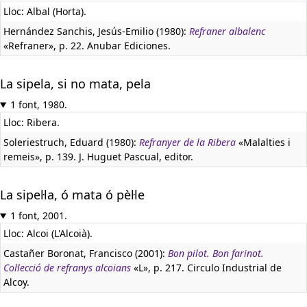
Lloc: Albal (Horta).
Hernández Sanchis, Jesús-Emilio (1980):
Refraner albalenc
«Refraner», p. 22. Anubar Ediciones.
La sipela, si no mata, pela
1 font, 1980.
Lloc: Ribera.
Soleriestruch, Eduard (1980):
Refranyer de la Ribera
«Malalties i
remeis», p. 139. J. Huguet Pascual, editor.
La sipel·la, ó mata ó pèl·le
1 font, 2001.
Lloc: Alcoi (L'Alcoià).
Castañer Boronat, Francisco (2001):
Bon pilot. Bon farinot.
Col·lecció de refranys alcoians
«L», p. 217. Circulo Industrial de
Alcoy.