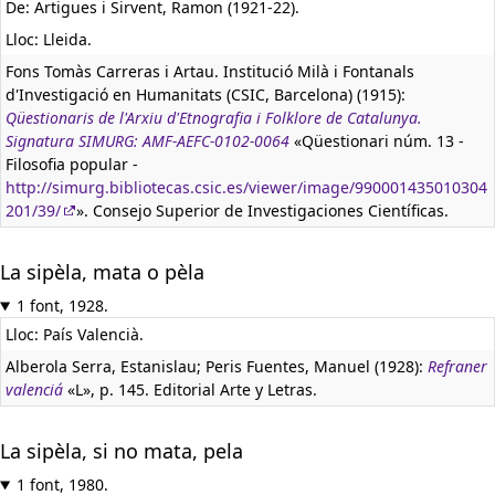
De: Artigues i Sirvent, Ramon (1921-22).
Lloc: Lleida.
Fons Tomàs Carreras i Artau. Institució Milà i Fontanals
d'Investigació en Humanitats (CSIC, Barcelona) (1915):
Qüestionaris de l'Arxiu d'Etnografia i Folklore de Catalunya.
Signatura SIMURG: AMF-AEFC-0102-0064
«Qüestionari núm. 13 -
Filosofia popular -
http://simurg.bibliotecas.csic.es/viewer/image/990001435010304
201/39/
». Consejo Superior de Investigaciones Científicas.
La sipèla, mata o pèla
1 font, 1928.
Lloc: País Valencià.
Alberola Serra, Estanislau; Peris Fuentes, Manuel (1928):
Refraner
valenciá
«L», p. 145. Editorial Arte y Letras.
La sipèla, si no mata, pela
1 font, 1980.