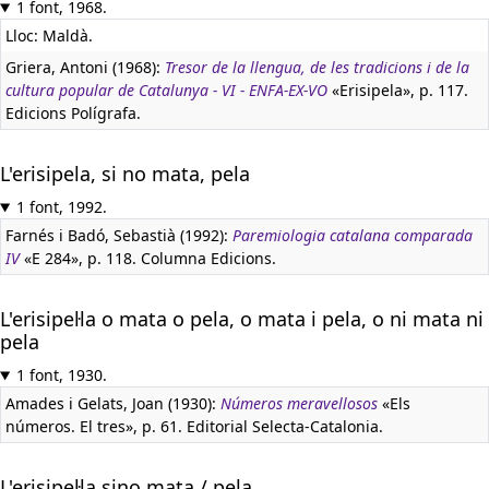
1 font, 1968.
Lloc: Maldà.
Griera, Antoni (1968):
Tresor de la llengua, de les tradicions i de la
cultura popular de Catalunya - VI - ENFA-EX-VO
«Erisipela», p. 117.
Edicions Polígrafa.
L'erisipela, si no mata, pela
1 font, 1992.
Farnés i Badó, Sebastià (1992):
Paremiologia catalana comparada
IV
«E 284», p. 118. Columna Edicions.
L'erisipel·la o mata o pela, o mata i pela, o ni mata ni
pela
1 font, 1930.
Amades i Gelats, Joan (1930):
Números meravellosos
«Els
números. El tres», p. 61. Editorial Selecta-Catalonia.
L'erisipel·la sino mata / pela