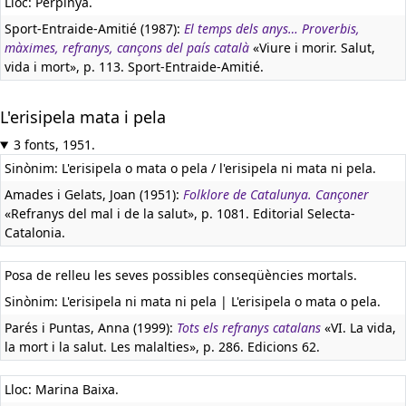
Lloc: Perpinyà.
Sport-Entraide-Amitié (1987):
El temps dels anys… Proverbis,
màximes, refranys, cançons del país català
«Viure i morir. Salut,
vida i mort», p. 113. Sport-Entraide-Amitié.
L'erisipela mata i pela
3 fonts, 1951.
Sinònim: L'erisipela o mata o pela / l'erisipela ni mata ni pela.
Amades i Gelats, Joan (1951):
Folklore de Catalunya. Cançoner
«Refranys del mal i de la salut», p. 1081. Editorial Selecta-
Catalonia.
Posa de relleu les seves possibles conseqüències mortals.
Sinònim: L'erisipela ni mata ni pela | L'erisipela o mata o pela.
Parés i Puntas, Anna (1999):
Tots els refranys catalans
«VI. La vida,
la mort i la salut. Les malalties», p. 286. Edicions 62.
Lloc: Marina Baixa.