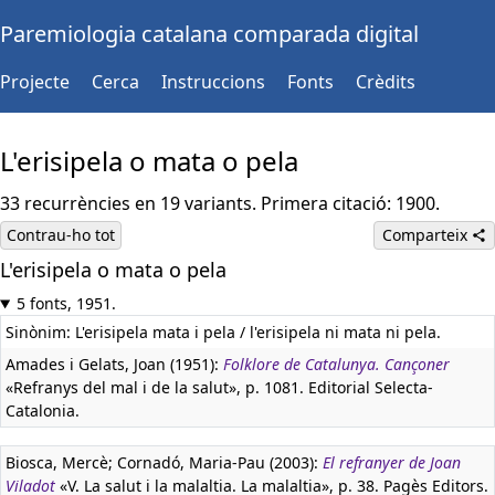
Paremiologia catalana comparada digital
Projecte
Cerca
Instruccions
Fonts
Crèdits
L'erisipela o mata o pela
33 recurrències en 19 variants. Primera citació: 1900.
Contrau-ho tot
Comparteix
L'erisipela o mata o pela
5 fonts, 1951.
Sinònim: L'erisipela mata i pela / l'erisipela ni mata ni pela.
Amades i Gelats, Joan (1951):
Folklore de Catalunya. Cançoner
«Refranys del mal i de la salut», p. 1081. Editorial Selecta-
Catalonia.
Biosca, Mercè; Cornadó, Maria-Pau (2003):
El refranyer de Joan
Viladot
«V. La salut i la malaltia. La malaltia», p. 38. Pagès Editors.