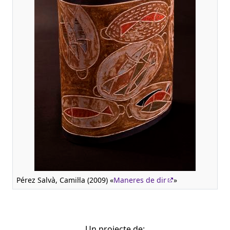
Pérez Salvà, Camil·la (2009) «
Maneres de dir
»
Un projecte de: