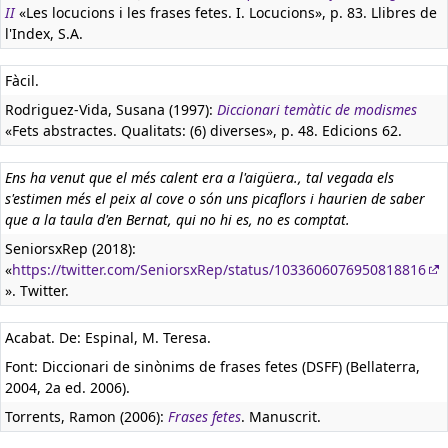
II
«Les locucions i les frases fetes. I. Locucions», p. 83. Llibres de
l'Index, S.A.
Fàcil.
Rodriguez-Vida, Susana (1997):
Diccionari temàtic de modismes
«Fets abstractes. Qualitats: (6) diverses», p. 48. Edicions 62.
Ens ha venut que el més calent era a l'aigüera., tal vegada els
s'estimen més el peix al cove o són uns picaflors i haurien de saber
que a la taula d'en Bernat, qui no hi es, no es comptat.
SeniorsxRep (2018):
«
https://twitter.com/SeniorsxRep/status/1033606076950818816
». Twitter.
Acabat. De: Espinal, M. Teresa.
Font: Diccionari de sinònims de frases fetes (DSFF) (Bellaterra,
2004, 2a ed. 2006).
Torrents, Ramon (2006):
Frases fetes
. Manuscrit.