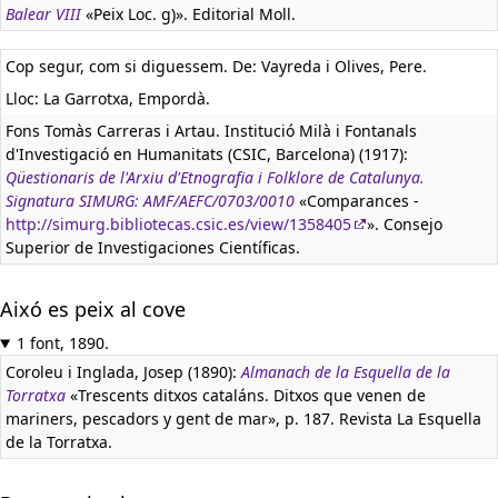
Balear VIII
«Peix Loc. g)». Editorial Moll.
Cop segur, com si diguessem. De: Vayreda i Olives, Pere.
Lloc: La Garrotxa, Empordà.
Fons Tomàs Carreras i Artau. Institució Milà i Fontanals
d'Investigació en Humanitats (CSIC, Barcelona) (1917):
Qüestionaris de l'Arxiu d'Etnografia i Folklore de Catalunya.
Signatura SIMURG: AMF/AEFC/0703/0010
«Comparances -
http://simurg.bibliotecas.csic.es/view/1358405
». Consejo
Superior de Investigaciones Científicas.
Aixó es peix al cove
1 font, 1890.
Coroleu i Inglada, Josep (1890):
Almanach de la Esquella de la
Torratxa
«Trescents ditxos cataláns. Ditxos que venen de
mariners, pescadors y gent de mar», p. 187. Revista La Esquella
de la Torratxa.