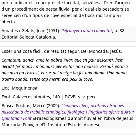
per a indicar els conceptes de facilitat, senzillesa. Pren l'origen
d'un procediment de pesca fluvial per al qual els pescadors se
serveixen d'un tipus de cove especial de boca molt ampla i
oberta.
Amades i Gelats, Joan (1951):
Refranyer català comentat
, p. 88.
Editorial Selecta-Catalonia.
Ésser una cosa fàcil, de resultat segur. De: Moncada, Jesús.
Comptant, doncs, amb la pobra Pilar, que en pau descansi, hem
decidit fer mans i mànigues per evitar una malesa. Perquè encara
que això no l'excusi, el ruc del metge ha fet una diana. Una diana,
d'altra banda, sense cap mèrit: era peix al cove.
Lloc: Mequinensa.
Font: Calaveres atònites, 140 | DCVB, s. v. peix.
Biosca Postius, Mercè (2009):
Llengües i fets, actituds i franges:
miscel·lània de treballs etnològics, filològics i lingüístics oferts a Artur
Quintana i Font
«Fraseologismes d'àmbit fluvial en l'obra de Jesús
Moncada. Peix», p. 47. Institut d'Estudis Aranesi.