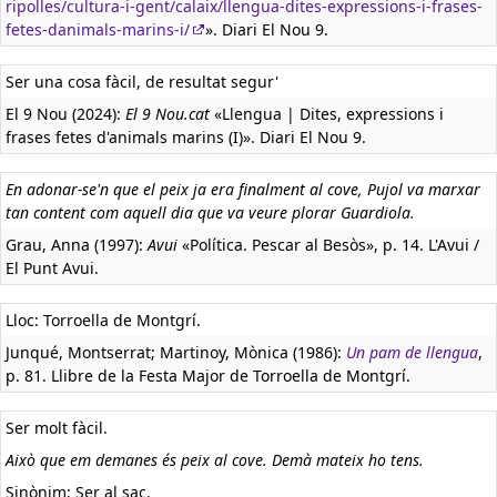
ripolles/cultura-i-gent/calaix/llengua-dites-expressions-i-frases-
fetes-danimals-marins-i/
». Diari El Nou 9.
Ser una cosa fàcil, de resultat segur'
El 9 Nou (2024):
El 9 Nou.cat
«Llengua | Dites, expressions i
frases fetes d'animals marins (I)». Diari El Nou 9.
En adonar-se'n que el peix ja era finalment al cove, Pujol va marxar
tan content com aquell dia que va veure plorar Guardiola.
Grau, Anna (1997):
Avui
«Política. Pescar al Besòs», p. 14. L'Avui /
El Punt Avui.
Lloc: Torroella de Montgrí.
Junqué, Montserrat; Martinoy, Mònica (1986):
Un pam de llengua
,
p. 81. Llibre de la Festa Major de Torroella de Montgrí.
Ser molt fàcil.
Això que em demanes és peix al cove. Demà mateix ho tens.
Sinònim: Ser al sac.