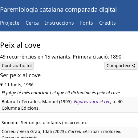
Paremiologia catalana comparada digital
Projecte
Cerca
Instruccions
Fonts
Crèdits
Peix al cove
49 recurrències en 15 variants. Primera citació: 1890.
Contrau-ho tot
Comparteix
Ser peix al cove
Castellà:
Ser pan comido
11 fonts, 1986.
El jutge té més autoritat i el que ell dictamina és peix al cove.
Bofarull i Terrades, Manuel (1995):
Figures vora el rec
, p. 40.
Columna Edicions.
Sinònim: Ser un joc d'infants (incorrecte).
Correu / Vera Grau, Idali (2023):
Correu
«Arribar i moldre».
Correu electrònic.