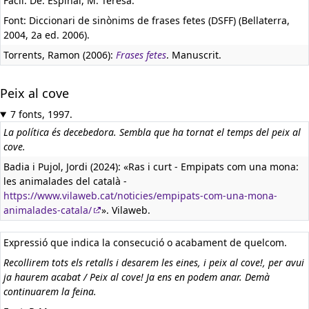
Fàcil. De: Espinal, M. Teresa.
Font: Diccionari de sinònims de frases fetes (DSFF) (Bellaterra,
2004, 2a ed. 2006).
Torrents, Ramon (2006):
Frases fetes
. Manuscrit.
Peix al cove
7 fonts, 1997.
La política és decebedora. Sembla que ha tornat el temps del peix al
cove.
Badia i Pujol, Jordi (2024): «Ras i curt - Empipats com una mona:
les animalades del català -
https://www.vilaweb.cat/noticies/empipats-com-una-mona-
animalades-catala/
». Vilaweb.
Expressió que indica la consecució o acabament de quelcom.
Recollirem tots els retalls i desarem les eines, i peix al cove!, per avui
ja haurem acabat / Peix al cove! Ja ens en podem anar. Demà
continuarem la feina.