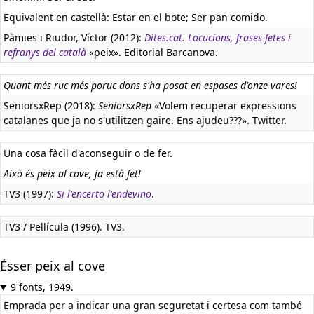
Equivalent en castellà:
Estar en el bote; Ser pan comido.
Pàmies i Riudor, Víctor (2012):
Dites.cat. Locucions, frases fetes i
refranys del català
«peix». Editorial Barcanova.
Quant més ruc més poruc dons s'ha posat en espases d'onze vares!
SeniorsxRep (2018):
SeniorsxRep
«Volem recuperar expressions
catalanes que ja no s'utilitzen gaire. Ens ajudeu???». Twitter.
Una cosa fàcil d'aconseguir o de fer.
Això és peix al cove, ja està fet!
TV3 (1997):
Si l'encerto l'endevino
.
TV3 / Pel·lícula (1996). TV3.
Ésser peix al cove
9 fonts, 1949.
Emprada per a indicar una gran seguretat i certesa com també