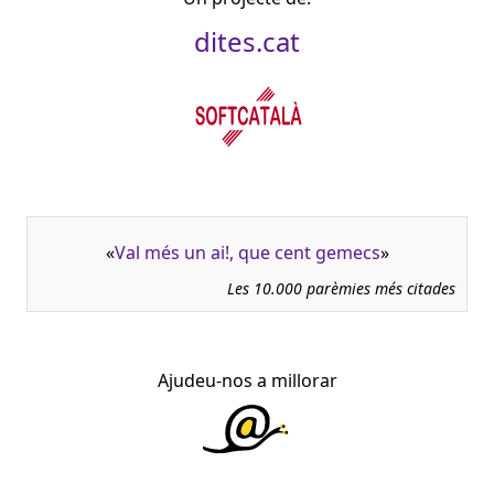
dites.cat
«
Val més un ai!, que cent gemecs
»
Les 10.000 parèmies més citades
Ajudeu-nos a millorar