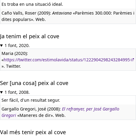
Es troba en una situació ideal.
Caño Valls, Roser (2009):
Antaviana
«Parèmies 300.000: Parèmies i
dites populars». Web.
Ja tenim el peix al cove
1 font, 2020.
Maria (2020):
«
https://twitter.com/estimolavida/status/1222904298243284995
». Twitter.
Ser [una cosa] peix al cove
1 font, 2008.
Ser fàcil, d'un resultat segur.
Gargallo Gregori, José (2008):
El refranyer, per José Gargallo
Gregori
«Maneres de dir». Web.
Val més tenir peix al cove