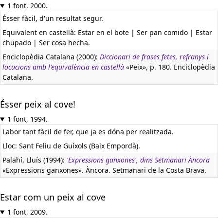
1 font, 2000.
Ésser fàcil, d'un resultat segur.
Equivalent en castellà:
Estar en el bote | Ser pan comido | Estar
chupado | Ser cosa hecha.
Enciclopèdia Catalana (2000):
Diccionari de frases fetes, refranys i
locucions amb l'equivalència en castellà
«Peix», p. 180. Enciclopèdia
Catalana.
Ésser peix al cove!
1 font, 1994.
Labor tant fàcil de fer, que ja es dóna per realitzada.
Lloc: Sant Feliu de Guíxols (Baix Empordà).
Palahí, Lluís (1994):
'Expressions ganxones', dins Setmanari Àncora
«Expressions ganxones». Àncora. Setmanari de la Costa Brava.
Estar com un peix al cove
1 font, 2009.