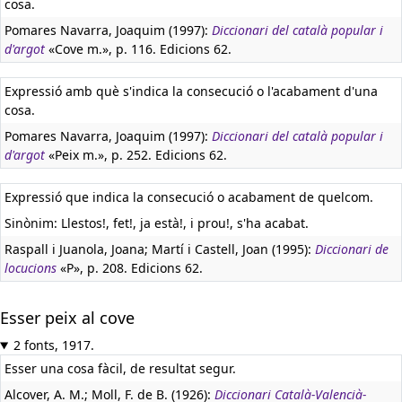
cosa.
Pomares Navarra, Joaquim (1997):
Diccionari del català popular i
d'argot
«Cove m.», p. 116. Edicions 62.
Expressió amb què s'indica la consecució o l'acabament d'una
cosa.
Pomares Navarra, Joaquim (1997):
Diccionari del català popular i
d'argot
«Peix m.», p. 252. Edicions 62.
Expressió que indica la consecució o acabament de quelcom.
Sinònim: Llestos!, fet!, ja està!, i prou!, s'ha acabat.
Raspall i Juanola, Joana; Martí i Castell, Joan (1995):
Diccionari de
locucions
«P», p. 208. Edicions 62.
Esser peix al cove
2 fonts, 1917.
Esser una cosa fàcil, de resultat segur.
Alcover, A. M.; Moll, F. de B. (1926):
Diccionari Català-Valencià-