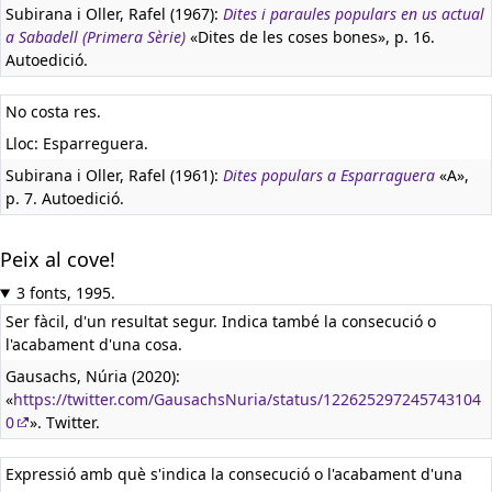
Subirana i Oller, Rafel (1967):
Dites i paraules populars en us actual
a Sabadell (Primera Sèrie)
«Dites de les coses bones», p. 16.
Autoedició.
No costa res.
Lloc: Esparreguera.
Subirana i Oller, Rafel (1961):
Dites populars a Esparraguera
«A»,
p. 7. Autoedició.
Peix al cove!
3 fonts, 1995.
Ser fàcil, d'un resultat segur. Indica també la consecució o
l'acabament d'una cosa.
Gausachs, Núria (2020):
«
https://twitter.com/GausachsNuria/status/122625297245743104
0
». Twitter.
Expressió amb què s'indica la consecució o l'acabament d'una