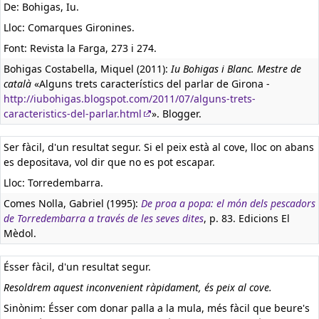
De: Bohigas, Iu.
Lloc: Comarques Gironines.
Font: Revista la Farga, 273 i 274.
Bohigas Costabella, Miquel (2011):
Iu Bohigas i Blanc. Mestre de
català
«Alguns trets característics del parlar de Girona -
http://iubohigas.blogspot.com/2011/07/alguns-trets-
caracteristics-del-parlar.html
». Blogger.
Ser fàcil, d'un resultat segur. Si el peix està al cove, lloc on abans
es depositava, vol dir que no es pot escapar.
Lloc: Torredembarra.
Comes Nolla, Gabriel (1995):
De proa a popa: el món dels pescadors
de Torredembarra a través de les seves dites
, p. 83. Edicions El
Mèdol.
Ésser fàcil, d'un resultat segur.
Resoldrem aquest inconvenient ràpidament, és peix al cove.
Sinònim: Ésser com donar palla a la mula, més fàcil que beure's