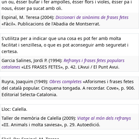
un ou, ésser bufar i fer ampolles, ésser flors i violes, ésser pa i
nous, ésser pa sucat amb oli.
Espinal, M. Teresa (2004):
Diccionari de sinònims de frases fetes
«Fàcil». Publicacions de l'Abadia de Montserrat.
S'utilitza per a indicar que una cosa es pot fer amb molta
facilitat i senzillesa, o que es pot aconseguir amb seguretat i
certesa.
Garcia Salines, Jordi P. (1994):
Refranys i frases fetes populars
catalanes
«LES FRASES FETES», p. 42. L'Avui / El Punt Avui.
Ruyra, Joaquim (1949):
Obres completes
«Aforismes i frases fetes
del català popular. Cinquena tongada. A recordar. Cove», p. 906.
Editorial Selecta-Catalonia.
Lloc: Calella.
Taller de memòria de Calella (2009):
Viatge al món dels refranys
«III. Animals i molta saviesa», p. 29. Autoedició.