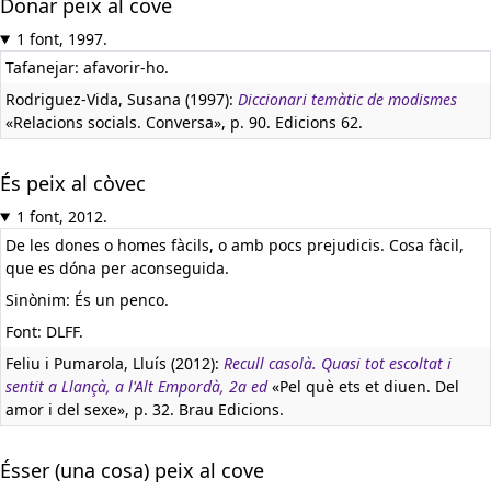
Donar peix al cove
1 font, 1997.
Tafanejar: afavorir-ho.
Rodriguez-Vida, Susana (1997):
Diccionari temàtic de modismes
«Relacions socials. Conversa», p. 90. Edicions 62.
És peix al còvec
1 font, 2012.
De les dones o homes fàcils, o amb pocs prejudicis. Cosa fàcil,
que es dóna per aconseguida.
Sinònim: És un penco.
Font: DLFF.
Feliu i Pumarola, Lluís (2012):
Recull casolà. Quasi tot escoltat i
sentit a Llançà, a l'Alt Empordà, 2a ed
«Pel què ets et diuen. Del
amor i del sexe», p. 32. Brau Edicions.
Ésser (una cosa) peix al cove