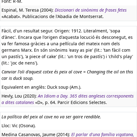
Font: R-M.
Espinal, M. Teresa (2004):
Diccionari de sinònims de frases fetes
«Acabat». Publicacions de l'Abadia de Montserrat.
Fàcil, d'un resultat segur. Origen: 1912. Literalment, 'sopa
d'ànec'. Encara que l'origen d'aquesta locució és desconegut, es
va fer famosa gràcies a una pel·lícula del mateix nom dels
germans Marx. En són sinònims 'easy as pie' (lit.: 'tan fàcil com
un pastís'), 'a piece of cake' (lit.: 'un tros de pastís') i 'child's play'
(lit.: 'joc de nens').
Canviar l'oli d'aquest cotxe és peix al cove = Changing the oil on this
car is duck soup.
Equivalent en anglès:
Duck soup (Am.).
Hevly, Lou (2020):
An Idiom a Day. 365 dites angleses corresponents
a dites catalanes
«D», p. 64. Parcir Edicions Selectes.
La política del peix al cove no va ser gaire rendible.
Lloc: Vic (Osona).
Medina Casanovas, Jaume (2014):
El parlar d'una família vigatana,