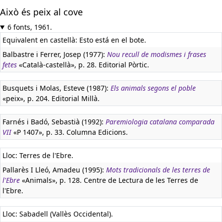
Això és peix al cove
6 fonts, 1961.
Equivalent en castellà:
Esto está en el bote.
Balbastre i Ferrer, Josep (1977):
Nou recull de modismes i frases
fetes
«Català-castellà», p. 28. Editorial Pòrtic.
Busquets i Molas, Esteve (1987):
Els animals segons el poble
«peix», p. 204. Editorial Millà.
Farnés i Badó, Sebastià (1992):
Paremiologia catalana comparada
VII
«P 1407», p. 33. Columna Edicions.
Lloc: Terres de l'Ebre.
Pallarès I Lleó, Amadeu (1995):
Mots tradicionals de les terres de
l'Ebre
«Animals», p. 128. Centre de Lectura de les Terres de
l'Ebre.
Lloc: Sabadell (Vallès Occidental).