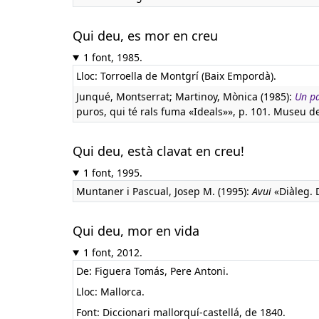
Qui deu, es mor en creu
1 font, 1985.
Lloc: Torroella de Montgrí (Baix Empordà).
Junqué, Montserrat; Martinoy, Mònica (1985):
Un pa
puros, qui té rals fuma «Ideals»», p. 101. Museu del
Qui deu, està clavat en creu!
1 font, 1995.
Muntaner i Pascual, Josep M. (1995):
Avui
«Diàleg. D
Qui deu, mor en vida
1 font, 2012.
De: Figuera Tomás, Pere Antoni.
Lloc: Mallorca.
Font: Diccionari mallorquí-castellá, de 1840.