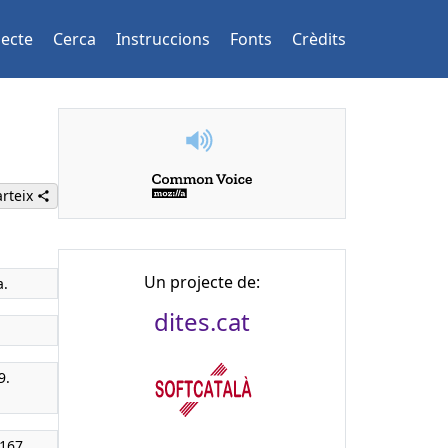
jecte
Cerca
Instruccions
Fonts
Crèdits
rteix
Un projecte de:
a.
dites.cat
9.
 167.