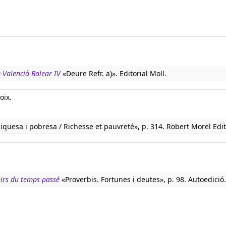
à-Valencià-Balear IV
«Deure Refr. a)». Editorial Moll.
oix.
iquesa i pobresa / Richesse et pauvreté», p. 314. Robert Morel Edit
nirs du temps passé
«Proverbis. Fortunes i deutes», p. 98. Autoedició.