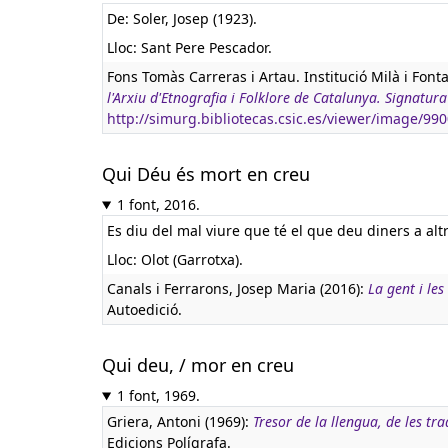
De: Soler, Josep (1923).
Lloc: Sant Pere Pescador.
Fons Tomàs Carreras i Artau. Institució Milà i Font
l'Arxiu d'Etnografia i Folklore de Catalunya. Signat
http://simurg.bibliotecas.csic.es/viewer/image/9
Qui Déu és mort en creu
1 font, 2016.
Es diu del mal viure que té el que deu diners a altr
Lloc: Olot (Garrotxa).
Canals i Ferrarons, Josep Maria (2016):
La gent i les
Autoedició.
Qui deu, / mor en creu
1 font, 1969.
Griera, Antoni (1969):
Tresor de la llengua, de les tr
Edicions Polígrafa.