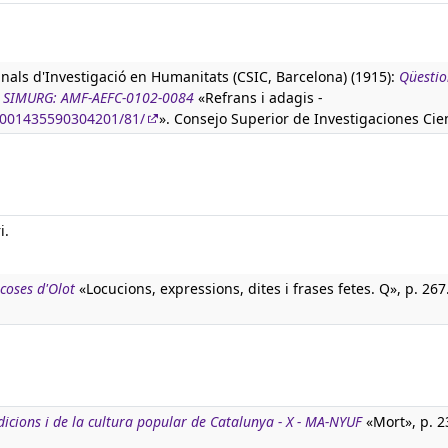
anals d'Investigació en Humanitats (CSIC, Barcelona) (1915):
Qüestio
ura SIMURG: AMF-AEFC-0102-0084
«Refrans i adagis -
90001435590304201/81/
». Consejo Superior de Investigaciones Cien
i.
 coses d'Olot
«Locucions, expressions, dites i frases fetes. Q», p. 267
adicions i de la cultura popular de Catalunya - X - MA-NYUF
«Mort», p. 2