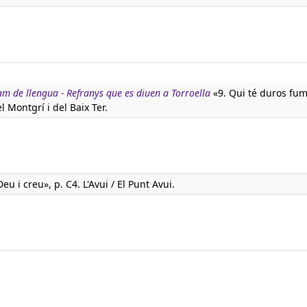
m de llengua - Refranys que es diuen a Torroella
«9. Qui té duros fu
 Montgrí i del Baix Ter.
eu i creu», p. C4. L'Avui / El Punt Avui.