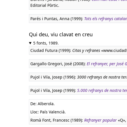
Editorial Pòrtic.
Parés i Puntas, Anna (1999):
Tots els refranys catala
Qui deu, viu clavat en creu
5 fonts, 1989.
Ciudad Futura (1999):
Citas y refranes
«www.ciudadf
Gargallo Gregori, José (2008):
El refranyer, per José
Pujol i Vila, Josep (1996):
3000 refranys de nostra ter
Pujol i Vila, Josep (1999):
5.000 refranys de nostra te
De: Alberola.
Lloc: País Valencià.
Romà Font, Francesc (1989):
Refranyer popular
«Q», 