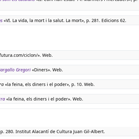
ns
«VI. La vida, la mort i la salut. La mort», p. 281. Edicions 62.
utura.com/ciclon/». Web.
 Gargallo Gregori
«Diners». Web.
ra
«la feina, els diners i el poder», p. 10. Web.
rra
«la feina, els diners i el poder». Web.
p. 280. Institut Alacantí de Cultura Juan Gil-Albert.