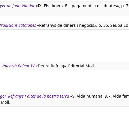
nyer de Joan Viladot
«IX. Els diners. Els pagaments i els deutes», p. 7
Tradicions catalanes
«Refranys de diners i negocis», p. 35. Seuba Ed
à-Valencià-Balear IV
«Deure Refr. a)». Editorial Moll.
igor. Refranys i dites de la nostra terra
«9. Vida humana. 9.7. Vida fami
 Moll.