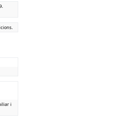
9.
icions.
liar i