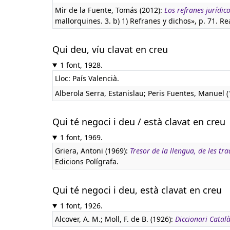
Mir de la Fuente, Tomás (2012):
Los refranes jurídic
mallorquines. 3. b) 1) Refranes y dichos», p. 71. R
Qui deu, víu clavat en creu
1 font, 1928.
Lloc: País Valencià.
Alberola Serra, Estanislau; Peris Fuentes, Manuel 
Qui té negoci i deu / està clavat en creu
1 font, 1969.
Griera, Antoni (1969):
Tresor de la llengua, de les tr
Edicions Polígrafa.
Qui té negoci i deu, està clavat en creu
1 font, 1926.
Alcover, A. M.; Moll, F. de B. (1926):
Diccionari Català