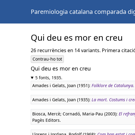
Paremiologia catalana comparada dig
Qui deu es mor en creu
26 recurrències en 14 variants. Primera citaci
Contrau-ho tot
Qui deu es mor en creu
5 fonts, 1935.
Amades i Gelats, Joan (1951):
Folklore de Catalunya
Amades i Gelats, Joan (1935):
La mort. Costums i cre
Biosca, Mercè; Cornadó, Maria-Pau (2003):
El refra
Pagès Editors.
Llorens i Jordana, Rodolf (1968):
Com han estat i co