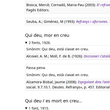
Biosca, Mercè; Cornadó, Maria-Pau (2003):
El refra
Pagès Editors.
Seuba, A.; Giménez, M (1993):
Refranys i aforismes. 
Qui deu, mor en creu
2 fonts, 1926.
Sinònim: Qui deu, està clavat en creu.
Alcover, A. M.; Moll, F. de B. (1926):
Diccionari Catal
Passa pena.
Sinònim: Qui deu, està clavat en creu.
Alzamora Bisbal, Jaume (2008):
Espigolant dins l'ant
social. 9.7.10.1. Deutes. Refranys», p. 457. Editorial
Qui deu / es mort en creu…
1 font, 1915.