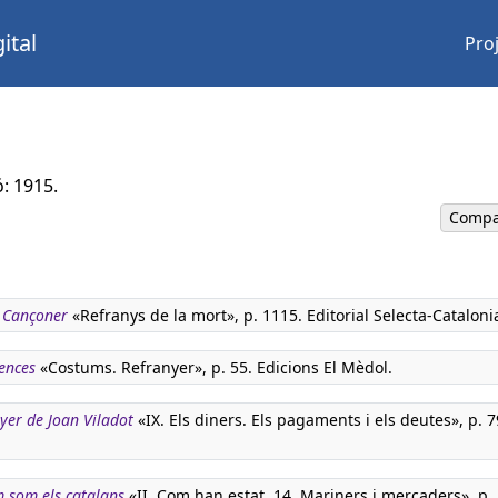
ital
Pro
ó: 1915.
Compa
. Cançoner
«Refranys de la mort», p. 1115. Editorial Selecta-Cataloni
ences
«Costums. Refranyer», p. 55. Edicions El Mèdol.
nyer de Joan Viladot
«IX. Els diners. Els pagaments i els deutes», p. 7
m som els catalans
«II. Com han estat. 14. Mariners i mercaders», p.