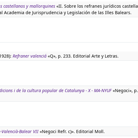
os castellanos y mallorquines
«II. Sobre los refranes jurídicos castell
eal Academia de Jurisprudencia y Legislación de las Illes Balears.
(1928):
Refraner valenciá
«Q», p. 233. Editorial Arte y Letras.
adicions i de la cultura popular de Catalunya - X - MA-NYUF
«Negoci», p.
-Valencià-Balear VII
«Negoci Refr. c)». Editorial Moll.