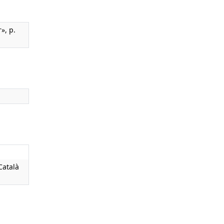
», p.
Català