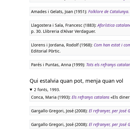
Amades i Gelats, Joan (1951):
Folklore de Catalunya
Llagostera i Sala, Francesc (1883):
Aforística catalan
p. 30. Llibreria d'Alvar Verdaguer.
Llorens i Jordana, Rodolf (1968):
Com han estat i co
Editorial Pòrtic.
Parés i Puntas, Anna (1999):
Tots els refranys catala
Qui estalvia quan pot, menja quan vol
2 fonts, 1993.
Conca, Maria (1993):
Els refranys catalans
«Els diners
Gargallo Gregori, José (2008):
El refranyer, per José
Gargallo Gregori, José (2008):
El refranyer, per José