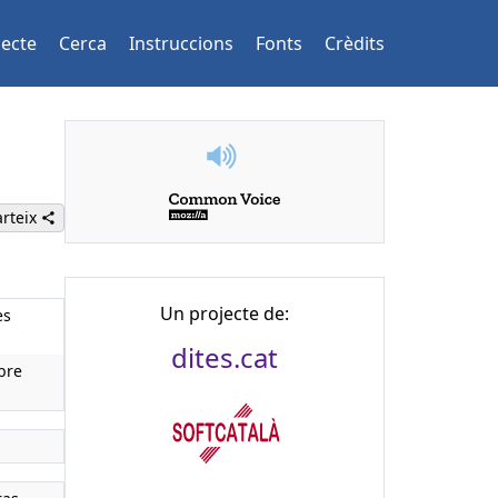
jecte
Cerca
Instruccions
Fonts
Crèdits
rteix
Un projecte de:
es
dites.cat
bre