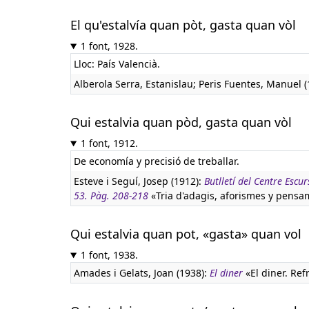
El qu'estalvía quan pòt, gasta quan vòl
1 font, 1928.
Lloc: País Valencià.
Alberola Serra, Estanislau; Peris Fuentes, Manuel 
Qui estalvia quan pòd, gasta quan vòl
1 font, 1912.
De economía y precisió de treballar.
Esteve i Seguí, Josep (1912):
Butlletí del Centre Esc
53. Pàg. 208-218
«Tria d'adagis, aforismes y pensam
Qui estalvia quan pot, «gasta» quan vol
1 font, 1938.
Amades i Gelats, Joan (1938):
El diner
«El diner. Ref