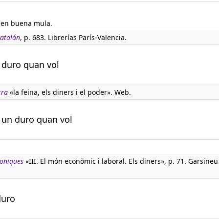
 en buena mula.
catalán
, p. 683. Librerías París-Valencia.
 duro quan vol
rra
«la feina, els diners i el poder». Web.
é un duro quan vol
boniques
«III. El món econòmic i laboral. Els diners», p. 71. Garsineu
duro