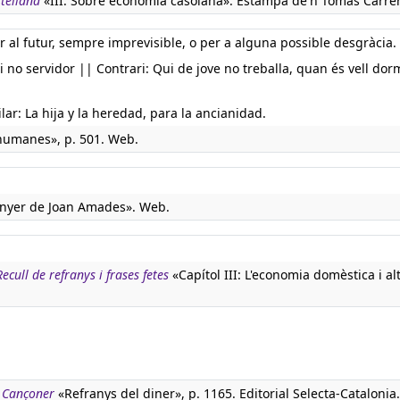
stellana
«III. Sobre economía casolana». Estampa de'n Tomás Carrer
r al futur, sempre imprevisible, o per a alguna possible desgràcia.
i no servidor || Contrari: Qui de jove no treballa, quan és vell dor
ar: La hija y la heredad, para la ancianidad.
humanes», p. 501. Web.
ranyer de Joan Amades». Web.
ecull de refranys i frases fetes
«Capítol III: L'economia domèstica i al
. Cançoner
«Refranys del diner», p. 1165. Editorial Selecta-Catalonia.