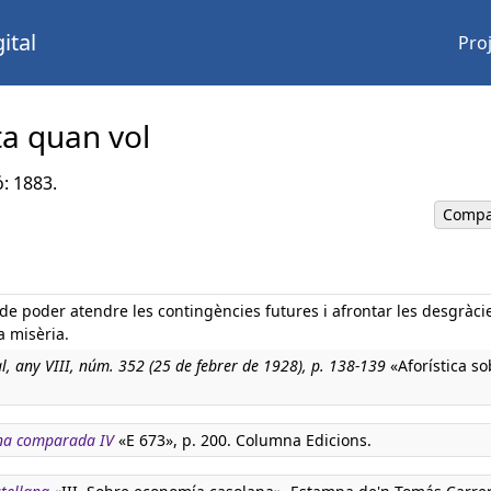
ital
Pro
ta quan vol
ó: 1883.
Compa
de poder atendre les contingències futures i afrontar les desgràci
a misèria.
l, any VIII, núm. 352 (25 de febrer de 1928), p. 138-139
«Aforística so
na comparada IV
«E 673», p. 200. Columna Edicions.