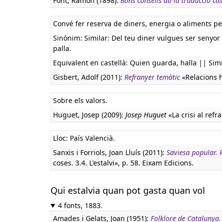
Font, Ramon (1898):
Bons consells ab la traducció ca
Convé fer reserva de diners, energia o aliments pe
Sinònim: Similar: Del teu diner vulgues ser senyor 
palla.
Equivalent en castellà:
Quien guarda, halla || Simil
Gisbert, Adolf (2011):
Refranyer temàtic
«Relacions 
Sobre els valors.
Huguet, Josep (2009):
Josep Huguet
«La crisi al ref
Lloc: País Valencià.
Sanxis i Forriols, Joan Lluís (2011):
Saviesa popular. R
coses. 3.4. L'estalvi», p. 58. Eixam Edicions.
Qui estalvia quan pot gasta quan vol
4 fonts, 1883.
Amades i Gelats, Joan (1951):
Folklore de Catalunya