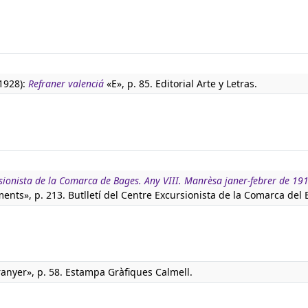
(1928):
Refraner valenciá
«E», p. 85. Editorial Arte y Letras.
ursionista de la Comarca de Bages. Any VIII. Manrèsa janer-febrer de 19
ents», p. 213. Butlletí del Centre Excursionista de la Comarca del 
ranyer», p. 58. Estampa Gràfiques Calmell.