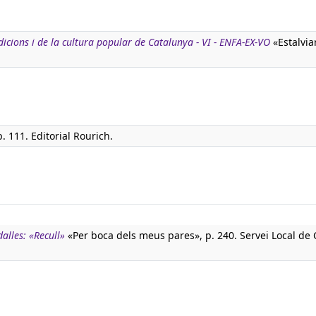
adicions i de la cultura popular de Catalunya - VI - ENFA-EX-VO
«Estalviar
p. 111. Editorial Rourich.
dalles: «Recull»
«Per boca dels meus pares», p. 240. Servei Local de 