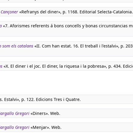
. Cançoner
«Refranys del diner», p. 1168. Editorial Selecta-Catalonia.
a
«7. Aforismes referents á bons concells y bonas circunstancias m
m som els catalans
«II. Com han estat. 16. El treball i l'estalvi», p. 203
ns
«X. El diner i el joc. El diner, la riquesa i la pobresa», p. 434. Edic
. Estalvi», p. 122. Edicions Tres i Quatre.
 Gargallo Gregori
«Diners». Web.
 Gargallo Gregori
«Menjar». Web.