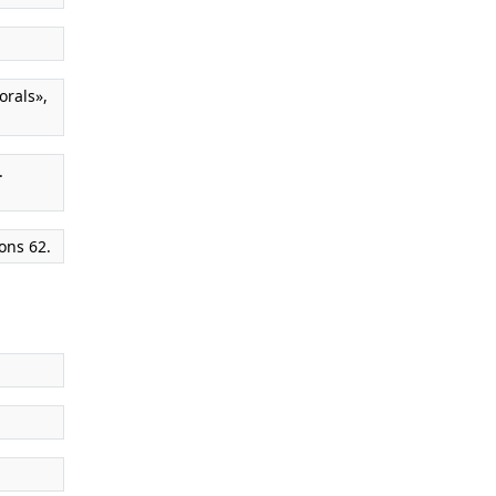
orals»,
.
ions 62.