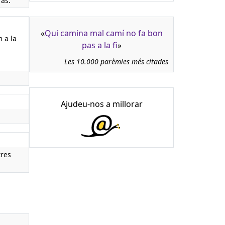
as.
«
Qui camina mal camí no fa bon
m a la
pas a la fi
»
Les 10.000 parèmies més citades
Ajudeu-nos a millorar
tres