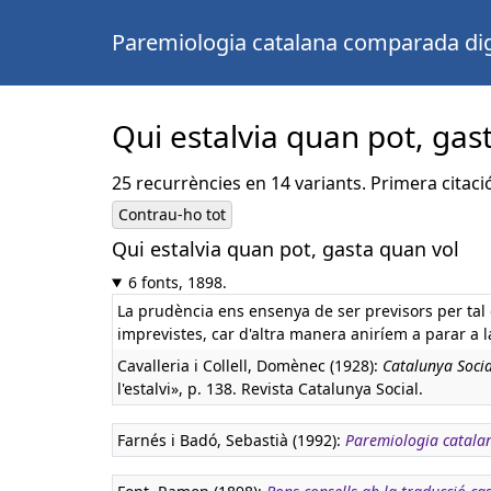
Paremiologia catalana comparada dig
Qui estalvia quan pot, gas
25 recurrències en 14 variants. Primera citaci
Contrau-ho tot
Qui estalvia quan pot, gasta quan vol
6 fonts, 1898.
La prudència ens ensenya de ser previsors per tal 
imprevistes, car d'altra manera aniríem a parar a l
Cavalleria i Collell, Domènec (1928):
Catalunya Socia
l'estalvi», p. 138. Revista Catalunya Social.
Farnés i Badó, Sebastià (1992):
Paremiologia catala