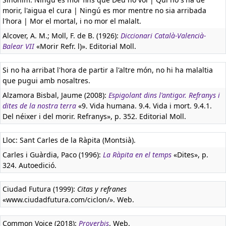
morir, l'aigua el cura | Ningú es mor mentre no sia arribada
l'hora | Mor el mortal, i no mor el malalt.
Alcover, A. M.; Moll, F. de B. (1926):
Diccionari Català-Valencià-
Balear VII
«Morir Refr. l)». Editorial Moll.
Si no ha arribat l'hora de partir a l'altre món, no hi ha malaltia
que pugui amb nosaltres.
Alzamora Bisbal, Jaume (2008):
Espigolant dins l'antigor. Refranys i
dites de la nostra terra
«9. Vida humana. 9.4. Vida i mort. 9.4.1.
Del néixer i del morir. Refranys», p. 352. Editorial Moll.
Lloc: Sant Carles de la Ràpita (Montsià).
Carles i Guàrdia, Paco (1996):
La Ràpita en el temps
«Dites», p.
324. Autoedició.
Ciudad Futura (1999):
Citas y refranes
«www.ciudadfutura.com/ciclon/». Web.
Common Voice (2018):
Proverbis
. Web.