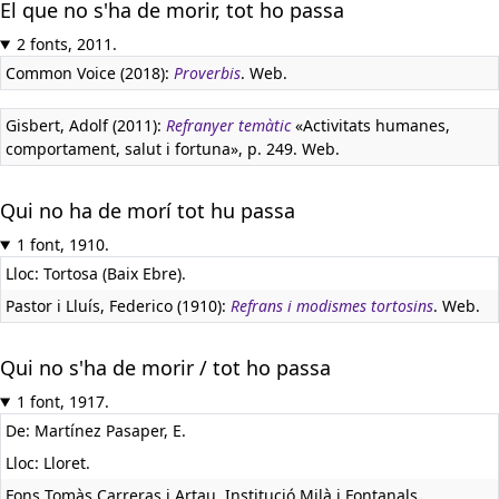
El que no s'ha de morir, tot ho passa
2 fonts, 2011.
Common Voice (2018):
Proverbis
. Web.
Gisbert, Adolf (2011):
Refranyer temàtic
«Activitats humanes,
comportament, salut i fortuna», p. 249. Web.
Qui no ha de morí tot hu passa
1 font, 1910.
Lloc: Tortosa (Baix Ebre).
Pastor i Lluís, Federico (1910):
Refrans i modismes tortosins
. Web.
Qui no s'ha de morir / tot ho passa
1 font, 1917.
De: Martínez Pasaper, E.
Lloc: Lloret.
Fons Tomàs Carreras i Artau. Institució Milà i Fontanals