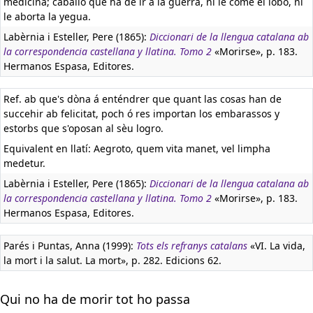
medicina; caballo que ha de ir á la guerra, ni le come el lobo, ni
le aborta la yegua.
Labèrnia i Esteller, Pere (1865):
Diccionari de la llengua catalana ab
la correspondencia castellana y llatina. Tomo 2
«Morirse», p. 183.
Hermanos Espasa, Editores.
Ref. ab que's dòna á enténdrer que quant las cosas han de
succehir ab felicitat, poch ó res importan los embarassos y
estorbs que s'oposan al sèu logro.
Equivalent en llatí:
Aegroto, quem vita manet, vel limpha
medetur.
Labèrnia i Esteller, Pere (1865):
Diccionari de la llengua catalana ab
la correspondencia castellana y llatina. Tomo 2
«Morirse», p. 183.
Hermanos Espasa, Editores.
Parés i Puntas, Anna (1999):
Tots els refranys catalans
«VI. La vida,
la mort i la salut. La mort», p. 282. Edicions 62.
Qui no ha de morir tot ho passa