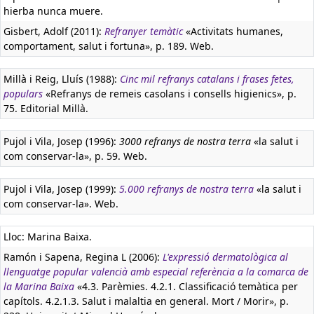
hierba nunca muere.
Gisbert, Adolf (2011):
Refranyer temàtic
«Activitats humanes,
comportament, salut i fortuna», p. 189. Web.
Millà i Reig, Lluís (1988):
Cinc mil refranys catalans i frases fetes,
populars
«Refranys de remeis casolans i consells higienics», p.
75. Editorial Millà.
Pujol i Vila, Josep (1996):
3000 refranys de nostra terra
«la salut i
com conservar-la», p. 59. Web.
Pujol i Vila, Josep (1999):
5.000 refranys de nostra terra
«la salut i
com conservar-la». Web.
Lloc: Marina Baixa.
Ramón i Sapena, Regina L (2006):
L'expressió dermatològica al
llenguatge popular valencià amb especial referència a la comarca de
la Marina Baixa
«4.3. Parèmies. 4.2.1. Classificació temàtica per
capítols. 4.2.1.3. Salut i malaltia en general. Mort / Morir», p.