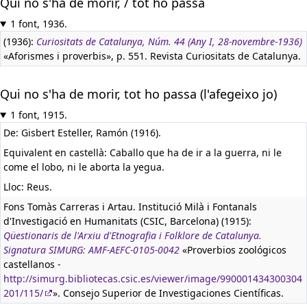
Qui no s'ha de morir, / tot ho passa
1 font, 1936.
(1936):
Curiositats de Catalunya, Núm. 44 (Any I, 28-novembre-1936)
«Aforismes i proverbis», p. 551. Revista Curiositats de Catalunya.
Qui no s'ha de morir, tot ho passa (l'afegeixo jo)
1 font, 1915.
De: Gisbert Esteller, Ramón (1916).
Equivalent en castellà:
Caballo que ha de ir a la guerra, ni le
come el lobo, ni le aborta la yegua.
Lloc: Reus.
Fons Tomàs Carreras i Artau. Institució Milà i Fontanals
d'Investigació en Humanitats (CSIC, Barcelona) (1915):
Qüestionaris de l'Arxiu d'Etnografia i Folklore de Catalunya.
Signatura SIMURG: AMF-AEFC-0105-0042
«Proverbios zoológicos
castellanos -
http://simurg.bibliotecas.csic.es/viewer/image/990001434300304
201/115/
». Consejo Superior de Investigaciones Científicas.