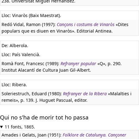
238. Universitat Miguel Hernández.
Lloc: Vinaròs (Baix Maestrat).
Redó Vidal, Ramon (1997):
Cançons i costums de Vinaròs
«Dites
populars que es diuen en Vinaròs». Editorial Antinea.
De: Alberola.
Lloc: País Valencià.
Romà Font, Francesc (1989):
Refranyer popular
«Q», p. 290.
Institut Alacantí de Cultura Juan Gil-Albert.
Lloc: Ribera.
Soleriestruch, Eduard (1980):
Refranyer de la Ribera
«Malalties i
remeis», p. 139. J. Huguet Pascual, editor.
Qui no s'ha de morir tot ho passa
11 fonts, 1865.
Amades i Gelats, Joan (1951):
Folklore de Catalunya. Cançoner