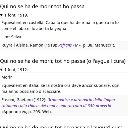
Qui no se ha de morir tot ho passa
1 font, 1919.
Equivalent en castellà:
Caballo que ha de ir aá la guerra ni lo
come el lobo ni lo aborta la yegua.
Lloc: Selva.
Ruyra i Alsina, Ramon (1919):
Refrans
«M», p. 38. Manuscrit.
Qui no se ha de morir, tot ho passa (o l'aygua'l cura)
1 font, 1912.
Morir.
Equivalent en italià:
Se la nostra ora deve ancor suonare, ogni
malanno possiamo discacciare.
Frisoni, Gaetano (1912):
Grammatica e dizionario della lingua
catalana colla chiave dei temi e una raccolta di 350 proverbi
«Appendice», p. 208. Web.
Qui no se ha de morir, tot ho passa o l'aygua'l cura