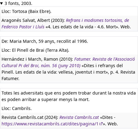
3 fonts, 2003.
Lloc: Tortosa (Baix Ebre).
Aragonés Salvat, Albert (2003):
Refrans i modismes tortosins, de
Federico Pastor i Lluís
«4. Les edats de la vida - 4.6. Mort». Web.
De: Maria March, 59 anys, recollit al 1996.
Lloc: El Pinell de Brai (Terra Alta).
Hernández i March, Ramon (2010):
Fatumer. Revista de l'Associació
Cultural Pi del Broi, núm. 56 (juny 2010)
«Dites i refranys del
Pinell. Les edats de la vida: vellesa, joventut i mort», p. 4. Revista
Fatumer.
Totes les adversitats que ens podem trobar durant la nostra vida
es poden arribar a superar menys la mort.
Lloc: Cambrils.
Revista Cambrils.cat (2024):
Revista Cambrils.cat
«Dites -
https://www.revistacambrils.cat/dites/pagina/1
». Web.