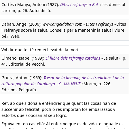
Cortès i Manyà, Antoni (1987):
Dites i refranys a Bot
«Les dones al
carrer», p. 26. Autoedició.
Daban, Àngel (2006):
www.angeldaban.com - Dites i refranys
«Dites
i refranys sobre la salut. Consells per a mantenir la salut i viure
bé». Web.
Vol dir que tot té remei llevat de la mort.
Gimeno, Isabel (1989):
El llibre dels refranys catalans
«La salut», p.
41. Editorial de Vecchi.
Griera, Antoni (1969):
Tresor de la llengua, de les tradicions i de la
cultura popular de Catalunya - X - MA-NYUF
«Morir», p. 226.
Edicions Polígrafa.
Ref. ab que's dòna á enténdrer que quant las cosas han de
succehir ab felicitat, poch ó res importan los embarassos y
estorbs que s'oposan al sèu logro.
Equivalent en castellà:
Al enfermo que es de vida, el agua le es