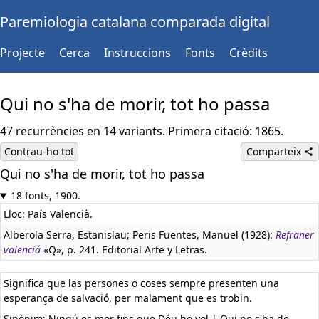
Paremiologia catalana comparada digital
Projecte
Cerca
Instruccions
Fonts
Crèdits
Qui no s'ha de morir, tot ho passa
47 recurrències en 14 variants. Primera citació: 1865.
Contrau-ho tot
Comparteix
Qui no s'ha de morir, tot ho passa
18 fonts, 1900.
Lloc: País Valencià.
Alberola Serra, Estanislau; Peris Fuentes, Manuel (1928):
Refraner
valenciá
«Q», p. 241. Editorial Arte y Letras.
Significa que las persones o coses sempre presenten una
esperança de salvació, per malament que es trobin.
Sinònim: Ningú es mor fins que Déu ho vol | Qui no s'ha de