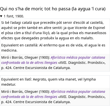
Qui no s'ha de morir, tot ho passa (la aygua 'l cura)
1 font, 1900.
Si bé l'adagi catalá que precedèx pòt servir d'escòli al castellá,
aquèst se prèn també en altre sentit: ja que Vicente de Espinel
el pòsa còm a títul d'una lliçó, ab la qual pròva els maravellosos
efectes que devegades produèx la aygua en els malalts.
Equivalent en castellà:
Al enfermo que es de vida, el agua le es
medicina.
Miró i Borràs, Oleguer (1900):
Aforística médica popular catalana
confrontada ab la de altres llengües
«XVII. Diagnòstic. Pronòstic»,
p. 424. Centre Excursionista de Catalunya.
Equivalent en llatí:
Aegroto, quem vita manet, vel lympha
medetur.
Miró i Borràs, Oleguer (1900):
Aforística médica popular catalana
confrontada ab la de altres llengües
«XVII. Diagnòstic. Pronòstic»,
p. 424. Centre Excursionista de Catalunya.