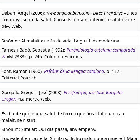
Daban, Àngel (2006):
www.angeldaban.com - Dites i refranys
«Dites
i refranys sobre la salut. Consells per a mantenir la salut i viure
bé». Web.
Sinònim: Al malalt que és de vida, l'aigua li és medecina.
Farnés i Badó, Sebastià (1992):
Paremiologia catalana comparada
VI
«M 2333», p. 245. Columna Edicions.
Font, Ramon (1900):
Refráns de la llengua catalana
, p. 117.
Editorial Rourich.
Gargallo Gregori, José (2008):
El refranyer, per José Gargallo
Gregori
«La mort». Web.
Es diu de qui té una salut de ferro i que fins i tot quan cau
malalt, se'n surt.
Sinònim: Similar: Qui dia passa, any empeny.
Equivalent en castellà:
Similars: Bicho malo nunca muere | Mala