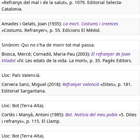
«Refranys del mal i de la salut», p. 1079. Editorial Selecta-
Catalonia.
Amades i Gelats, Joan (1935):
La mort. Costums i creences
«Costums. Refranyer», p. 55. Edicions El Mèdol.
Sinònim: Qui no s'ha de morir tot mal passa.
Biosca, Mercè; Cornadó, Maria-Pau (2003):
El refranyer de Joan
Viladot
«IV. Les edats de la vida. La mort», p. 35. Pagès Editors.
Lloc: País Valencià.
Cervera Sanz, Miguel (2018):
Refranyer valencià
«Dites», p. 181.
Editorial Sargantana.
Lloc: Bot (Terra Alta).
Cortès i Manyà, Antoni (1985):
Bot. Notícia del meu poble
«5. Dites
i refranys», p. 115. El Llamp.
Lloc: Bot (Terra Alta).