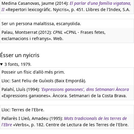
Medina Casanovas, Jaume (2014):
El parlar d'una família vigatana,
II
«Repertori lexicogràfic. Nyicris», p. 451. Llibres de l'Index, S.A.
Ser un persona malaltissa, escanyolida.
Palau, Montserrat (2012):
CPNL
«CPNL - Frases fetes,
exclamacions i refranys». Web.
Ésser un nyicris
3 fonts, 1979.
Posseir un físic d'allò més prim.
Lloc: Sant Feliu de Guíxols (Baix Empordà).
Palahí, Lluís (1994):
'Expressions ganxones', dins Setmanari Àncora
«Expressions ganxones». Àncora. Setmanari de la Costa Brava.
Lloc: Terres de l'Ebre.
Pallarès I Lleó, Amadeu (1995):
Mots tradicionals de les terres de
l'Ebre
«Verbs», p. 182. Centre de Lectura de les Terres de l'Ebre.