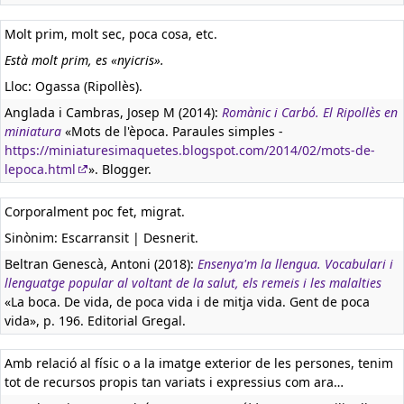
Molt prim, molt sec, poca cosa, etc.
Està molt prim, es «nyicris».
Lloc: Ogassa (Ripollès).
Anglada i Cambras, Josep M (2014):
Romànic i Carbó. El Ripollès en
miniatura
«Mots de l'època. Paraules simples -
https://miniaturesimaquetes.blogspot.com/2014/02/mots-de-
lepoca.html
». Blogger.
Corporalment poc fet, migrat.
Sinònim: Escarransit | Desnerit.
Beltran Genescà, Antoni (2018):
Ensenya'm la llengua. Vocabulari i
llenguatge popular al voltant de la salut, els remeis i les malalties
«La boca. De vida, de poca vida i de mitja vida. Gent de poca
vida», p. 196. Editorial Gregal.
Amb relació al físic o a la imatge exterior de les persones, tenim
tot de recursos propis tan variats i expressius com ara…