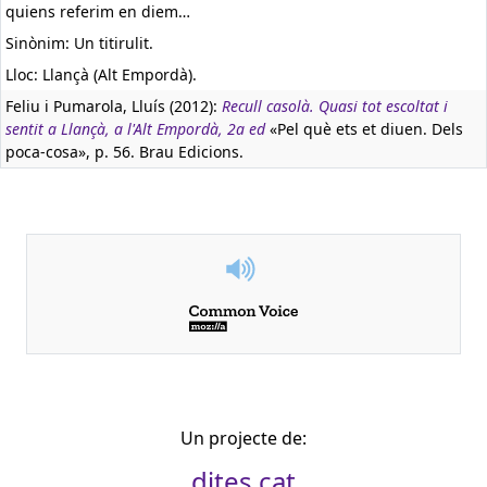
quiens referim en diem…
Sinònim: Un titirulit.
Lloc: Llançà (Alt Empordà).
Feliu i Pumarola, Lluís (2012):
Recull casolà. Quasi tot escoltat i
sentit a Llançà, a l'Alt Empordà, 2a ed
«Pel què ets et diuen. Dels
poca-cosa», p. 56. Brau Edicions.
Un projecte de:
dites.cat