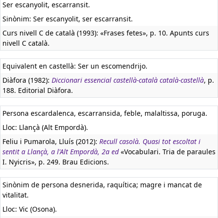
Ser escanyolit, escarransit.
Sinònim: Ser escanyolit, ser escarransit.
Curs nivell C de català (1993): «Frases fetes», p. 10. Apunts curs
nivell C català.
Equivalent en castellà:
Ser un escomendrijo.
Diàfora (1982):
Diccionari essencial castellà-català català-castellà
, p.
188. Editorial Diàfora.
Persona escardalenca, escarransida, feble, malaltissa, poruga.
Lloc: Llançà (Alt Empordà).
Feliu i Pumarola, Lluís (2012):
Recull casolà. Quasi tot escoltat i
sentit a Llançà, a l'Alt Empordà, 2a ed
«Vocabulari. Tria de paraules
I. Nyicris», p. 249. Brau Edicions.
Sinònim de persona desnerida, raquítica; magre i mancat de
vitalitat.
Lloc: Vic (Osona).