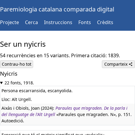
Paremiologia catalana comparada digital
Projecte
Cerca
Instruccions
Fonts
Crèdits
Ser un nyicris
54 recurrències en 15 variants. Primera citació: 1839.
Contrau-ho tot
Comparteix
Nyicris
22 fonts, 1918.
Persona escarransida, escanyolida.
Lloc: Alt Urgell.
Aixàs i Obiols, Joan (2024):
Paraules que m'agraden. De la parla i
del llenguatge de l'Alt Urgell
«Paraules que m'agraden. N», p. 151.
Autoedició.
Expressió que té el mateix significat que «nyècalis».