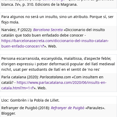
blanca. IV», p. 310. Edicions de la Magrana.
Para algunos no será un insulto, sino un atributo. Porque sí, ser
flojo mola.
Narváez, F (2022):
Barcelona Secreta
«Diccionario del insulto
catalán que todo buen enfadado debe conocer -
https://barcelonasecreta.com/diccionario-del-insulto-catalan-
buen-enfado-conocer/
». Web.
Persona escarransida, escanyolida, malaltissa, d'aspecte feble;
d'origen expressiu i potser deformació popular del llatí medieval
nichil, usat per estudiants de llatí en el sentit de 'no res'
Parla catalana (2020):
Parlacatalana.com
«Com insultem en
català? -
https://www.parlacatalana.com/2020/06/insults-en-
catala.html?m=1
». Web.
Lloc: Gombrèn i la Pobla de Lillet.
Refranyer de Puigbò (2018):
Refranyer de Puigbò
«Paraules».
Blogger.