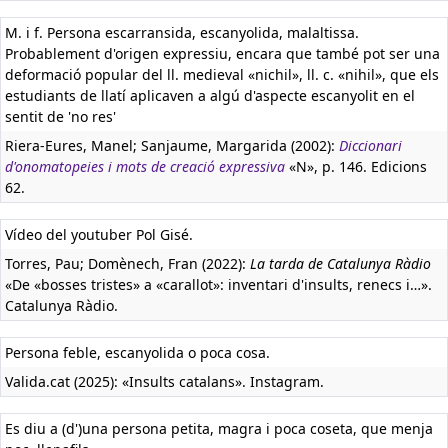
M. i f. Persona escarransida, escanyolida, malaltissa.
Probablement d'origen expressiu, encara que també pot ser una
deformació popular del ll. medieval «nichil», ll. c. «nihil», que els
estudiants de llatí aplicaven a algú d'aspecte escanyolit en el
sentit de 'no res'
Riera-Eures, Manel; Sanjaume, Margarida (2002):
Diccionari
d'onomatopeies i mots de creació expressiva
«N», p. 146. Edicions
62.
Vídeo del youtuber Pol Gisé.
Torres, Pau; Domènech, Fran (2022):
La tarda de Catalunya Ràdio
«De «bosses tristes» a «carallot»: inventari d'insults, renecs i…».
Catalunya Ràdio.
Persona feble, escanyolida o poca cosa.
Valida.cat (2025): «Insults catalans». Instagram.
Es diu a (d')una persona petita, magra i poca coseta, que menja