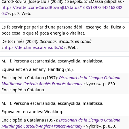
Carod-Rovira, Josep-Lluís (2023):
La República
«Massa gilipollas -
https://twitter.com/CarodRoviraJLl/status/168518973442168832
0
», p. 7. Web.
Es fa servir per parlar d'una persona dèbil, escanyolida, fluixa o
poca cosa, o que té poca energia o vitalitat.
De tot i més (2024):
Diccionari d'insults en català
«
https://detotimes.cat/insults/
». Web.
M. i f. Persona escarransida, escanyolida, malaltissa.
Equivalent en alemany:
Hänfling (m.).
Enciclopèdia Catalana (1997):
Diccionari de la Llengua Catalana
Multilingüe Castellà-Anglès-Francès-Alemany
«Nyicris», p. 830.
Enciclopèdia Catalana.
M. i f. Persona escarransida, escanyolida, malaltissa.
Equivalent en anglès:
Weakling.
Enciclopèdia Catalana (1997):
Diccionari de la Llengua Catalana
Multilingüe Castellà-Anglès-Francès-Alemany
«Nyicris», p. 830.