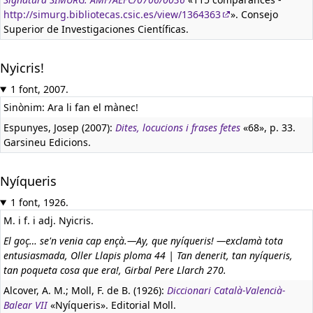
http://simurg.bibliotecas.csic.es/view/1364363
». Consejo
Superior de Investigaciones Científicas.
Nyicris!
1 font, 2007.
Sinònim: Ara li fan el mànec!
Espunyes, Josep (2007):
Dites, locucions i frases fetes
«68», p. 33.
Garsineu Edicions.
Nyíqueris
1 font, 1926.
M. i f. i adj. Nyicris.
El goç… se'n venia cap ençà.—Ay, que nyíqueris! —exclamà tota
entusiasmada, Oller Llapis ploma 44 | Tan denerit, tan nyíqueris,
tan poqueta cosa que era!, Girbal Pere Llarch 270.
Alcover, A. M.; Moll, F. de B. (1926):
Diccionari Català-Valencià-
Balear VII
«Nyíqueris». Editorial Moll.