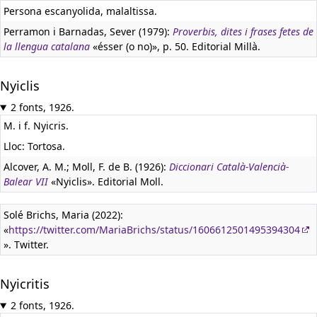
Persona escanyolida, malaltissa.
Perramon i Barnadas, Sever (1979):
Proverbis, dites i frases fetes de
la llengua catalana
«ésser (o no)», p. 50. Editorial Millà.
Nyiclis
2 fonts, 1926.
M. i f. Nyicris.
Lloc: Tortosa.
Alcover, A. M.; Moll, F. de B. (1926):
Diccionari Català-Valencià-
Balear VII
«Nyiclis». Editorial Moll.
Solé Brichs, Maria (2022):
«
https://twitter.com/MariaBrichs/status/1606612501495394304
». Twitter.
Nyicritis
2 fonts, 1926.