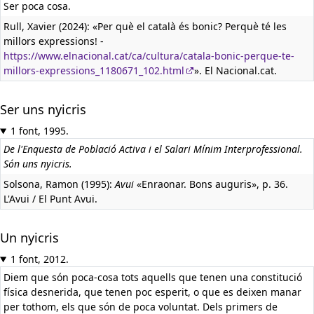
Ser poca cosa.
Rull, Xavier (2024): «Per què el català és bonic? Perquè té les
millors expressions! -
https://www.elnacional.cat/ca/cultura/catala-bonic-perque-te-
millors-expressions_1180671_102.html
». El Nacional.cat.
Ser uns nyicris
1 font, 1995.
De l'Enquesta de Població Activa i el Salari Mínim Interprofessional.
Són uns nyicris.
Solsona, Ramon (1995):
Avui
«Enraonar. Bons auguris», p. 36.
L'Avui / El Punt Avui.
Un nyicris
1 font, 2012.
Diem que són poca-cosa tots aquells que tenen una constitució
física desnerida, que tenen poc esperit, o que es deixen manar
per tothom, els que són de poca voluntat. Dels primers de