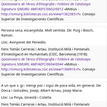
Qüestionaris de l'Arxiu d'Etnografia i Folklore de Catalunya.
Signatura SIMURG: AMF/AEFC/0602/0012
«Motius -
http://simurg.bibliotecas.csic.es/view/1362383
». Consejo
Superior de Investigaciones Científicas.
Persona seca, escanyolida. Molt sentida. De: Puig i Bosch,
Ramon.
Lloc: Avinyonet del Penedès.
Fons Tomàs Carreras i Artau. Institució Milà i Fontanals
d'Investigació en Humanitats (CSIC, Barcelona) (1918):
Qüestionaris de l'Arxiu d'Etnografia i Folklore de Catalunya.
Signatura SIMURG: AMF/AEFC/0604/0044
«Motius -
http://simurg.bibliotecas.csic.es/view/1368916
». Consejo
Superior de Investigaciones Científicas.
A un que v. gr.: mengi poc i sigui de poca vida, en general. De:
Dorca i González, Josep; Albert Arnau, Josep Maria.
Lloc: La Pinya, Ginestà i Cistella.
Fons Tomàs Carreras i Artau. Institució Milà i Fontanals