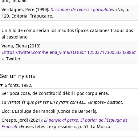
poc, llepafils.
Verdaguer, Pere (1999):
Diccionari de renecs i paraulotes
«N», p.
129. Editorial Trabucaire.
Un hilo de cómo serían los insultos típicos catalanes traducidos
al castellano.
Viana, Elena (2019):
«
https://twitter.com/helena_vima/status/1125037173005324288
». Twitter.
Ser un nyicris
6 fonts, 1982.
Ser poca cosa, de constitució dèbil i poc corpulenta.
La veritat és que per ser un nyicris com és… «impose» bastant.
Lloc: L'Espluga de Francolí (Conca de Barberà).
Crespo, Jordi (2021):
El penyic al perxe. El parlar de l'Espluga de
Francolí
«Frases fetes i expressions», p. 51. La Musca.