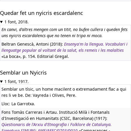
Quedar fet un nyicris escardalenc
1 font, 2018.
En canvi, d'altres mengen com un titit, no bufen cullera i queden fets
uns nyicris escardalencs que no tenen ni tripa ni moca.
Beltran Genescà, Antoni (2018):
Ensenya'm la llengua. Vocabulari i
llenguatge popular al voltant de la salut, els remeis i les malalties
«La boca», p. 154. Editorial Gregal.
Semblar un Nyicris
1 font, 1917.
Semblar un tísic, un home macilent o extremadament flac a qui
res li ve be. De: Vayreda i Olives, Pere.
Lloc: La Garrotxa.
Fons Tomàs Carreras i Artau. Institució Milà i Fontanals
d'Investigació en Humanitats (CSIC, Barcelona) (1917):
Qüestionaris de l'Arxiu d'Etnografia i Folklore de Catalunya.
Signatura SIMURG: AMF/AEFC/0703/0010
«Comparances -