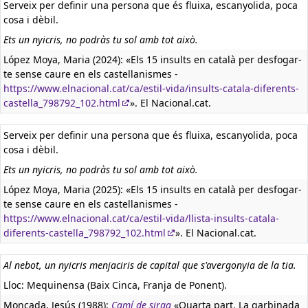
Serveix per definir una persona que és fluixa, escanyolida, poca
cosa i dèbil.
Ets un nyicris, no podràs tu sol amb tot això.
López Moya, Maria (2024): «Els 15 insults en català per desfogar-
te sense caure en els castellanismes -
https://www.elnacional.cat/ca/estil-vida/insults-catala-diferents-
castella_798792_102.html
». El Nacional.cat.
Serveix per definir una persona que és fluixa, escanyolida, poca
cosa i dèbil.
Ets un nyicris, no podràs tu sol amb tot això.
López Moya, Maria (2025): «Els 15 insults en català per desfogar-
te sense caure en els castellanismes -
https://www.elnacional.cat/ca/estil-vida/llista-insults-catala-
diferents-castella_798792_102.html
». El Nacional.cat.
Al nebot, un nyicris menjaciris de capital que s'avergonyia de la tia.
Lloc: Mequinensa (Baix Cinca, Franja de Ponent).
Moncada, Jesús (1988):
Camí de sirga
«Quarta part. La garbinada