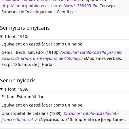
http://simurg.bibliotecas.csic.es/view/1358405
». Consejo
Superior de Investigaciones Científicas.
Ser nyicris ò nyícaris
1 font, 1910.
Equivalent en castellà:
Ser como un naipe.
Genís i Bech, Salvador (1910):
Vocabulari català-castellà pera les
escoles de primera ensenyansa de Catalunya
«Modismes verbals.
S», p. 186. Imp. de J. Horta.
Ser un nyícaris
1 font, 1839.
Fr. fam. Estar mòlt flac.
Equivalent en castellà:
Ser como un naipe.
Una societat de catalans (1839):
Diccionari catalá-castellá-llatí-
frances-italiá, vol. 2
«Nyícaris», p. 313. Impremta de Josep Torner.