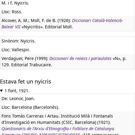
M. i f. Nyicris.
Lloc: Ross.
Alcover, A. M.; Moll, F. de B. (1926):
Diccionari Català-Valencià-
Balear VII
«Nyicritis». Editorial Moll.
Sinònim: Nyicris.
Lloc: Vallespir.
Verdaguer, Pere (1999):
Diccionari de renecs i paraulotes
«N», p.
129. Editorial Trabucaire.
Estava fet un nyicris
1 font, 1921.
De: Leonor, Joan.
Lloc: Barcelona (Barcelonès).
Fons Tomàs Carreras i Artau. Institució Milà i Fontanals
d'Investigació en Humanitats (CSIC, Barcelona) (1921):
Qüestionaris de l'Arxiu d'Etnografia i Folklore de Catalunya.
Signatura SIMURG: AMF/AEFC/0706/0036
«115 comparances -