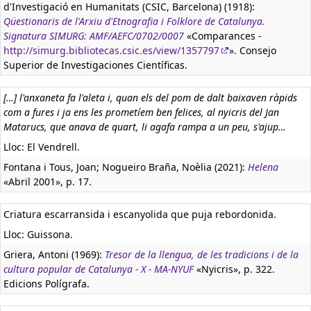
d'Investigació en Humanitats (CSIC, Barcelona) (1918):
Qüestionaris de l'Arxiu d'Etnografia i Folklore de Catalunya.
Signatura SIMURG: AMF/AEFC/0702/0007
«Comparances -
http://simurg.bibliotecas.csic.es/view/1357797
». Consejo
Superior de Investigaciones Científicas.
[…] l'anxaneta fa l'aleta i, quan els del pom de dalt baixaven ràpids
com a fures i ja ens les prometíem ben felices, al nyicris del Jan
Matarucs, que anava de quart, li agafa rampa a un peu, s'ajup…
Lloc: El Vendrell.
Fontana i Tous, Joan; Nogueiro Braña, Noèlia (2021):
Helena
«Abril 2001», p. 17.
Criatura escarransida i escanyolida que puja rebordonida.
Lloc: Guissona.
Griera, Antoni (1969):
Tresor de la llengua, de les tradicions i de la
cultura popular de Catalunya - X - MA-NYUF
«Nyicris», p. 322.
Edicions Polígrafa.