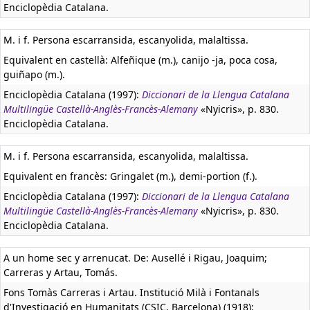
Enciclopèdia Catalana.
M. i f. Persona escarransida, escanyolida, malaltissa.
Equivalent en castellà:
Alfeñique (m.), canijo -ja, poca cosa,
guiñapo (m.).
Enciclopèdia Catalana (1997):
Diccionari de la Llengua Catalana
Multilingüe Castellà-Anglès-Francès-Alemany
«Nyicris», p. 830.
Enciclopèdia Catalana.
M. i f. Persona escarransida, escanyolida, malaltissa.
Equivalent en francès:
Gringalet (m.), demi-portion (f.).
Enciclopèdia Catalana (1997):
Diccionari de la Llengua Catalana
Multilingüe Castellà-Anglès-Francès-Alemany
«Nyicris», p. 830.
Enciclopèdia Catalana.
A un home sec y arrenucat. De: Ausellé i Rigau, Joaquim;
Carreras y Artau, Tomás.
Fons Tomàs Carreras i Artau. Institució Milà i Fontanals
d'Investigació en Humanitats (CSIC, Barcelona) (1918):