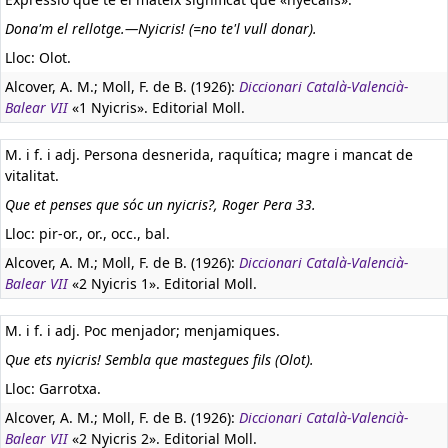
Dona'm el rellotge.—Nyicris! (=no te'l vull donar).
Lloc: Olot.
Alcover, A. M.; Moll, F. de B. (1926):
Diccionari Català-Valencià-
Balear VII
«1 Nyicris». Editorial Moll.
M. i f. i adj. Persona desnerida, raquítica; magre i mancat de
vitalitat.
Que et penses que sóc un nyicris?, Roger Pera 33.
Lloc: pir-or., or., occ., bal.
Alcover, A. M.; Moll, F. de B. (1926):
Diccionari Català-Valencià-
Balear VII
«2 Nyicris 1». Editorial Moll.
M. i f. i adj. Poc menjador; menjamiques.
Que ets nyicris! Sembla que mastegues fils (Olot).
Lloc: Garrotxa.
Alcover, A. M.; Moll, F. de B. (1926):
Diccionari Català-Valencià-
Balear VII
«2 Nyicris 2». Editorial Moll.