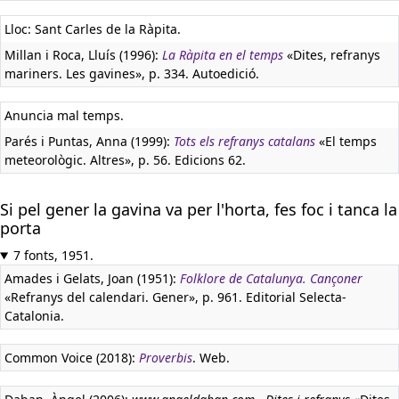
Lloc: Sant Carles de la Ràpita.
Millan i Roca, Lluís (1996):
La Ràpita en el temps
«Dites, refranys
mariners. Les gavines», p. 334. Autoedició.
Anuncia mal temps.
Parés i Puntas, Anna (1999):
Tots els refranys catalans
«El temps
meteorològic. Altres», p. 56. Edicions 62.
Si pel gener la gavina va per l'horta, fes foc i tanca la
porta
7 fonts, 1951.
Amades i Gelats, Joan (1951):
Folklore de Catalunya. Cançoner
«Refranys del calendari. Gener», p. 961. Editorial Selecta-
Catalonia.
Common Voice (2018):
Proverbis
. Web.