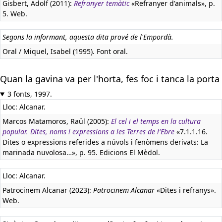
Gisbert, Adolf (2011):
Refranyer temàtic
«Refranyer d'animals», p.
5. Web.
Segons la informant, aquesta dita prové de l'Empordà.
Oral / Miquel, Isabel (1995). Font oral.
Quan la gavina va per l'horta, fes foc i tanca la porta
3 fonts, 1997.
Lloc: Alcanar.
Marcos Matamoros, Raül (2005):
El cel i el temps en la cultura
popular. Dites, noms i expressions a les Terres de l'Ebre
«7.1.1.16.
Dites o expressions referides a núvols i fenòmens derivats: La
marinada nuvolosa…», p. 95. Edicions El Mèdol.
Lloc: Alcanar.
Patrocinem Alcanar (2023):
Patrocinem Alcanar
«Dites i refranys».
Web.