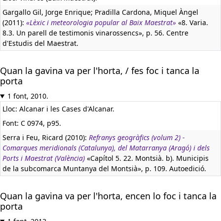
Gargallo Gil, Jorge Enrique; Pradilla Cardona, Miquel Àngel
(2011):
«Lèxic i meteorologia popular al Baix Maestrat»
«8. Varia.
8.3. Un parell de testimonis vinarossencs», p. 56. Centre
d'Estudis del Maestrat.
Quan la gavina va per l'horta, / fes foc i tanca la
porta
1 font, 2010.
Lloc: Alcanar i les Cases d'Alcanar.
Font: C 0974, p95.
Serra i Feu, Ricard (2010):
Refranys geogràfics (volum 2) -
Comarques meridionals (Catalunya), del Matarranya (Aragó) i dels
Ports i Maestrat (València)
«Capítol 5. 22. Montsià. b). Municipis
de la subcomarca Muntanya del Montsià», p. 109. Autoedició.
Quan la gavina va per l'horta, encen lo foc i tanca la
porta