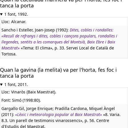
tanca la porta
1 font, 1992.
Lloc: Alcanar.
Sancho i Esteller, Joan-Josep (1992):
Dites, cobles i rondalles:
«Recull de refranys i dites, cobles i cançons populars, rondalles i
llegendes, sentits a les comarques del Montsià, Baix Ebre i Baix
Maestrat»
«Tema: El clima», p. 33. Servei Local de Català de
Tortosa.
Quan la gavina (la melita) va per l'horta, fes foc i
tanca la porta
1 font, 2011.
Lloc: Vinaròs (Baix Maestrat).
Font: Simó (1998:80).
Gargallo Gil, Jorge Enrique; Pradilla Cardona, Miquel Àngel
(2011):
«Lèxic i meteorologia popular al Baix Maestrat»
«8. Varia.
8.3. Un parell de testimonis vinarossencs», p. 56. Centre
d'Estudis del Maestrat.