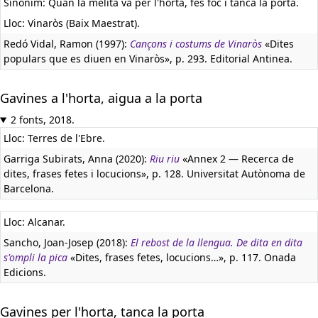
Sinònim: Quan la melita va per l'horta, fes foc i tanca la porta.
Lloc: Vinaròs (Baix Maestrat).
Redó Vidal, Ramon (1997):
Cançons i costums de Vinaròs
«Dites
populars que es diuen en Vinaròs», p. 293. Editorial Antinea.
Gavines a l'horta, aigua a la porta
2 fonts, 2018.
Lloc: Terres de l'Ebre.
Garriga Subirats, Anna (2020):
Riu riu
«Annex 2 — Recerca de
dites, frases fetes i locucions», p. 128. Universitat Autònoma de
Barcelona.
Lloc: Alcanar.
Sancho, Joan-Josep (2018):
El rebost de la llengua. De dita en dita
s'ompli la pica
«Dites, frases fetes, locucions…», p. 117. Onada
Edicions.
Gavines per l'horta, tanca la porta