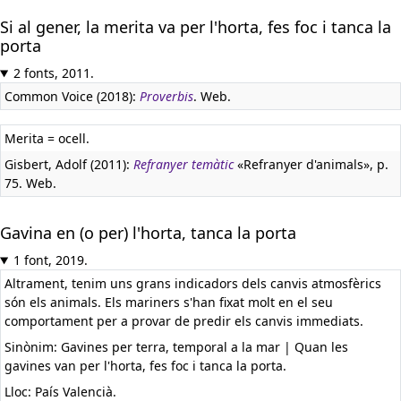
Si al gener, la merita va per l'horta, fes foc i tanca la
porta
2 fonts, 2011.
Common Voice (2018):
Proverbis
. Web.
Merita = ocell.
Gisbert, Adolf (2011):
Refranyer temàtic
«Refranyer d'animals», p.
75. Web.
Gavina en (o per) l'horta, tanca la porta
1 font, 2019.
Altrament, tenim uns grans indicadors dels canvis atmosfèrics
són els animals. Els mariners s'han fixat molt en el seu
comportament per a provar de predir els canvis immediats.
Sinònim: Gavines per terra, temporal a la mar | Quan les
gavines van per l'horta, fes foc i tanca la porta.
Lloc: País Valencià.