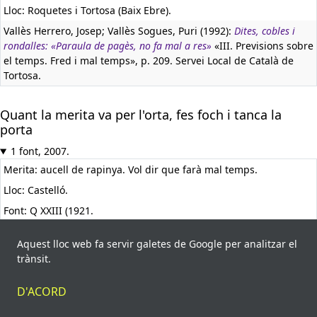
Lloc: Roquetes i Tortosa (Baix Ebre).
Vallès Herrero, Josep; Vallès Sogues, Puri (1992):
Dites, cobles i
rondalles: «Paraula de pagès, no fa mal a res»
«III. Previsions sobre
el temps. Fred i mal temps», p. 209. Servei Local de Català de
Tortosa.
Quant la merita va per l'orta, fes foch i tanca la
porta
1 font, 2007.
Merita: aucell de rapinya. Vol dir que farà mal temps.
Lloc: Castelló.
Font: Q XXIII (1921.
Perea, Maria Pilar (2007):
Boletín de la Sociedad Castellonense de
Aquest lloc web fa servir galetes de Google per analitzar el
Cultura, Tomo LXXXIII, Cuaderno I-II (Enero-Junio 2007), p. 5-34
«Un
trànsit.
aplec de dades lingüístiques sobre el parlar de Castelló de la
Plana (2a part). II. Les dades folklòriques. 1. Dites, frases fetes i
refranys», p. 29. Societat Castellonenca de Cultura.
D'ACORD