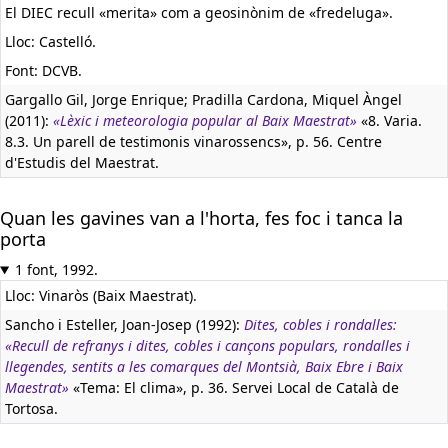
El DIEC recull «merita» com a geosinònim de «fredeluga».
Lloc: Castelló.
Font: DCVB.
Gargallo Gil, Jorge Enrique; Pradilla Cardona, Miquel Àngel
(2011):
«Lèxic i meteorologia popular al Baix Maestrat»
«8. Varia.
8.3. Un parell de testimonis vinarossencs», p. 56. Centre
d'Estudis del Maestrat.
Quan les gavines van a l'horta, fes foc i tanca la
porta
1 font, 1992.
Lloc: Vinaròs (Baix Maestrat).
Sancho i Esteller, Joan-Josep (1992):
Dites, cobles i rondalles:
«Recull de refranys i dites, cobles i cançons populars, rondalles i
llegendes, sentits a les comarques del Montsià, Baix Ebre i Baix
Maestrat»
«Tema: El clima», p. 36. Servei Local de Català de
Tortosa.