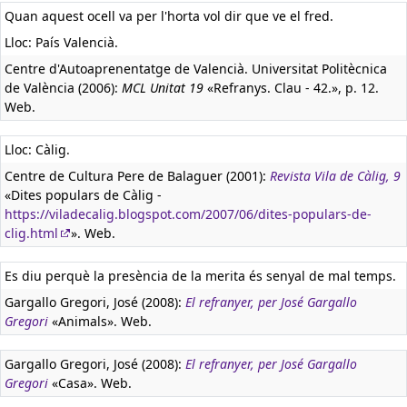
Quan aquest ocell va per l'horta vol dir que ve el fred.
Lloc: País Valencià.
Centre d'Autoaprenentatge de Valencià. Universitat Politècnica
de València (2006):
MCL Unitat 19
«Refranys. Clau - 42.», p. 12.
Web.
Lloc: Càlig.
Centre de Cultura Pere de Balaguer (2001):
Revista Vila de Càlig, 9
«Dites populars de Càlig -
https://viladecalig.blogspot.com/2007/06/dites-populars-de-
clig.html
». Web.
Es diu perquè la presència de la merita és senyal de mal temps.
Gargallo Gregori, José (2008):
El refranyer, per José Gargallo
Gregori
«Animals». Web.
Gargallo Gregori, José (2008):
El refranyer, per José Gargallo
Gregori
«Casa». Web.