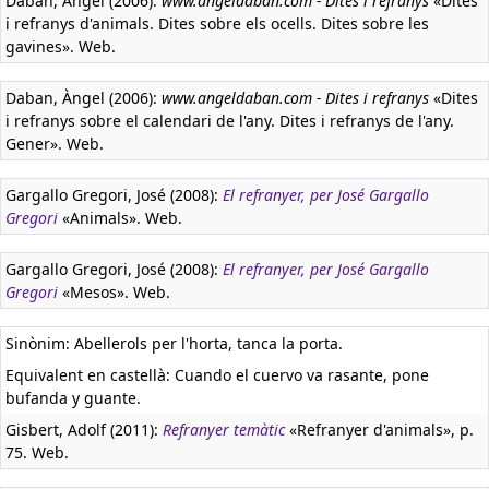
Daban, Àngel (2006):
www.angeldaban.com - Dites i refranys
«Dites
i refranys d'animals. Dites sobre els ocells. Dites sobre les
gavines». Web.
Daban, Àngel (2006):
www.angeldaban.com - Dites i refranys
«Dites
i refranys sobre el calendari de l'any. Dites i refranys de l'any.
Gener». Web.
Gargallo Gregori, José (2008):
El refranyer, per José Gargallo
Gregori
«Animals». Web.
Gargallo Gregori, José (2008):
El refranyer, per José Gargallo
Gregori
«Mesos». Web.
Sinònim: Abellerols per l'horta, tanca la porta.
Equivalent en castellà:
Cuando el cuervo va rasante, pone
bufanda y guante.
Gisbert, Adolf (2011):
Refranyer temàtic
«Refranyer d'animals», p.
75. Web.