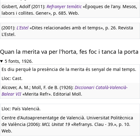
Gisbert, Adolf (2011):
Refranyer temàtic
«Èpoques de l'any. Mesos,
labors i collites. Gener», p. 685. Web.
(2001):
L'Estel
«Dites relacionades amb el temps», p. 26. Revista
L'Estel.
Quan la merita va per l'horta, fes foc i tanca la porta
5 fonts, 1926.
Es diu perquè la presència de la merita és senyal de mal temps.
Lloc: Cast.
Alcover, A. M.; Moll, F. de B. (1926):
Diccionari Català-Valencià-
Balear VII
«Merita Refr». Editorial Moll.
Lloc: País Valencià.
Centre d'Autoaprenentatge de Valencià. Universitat Politècnica
de València (2006):
MCL Unitat 19
«Refranys. Clau - 39.», p. 10.
Web.