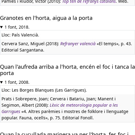
Pàmies i Riudor, Víctor (2010):
Top ten de refranys catalans
. Web.
Granotes en l'horta, aigua a la porta
1 font, 2018.
Lloc: País Valencià.
Cervera Sanz, Miguel (2018):
Refranyer valencià
«El temps», p. 43.
Editorial Sargantana.
Quan l'aufreda arriba a l'horta, encén el foc i tanca la
porta
1 font, 2008.
Lloc: Les Borges Blanques (Les Garrigues).
Prats i Sobrepere, Joan; Cervera i Batariu, Joan; Manent i
Segimon, Albert (2008):
Lèxic de meteorologia popular a les
Garrigues
«4. Altres parèmies i mostres de folklore i llenguatge
popular. Fauna, ocells», p. 75. Editorial Fonoll.
Quan la cucullada marinera va per l'horta, fes foc i