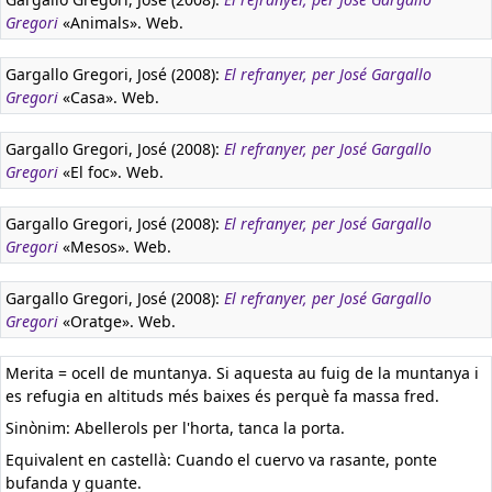
Gregori
«Animals». Web.
Gargallo Gregori, José (2008):
El refranyer, per José Gargallo
Gregori
«Casa». Web.
Gargallo Gregori, José (2008):
El refranyer, per José Gargallo
Gregori
«El foc». Web.
Gargallo Gregori, José (2008):
El refranyer, per José Gargallo
Gregori
«Mesos». Web.
Gargallo Gregori, José (2008):
El refranyer, per José Gargallo
Gregori
«Oratge». Web.
Merita = ocell de muntanya. Si aquesta au fuig de la muntanya i
es refugia en altituds més baixes és perquè fa massa fred.
Sinònim: Abellerols per l'horta, tanca la porta.
Equivalent en castellà:
Cuando el cuervo va rasante, ponte
bufanda y guante.