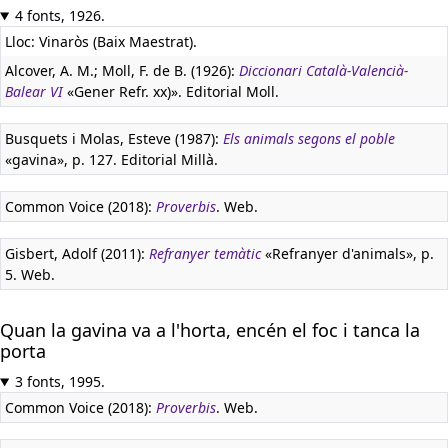
4 fonts, 1926.
Lloc: Vinaròs (Baix Maestrat).
Alcover, A. M.; Moll, F. de B. (1926):
Diccionari Català-Valencià-
Balear VI
«Gener Refr. xx)». Editorial Moll.
Busquets i Molas, Esteve (1987):
Els animals segons el poble
«gavina», p. 127. Editorial Millà.
Common Voice (2018):
Proverbis
. Web.
Gisbert, Adolf (2011):
Refranyer temàtic
«Refranyer d'animals», p.
5. Web.
Quan la gavina va a l'horta, encén el foc i tanca la
porta
3 fonts, 1995.
Common Voice (2018):
Proverbis
. Web.