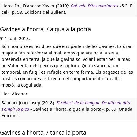
Llorca Ibi, Francesc Xavier (2019):
Gat vell. Dites marineres
«5.2. El
cel», p. 58. Edicions del Bullent.
Gavines a l'horta, / aigua a la porta
1 font, 2018.
Són nombroses les dites que ens parlen de les gavines. La gran
majoria fan referència al mal temps que anuncia la seua
presència en terra, ja que la gavina sol volar i estar per la mar,
on s'alimenta dels peixos que captura. Quan s'apropa un
temporal, en fuig i es refugia en terra ferma. Els pagesos de les
nostres comarques es fixen en el comportament d'un altre
moixó, la cogullada.
Lloc: Alcanar.
Sancho, Joan-Josep (2018):
El rebost de la llengua. De dita en dita
s'ompli la pica
«Gavines a l'horta, aigua a la porta», p. 89. Onada
Edicions.
Gavines a l'horta, / tanca la porta