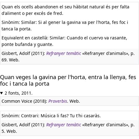
Quan els ocells abandonen el seu hàbitat natural és per falta
d'aliment o per excés de fred.
Sinònim: Similar: Si al gener la gavina va per l'horta, fes foc i
tanca la porta.
Equivalent en castellà:
Similar: Cuando el cuervo va rasante,
ponte bufanda y guante.
Gisbert, Adolf (2011):
Refranyer temàtic
«Refranyer d'animals», p.
69. Web.
Quan veges la gavina per l'horta, entra la llenya, fes
foc i tanca la porta
2 fonts, 2011.
Common Voice (2018):
Proverbis
. Web.
Sinònim: Contrari: Música li fas? Tu t'hi casaràs.
Gisbert, Adolf (2011):
Refranyer temàtic
«Refranyer d'animals», p.
5. Web.