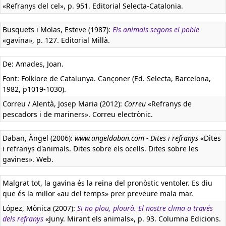
«Refranys del cel», p. 951. Editorial Selecta-Catalonia.
Busquets i Molas, Esteve (1987):
Els animals segons el poble
«gavina», p. 127. Editorial Millà.
De: Amades, Joan.
Font: Folklore de Catalunya. Cançoner (Ed. Selecta, Barcelona,
1982, p1019-1030).
Correu / Alentà, Josep Maria (2012):
Correu
«Refranys de
pescadors i de mariners». Correu electrònic.
Daban, Àngel (2006):
www.angeldaban.com - Dites i refranys
«Dites
i refranys d'animals. Dites sobre els ocells. Dites sobre les
gavines». Web.
Malgrat tot, la gavina és la reina del pronòstic ventoler. Es diu
que és la millor «au del temps» prer preveure mala mar.
López, Mònica (2007):
Si no plou, plourà. El nostre clima a través
dels refranys
«Juny. Mirant els animals», p. 93. Columna Edicions.