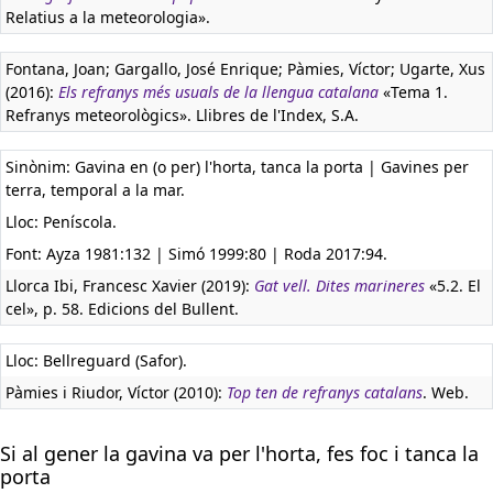
Relatius a la meteorologia».
Fontana, Joan; Gargallo, José Enrique; Pàmies, Víctor; Ugarte, Xus
(2016):
Els refranys més usuals de la llengua catalana
«Tema 1.
Refranys meteorològics». Llibres de l'Index, S.A.
Sinònim: Gavina en (o per) l'horta, tanca la porta | Gavines per
terra, temporal a la mar.
Lloc: Peníscola.
Font: Ayza 1981:132 | Simó 1999:80 | Roda 2017:94.
Llorca Ibi, Francesc Xavier (2019):
Gat vell. Dites marineres
«5.2. El
cel», p. 58. Edicions del Bullent.
Lloc: Bellreguard (Safor).
Pàmies i Riudor, Víctor (2010):
Top ten de refranys catalans
. Web.
Si al gener la gavina va per l'horta, fes foc i tanca la
porta