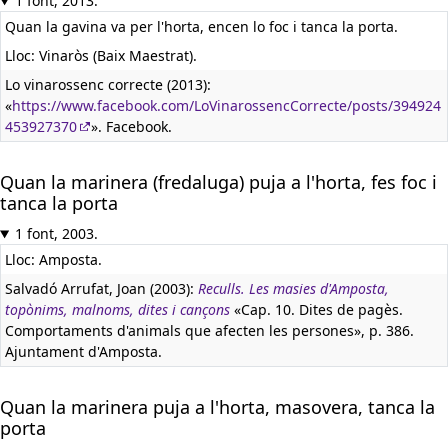
1 font, 2013.
Quan la gavina va per l'horta, encen lo foc i tanca la porta.
Lloc: Vinaròs (Baix Maestrat).
Lo vinarossenc correcte (2013):
«
https://www.facebook.com/LoVinarossencCorrecte/posts/394924
453927370
». Facebook.
Quan la marinera (fredaluga) puja a l'horta, fes foc i
tanca la porta
1 font, 2003.
Lloc: Amposta.
Salvadó Arrufat, Joan (2003):
Reculls. Les masies d'Amposta,
topònims, malnoms, dites i cançons
«Cap. 10. Dites de pagès.
Comportaments d'animals que afecten les persones», p. 386.
Ajuntament d'Amposta.
Quan la marinera puja a l'horta, masovera, tanca la
porta