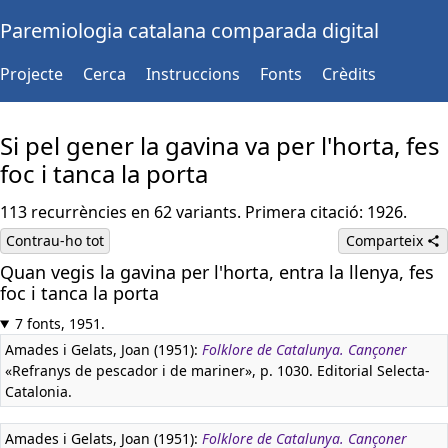
Paremiologia catalana comparada digital
Projecte
Cerca
Instruccions
Fonts
Crèdits
Si pel gener la gavina va per l'horta, fes
foc i tanca la porta
113 recurrències en 62 variants. Primera citació: 1926.
Contrau-ho tot
Comparteix
Quan vegis la gavina per l'horta, entra la llenya, fes
foc i tanca la porta
7 fonts, 1951.
Amades i Gelats, Joan (1951):
Folklore de Catalunya. Cançoner
«Refranys de pescador i de mariner», p. 1030. Editorial Selecta-
Catalonia.
Amades i Gelats, Joan (1951):
Folklore de Catalunya. Cançoner