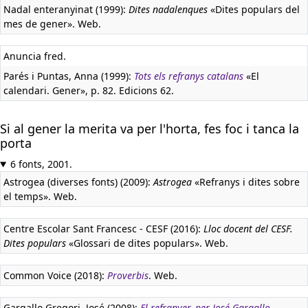
Nadal enteranyinat (1999):
Dites nadalenques
«Dites populars del
mes de gener». Web.
Anuncia fred.
Parés i Puntas, Anna (1999):
Tots els refranys catalans
«El
calendari. Gener», p. 82. Edicions 62.
Si al gener la merita va per l'horta, fes foc i tanca la
porta
6 fonts, 2001.
Astrogea (diverses fonts) (2009):
Astrogea
«Refranys i dites sobre
el temps». Web.
Centre Escolar Sant Francesc - CESF (2016):
Lloc docent del CESF.
Dites populars
«Glossari de dites populars». Web.
Common Voice (2018):
Proverbis
. Web.
Gargallo Gregori, José (2008):
El refranyer, per José Gargallo