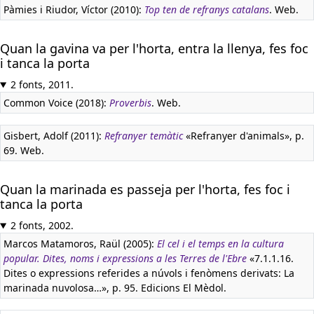
Pàmies i Riudor, Víctor (2010):
Top ten de refranys catalans
. Web.
Quan la gavina va per l'horta, entra la llenya, fes foc
i tanca la porta
2 fonts, 2011.
Common Voice (2018):
Proverbis
. Web.
Gisbert, Adolf (2011):
Refranyer temàtic
«Refranyer d'animals», p.
69. Web.
Quan la marinada es passeja per l'horta, fes foc i
tanca la porta
2 fonts, 2002.
Marcos Matamoros, Raül (2005):
El cel i el temps en la cultura
popular. Dites, noms i expressions a les Terres de l'Ebre
«7.1.1.16.
Dites o expressions referides a núvols i fenòmens derivats: La
marinada nuvolosa…», p. 95. Edicions El Mèdol.