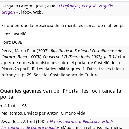
Gargallo Gregori, José (2008):
El refranyer, per José Gargallo
Gregori
«El foc». Web.
Es diu perquè la presència de la merita és senyal de mal temps.
Lloc: Castelló.
Font: DCVB.
Perea, Maria Pilar (2007):
Boletín de la Sociedad Castellonense de
Cultura, Tomo LXXXIII, Cuaderno I-II (Enero-Junio 2007), p. 5-34
«Un
aplec de dades lingüístiques sobre el parlar de Castelló de la
Plana (2a part). II. Les dades folklòriques. 1. Dites, frases fetes i
refranys», p. 29. Societat Castellonenca de Cultura.
Quan les gavines van per l'horta, fes foc i tanca la
porta
4 fonts, 1981.
Mal temps. Enviats per Antoni Gimeno Vidal.
Ayza Roca, Alfred (1981):
El món mariner a Peníscola. Estudi
lexicogràfic i de cultura popular
«Modismes i refranys mariners.