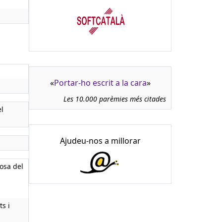
«
Portar-ho escrit a la cara
»
Les 10.000 parèmies més citades
el
Ajudeu-nos a millorar
losa del
s i