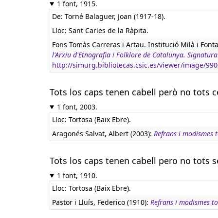
1 font, 1915.
De: Torné Balaguer, Joan (1917-18).
Lloc: Sant Carles de la Ràpita.
Fons Tomàs Carreras i Artau. Institució Milà i Font
l'Arxiu d'Etnografia i Folklore de Catalunya. Signat
http://simurg.bibliotecas.csic.es/viewer/image/9
Tots los caps tenen cabell però no tots c
1 font, 2003.
Lloc: Tortosa (Baix Ebre).
Aragonés Salvat, Albert (2003):
Refrans i modismes to
Tots los caps tenen cabell pero no tots s
1 font, 1910.
Lloc: Tortosa (Baix Ebre).
Pastor i Lluís, Federico (1910):
Refrans i modismes to