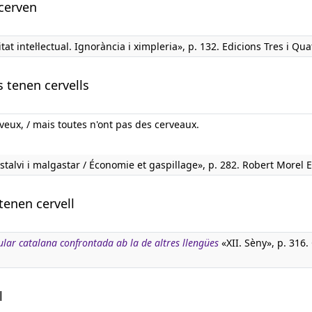
 cerven
at intel·lectual. Ignorància i ximpleria», p. 132. Edicions Tres i Qua
s tenen cervells
veux, / mais toutes n'ont pas des cerveaux.
stalvi i malgastar / Économie et gaspillage», p. 282. Robert Morel E
tenen cervell
ular catalana confrontada ab la de altres llengües
«XII. Sèny», p. 316.
l