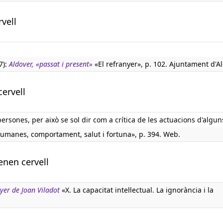
vell
7):
Aldover, «passat i present»
«El refranyer», p. 102. Ajuntament d'Al
cervell
 persones, per això se sol dir com a crítica de les actuacions d'algun
humanes, comportament, salut i fortuna», p. 394. Web.
enen cervell
nyer de Joan Viladot
«X. La capacitat intel·lectual. La ignorància i la