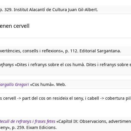
p. 329. Institut Alacantí de Cultura Juan Gil-Albert.
tenen cervell
ertències, consells i reflexions», p. 112. Editorial Sargantana.
refranys
«Dites i refranys sobre el cos humà. Dites i refranys sobre 
 Gargallo Gregori
«Cos humà». Web.
ervell -> part del cos on resideix el seny, i cabell -> cobertura pi
ecull de refranys i frases fetes
«Capítol IX: Observacions, advertiment
 Seny», p. 259. Eixam Edicions.