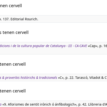
enen cervell
p. 137. Editorial Rourich.
s tenen cervell
dicions i de la cultura popular de Catalunya - III - CA-CAVE
«Cap», p. 16
tenen cervell
s & proverbis històrichs & tradicionals
«C», p. 22. Tarascó, Viladot & 
tenen cervell
a
«9. Aforismes de sentit irónich ó ánfibologich», p. 42. Llibreria d'