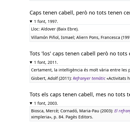
Caps tenen cabell, però no tots tenen cer
1 font, 1997.
Lloc: Aldover (Baix Ebre).
Villamón Piñol, Ismael; Aliern Pons, Francesca (199
Tots 'los' caps tenen cabell però no tots 
1 font, 2011.
Certament, la intel·ligència és molt vària entre les
Gisbert, Adolf (2011):
Refranyer temàtic
«Activitats 
Tots els caps tenen cabell, mes no tots t
1 font, 2003.
Biosca, Mercè; Cornadó, Maria-Pau (2003):
El refra
ximpleria», p. 84. Pagès Editors.