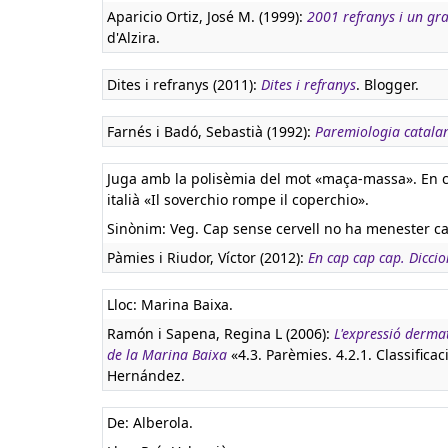
Aparicio Ortiz, José M. (1999):
2001 refranys i un gra
d'Alzira.
Dites i refranys (2011):
Dites i refranys
. Blogger.
Farnés i Badó, Sebastià (1992):
Paremiologia catala
Juga amb la polisèmia del mot «maça-massa». En cas
italià «Il soverchio rompe il coperchio».
Sinònim: Veg. Cap sense cervell no ha menester cap
Pàmies i Riudor, Víctor (2012):
En cap cap cap. Diccio
Lloc: Marina Baixa.
Ramón i Sapena, Regina L (2006):
L'expressió derma
de la Marina Baixa
«4.3. Parèmies. 4.2.1. Classificac
Hernández.
De: Alberola.