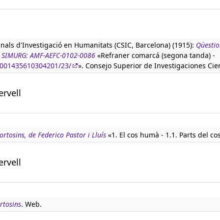
anals d'Investigació en Humanitats (CSIC, Barcelona) (1915):
Qüestio
ura SIMURG: AMF-AEFC-0102-0086
«Refraner comarcá (segona tanda) -
90001435610304201/23/
». Consejo Superior de Investigaciones Cien
ervell
rtosins, de Federico Pastor i Lluís
«1. El cos humà - 1.1. Parts del co
ervell
rtosins
. Web.