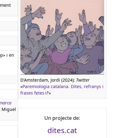
ament
p» i en
D'Amsterdam, Jordi (2024):
Twitter
«
Paremiologia catalana. Dites, refranys i
frases fetes
»
omarca
at Miguel
Un projecte de:
dites.cat