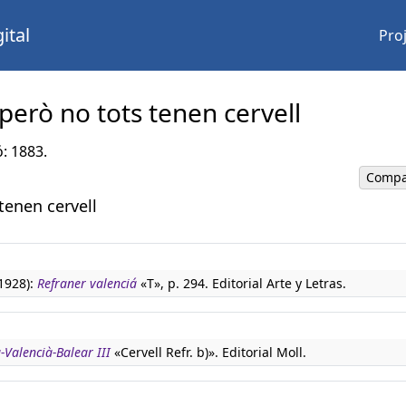
ital
Pro
 però no tots tenen cervell
ó: 1883.
Compa
tenen cervell
(1928):
Refraner valenciá
«T», p. 294. Editorial Arte y Letras.
-Valencià-Balear III
«Cervell Refr. b)». Editorial Moll.