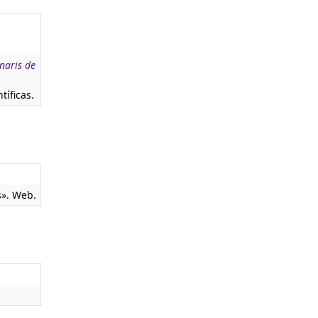
naris de
tíficas.
s». Web.