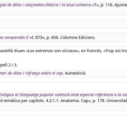
pat de dites i cançonetes d'Alzira i la seua comarca
«T», p. 116. Ajunt
na comparada II
«C 873», p. 656. Columna Edicions.
tellà diuen «Los extremos son viciosos», en francès, «Trop est tro
ell 2 i 3.
nari de dites i refranys sobre el cap
. Autoedició.
tològica al llenguatge popular valencià amb especial referència a la c
ió temàtica per capítols. 4.2.1.1. Anatomia. Cap», p. 178. Universit