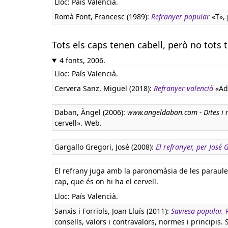
Lloc: País Valencià.
Romà Font, Francesc (1989):
Refranyer popular
«T», 
Tots els caps tenen cabell, però no tots 
4 fonts, 2006.
Lloc: País Valencià.
Cervera Sanz, Miguel (2018):
Refranyer valencià
«Adv
Daban, Àngel (2006):
www.angeldaban.com - Dites i 
cervell». Web.
Gargallo Gregori, José (2008):
El refranyer, per José
El refrany juga amb la paronomàsia de les paraules c
cap, que és on hi ha el cervell.
Lloc: País Valencià.
Sanxis i Forriols, Joan Lluís (2011):
Saviesa popular. R
consells, valors i contravalors, normes i principis.