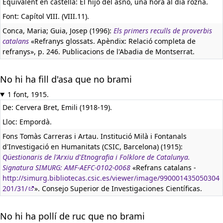
Equivalent en castellà:
El hijo del asno, una hora al día rozna.
Font: Capítol VIII. (VIII.11).
Conca, Maria; Guia, Josep (1996):
Els primers reculls de proverbis
catalans
«Refranys glossats. Apèndix: Relació completa de
refranys», p. 246. Publicacions de l'Abadia de Montserrat.
No hi ha fill d'asa que no brami
1 font, 1915.
De: Cervera Bret, Emili (1918-19).
Lloc: Empordà.
Fons Tomàs Carreras i Artau. Institució Milà i Fontanals
d'Investigació en Humanitats (CSIC, Barcelona) (1915):
Qüestionaris de l'Arxiu d'Etnografia i Folklore de Catalunya.
Signatura SIMURG: AMF-AEFC-0102-0068
«Refrans catalans -
http://simurg.bibliotecas.csic.es/viewer/image/990001435050304
201/31/
». Consejo Superior de Investigaciones Científicas.
No hi ha pollí de ruc que no brami