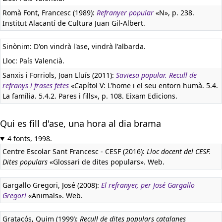
Romà Font, Francesc (1989):
Refranyer popular
«N», p. 238.
Institut Alacantí de Cultura Juan Gil-Albert.
Sinònim: D'on vindrà l'ase, vindrà l'albarda.
Lloc: País Valencià.
Sanxis i Forriols, Joan Lluís (2011):
Saviesa popular. Recull de
refranys i frases fetes
«Capítol V: L'home i el seu entorn humà. 5.4.
La família. 5.4.2. Pares i fills», p. 108. Eixam Edicions.
Qui es fill d'ase, una hora al dia brama
4 fonts, 1998.
Centre Escolar Sant Francesc - CESF (2016):
Lloc docent del CESF.
Dites populars
«Glossari de dites populars». Web.
Gargallo Gregori, José (2008):
El refranyer, per José Gargallo
Gregori
«Animals». Web.
Gratacós, Quim (1999):
Recull de dites populars catalanes