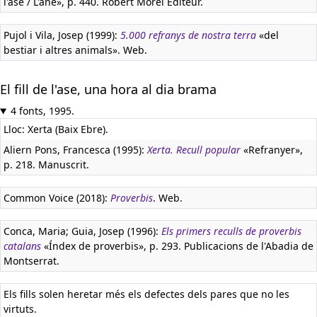
l'ase / L'âne», p. 440. Robert Morel Editeur.
Pujol i Vila, Josep (1999):
5.000 refranys de nostra terra
«del
bestiar i altres animals». Web.
El fill de l'ase, una hora al dia brama
4 fonts, 1995.
Lloc: Xerta (Baix Ebre).
Aliern Pons, Francesca (1995):
Xerta. Recull popular
«Refranyer»,
p. 218. Manuscrit.
Common Voice (2018):
Proverbis
. Web.
Conca, Maria; Guia, Josep (1996):
Els primers reculls de proverbis
catalans
«Índex de proverbis», p. 293. Publicacions de l'Abadia de
Montserrat.
Els fills solen heretar més els defectes dels pares que no les
virtuts.