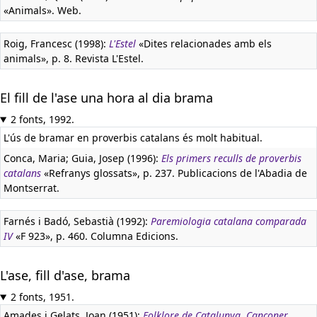
«Animals». Web.
Roig, Francesc (1998):
L'Estel
«Dites relacionades amb els
animals», p. 8. Revista L'Estel.
El fill de l'ase una hora al dia brama
2 fonts, 1992.
L'ús de bramar en proverbis catalans és molt habitual.
Conca, Maria; Guia, Josep (1996):
Els primers reculls de proverbis
catalans
«Refranys glossats», p. 237. Publicacions de l'Abadia de
Montserrat.
Farnés i Badó, Sebastià (1992):
Paremiologia catalana comparada
IV
«F 923», p. 460. Columna Edicions.
L'ase, fill d'ase, brama
2 fonts, 1951.
Amades i Gelats, Joan (1951):
Folklore de Catalunya. Cançoner