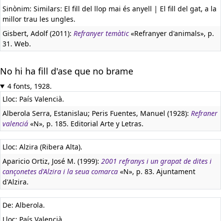
Sinònim: Similars: El fill del llop mai és anyell | El fill del gat, a la
millor trau les ungles.
Gisbert, Adolf (2011):
Refranyer temàtic
«Refranyer d'animals», p.
31. Web.
No hi ha fill d'ase que no brame
4 fonts, 1928.
Lloc: País Valencià.
Alberola Serra, Estanislau; Peris Fuentes, Manuel (1928):
Refraner
valenciá
«N», p. 185. Editorial Arte y Letras.
Lloc: Alzira (Ribera Alta).
Aparicio Ortiz, José M. (1999):
2001 refranys i un grapat de dites i
cançonetes d'Alzira i la seua comarca
«N», p. 83. Ajuntament
d'Alzira.
De: Alberola.
Lloc: País Valencià.