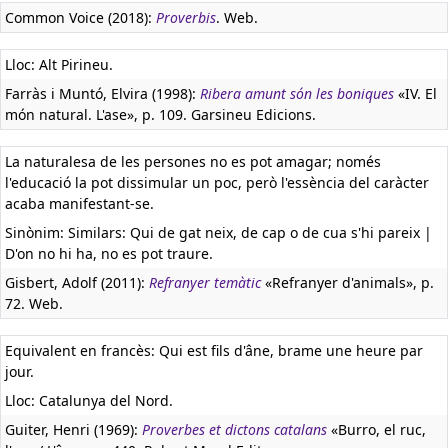
Common Voice (2018):
Proverbis
. Web.
Lloc: Alt Pirineu.
Farràs i Muntó, Elvira (1998):
Ribera amunt són les boniques
«IV. El
món natural. L'ase», p. 109. Garsineu Edicions.
La naturalesa de les persones no es pot amagar; només
l'educació la pot dissimular un poc, però l'essència del caràcter
acaba manifestant-se.
Sinònim: Similars: Qui de gat neix, de cap o de cua s'hi pareix |
D'on no hi ha, no es pot traure.
Gisbert, Adolf (2011):
Refranyer temàtic
«Refranyer d'animals», p.
72. Web.
Equivalent en francès:
Qui est fils d'âne, brame une heure par
jour.
Lloc: Catalunya del Nord.
Guiter, Henri (1969):
Proverbes et dictons catalans
«Burro, el ruc,