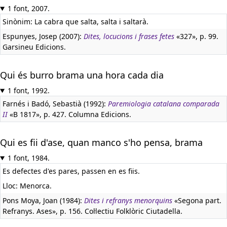
1 font, 2007.
Sinònim: La cabra que salta, salta i saltarà.
Espunyes, Josep (2007):
Dites, locucions i frases fetes
«327», p. 99.
Garsineu Edicions.
Qui és burro brama una hora cada dia
1 font, 1992.
Farnés i Badó, Sebastià (1992):
Paremiologia catalana comparada
II
«B 1817», p. 427. Columna Edicions.
Qui es fii d'ase, quan manco s'ho pensa, brama
1 font, 1984.
Es defectes d'es pares, passen en es fiis.
Lloc: Menorca.
Pons Moya, Joan (1984):
Dites i refranys menorquins
«Segona part.
Refranys. Ases», p. 156. Col·lectiu Folklòric Ciutadella.