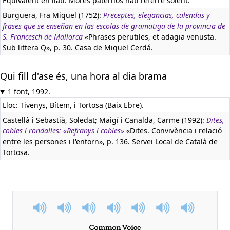
Equivalent en llatí:
Mores paternos nati referre solent.
Burguera, Fra Miquel (1752):
Preceptes, elegancias, calendas y
frases que se enseñan en las escolas de gramatiga de la provincia de
S. Francesch de Mallorca
«Phrases perutiles, et adagia venusta.
Sub littera Q», p. 30. Casa de Miquel Cerdá.
Qui fill d'ase és, una hora al dia brama
1 font, 1992.
Lloc: Tivenys, Bítem, i Tortosa (Baix Ebre).
Castellà i Sebastià, Soledat; Maigí i Canalda, Carme (1992):
Dites,
cobles i rondalles: «Refranys i cobles»
«Dites. Convivència i relació
entre les persones i l'entorn», p. 136. Servei Local de Català de
Tortosa.