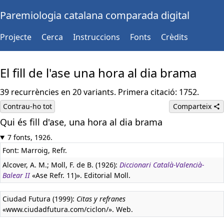
Paremiologia catalana comparada digital
Projecte
Cerca
Instruccions
Fonts
Crèdits
El fill de l'ase una hora al dia brama
39 recurrències en 20 variants. Primera citació: 1752.
Contrau-ho tot
Comparteix
Qui és fill d'ase, una hora al dia brama
7 fonts, 1926.
Font: Marroig, Refr.
Alcover, A. M.; Moll, F. de B. (1926):
Diccionari Català-Valencià-
Balear II
«Ase Refr. 11)». Editorial Moll.
Ciudad Futura (1999):
Citas y refranes
«www.ciudadfutura.com/ciclon/». Web.