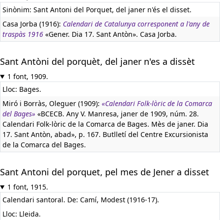
Sinònim: Sant Antoni del Porquet, del janer n'és el disset.
Casa Jorba (1916):
Calendari de Catalunya corresponent a l'any de
traspàs 1916
«Gener. Dia 17. Sant Antòn». Casa Jorba.
Sant Antòni del porquèt, del janer n'es a dissèt
1 font, 1909.
Lloc: Bages.
Miró i Borràs, Oleguer (1909):
«Calendari Folk-lòric de la Comarca
del Bages»
«BCECB. Any V. Manresa, janer de 1909, núm. 28.
Calendari Folk-lòric de la Comarca de Bages. Mès de janer. Dia
17. Sant Antòn, abad», p. 167. Butlletí del Centre Excursionista
de la Comarca del Bages.
Sant Antoni del porquet, pel mes de Jener a disset
1 font, 1915.
Calendari santoral. De: Camí, Modest (1916-17).
Lloc: Lleida.