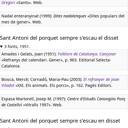
Gregori
«Sants». Web.
Nadal enteranyinat (1999):
Dites nadalenques
«Dites populars del
mes de gener». Web.
Sant Antoni del porquet sempre s'escau el disset
3 fonts, 1951.
Amades i Gelats, Joan (1951):
Folklore de Catalunya. Cançoner
«Refranys del calendari. Gener», p. 963. Editorial Selecta-
Catalonia.
Biosca, Mercè; Cornadó, Maria-Pau (2003):
El refranyer de Joan
Viladot
«XXI. Els animals. Els porcs», p. 162. Pagès Editors.
Espasa Martorell, Josep M. (1997):
Centre d'Estudis Canongins Ponç
de Castellví
«Vitralls 1997». Web.
Sant Antoni del porquet sempre s'escau en disset