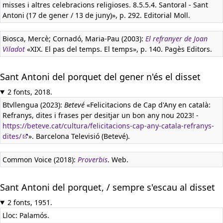
misses i altres celebracions religioses. 8.5.5.4. Santoral - Sant
Antoni (17 de gener / 13 de juny)», p. 292. Editorial Moll.
Biosca, Mercè; Cornadó, Maria-Pau (2003):
El refranyer de Joan
Viladot
«XIX. El pas del temps. El temps», p. 140. Pagès Editors.
Sant Antoni del porquet del gener n'és el disset
2 fonts, 2018.
Btvllengua (2023):
Betevé
«Felicitacions de Cap d'Any en català:
Refranys, dites i frases per desitjar un bon any nou 2023! -
https://beteve.cat/cultura/felicitacions-cap-any-catala-refranys-
dites/
». Barcelona Televisió (Betevé).
Common Voice (2018):
Proverbis
. Web.
Sant Antoni del porquet, / sempre s'escau al disset
2 fonts, 1951.
Lloc: Palamós.