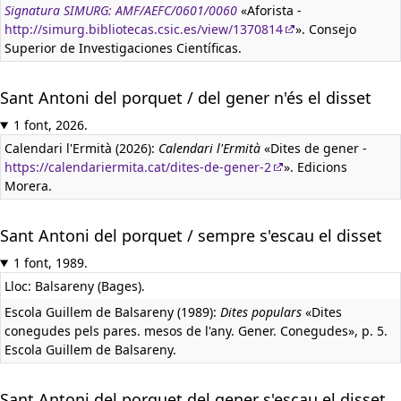
Signatura SIMURG: AMF/AEFC/0601/0060
«Aforista -
http://simurg.bibliotecas.csic.es/view/1370814
». Consejo
Superior de Investigaciones Científicas.
Sant Antoni del porquet / del gener n'és el disset
1 font, 2026.
Calendari l'Ermità (2026):
Calendari l'Ermità
«Dites de gener -
https://calendariermita.cat/dites-de-gener-2
». Edicions
Morera.
Sant Antoni del porquet / sempre s'escau el disset
1 font, 1989.
Lloc: Balsareny (Bages).
Escola Guillem de Balsareny (1989):
Dites populars
«Dites
conegudes pels pares. mesos de l'any. Gener. Conegudes», p. 5.
Escola Guillem de Balsareny.
Sant Antoni del porquet del gener s'escau el disset