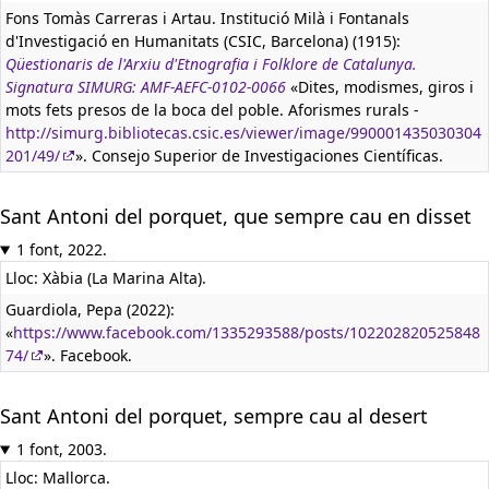
Fons Tomàs Carreras i Artau. Institució Milà i Fontanals
d'Investigació en Humanitats (CSIC, Barcelona) (1915):
Qüestionaris de l'Arxiu d'Etnografia i Folklore de Catalunya.
Signatura SIMURG: AMF-AEFC-0102-0066
«Dites, modismes, giros i
mots fets presos de la boca del poble. Aforismes rurals -
http://simurg.bibliotecas.csic.es/viewer/image/990001435030304
201/49/
». Consejo Superior de Investigaciones Científicas.
Sant Antoni del porquet, que sempre cau en disset
1 font, 2022.
Lloc: Xàbia (La Marina Alta).
Guardiola, Pepa (2022):
«
https://www.facebook.com/1335293588/posts/102202820525848
74/
». Facebook.
Sant Antoni del porquet, sempre cau al desert
1 font, 2003.
Lloc: Mallorca.