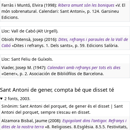
Farràs i Muntó, Elvira (1998):
Ribera amunt són les boniques
«V. El
món sobrenatural. Calendari: Sant Antoni», p. 124. Garsineu
Edicions.
Lloc: Vall de Cabó (Alt Urgell).
Obiols Potensà, Josep (2016):
Dites, refranys i paraules de la Vall de
Cabó
«Dites i refranys. 1. Dels sants», p. 59. Edicions Salòria.
Lloc: Sant Feliu de Guíxols.
Viader, Josep M. (1947):
Calendari amb refranys per tots els dies
«Gener», p. 2. Asociación de Bibliófilos de Barcelona.
Sant Antoni de gener, compta bé que disset té
2 fonts, 2003.
Sinònim: Sant Antoni del porquet, de gener és el disset | Sant
Antoni del porquet, sempre s'escau en disset.
Alzamora Bisbal, Jaume (2008):
Espigolant dins l'antigor. Refranys i
dites de la nostra terra
«8. Religioses. 8.Església. 8.5.5. Festivitats,