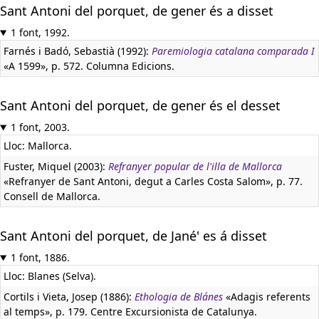
Sant Antoni del porquet, de gener és a disset
1 font, 1992.
Farnés i Badó, Sebastià (1992):
Paremiologia catalana comparada I
«A 1599», p. 572. Columna Edicions.
Sant Antoni del porquet, de gener és el desset
1 font, 2003.
Lloc: Mallorca.
Fuster, Miquel (2003):
Refranyer popular de l'illa de Mallorca
«Refranyer de Sant Antoni, degut a Carles Costa Salom», p. 77.
Consell de Mallorca.
Sant Antoni del porquet, de Jané' es á disset
1 font, 1886.
Lloc: Blanes (Selva).
Cortils i Vieta, Josep (1886):
Ethologia de Blánes
«Adagis referents
al temps», p. 179. Centre Excursionista de Catalunya.