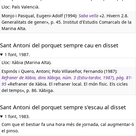
Lloc: País Valencià.
Monjo i Pasqual, Eugeni-Adolf (1994):
Saba vella
«2. Hivern 2.8.
Generalitats de gener», p. 45. Institut d'Estudis Comarcals de la
Marina Alta.
Sant Antoni del porquet sempre cau en disset
1 font, 1987.
Lloc: Xàbia (Marina Alta).
Espinós i Quero, Antoni; Polo Villaseñor, Fernando (1987):
Refraner de Xàbia, dins Xàbiga, núm. 3 (Estiu-tardor, 1987), pàg. 81-
95
«Refraner de Xàbia. El refraner local. El món físic. Els cicles
del temps», p. 86. Xàbiga.
Sant Antoni del porquet sempre s'escau al disset
1 font, 1983.
Com que el bestiar fa una hora més de jornada, cal augmentar-li
el pinso.