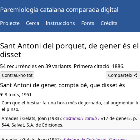
Paremiologia catalana comparada digital
Projecte
Cerca
Instruccions
Fonts
Crèdits
Sant Antoni del porquet, de gener és el
disset
54 recurrències en 39 variants. Primera citació: 1886.
Contrau-ho tot
Comparteix
Sant Antoni de gener, compta bé, que disset és
3 fonts, 1951.
Com que el bestiar fa una hora més de jornada, cal augmentar-li
el pinso.
Amades i Gelats, Joan (1983):
Costumari català I
«17 de gener», p.
544. Salvat, S.A. de Ediciones.
Amades i Gelats, Joan (1951):
Folklore de Catalunya. Cançoner