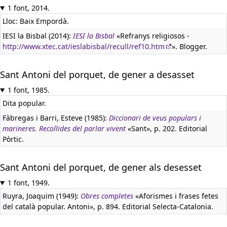
1 font, 2014.
Lloc: Baix Empordà.
IESI la Bisbal (2014):
IESI la Bisbal
«Refranys religiosos -
http://www.xtec.cat/ieslabisbal/recull/ref10.htm
». Blogger.
Sant Antoni del porquet, de gener a desasset
1 font, 1985.
Dita popular.
Fàbregas i Barri, Esteve (1985):
Diccionari de veus populars i
marineres. Recollides del parlar vivent
«Sant», p. 202. Editorial
Pòrtic.
Sant Antoni del porquet, de gener als desesset
1 font, 1949.
Ruyra, Joaquim (1949):
Obres completes
«Aforismes i frases fetes
del català popular. Antoni», p. 894. Editorial Selecta-Catalonia.