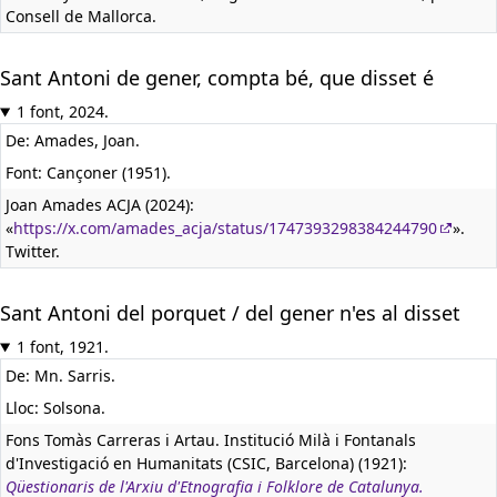
Consell de Mallorca.
Sant Antoni de gener, compta bé, que disset é
1 font, 2024.
De: Amades, Joan.
Font: Cançoner (1951).
Joan Amades ACJA (2024):
«
https://x.com/amades_acja/status/1747393298384244790
».
Twitter.
Sant Antoni del porquet / del gener n'es al disset
1 font, 1921.
De: Mn. Sarris.
Lloc: Solsona.
Fons Tomàs Carreras i Artau. Institució Milà i Fontanals
d'Investigació en Humanitats (CSIC, Barcelona) (1921):
Qüestionaris de l'Arxiu d'Etnografia i Folklore de Catalunya.