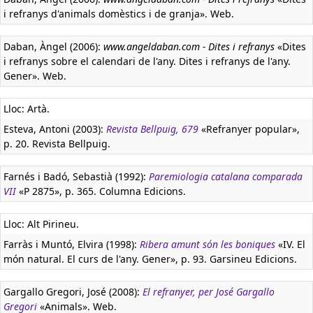
i refranys d'animals domèstics i de granja». Web.
Daban, Àngel (2006):
www.angeldaban.com - Dites i refranys
«Dites
i refranys sobre el calendari de l'any. Dites i refranys de l'any.
Gener». Web.
Lloc: Artà.
Esteva, Antoni (2003):
Revista Bellpuig, 679
«Refranyer popular»,
p. 20. Revista Bellpuig.
Farnés i Badó, Sebastià (1992):
Paremiologia catalana comparada
VII
«P 2875», p. 365. Columna Edicions.
Lloc: Alt Pirineu.
Farràs i Muntó, Elvira (1998):
Ribera amunt són les boniques
«IV. El
món natural. El curs de l'any. Gener», p. 93. Garsineu Edicions.
Gargallo Gregori, José (2008):
El refranyer, per José Gargallo
Gregori
«Animals». Web.