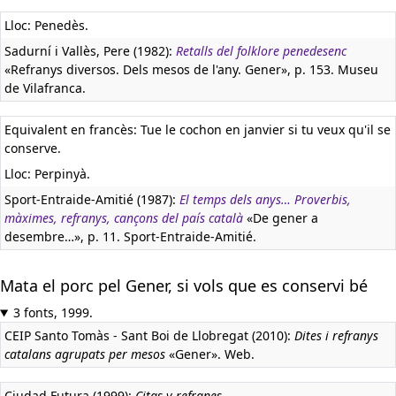
Lloc: Penedès.
Sadurní i Vallès, Pere (1982):
Retalls del folklore penedesenc
«Refranys diversos. Dels mesos de l'any. Gener», p. 153. Museu
de Vilafranca.
Equivalent en francès:
Tue le cochon en janvier si tu veux qu'il se
conserve.
Lloc: Perpinyà.
Sport-Entraide-Amitié (1987):
El temps dels anys… Proverbis,
màximes, refranys, cançons del país català
«De gener a
desembre…», p. 11. Sport-Entraide-Amitié.
Mata el porc pel Gener, si vols que es conservi bé
3 fonts, 1999.
CEIP Santo Tomàs - Sant Boi de Llobregat (2010):
Dites i refranys
catalans agrupats per mesos
«Gener». Web.
Ciudad Futura (1999):
Citas y refranes