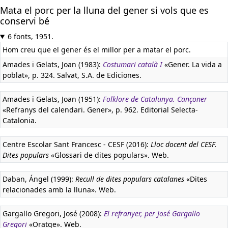
Mata el porc per la lluna del gener si vols que es
conservi bé
6 fonts, 1951.
Hom creu que el gener és el millor per a matar el porc.
Amades i Gelats, Joan (1983):
Costumari català I
«Gener. La vida a
poblat», p. 324. Salvat, S.A. de Ediciones.
Amades i Gelats, Joan (1951):
Folklore de Catalunya. Cançoner
«Refranys del calendari. Gener», p. 962. Editorial Selecta-
Catalonia.
Centre Escolar Sant Francesc - CESF (2016):
Lloc docent del CESF.
Dites populars
«Glossari de dites populars». Web.
Daban, Ángel (1999):
Recull de dites populars catalanes
«Dites
relacionades amb la lluna». Web.
Gargallo Gregori, José (2008):
El refranyer, per José Gargallo
Gregori
«Oratge». Web.