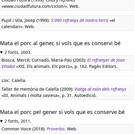
«www.ciudadfutura.com/ciclon/». Web.
Pujol i Vila, Josep (1999):
5.000 refranys de nostra terra
«el
calendari». Web.
Mata el porc al gener, si vols que es conservi bé
2 fonts, 2003.
Biosca, Mercè; Cornadó, Maria-Pau (2003):
El refranyer de Joan
Viladot
«XXI. Els animals. Els porcs», p. 162. Pagès Editors.
Lloc: Calella.
Taller de memòria de Calella (2009):
Viatge al món dels refranys
«III. Animals i molta saviesa», p. 31. Autoedició.
Mata el porc pel gener si vols que es conserve bé
2 fonts, 2011.
Common Voice (2018):
Proverbis
. Web.