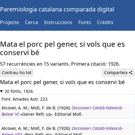
Paremiologia catalana comparada digital
Projecte
Cerca
Instruccions
Fonts
Crèdits
Mata el porc pel gener, si vols que es
conservi bé
57 recurrències en 15 variants. Primera citació: 1926.
Contrau-ho tot
Comparteix
Mata el porc pel gener, si vols que es conservi bé
20 fonts, 1926.
Font: Amades Astr. 223.
Alcover, A. M.; Moll, F. de B. (1926):
Diccionari Català-Valencià-
Balear VI
«Gener Refr. u)». Editorial Moll.
Alcover, A. M.; Moll, F. de B. (1926):
Diccionari Català-Valencià-
Balear VIII
«Porc Refr. m)». Editorial Moll.