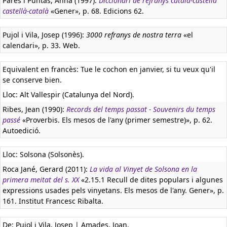
Parés i Puntas, Anna (1997):
Diccionari de refranys català-castella
castellà-català
«Gener», p. 68. Edicions 62.
Pujol i Vila, Josep (1996):
3000 refranys de nostra terra
«el
calendari», p. 33. Web.
Equivalent en francès:
Tue le cochon en janvier, si tu veux qu'il
se conserve bien.
Lloc: Alt Vallespir (Catalunya del Nord).
Ribes, Jean (1990):
Records del temps passat - Souvenirs du temps
passé
«Proverbis. Els mesos de l'any (primer semestre)», p. 62.
Autoedició.
Lloc: Solsona (Solsonès).
Roca Jané, Gerard (2011):
La vida al Vinyet de Solsona en la
primera meitat del s. XX
«2.15.1 Recull de dites populars i algunes
expressions usades pels vinyetans. Els mesos de l'any. Gener», p.
161. Institut Francesc Ribalta.
De: Pujol i Vila, Josep | Amades, Joan.