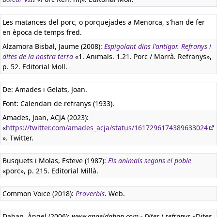
Les matances del porc, o porquejades a Menorca, s'han de fer
en època de temps fred.
Alzamora Bisbal, Jaume (2008):
Espigolant dins l'antigor. Refranys i
dites de la nostra terra
«1. Animals. 1.21. Porc / Marrà. Refranys»,
p. 52. Editorial Moll.
De: Amades i Gelats, Joan.
Font: Calendari de refranys (1933).
Amades, Joan, ACJA (2023):
«
https://twitter.com/amades_acja/status/1617296174389633024
». Twitter.
Busquets i Molas, Esteve (1987):
Els animals segons el poble
«porc», p. 215. Editorial Millà.
Common Voice (2018):
Proverbis
. Web.
Daban, Àngel (2006):
www.angeldaban.com - Dites i refranys
«Dites