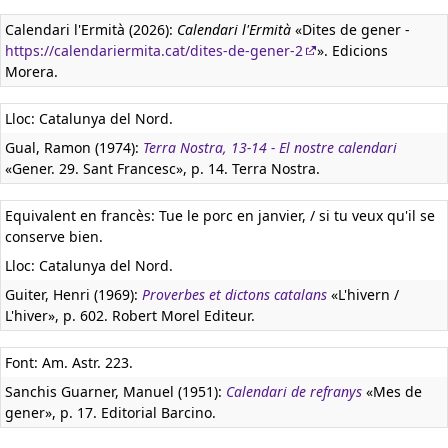
Calendari l'Ermità (2026):
Calendari l'Ermità
«Dites de gener -
https://calendariermita.cat/dites-de-gener-2
». Edicions
Morera.
Lloc: Catalunya del Nord.
Gual, Ramon (1974):
Terra Nostra, 13-14 - El nostre calendari
«Gener. 29. Sant Francesc», p. 14. Terra Nostra.
Equivalent en francès:
Tue le porc en janvier, / si tu veux qu'il se
conserve bien.
Lloc: Catalunya del Nord.
Guiter, Henri (1969):
Proverbes et dictons catalans
«L'hivern /
L'hiver», p. 602. Robert Morel Editeur.
Font: Am. Astr. 223.
Sanchis Guarner, Manuel (1951):
Calendari de refranys
«Mes de
gener», p. 17. Editorial Barcino.