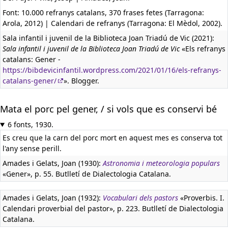
Font: 10.000 refranys catalans, 370 frases fetes (Tarragona:
Arola, 2012) | Calendari de refranys (Tarragona: El Mèdol, 2002).
Sala infantil i juvenil de la Biblioteca Joan Triadú de Vic (2021):
Sala infantil i juvenil de la Biblioteca Joan Triadú de Vic
«Els refranys
catalans: Gener -
https://bibdevicinfantil.wordpress.com/2021/01/16/els-refranys-
catalans-gener/
». Blogger.
Mata el porc pel gener, / si vols que es conservi bé
6 fonts, 1930.
Es creu que la carn del porc mort en aquest mes es conserva tot
l'any sense perill.
Amades i Gelats, Joan (1930):
Astronomia i meteorologia populars
«Gener», p. 55. Butlletí de Dialectologia Catalana.
Amades i Gelats, Joan (1932):
Vocabulari dels pastors
«Proverbis. I.
Calendari proverbial del pastor», p. 223. Butlletí de Dialectologia
Catalana.