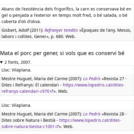
Abans de l'existència dels frigorífics, la carn es conservava bé en
gel o penjada a l'exterior en temps molt fred, o bé salada, o bé
coberta d'oli d'oliva.
Gisbert, Adolf (2011):
Refranyer temàtic
«Èpoques de l'any. Mesos,
labors i collites. Gener», p. 680. Web.
Mata el porc per gener, si vols que es conservi bé
2 fonts, 2007.
Lloc: Vilaplana.
Mestre Huguet, Maria del Carme (2007):
Lo Pedrís
«Revista 27 -
Dites i Refranys: El calendari -
https://www.lopedris.cat/dites-
refranys-calendari-c970
». Web.
Lloc: Vilaplana.
Mestre Huguet, Maria del Carme (2007):
Lo Pedrís
«Revista 28 -
Dites sobre Natura i Bestià -
https://www.lopedris.cat/dites-
sobre-natura-bestia-c1001
». Web.