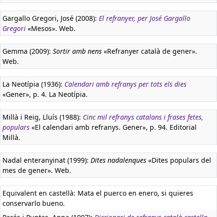
Gargallo Gregori, José (2008):
El refranyer, per José Gargallo
Gregori
«Mesos». Web.
Gemma (2009):
Sortir amb nens
«Refranyer català de gener».
Web.
La Neotípia (1936):
Calendari amb refranys per tots els dies
«Gener», p. 4. La Neotípia.
Millà i Reig, Lluís (1988):
Cinc mil refranys catalans i frases fetes,
populars
«El calendari amb refranys. Gener», p. 94. Editorial
Millà.
Nadal enteranyinat (1999):
Dites nadalenques
«Dites populars del
mes de gener». Web.
Equivalent en castellà:
Mata el puerco en enero, si quieres
conservarlo bueno.