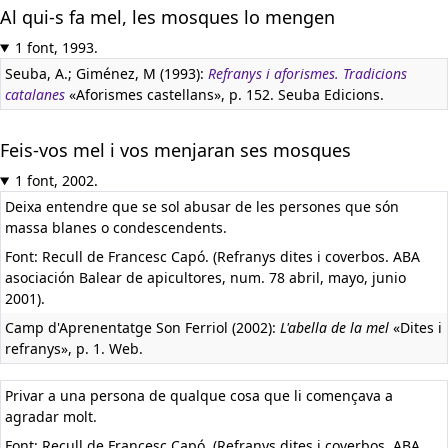
Al qui-s fa mel, les mosques lo mengen
1 font, 1993.
Seuba, A.; Giménez, M (1993):
Refranys i aforismes. Tradicions
catalanes
«Aforismes castellans», p. 152. Seuba Edicions.
Feis-vos mel i vos menjaran ses mosques
1 font, 2002.
Deixa entendre que se sol abusar de les persones que són
massa blanes o condescendents.
Font: Recull de Francesc Capó. (Refranys dites i coverbos. ABA
asociación Balear de apicultores, num. 78 abril, mayo, junio
2001).
Camp d'Aprenentatge Son Ferriol (2002):
L'abella de la mel
«Dites i
refranys», p. 1. Web.
Privar a una persona de qualque cosa que li començava a
agradar molt.
Font: Recull de Francesc Capó. (Refranys dites i coverbos. ABA