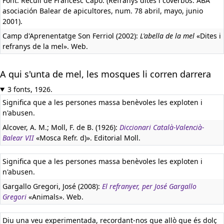
Font: Recull de Francesc Capó. (Refranys dites i coverbos. ABA
asociación Balear de apicultores, num. 78 abril, mayo, junio
2001).
Camp d'Aprenentatge Son Ferriol (2002):
L'abella de la mel
«Dites i
refranys de la mel». Web.
A qui s'unta de mel, les mosques li corren darrera
3 fonts, 1926.
Significa que a les persones massa benèvoles les exploten i
n'abusen.
Alcover, A. M.; Moll, F. de B. (1926):
Diccionari Català-Valencià-
Balear VII
«Mosca Refr. d)». Editorial Moll.
Significa que a les persones massa benèvoles les exploten i
n'abusen.
Gargallo Gregori, José (2008):
El refranyer, per José Gargallo
Gregori
«Animals». Web.
Diu una veu experimentada, recordant-nos que allò que és dolç