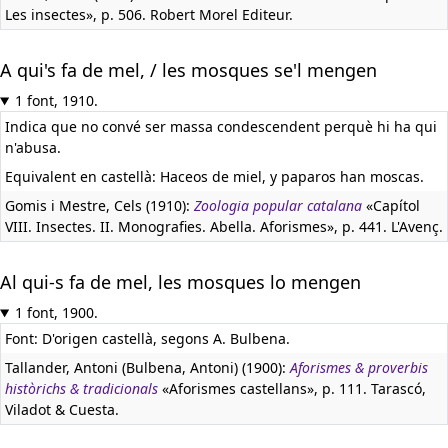
Les insectes», p. 506. Robert Morel Editeur.
A qui's fa de mel, / les mosques se'l mengen
1 font, 1910.
Indica que no convé ser massa condescendent perquè hi ha qui
n'abusa.
Equivalent en castellà:
Haceos de miel, y paparos han moscas.
Gomis i Mestre, Cels (1910):
Zoologia popular catalana
«Capítol
VIII. Insectes. II. Monografies. Abella. Aforismes», p. 441. L'Avenç.
Al qui-s fa de mel, les mosques lo mengen
1 font, 1900.
Font: D'origen castellà, segons A. Bulbena.
Tallander, Antoni (Bulbena, Antoni) (1900):
Aforismes & proverbis
històrichs & tradicionals
«Aforismes castellans», p. 111. Tarascó,
Viladot & Cuesta.