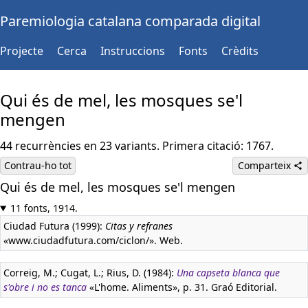
Paremiologia catalana comparada digital
Projecte
Cerca
Instruccions
Fonts
Crèdits
Qui és de mel, les mosques se'l
mengen
44 recurrències en 23 variants. Primera citació: 1767.
Contrau-ho tot
Comparteix
Qui és de mel, les mosques se'l mengen
11 fonts, 1914.
Ciudad Futura (1999):
Citas y refranes
«www.ciudadfutura.com/ciclon/». Web.
Correig, M.; Cugat, L.; Rius, D. (1984):
Una capseta blanca que
s'obre i no es tanca
«L'home. Aliments», p. 31. Graó Editorial.