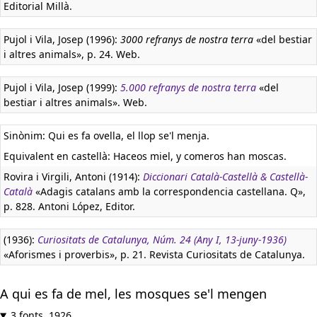
Editorial Millà.
Pujol i Vila, Josep (1996):
3000 refranys de nostra terra
«del bestiar
i altres animals», p. 24. Web.
Pujol i Vila, Josep (1999):
5.000 refranys de nostra terra
«del
bestiar i altres animals». Web.
Sinònim: Qui es fa ovella, el llop se'l menja.
Equivalent en castellà:
Haceos miel, y comeros han moscas.
Rovira i Virgili, Antoni (1914):
Diccionari Català-Castellà & Castellà-
Català
«Adagis catalans amb la correspondencia castellana. Q»,
p. 828. Antoni López, Editor.
(1936):
Curiositats de Catalunya, Núm. 24 (Any I, 13-juny-1936)
«Aforismes i proverbis», p. 21. Revista Curiositats de Catalunya.
A qui es fa de mel, les mosques se'l mengen
3 fonts, 1926.