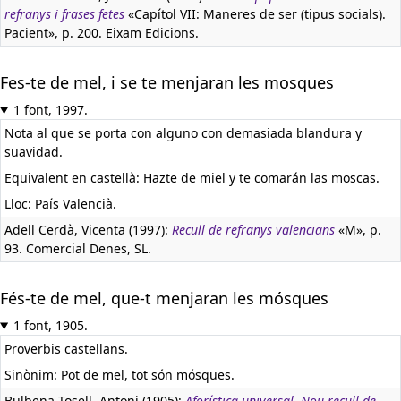
refranys i frases fetes
«Capítol VII: Maneres de ser (tipus socials).
Pacient», p. 200. Eixam Edicions.
Fes-te de mel, i se te menjaran les mosques
1 font, 1997.
Nota al que se porta con alguno con demasiada blandura y
suavidad.
Equivalent en castellà:
Hazte de miel y te comarán las moscas.
Lloc: País Valencià.
Adell Cerdà, Vicenta (1997):
Recull de refranys valencians
«M», p.
93. Comercial Denes, SL.
Fés-te de mel, que-t menjaran les mósques
1 font, 1905.
Proverbis castellans.
Sinònim: Pot de mel, tot són mósques.
Bulbena-Tosell, Antoni (1905):
Aforística universal. Nou recull de