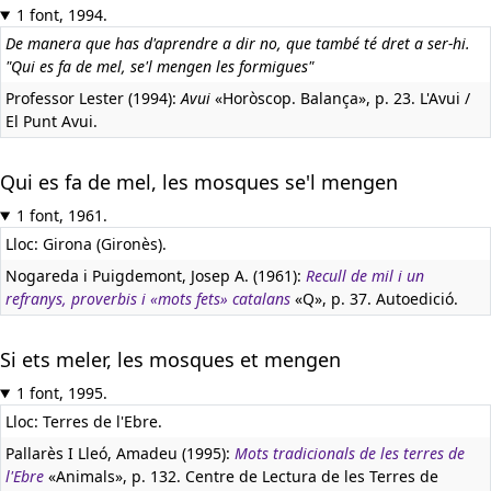
1 font, 1994.
De manera que has d'aprendre a dir no, que també té dret a ser-hi.
"Qui es fa de mel, se'l mengen les formigues"
Professor Lester (1994):
Avui
«Horòscop. Balança», p. 23. L'Avui /
El Punt Avui.
Qui es fa de mel, les mosques se'l mengen
1 font, 1961.
Lloc: Girona (Gironès).
Nogareda i Puigdemont, Josep A. (1961):
Recull de mil i un
refranys, proverbis i «mots fets» catalans
«Q», p. 37. Autoedició.
Si ets meler, les mosques et mengen
1 font, 1995.
Lloc: Terres de l'Ebre.
Pallarès I Lleó, Amadeu (1995):
Mots tradicionals de les terres de
l'Ebre
«Animals», p. 132. Centre de Lectura de les Terres de