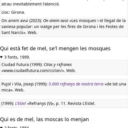
atrau inevitablement l'atenció.
Lloc: Girona.
On anem avui (2023):
On anem avui
«Les mosques i el llegat de la
saviesa popular: un viatge per les fires de Girona i les Festes de
Sant Narcís». Web.
Qui està fet de mel, se'l mengen les mosques
3 fonts, 1999.
Ciudad Futura (1999):
Citas y refranes
«www.ciudadfutura.com/ciclon/». Web.
Pujol i Vila, Josep (1999):
5.000 refranys de nostra terra
«de tot una
mica». Web.
(1999):
L'Estel
«Refranys (V)», p. 11. Revista L'Estel.
Qui es de mel, las moscas lo menjan
2 fonts, 1884.