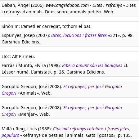
Daban, Àngel (2006):
www.angeldaban.com - Dites i refranys
«Dites
i refranys d'animals. Dites sobre animals petits». Web.
Sinònim: L'ametller carregat, tothom el bat.
Espunyes, Josep (2007):
Dites, locucions i frases fetes
«321», p. 98.
Garsineu Edicions.
Lloc: Alt Pirineu.
Farràs i Muntó, Elvira (1998):
Ribera amunt són les boniques
«I.
L'ésser humà. L'amistat», p. 26. Garsineu Edicions.
Gargallo Gregori, José (2008):
El refranyer, per José Gargallo
Gregori
«Animals». Web.
Gargallo Gregori, José (2008):
El refranyer, per José Gargallo
Gregori
«Menjar». Web.
Millà i Reig, Lluís (1988):
Cinc mil refranys catalans i frases fetes,
populars
«Refranys de besties i animals. Gats i gossos», p. 135.