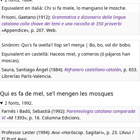
Equivalent en italià:
Chi si fa miele, lo mangiano le mosche.
Frisoni, Gaetano (1912):
Grammatica e dizionario della lingua
catalana colla chiave dei temi e una raccolta di 350 proverbi
«Appendice», p. 207. Web.
Sinònim: Qui's fa ovella'l llop se'l menja | Bo, bo, vol dir bobo.
Equivalent en castellà:
Haceos miel, y comeros (ó pájaros han
moscas).
Saura, Santiago Ángel (1884):
Refranero castellano-catalán
, p. 653.
Librerías París-Valencia.
Qui es fa de mel, se'l mengen les mosques
2 fonts, 1992.
Farnés i Badó, Sebastià (1992):
Paremiologia catalana comparada
VI
«M 1393», p. 16. Columna Edicions.
Professor Lester (1994):
Avui
«Horòscop. Sagitari», p. 23. L'Avui /
El Punt Avui.