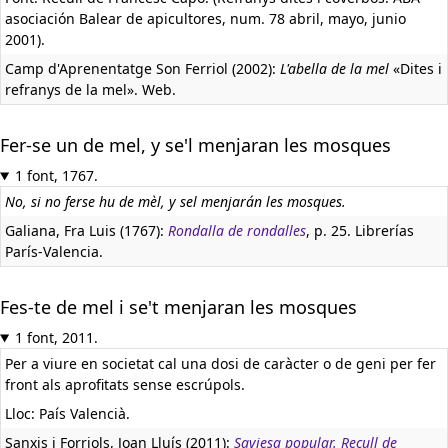
asociación Balear de apicultores, num. 78 abril, mayo, junio
2001).
Camp d'Aprenentatge Son Ferriol (2002):
L'abella de la mel
«Dites i
refranys de la mel». Web.
Fer-se un de mel, y se'l menjaran les mosques
1 font, 1767.
No, si no ferse hu de mèl, y sel menjarán les mosques.
Galiana, Fra Luis (1767):
Rondalla de rondalles
, p. 25. Librerías
París-Valencia.
Fes-te de mel i se't menjaran les mosques
1 font, 2011.
Per a viure en societat cal una dosi de caràcter o de geni per fer
front als aprofitats sense escrúpols.
Lloc: País Valencià.
Sanxis i Forriols, Joan Lluís (2011):
Saviesa popular. Recull de