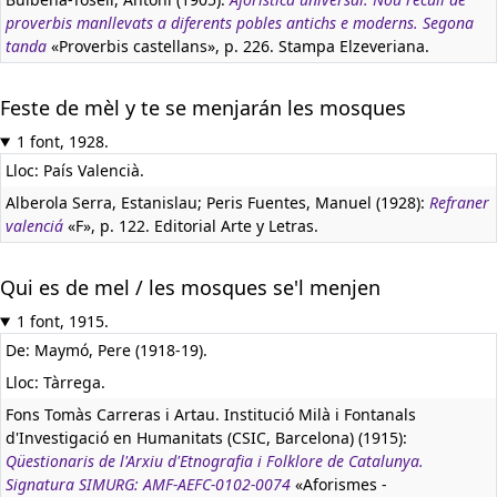
proverbis manllevats a diferents pobles antichs e moderns. Segona
tanda
«Proverbis castellans», p. 226. Stampa Elzeveriana.
Feste de mèl y te se menjarán les mosques
1 font, 1928.
Lloc: País Valencià.
Alberola Serra, Estanislau; Peris Fuentes, Manuel (1928):
Refraner
valenciá
«F», p. 122. Editorial Arte y Letras.
Qui es de mel / les mosques se'l menjen
1 font, 1915.
De: Maymó, Pere (1918-19).
Lloc: Tàrrega.
Fons Tomàs Carreras i Artau. Institució Milà i Fontanals
d'Investigació en Humanitats (CSIC, Barcelona) (1915):
Qüestionaris de l'Arxiu d'Etnografia i Folklore de Catalunya.
Signatura SIMURG: AMF-AEFC-0102-0074
«Aforismes -