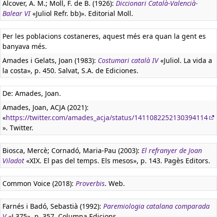
Alcover, A. M.; Moll, F. de B. (1926):
Diccionari Català-Valencià-
Balear VI
«Juliol Refr. bb)». Editorial Moll.
Per les poblacions costaneres, aquest més era quan la gent es
banyava més.
Amades i Gelats, Joan (1983):
Costumari català IV
«Juliol. La vida a
la costa», p. 450. Salvat, S.A. de Ediciones.
De: Amades, Joan.
Amades, Joan, ACJA (2021):
«
https://twitter.com/amades_acja/status/1411082252130394114
». Twitter.
Biosca, Mercè; Cornadó, Maria-Pau (2003):
El refranyer de Joan
Viladot
«XIX. El pas del temps. Els mesos», p. 143. Pagès Editors.
Common Voice (2018):
Proverbis
. Web.
Farnés i Badó, Sebastià (1992):
Paremiologia catalana comparada
V
«J 375», p. 357. Columna Edicions.