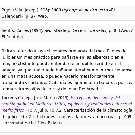
Pujol i Vila, Josep (1996):
3000 refranys de nostra terra
«El
Calendari», p. 37. Web.
Sentís, Carles (1994):
Avui
«Diàleg. De rem i de vela», p. 8. L'Avui /
El Punt Avui.
Refrán referido a las actividades humanas del mes. El mes de
julio es un mes práctico para bañarse en las albercas o en el
mar, no obstante puede entenderse un doble sentido en el
adagio, ya que uno puede bañarse literalmente introduciéndose
en una masa acuosa, o puede hacerlo metafóricamente
trabajando y sudando. Cada día es óptimo para bañarse, por las
temperaturas altas del aire y del mar. De: Amades.
Torrens Calleja, José María (2019):
Percepción del clima y del
cambio global en Mallorca. Mitos, equívocos y realidades entorno al
medio físico
«10.7. Julio. 10.7.2. Caracterización de la climatología
de julio. 10.7.2.5. Refranes ligados a labores y fenología», p. 409.
Universitat de les Illes Balears.