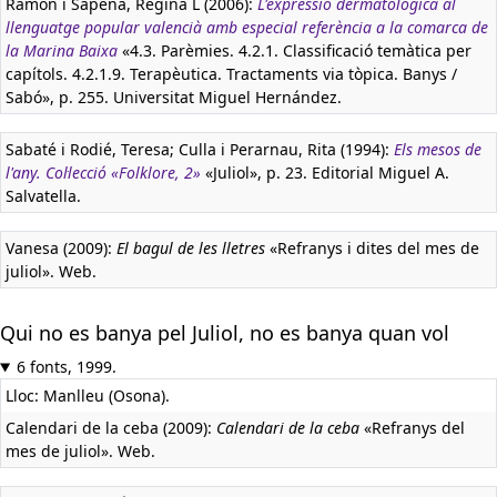
Ramón i Sapena, Regina L (2006):
L'expressió dermatològica al
llenguatge popular valencià amb especial referència a la comarca de
la Marina Baixa
«4.3. Parèmies. 4.2.1. Classificació temàtica per
capítols. 4.2.1.9. Terapèutica. Tractaments via tòpica. Banys /
Sabó», p. 255. Universitat Miguel Hernández.
Sabaté i Rodié, Teresa; Culla i Perarnau, Rita (1994):
Els mesos de
l'any. Col·lecció «Folklore, 2»
«Juliol», p. 23. Editorial Miguel A.
Salvatella.
Vanesa (2009):
El bagul de les lletres
«Refranys i dites del mes de
juliol». Web.
Qui no es banya pel Juliol, no es banya quan vol
6 fonts, 1999.
Lloc: Manlleu (Osona).
Calendari de la ceba (2009):
Calendari de la ceba
«Refranys del
mes de juliol». Web.