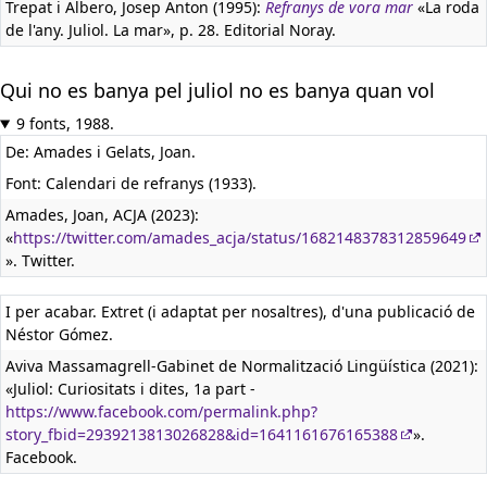
Trepat i Albero, Josep Anton (1995):
Refranys de vora mar
«La roda
de l'any. Juliol. La mar», p. 28. Editorial Noray.
Qui no es banya pel juliol no es banya quan vol
9 fonts, 1988.
De: Amades i Gelats, Joan.
Font: Calendari de refranys (1933).
Amades, Joan, ACJA (2023):
«
https://twitter.com/amades_acja/status/1682148378312859649
». Twitter.
I per acabar. Extret (i adaptat per nosaltres), d'una publicació de
Néstor Gómez.
Aviva Massamagrell-Gabinet de Normalització Lingüística (2021):
«Juliol: Curiositats i dites, 1a part -
https://www.facebook.com/permalink.php?
story_fbid=2939213813026828&id=1641161676165388
».
Facebook.