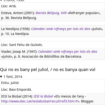
Lloc: Artà.
Esteva, Antoni (2001):
Revista Bellpuig, 649
«Refranyer popular»,
p. 36. Revista Bellpuig.
La Neotípia (1936):
Calendari amb refranys per tots els dies
«Juliol»,
p. 10. La Neotípia.
Lloc: Sant Feliu de Guíxols.
Viader, Josep M. (1947):
Calendari amb refranys per tots els dies
«Juliol», p. 8. Asociación de Bibliófilos de Barcelona.
Qui no es bany pel juliol, / no es banya quan vol
1 font, 2014.
Estiu. Juliol.
Lloc: Baix Empordà.
IESI la Bisbal (2014):
IESI la Bisbal
«Els mesos de l'any -
http://www.xtec.cat/ieslabisbal/recull/ref3.htm
». Blogger.