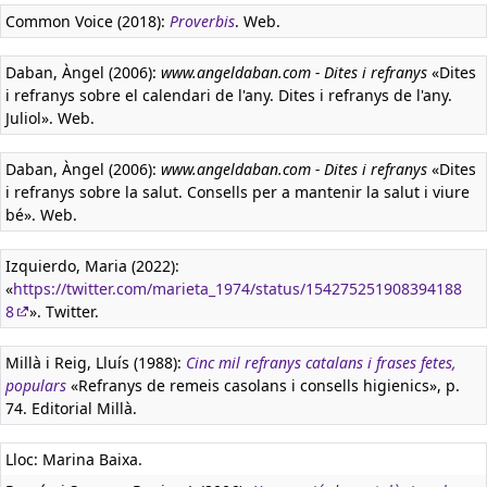
Common Voice (2018):
Proverbis
. Web.
Daban, Àngel (2006):
www.angeldaban.com - Dites i refranys
«Dites
i refranys sobre el calendari de l'any. Dites i refranys de l'any.
Juliol». Web.
Daban, Àngel (2006):
www.angeldaban.com - Dites i refranys
«Dites
i refranys sobre la salut. Consells per a mantenir la salut i viure
bé». Web.
Izquierdo, Maria (2022):
«
https://twitter.com/marieta_1974/status/154275251908394188
8
». Twitter.
Millà i Reig, Lluís (1988):
Cinc mil refranys catalans i frases fetes,
populars
«Refranys de remeis casolans i consells higienics», p.
74. Editorial Millà.
Lloc: Marina Baixa.