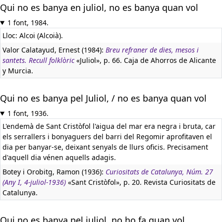
Qui no es banya en juliol, no es banya quan vol
1 font, 1984.
Lloc: Alcoi (Alcoià).
Valor Calatayud, Ernest (1984):
Breu refraner de dies, mesos i
santets. Recull folklòric
«Juliol», p. 66. Caja de Ahorros de Alicante
y Murcia.
Qui no es banya pel Juliol, / no es banya quan vol
1 font, 1936.
L'endemà de Sant Cristòfol l'aigua del mar era negra i bruta, car
els serrallers i bonyaguers del barri del Regomir aprofitaven el
dia per banyar-se, deixant senyals de llurs oficis. Precisament
d'aquell dia vénen aquells adagis.
Botey i Orobitg, Ramon (1936):
Curiositats de Catalunya, Núm. 27
(Any I, 4-juliol-1936)
«Sant Cristòfol», p. 20. Revista Curiositats de
Catalunya.
Qui no es banya pel juliol, no ho fa quan vol