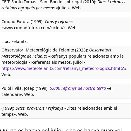
CEIP Santo Tomàs - Sant Boi de Llobregat (2010):
Dites i refranys
catalans agrupats per mesos
«Juliol». Web.
Ciudad Futura (1999):
Citas y refranes
«www.ciudadfutura.com/ciclon/». Web.
Lloc: Felanitx.
Observatori Meteorològic de Felanitx (2023):
Observatori
Meteorològic de Felanitx
«Refranys populars relacionats amb la
meteorologia - Referents als mesos. Juliol -
https://www.meteofelanitx.com/refranys_meteorologics.html
».
Web.
Pujol i Vila, Josep (1999):
5.000 refranys de nostra terra
«el
calendari». Web.
(1999):
Dites, proverbis i refranys
«Dites relacionades amb el
temps». Web.
Qui no es banya pel juliol, / no es banya quan vol