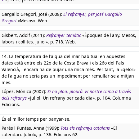
Gargallo Gregori, José (2008):
El refranyer, per José Gargallo
Gregori
«Mesos». Web.
Gisbert, Adolf (2011):
Refranyer temàtic
«Èpoques de l'any. Mesos,
labors i collites. Juliol», p. 718. Web.
14. La temperatura de l'aigua del mar habitual en aquestes
dates està entre els 22o de la Costa Brava i els 26o del País
Valencià, i encara ha de pujar una mica més. Per tant, la «gelor»
de l'aigua no seria pas un impediment per remullar-se a mitjan
mes.
López, Mònica (2007):
Si no plou, plourà. El nostre clima a través
dels refranys
«Juliol. Un refrany per cada dia», p. 104. Columna
Edicions.
És el millor temps per banyar-se.
Parés i Puntas, Anna (1999):
Tots els refranys catalans
«El
calendari. Juliol», p. 136. Edicions 62.