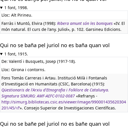
1 font, 1998.
Lloc: Alt Pirineu.
Farràs i Muntó, Elvira (1998):
Ribera amunt són les boniques
«IV. El
món natural. El curs de l'any. Juliol», p. 102. Garsineu Edicions.
Qui no se baña pel juriol no es baña quan vol
1 font, 1915.
De: Valentí i Busquets, Josep (1917-18).
Lloc: Girona i contorns.
Fons Tomàs Carreras i Artau. Institució Milà i Fontanals
d'Investigació en Humanitats (CSIC, Barcelona) (1915):
Qüestionaris de l'Arxiu d'Etnografia i Folklore de Catalunya.
Signatura SIMURG: AMF-AEFC-0102-0087
«Refranys -
http://simurg.bibliotecas.csic.es/viewer/image/990001435620304
201/45/
». Consejo Superior de Investigaciones Científicas.
Qui no se bañe pel juriol no es bañe quan vol