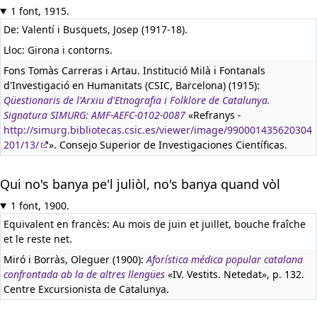
1 font, 1915.
De: Valentí i Busquets, Josep (1917-18).
Lloc: Girona i contorns.
Fons Tomàs Carreras i Artau. Institució Milà i Fontanals
d'Investigació en Humanitats (CSIC, Barcelona) (1915):
Qüestionaris de l'Arxiu d'Etnografia i Folklore de Catalunya.
Signatura SIMURG: AMF-AEFC-0102-0087
«Refranys -
http://simurg.bibliotecas.csic.es/viewer/image/990001435620304
201/13/
». Consejo Superior de Investigaciones Científicas.
Qui no's banya pe'l juliòl, no's banya quand vòl
1 font, 1900.
Equivalent en francès:
Au mois de juin et juillet, bouche fraîche
et le reste net.
Miró i Borràs, Oleguer (1900):
Aforística médica popular catalana
confrontada ab la de altres llengües
«IV. Vestits. Netedat», p. 132.
Centre Excursionista de Catalunya.