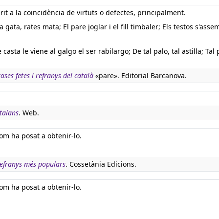
erit a la coincidència de virtuts o defectes, principalment.
a gata, rates mata; El pare joglar i el fill timbaler; Els testos s'ass
e casta le viene al galgo el ser rabilargo; De tal palo, tal astilla; Tal 
rases fetes i refranys del català
«pare». Editorial Barcanova.
talans
. Web.
om ha posat a obtenir-lo.
refranys més populars
. Cossetània Edicions.
om ha posat a obtenir-lo.