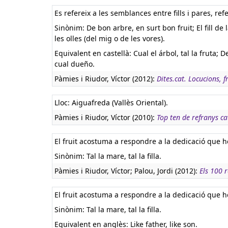
Es refereix a les semblances entre fills i pares, ref
Sinònim: De bon arbre, en surt bon fruit; El fill de l
les olles (del mig o de les vores).
Equivalent en castellà:
Cual el árbol, tal la fruta; D
cual dueño.
Pàmies i Riudor, Víctor (2012):
Dites.cat. Locucions, f
Lloc: Aiguafreda (Vallès Oriental).
Pàmies i Riudor, Víctor (2010):
Top ten de refranys ca
El fruit acostuma a respondre a la dedicació que h
Sinònim: Tal la mare, tal la filla.
Pàmies i Riudor, Víctor; Palou, Jordi (2012):
Els 100 
El fruit acostuma a respondre a la dedicació que h
Sinònim: Tal la mare, tal la filla.
Equivalent en anglès:
Like father, like son.