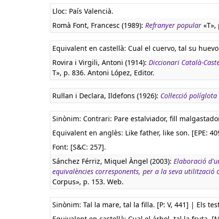
Lloc: País Valencià.
Romà Font, Francesc (1989):
Refranyer popular
«T», 
Equivalent en castellà:
Cual el cuervo, tal su huevo
Rovira i Virgili, Antoni (1914):
Diccionari Català-Caste
T», p. 836. Antoni López, Editor.
Rul·lan i Declara, Ildefons (1926):
Col·lecció políglota
Sinònim: Contrari: Pare estalviador, fill malgastador. 
Equivalent en anglès:
Like father, like son. [EPE: 40
Font: [S&C: 257].
Sánchez Férriz, Miquel Àngel (2003):
Elaboració d'u
equivalències corresponents, per a la seva utilització
Corpus», p. 153. Web.
Sinònim: Tal la mare, tal la filla. [P: V, 441] | Els t
Equivalent en castellà:
Cual el árbol, tal la fruta. [