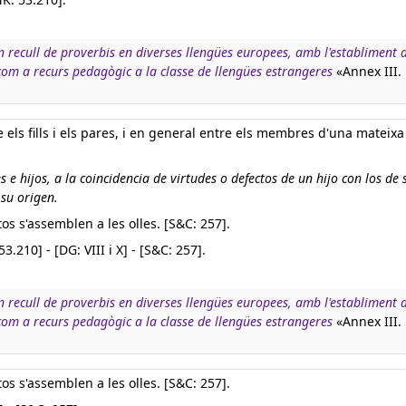
n recull de proverbis en diverses llengües europees, amb l'establiment d
 com a recurs pedagògic a la classe de llengües estrangeres
«Annex III.
els fills i els pares, i en general entre els membres d'una mateixa
e hijos, a la coincidencia de virtudes o defectos de un hijo con los de 
 su origen.
estos s'assemblen a les olles. [S&C: 257].
53.210] - [DG: VIII i X] - [S&C: 257].
n recull de proverbis en diverses llengües europees, amb l'establiment d
 com a recurs pedagògic a la classe de llengües estrangeres
«Annex III.
estos s'assemblen a les olles. [S&C: 257].