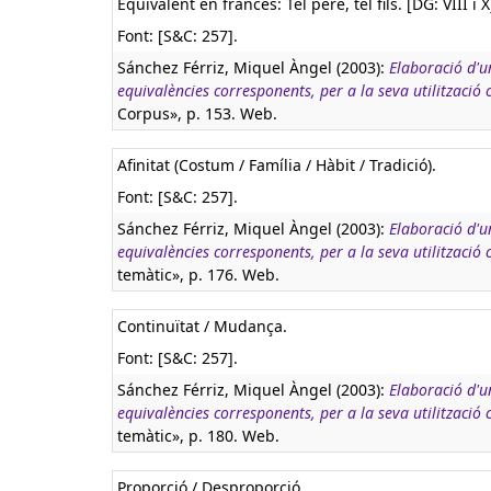
Equivalent en francès:
Tel père, tel fils. [DG: VIII i 
Font: [S&C: 257].
Sánchez Férriz, Miquel Àngel (2003):
Elaboració d'u
equivalències corresponents, per a la seva utilització
Corpus», p. 153. Web.
Afinitat (Costum / Família / Hàbit / Tradició).
Font: [S&C: 257].
Sánchez Férriz, Miquel Àngel (2003):
Elaboració d'u
equivalències corresponents, per a la seva utilització
temàtic», p. 176. Web.
Continuïtat / Mudança.
Font: [S&C: 257].
Sánchez Férriz, Miquel Àngel (2003):
Elaboració d'u
equivalències corresponents, per a la seva utilització
temàtic», p. 180. Web.
Proporció / Desproporció.