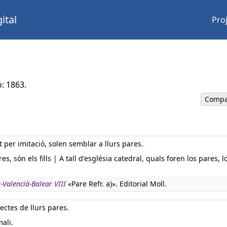
ital
Pro
ó: 1863.
Compa
rt per imitació, solen semblar a llurs pares.
 són els fills | A tall d'església catedral, quals foren los pares, los
-Valencià-Balear VIII
«Pare Refr. a)». Editorial Moll.
fectes de llurs pares.
mali.