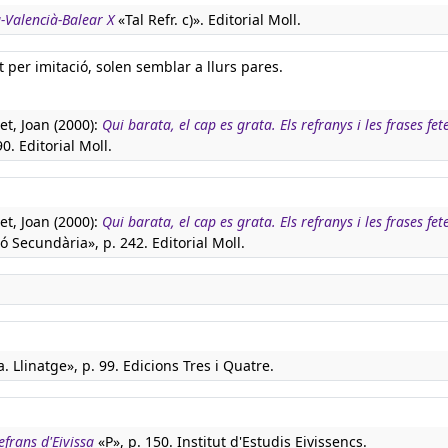
à-Valencià-Balear X
«Tal Refr. c)». Editorial Moll.
rt per imitació, solen semblar a llurs pares.
t, Joan (2000):
Qui barata, el cap es grata. Els refranys i les frases fet
90. Editorial Moll.
t, Joan (2000):
Qui barata, el cap es grata. Els refranys i les frases fet
ó Secundària», p. 242. Editorial Moll.
. Llinatge», p. 99. Edicions Tres i Quatre.
refrans d'Eivissa
«P», p. 150. Institut d'Estudis Eivissencs.