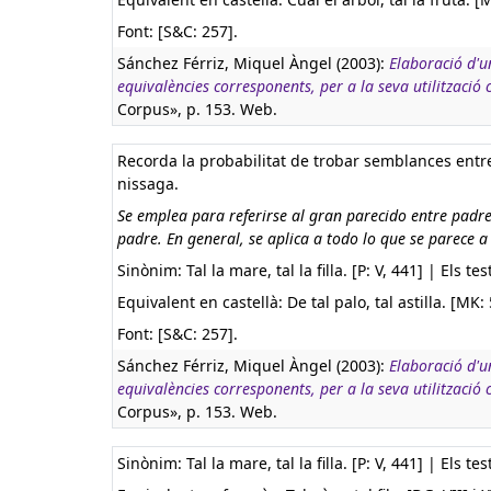
Font: [S&C: 257].
Sánchez Férriz, Miquel Àngel (2003):
Elaboració d'u
equivalències corresponents, per a la seva utilització
Corpus», p. 153. Web.
Recorda la probabilitat de trobar semblances entre 
nissaga.
Se emplea para referirse al gran parecido entre padres 
padre. En general, se aplica a todo lo que se parece a
Sinònim: Tal la mare, tal la filla. [P: V, 441] | Els t
Equivalent en castellà:
De tal palo, tal astilla. [MK: 
Font: [S&C: 257].
Sánchez Férriz, Miquel Àngel (2003):
Elaboració d'u
equivalències corresponents, per a la seva utilització
Corpus», p. 153. Web.
Sinònim: Tal la mare, tal la filla. [P: V, 441] | Els t