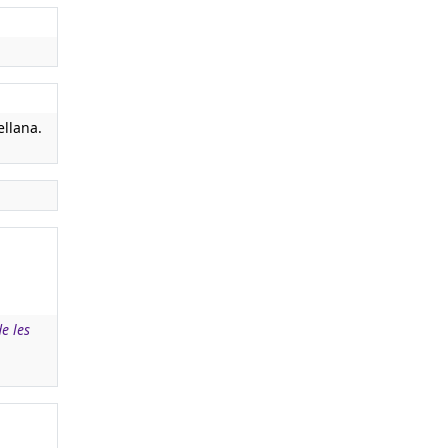
llana.
e les