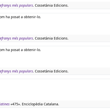
refranys més populars
. Cossetània Edicions.
om ha posat a obtenir-lo.
refranys més populars
. Cossetània Edicions.
om ha posat a obtenir-lo.
refranys més populars
. Cossetània Edicions.
latines
«475». Enciclopèdia Catalana.