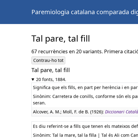
Paremiologia catalana comparada dig
Tal pare, tal fill
67 recurrències en 20 variants. Primera citaci
Contrau-ho tot
Tal pare, tal fill
Castellà:
De tal palo, tal astilla
Llatí:
Qualis pater, talis filius
20 fonts, 1884.
Significa que els fills, en part per herència i en pa
Sinònim: Carretera de conills, conforme són els pares,
seran.
Alcover, A. M.; Moll, F. de B. (1926):
Diccionari Català
Es diu referint-se a fills que tenen els mateixos de
Sinònim: Tal la mare, tal la filla | Tal és Ali com Ca