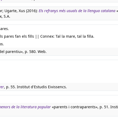
or; Ugarte, Xus (2016):
Els refranys més usuals de la llengua catalana
«
x, S.A.
pares.
 pares fan els fills || Connex: Tal la mare, tal la filla.
os.
el parentiu», p. 580. Web.
yer
, p. 55. Institut d'Estudis Eivissencs.
menors de la literatura popular
«parents i contraparents», p. 51. Inst