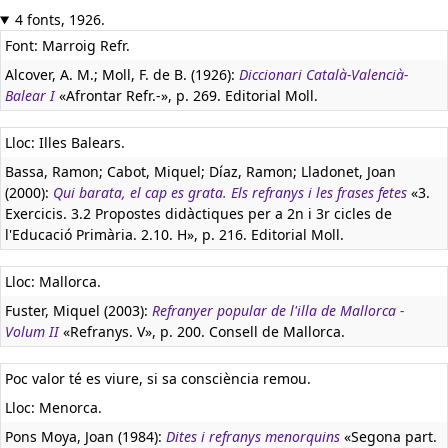
4 fonts, 1926.
Font: Marroig Refr.
Alcover, A. M.; Moll, F. de B. (1926):
Diccionari Català-Valencià-
Balear I
«Afrontar Refr.-», p. 269. Editorial Moll.
Lloc: Illes Balears.
Bassa, Ramon; Cabot, Miquel; Díaz, Ramon; Lladonet, Joan
(2000):
Qui barata, el cap es grata. Els refranys i les frases fetes
«3.
Exercicis. 3.2 Propostes didàctiques per a 2n i 3r cicles de
l'Educació Primària. 2.10. H», p. 216. Editorial Moll.
Lloc: Mallorca.
Fuster, Miquel (2003):
Refranyer popular de l'illa de Mallorca -
Volum II
«Refranys. V», p. 200. Consell de Mallorca.
Poc valor té es viure, si sa consciència remou.
Lloc: Menorca.
Pons Moya, Joan (1984):
Dites i refranys menorquins
«Segona part.