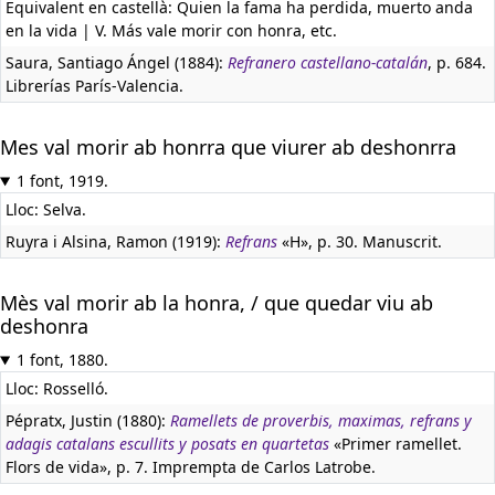
Equivalent en castellà:
Quien la fama ha perdida, muerto anda
en la vida | V. Más vale morir con honra, etc.
Saura, Santiago Ángel (1884):
Refranero castellano-catalán
, p. 684.
Librerías París-Valencia.
Mes val morir ab honrra que viurer ab deshonrra
1 font, 1919.
Lloc: Selva.
Ruyra i Alsina, Ramon (1919):
Refrans
«H», p. 30. Manuscrit.
Mès val morir ab la honra, / que quedar viu ab
deshonra
1 font, 1880.
Lloc: Rosselló.
Pépratx, Justin (1880):
Ramellets de proverbis, maximas, refrans y
adagis catalans escullits y posats en quartetas
«Primer ramellet.
Flors de vida», p. 7. Imprempta de Carlos Latrobe.