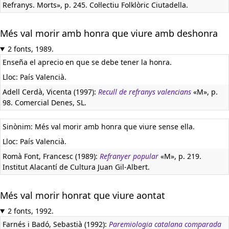
Refranys. Morts», p. 245. Col·lectiu Folklòric Ciutadella.
Més val morir amb honra que viure amb deshonra
2 fonts, 1989.
Enseña el aprecio en que se debe tener la honra.
Lloc: País Valencià.
Adell Cerdà, Vicenta (1997):
Recull de refranys valencians
«M», p.
98. Comercial Denes, SL.
Sinònim: Més val morir amb honra que viure sense ella.
Lloc: País Valencià.
Romà Font, Francesc (1989):
Refranyer popular
«M», p. 219.
Institut Alacantí de Cultura Juan Gil-Albert.
Més val morir honrat que viure aontat
2 fonts, 1992.
Farnés i Badó, Sebastià (1992):
Paremiologia catalana comparada