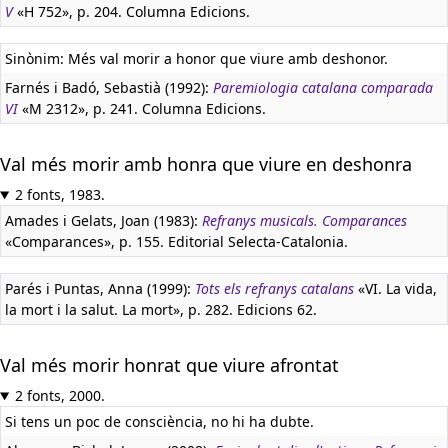
V
«H 752», p. 204. Columna Edicions.
Sinònim: Més val morir a honor que viure amb deshonor.
Farnés i Badó, Sebastià (1992):
Paremiologia catalana comparada
VI
«M 2312», p. 241. Columna Edicions.
Val més morir amb honra que viure en deshonra
2 fonts, 1983.
Amades i Gelats, Joan (1983):
Refranys musicals. Comparances
«Comparances», p. 155. Editorial Selecta-Catalonia.
Parés i Puntas, Anna (1999):
Tots els refranys catalans
«VI. La vida,
la mort i la salut. La mort», p. 282. Edicions 62.
Val més morir honrat que viure afrontat
2 fonts, 2000.
Si tens un poc de consciència, no hi ha dubte.