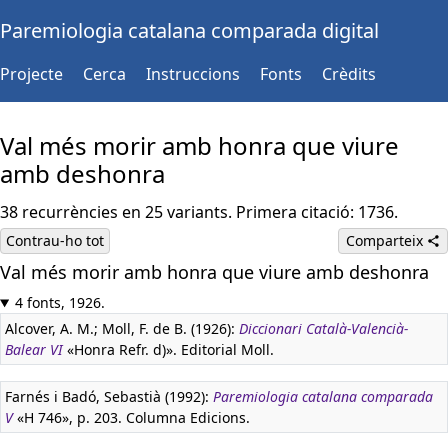
Paremiologia catalana comparada digital
Projecte
Cerca
Instruccions
Fonts
Crèdits
Val més morir amb honra que viure
amb deshonra
38 recurrències en 25 variants. Primera citació: 1736.
Contrau-ho tot
Comparteix
Val més morir amb honra que viure amb deshonra
4 fonts, 1926.
Alcover, A. M.; Moll, F. de B. (1926):
Diccionari Català-Valencià-
Balear VI
«Honra Refr. d)». Editorial Moll.
Farnés i Badó, Sebastià (1992):
Paremiologia catalana comparada
V
«H 746», p. 203. Columna Edicions.