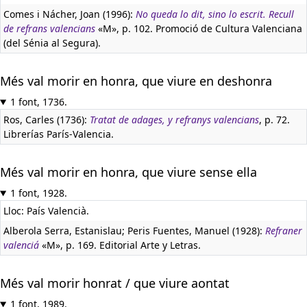
Comes i Nácher, Joan (1996):
No queda lo dit, sino lo escrit. Recull
de refrans valencians
«M», p. 102. Promoció de Cultura Valenciana
(del Sénia al Segura).
Més val morir en honra, que viure en deshonra
1 font, 1736.
Ros, Carles (1736):
Tratat de adages, y refranys valencians
, p. 72.
Librerías París-Valencia.
Més val morir en honra, que viure sense ella
1 font, 1928.
Lloc: País Valencià.
Alberola Serra, Estanislau; Peris Fuentes, Manuel (1928):
Refraner
valenciá
«M», p. 169. Editorial Arte y Letras.
Més val morir honrat / que viure aontat
1 font, 1989.