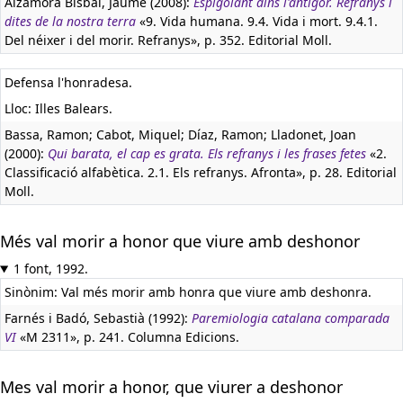
Alzamora Bisbal, Jaume (2008):
Espigolant dins l'antigor. Refranys i
dites de la nostra terra
«9. Vida humana. 9.4. Vida i mort. 9.4.1.
Del néixer i del morir. Refranys», p. 352. Editorial Moll.
Defensa l'honradesa.
Lloc: Illes Balears.
Bassa, Ramon; Cabot, Miquel; Díaz, Ramon; Lladonet, Joan
(2000):
Qui barata, el cap es grata. Els refranys i les frases fetes
«2.
Classificació alfabètica. 2.1. Els refranys. Afronta», p. 28. Editorial
Moll.
Més val morir a honor que viure amb deshonor
1 font, 1992.
Sinònim: Val més morir amb honra que viure amb deshonra.
Farnés i Badó, Sebastià (1992):
Paremiologia catalana comparada
VI
«M 2311», p. 241. Columna Edicions.
Mes val morir a honor, que viurer a deshonor