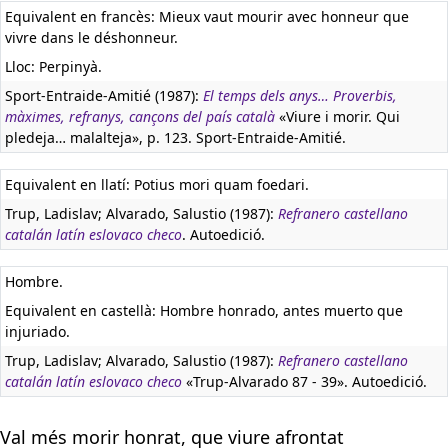
Equivalent en francès:
Mieux vaut mourir avec honneur que
vivre dans le déshonneur.
Lloc: Perpinyà.
Sport-Entraide-Amitié (1987):
El temps dels anys… Proverbis,
màximes, refranys, cançons del país català
«Viure i morir. Qui
pledeja… malalteja», p. 123. Sport-Entraide-Amitié.
Equivalent en llatí:
Potius mori quam foedari.
Trup, Ladislav; Alvarado, Salustio (1987):
Refranero castellano
catalán latín eslovaco checo
. Autoedició.
Hombre.
Equivalent en castellà:
Hombre honrado, antes muerto que
injuriado.
Trup, Ladislav; Alvarado, Salustio (1987):
Refranero castellano
catalán latín eslovaco checo
«Trup-Alvarado 87 - 39». Autoedició.
Val més morir honrat, que viure afrontat