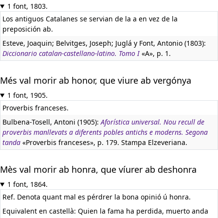
1 font, 1803.
Los antiguos Catalanes se servian de la a en vez de la
preposición ab.
Esteve, Joaquin; Belvitges, Joseph; Juglá y Font, Antonio (1803):
Diccionario catalan-castellano-latino. Tomo I
«A», p. 1.
Més val morir ab honor, que viure ab vergónya
1 font, 1905.
Proverbis franceses.
Bulbena-Tosell, Antoni (1905):
Aforística universal. Nou recull de
proverbis manllevats a diferents pobles antichs e moderns. Segona
tanda
«Proverbis franceses», p. 179. Stampa Elzeveriana.
Mès val morir ab honra, que víurer ab deshonra
1 font, 1864.
Ref. Denota quant mal es pérdrer la bona opinió ú honra.
Equivalent en castellà:
Quien la fama ha perdida, muerto anda