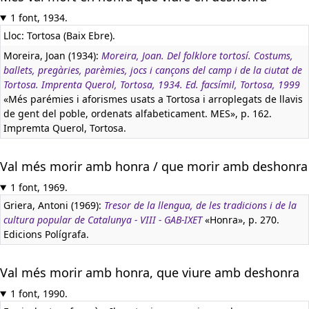
1 font, 1934.
Lloc: Tortosa (Baix Ebre).
Moreira, Joan (1934):
Moreira, Joan. Del folklore tortosí. Costums,
ballets, pregàries, parèmies, jocs i cançons del camp i de la ciutat de
Tortosa. Imprenta Querol, Tortosa, 1934. Ed. facsímil, Tortosa, 1999
«Més parémies i aforismes usats a Tortosa i arroplegats de llavis
de gent del poble, ordenats alfabeticament. MES», p. 162.
Impremta Querol, Tortosa.
Val més morir amb honra / que morir amb deshonra
1 font, 1969.
Griera, Antoni (1969):
Tresor de la llengua, de les tradicions i de la
cultura popular de Catalunya - VIII - GAB-IXET
«Honra», p. 270.
Edicions Polígrafa.
Val més morir amb honra, que viure amb deshonra
1 font, 1990.