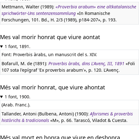
Mettmann, Walter (1989):
«Proverbia arabum» eine altkatalanische
sprichwörter-Uns sentenzensammlung
«In Romanische
Forschungen, 101. Bd., H. 2/3 (1989), p184-207», p. 193.
Mes val morir honrat que viure aontat
1 font, 1891.
Font: Proverbis àrabs, un manuscrit del s. XIV.
Bofarull, M. de (1891):
Proverbis àrabs, dins L'Avenç, III, 1891
«Foli
107 sota l'epígraf 'Ex proverbis arabum'», p. 120. L'Avenç.
Més val morir honrat, que viure ahontat
1 font, 1900.
(Arab. Franc.).
Tallander, Antoni (Bulbena, Antoni) (1900):
Aforismes & proverbis
històrichs & tradicionals
«M», p. 66. Tarascó, Viladot & Cuesta.
Més val mort en honra que viure en deshonra