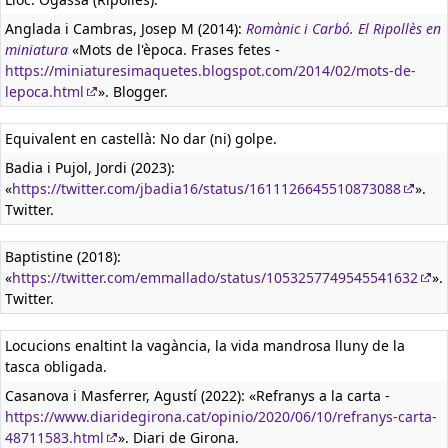
Anglada i Cambras, Josep M (2014):
Romànic i Carbó. El Ripollès en
miniatura
«Mots de l'època. Frases fetes -
https://miniaturesimaquetes.blogspot.com/2014/02/mots-de-
lepoca.html
». Blogger.
Equivalent en castellà:
No dar (ni) golpe.
Badia i Pujol, Jordi (2023):
«
https://twitter.com/jbadia16/status/1611126645510873088
».
Twitter.
Baptistine (2018):
«
https://twitter.com/emmallado/status/1053257749545541632
».
Twitter.
Locucions enaltint la vagància, la vida mandrosa lluny de la
tasca obligada.
Casanova i Masferrer, Agustí (2022): «Refranys a la carta -
https://www.diaridegirona.cat/opinio/2020/06/10/refranys-carta-
48711583.html
». Diari de Girona.