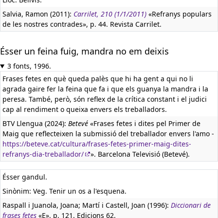
Salvia, Ramon (2011):
Carrilet, 210 (1/1/2011)
«Refranys populars
de les nostres contrades», p. 44. Revista Carrilet.
Ésser un feina fuig, mandra no em deixis
3 fonts, 1996.
Frases fetes en què queda palès que hi ha gent a qui no li
agrada gaire fer la feina que fa i que els guanya la mandra i la
peresa. També, però, són reflex de la crítica constant i el judici
cap al rendiment o queixa envers els treballadors.
BTV Llengua (2024):
Betevé
«Frases fetes i dites pel Primer de
Maig que reflecteixen la submissió del treballador envers l'amo -
https://beteve.cat/cultura/frases-fetes-primer-maig-dites-
refranys-dia-treballador/
». Barcelona Televisió (Betevé).
Ésser gandul.
Sinònim: Veg. Tenir un os a l'esquena.
Raspall i Juanola, Joana; Martí i Castell, Joan (1996):
Diccionari de
frases fetes
«E», p. 121. Edicions 62.