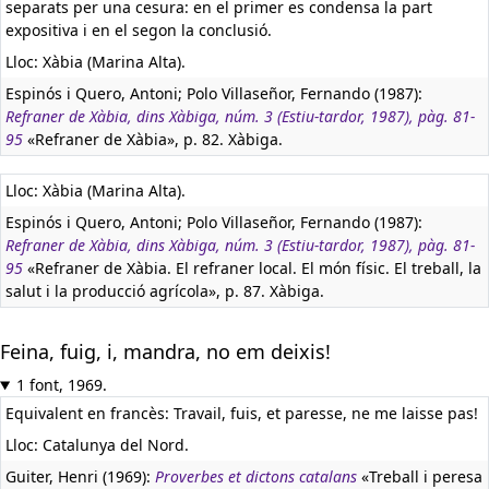
separats per una cesura: en el primer es condensa la part
expositiva i en el segon la conclusió.
Lloc: Xàbia (Marina Alta).
Espinós i Quero, Antoni; Polo Villaseñor, Fernando (1987):
Refraner de Xàbia, dins Xàbiga, núm. 3 (Estiu-tardor, 1987), pàg. 81-
95
«Refraner de Xàbia», p. 82. Xàbiga.
Lloc: Xàbia (Marina Alta).
Espinós i Quero, Antoni; Polo Villaseñor, Fernando (1987):
Refraner de Xàbia, dins Xàbiga, núm. 3 (Estiu-tardor, 1987), pàg. 81-
95
«Refraner de Xàbia. El refraner local. El món físic. El treball, la
salut i la producció agrícola», p. 87. Xàbiga.
Feina, fuig, i, mandra, no em deixis!
1 font, 1969.
Equivalent en francès:
Travail, fuis, et paresse, ne me laisse pas!
Lloc: Catalunya del Nord.
Guiter, Henri (1969):
Proverbes et dictons catalans
«Treball i peresa