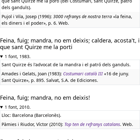
que sant Quirze me la porti (del Costumari, sant Quirze, patró
dels ganduls).
Pujol i Vila, Josep (1996):
3000 refranys de nostra terra
«la feina,
els diners i el poder», p. 6. Web.
Feina, fuig; mandra, no em deixis; caldera, acosta't, i
que sant Quirze me la porti
1 font, 1983.
Sant Quirze és l'advocat de la mandra i el patró dels ganduls.
Amades i Gelats, Joan (1983):
Costumari català III
«16 de juny.
Sant Quirze», p. 895. Salvat, S.A. de Ediciones.
Feina, fuig; mandra, no em deixis!
1 font, 2010.
Lloc: Barcelona (Barcelonès).
Pàmies i Riudor, Víctor (2010):
Top ten de refranys catalans
. Web.