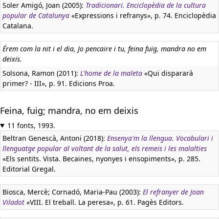
Soler Amigó, Joan (2005):
Tradicionari. Enciclopèdia de la cultura
popular de Catalunya
«Expressions i refranys», p. 74. Enciclopèdia
Catalana.
Érem com la nit i el dia, Jo pencaire i tu, feina fuig, mandra no em
deixis.
Solsona, Ramon (2011):
L'home de la maleta
«Qui dispararà
primer? - III», p. 91. Edicions Proa.
Feina, fuig; mandra, no em deixis
11 fonts, 1993.
Beltran Genescà, Antoni (2018):
Ensenya'm la llengua. Vocabulari i
llenguatge popular al voltant de la salut, els remeis i les malalties
«Els sentits. Vista. Becaines, nyonyes i ensopiments», p. 285.
Editorial Gregal.
Biosca, Mercè; Cornadó, Maria-Pau (2003):
El refranyer de Joan
Viladot
«VIII. El treball. La peresa», p. 61. Pagès Editors.