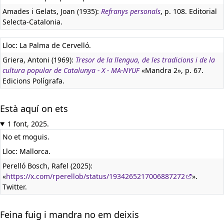
Amades i Gelats, Joan (1935):
Refranys personals
, p. 108. Editorial
Selecta-Catalonia.
Lloc: La Palma de Cervelló.
Griera, Antoni (1969):
Tresor de la llengua, de les tradicions i de la
cultura popular de Catalunya - X - MA-NYUF
«Mandra 2», p. 67.
Edicions Polígrafa.
Està aquí on ets
1 font, 2025.
No et moguis.
Lloc: Mallorca.
Perelló Bosch, Rafel (2025):
«
https://x.com/rperellob/status/1934265217006887272
».
Twitter.
Feina fuig i mandra no em deixis