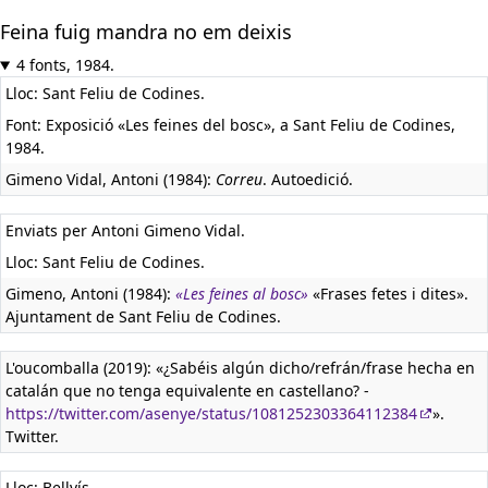
Feina fuig mandra no em deixis
4 fonts, 1984.
Lloc: Sant Feliu de Codines.
Font: Exposició «Les feines del bosc», a Sant Feliu de Codines,
1984.
Gimeno Vidal, Antoni (1984):
Correu
. Autoedició.
Enviats per Antoni Gimeno Vidal.
Lloc: Sant Feliu de Codines.
Gimeno, Antoni (1984):
«Les feines al bosc»
«Frases fetes i dites».
Ajuntament de Sant Feliu de Codines.
L'oucomballa (2019): «¿Sabéis algún dicho/refrán/frase hecha en
catalán que no tenga equivalente en castellano? -
https://twitter.com/asenye/status/1081252303364112384
».
Twitter.
Lloc: Bellvís.