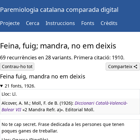
Paremiologia catalana comparada digital
Projecte
Cerca
Instruccions
Fonts
Crèdits
Feina, fuig; mandra, no em deixis
69 recurrències en 28 variants. Primera citació: 1910.
Contrau-ho tot
Comparteix
Feina fuig, mandra no em deixis
21 fonts, 1926.
Lloc: Ll.
Alcover, A. M.; Moll, F. de B. (1926):
Diccionari Català-Valencià-
Balear VII
«2 Mandra Refr. a)». Editorial Moll.
No te cap secret. Frase dedicada a les persones que tenen
poques ganes de treballar.
Lloc: Ogassa (Ripollès).