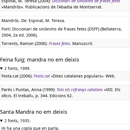
Espinal, M. Teresa (2004):
Diccionari de sinònims de frases fetes
«Mandrós». Publicacions de l'Abadia de Montserrat.
Mandrós. De: Espinal, M. Teresa.
Font: Diccionari de sinònims de frases fetes (DSFF) (Bellaterra,
2004, 2a ed. 2006).
Torrents, Ramon (2006):
Frases fetes
. Manuscrit.
Feina fuig; mandra no em deixis
2 fonts, 1999.
Festa.cat (2006):
Festa.cat
«Dites catalanes populars». Web.
Parés i Puntas, Anna (1999):
Tots els refranys catalans
«VIII. Els
oficis. El treball», p. 344. Edicions 62.
Santa Mandra no em deixis
2 fonts, 1935.
Hi ha una copla que en parla.