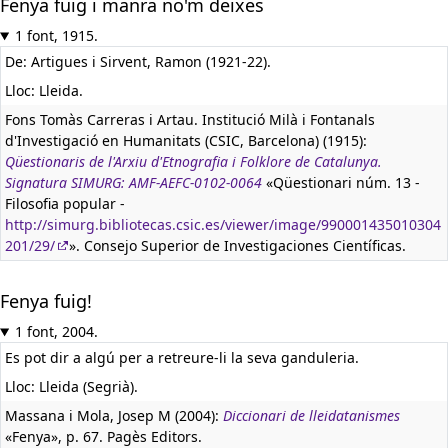
Fenya fuig i manra no'm deixes
1 font, 1915.
De: Artigues i Sirvent, Ramon (1921-22).
Lloc: Lleida.
Fons Tomàs Carreras i Artau. Institució Milà i Fontanals
d'Investigació en Humanitats (CSIC, Barcelona) (1915):
Qüestionaris de l'Arxiu d'Etnografia i Folklore de Catalunya.
Signatura SIMURG: AMF-AEFC-0102-0064
«Qüestionari núm. 13 -
Filosofia popular -
http://simurg.bibliotecas.csic.es/viewer/image/990001435010304
201/29/
». Consejo Superior de Investigaciones Científicas.
Fenya fuig!
1 font, 2004.
Es pot dir a algú per a retreure-li la seva ganduleria.
Lloc: Lleida (Segrià).
Massana i Mola, Josep M (2004):
Diccionari de lleidatanismes
«Fenya», p. 67. Pagès Editors.