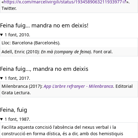
«
https://x.com/marcelivirgili/status/1934589063211933977
».
Twitter.
Feina fuig… mandra no em deixis!
1 font, 2010.
Lloc: Barcelona (Barcelonès).
Adell, Enric (2010):
En mà (company de feina)
. Font oral.
Feina fuig…, mandra no em deixis
1 font, 2017.
Milenbranca (2017):
App L'arbre refranyer - Milenbranca
. Editorial
Grata Lectura.
Feina, fuig
1 font, 1987.
Facilita aquesta concisió l'absència del nexus verbal i la
construcció en forma dística, és a dir, amb dos hemistiquis