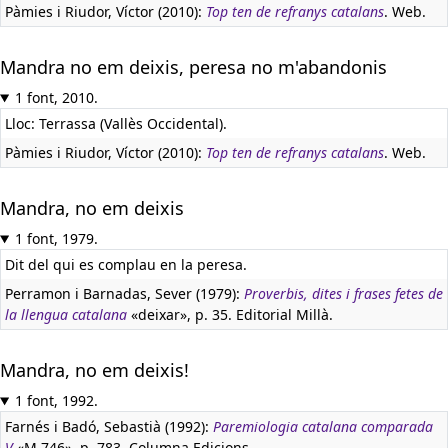
Pàmies i Riudor, Víctor (2010):
Top ten de refranys catalans
. Web.
Mandra no em deixis, peresa no m'abandonis
1 font, 2010.
Lloc: Terrassa (Vallès Occidental).
Pàmies i Riudor, Víctor (2010):
Top ten de refranys catalans
. Web.
Mandra, no em deixis
1 font, 1979.
Dit del qui es complau en la peresa.
Perramon i Barnadas, Sever (1979):
Proverbis, dites i frases fetes de
la llengua catalana
«deixar», p. 35. Editorial Millà.
Mandra, no em deixis!
1 font, 1992.
Farnés i Badó, Sebastià (1992):
Paremiologia catalana comparada
V
«M 746», p. 783. Columna Edicions.