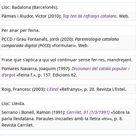
Lloc: Badalona (Barcelonès).
Pàmies i Riudor, Víctor (2010):
Top ten de refranys catalans
. Web.
Per anar per feina.
PCCD / Grau Fontanals, Jordi (2020):
Paremiologia catalana
comparada digital (PCCD)
«Formulari». Web.
Frase que s'aplica a qui vol continuar sense fer res, mandrejant.
Pomares Navarra, Joaquim (1997):
Diccionari del català popular i
d'argot
«Feina f.», p. 157. Edicions 62.
Roig, Francesc (2003):
L'Estel
«Refranys», p. 20. Revista L'Estel.
Lloc: Lleida.
Serrano i Bonell, Ramon (1991):
Carrilet, 91 (1/3/1991)
«Sobre la
parla lleidatana. Paraules iniciades amb la lletra «m»», p. 8.
Revista Carrilet.