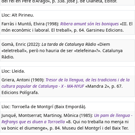
del rei en Pere d'Aragó», p. 338. José J. de Olañeta, Editor.
Lloc: Alt Pirineu.
Farràs i Muntó, Elvira (1998):
Ribera amunt són les boniques
«III. El
món econòmic i laboral. El treball», p. 64. Garsineu Edicions.
Gomà, Enric (2022):
La tarda de Catalunya Ràdio
«Diem
«teletreball», però no hauria de ser «telefeina»?». Catalunya
Ràdio.
Lloc: Lleida.
Griera, Antoni (1969):
Tresor de la llengua, de les tradicions i de la
cultura popular de Catalunya - X - MA-NYUF
«Mandra 2», p. 67.
Edicions Polígrafa.
Lloc: Torroella de Montgrí (Baix Empordà).
Junqué, Montserrat; Martinoy, Mònica (1985):
Un pam de llengua -
Refranys que es diuen a Torroella
«8. Qui no treballa no menja ni
va bonic el diumenge», p. 84. Museu del Montgrí i del Baix Ter.