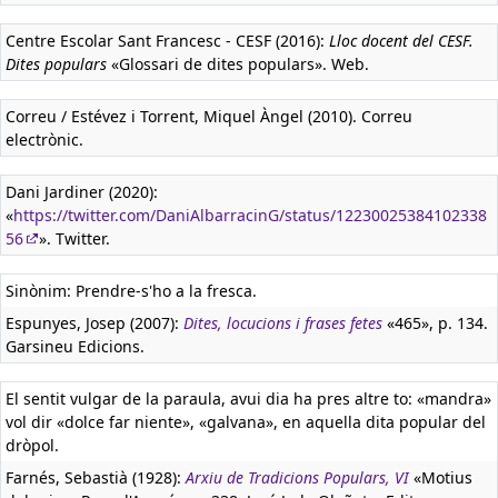
Centre Escolar Sant Francesc - CESF (2016):
Lloc docent del CESF.
Dites populars
«Glossari de dites populars». Web.
Correu / Estévez i Torrent, Miquel Àngel (2010). Correu
electrònic.
Dani Jardiner (2020):
«
https://twitter.com/DaniAlbarracinG/status/12230025384102338
56
». Twitter.
Sinònim: Prendre-s'ho a la fresca.
Espunyes, Josep (2007):
Dites, locucions i frases fetes
«465», p. 134.
Garsineu Edicions.
El sentit vulgar de la paraula, avui dia ha pres altre to: «mandra»
vol dir «dolce far niente», «galvana», en aquella dita popular del
dròpol.
Farnés, Sebastià (1928):
Arxiu de Tradicions Populars, VI
«Motius