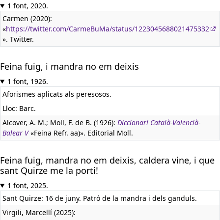
1 font, 2020.
Carmen (2020):
«
https://twitter.com/CarmeBuMa/status/1223045688021475332
». Twitter.
Feina fuig, i mandra no em deixis
1 font, 1926.
Aforismes aplicats als peresosos.
Lloc: Barc.
Alcover, A. M.; Moll, F. de B. (1926):
Diccionari Català-Valencià-
Balear V
«Feina Refr. aa)». Editorial Moll.
Feina fuig, mandra no em deixis, caldera vine, i que
sant Quirze me la porti!
1 font, 2025.
Sant Quirze: 16 de juny. Patró de la mandra i dels ganduls.
Virgili, Marcel·lí (2025):