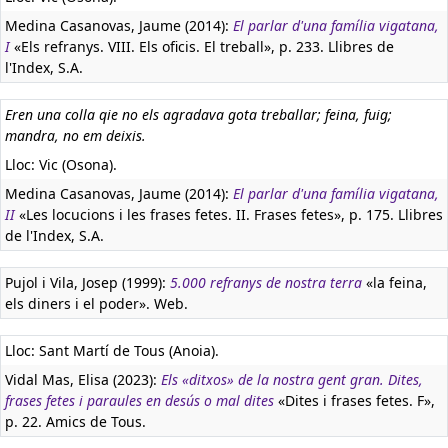
Medina Casanovas, Jaume (2014):
El parlar d'una família vigatana,
I
«Els refranys. VIII. Els oficis. El treball», p. 233. Llibres de
l'Index, S.A.
Eren una colla qie no els agradava gota treballar; feina, fuig;
mandra, no em deixis.
Lloc: Vic (Osona).
Medina Casanovas, Jaume (2014):
El parlar d'una família vigatana,
II
«Les locucions i les frases fetes. II. Frases fetes», p. 175. Llibres
de l'Index, S.A.
Pujol i Vila, Josep (1999):
5.000 refranys de nostra terra
«la feina,
els diners i el poder». Web.
Lloc: Sant Martí de Tous (Anoia).
Vidal Mas, Elisa (2023):
Els «ditxos» de la nostra gent gran. Dites,
frases fetes i paraules en desús o mal dites
«Dites i frases fetes. F»,
p. 22. Amics de Tous.