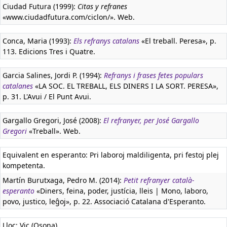
Ciudad Futura (1999):
Citas y refranes
«www.ciudadfutura.com/ciclon/». Web.
Conca, Maria (1993):
Els refranys catalans
«El treball. Peresa», p.
113. Edicions Tres i Quatre.
Garcia Salines, Jordi P. (1994):
Refranys i frases fetes populars
catalanes
«LA SOC. EL TREBALL, ELS DINERS I LA SORT. PERESA»,
p. 31. L'Avui / El Punt Avui.
Gargallo Gregori, José (2008):
El refranyer, per José Gargallo
Gregori
«Treball». Web.
Equivalent en esperanto:
Pri laboroj maldiligenta, pri festoj plej
kompetenta.
Martín Burutxaga, Pedro M. (2014):
Petit refranyer català-
esperanto
«Diners, feina, poder, justícia, lleis | Mono, laboro,
povo, justico, leĝoj», p. 22. Associació Catalana d'Esperanto.
Lloc: Vic (Osona).