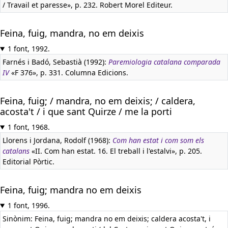
/ Travail et paresse», p. 232. Robert Morel Editeur.
Feina, fuig, mandra, no em deixis
1 font, 1992.
Farnés i Badó, Sebastià (1992):
Paremiologia catalana comparada
IV
«F 376», p. 331. Columna Edicions.
Feina, fuig; / mandra, no em deixis; / caldera,
acosta't / i que sant Quirze / me la porti
1 font, 1968.
Llorens i Jordana, Rodolf (1968):
Com han estat i com som els
catalans
«II. Com han estat. 16. El treball i l'estalvi», p. 205.
Editorial Pòrtic.
Feina, fuig; mandra no em deixis
1 font, 1996.
Sinònim: Feina, fuig; mandra no em deixis; caldera acosta't, i