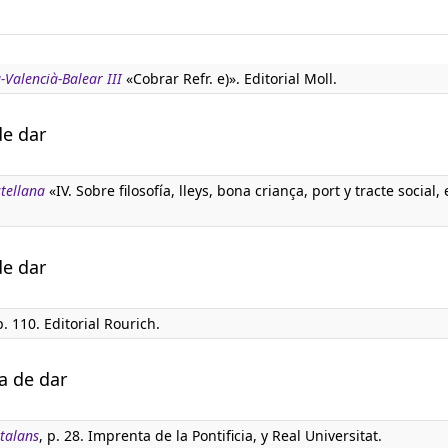
-Valencià-Balear III
«Cobrar Refr. e)». Editorial Moll.
de dar
stellana
«IV. Sobre filosofía, lleys, bona criança, port y tracte social, 
de dar
p. 110. Editorial Rourich.
a de dar
talans
, p. 28. Imprenta de la Pontificia, y Real Universitat.