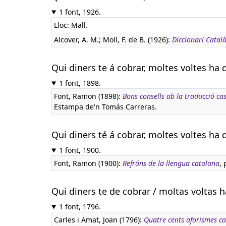
1 font, 1926.
Lloc: Mall.
Alcover, A. M.; Moll, F. de B. (1926):
Diccionari Català
Qui diners te á cobrar, moltes voltes ha 
1 font, 1898.
Font, Ramon (1898):
Bons consells ab la traducció ca
Estampa de'n Tomás Carreras.
Qui diners té á cobrar, moltes voltes ha 
1 font, 1900.
Font, Ramon (1900):
Refráns de la llengua catalana
, 
Qui diners te de cobrar / moltas voltas h
1 font, 1796.
Carles i Amat, Joan (1796):
Quatre cents aforismes ca