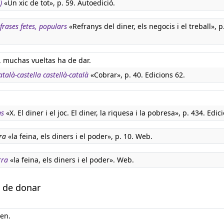
)
«Un xic de tot», p. 59. Autoedició.
 frases fetes, populars
«Refranys del diner, els negocis i el treball», p
, muchas vueltas ha de dar.
atalà-castella castellà-català
«Cobrar», p. 40. Edicions 62.
ns
«X. El diner i el joc. El diner, la riquesa i la pobresa», p. 434. Edic
ra
«la feina, els diners i el poder», p. 10. Web.
rra
«la feina, els diners i el poder». Web.
a de donar
uen.