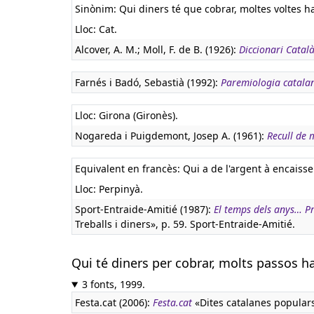
Sinònim: Qui diners té que cobrar, moltes voltes h
Lloc: Cat.
Alcover, A. M.; Moll, F. de B. (1926):
Diccionari Catal
Farnés i Badó, Sebastià (1992):
Paremiologia catala
Lloc: Girona (Gironès).
Nogareda i Puigdemont, Josep A. (1961):
Recull de 
Equivalent en francès:
Qui a de l'argent à encaiss
Lloc: Perpinyà.
Sport-Entraide-Amitié (1987):
El temps dels anys… Pr
Treballs i diners», p. 59. Sport-Entraide-Amitié.
Qui té diners per cobrar, molts passos h
3 fonts, 1999.
Festa.cat (2006):
Festa.cat
«Dites catalanes popular