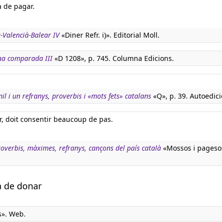
a de pagar.
à-Valencià-Balear IV
«Diner Refr. i)». Editorial Moll.
na comparada III
«D 1208», p. 745. Columna Edicions.
mil i un refranys, proverbis i «mots fets» catalans
«Q», p. 39. Autoedici
er, doit consentir beaucoup de pas.
overbis, màximes, refranys, cançons del país català
«Mossos i pages
a de donar
s». Web.