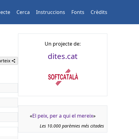
jecte
Cerca
Instruccions
Fonts
Crèdits
Un projecte de:
dites.cat
rteix
«
El peix, per a qui el mereix
»
Les 10.000 parèmies més citades