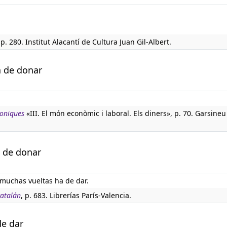
p. 280. Institut Alacantí de Cultura Juan Gil-Albert.
a de donar
boniques
«III. El món econòmic i laboral. Els diners», p. 70. Garsineu
a de donar
 muchas vueltas ha de dar.
catalán
, p. 683. Librerías París-Valencia.
de dar