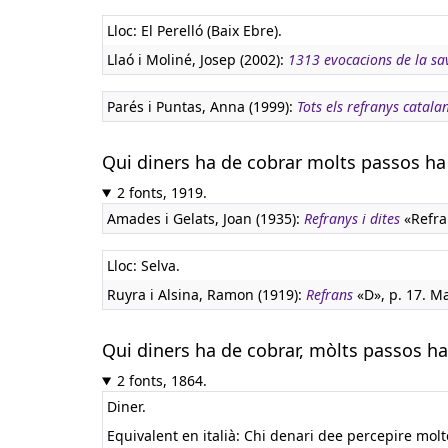
Lloc: El Perelló (Baix Ebre).
Llaó i Moliné, Josep (2002):
1313 evocacions de la sav
Parés i Puntas, Anna (1999):
Tots els refranys catala
Qui diners ha de cobrar molts passos ha
2 fonts, 1919.
Amades i Gelats, Joan (1935):
Refranys i dites
«Refran
Lloc: Selva.
Ruyra i Alsina, Ramon (1919):
Refrans
«D», p. 17. Ma
Qui diners ha de cobrar, mòlts passos h
2 fonts, 1864.
Diner.
Equivalent en italià:
Chi denari dee percepire molte