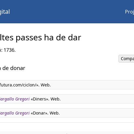
ital
Pro
ltes passes ha de dar
ó: 1736.
Compa
a de donar
utura.com/ciclon/». Web.
 Gargallo Gregori
«Diners». Web.
 Gargallo Gregori
«Donar». Web.