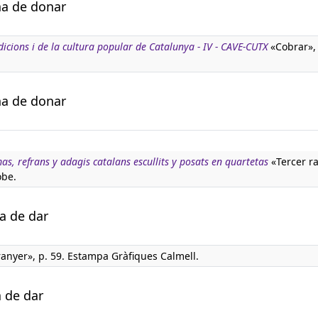
ha de donar
adicions i de la cultura popular de Catalunya - IV - CAVE-CUTX
«Cobrar», 
ha de donar
s, refrans y adagis catalans escullits y posats en quartetas
«Tercer ra
obe.
a de dar
ranyer», p. 59. Estampa Gràfiques Calmell.
a de dar