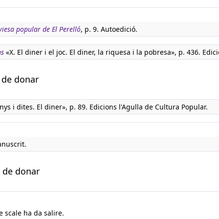
iesa popular de El Perelló
, p. 9. Autoedició.
ns
«X. El diner i el joc. El diner, la riquesa i la pobresa», p. 436. Edic
 de donar
ys i dites. El diner», p. 89. Edicions l'Agulla de Cultura Popular.
nuscrit.
a de donar
 scale ha da salire.