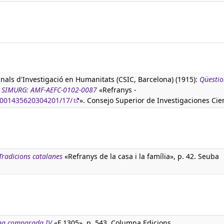
anals d'Investigació en Humanitats (CSIC, Barcelona) (1915):
Qüestio
ura SIMURG: AMF-AEFC-0102-0087
«Refranys -
90001435620304201/17/
». Consejo Superior de Investigaciones Cien
Tradicions catalanes
«Refranys de la casa i la família», p. 42. Seuba
na comparada IV
«F 1305», p. 543. Columna Edicions.