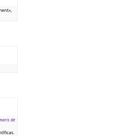
ent»,
naris de
tíficas.