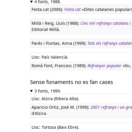
4 fonts, 1988.
Festa.cat (2006):
Festa.cat
«Dites catalanes popular
Millà i Reig, Lluís (1988):
Cinc mil refranys catalans i
Editorial Millà.
Parés i Puntas, Anna (1999):
Tots els refranys catala
Lloc: País Valencià.
Romà Font, Francesc (1989):
Refranyer popular
«N», 
Sense fonaments no es fan cases
3 fonts, 1999.
Lloc: Alzira (Ribera Alta).
Aparicio Ortiz, José M. (1999):
2001 refranys i un gra
d'Alzira.
Lloc: Tortosa (Baix Ebre).