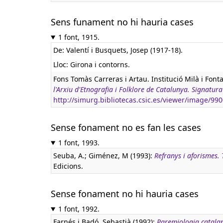
Sens funament no hi hauria cases
1 font, 1915.
De: Valentí i Busquets, Josep (1917-18).
Lloc: Girona i contorns.
Fons Tomàs Carreras i Artau. Institució Milà i Font
l'Arxiu d'Etnografia i Folklore de Catalunya. Signat
http://simurg.bibliotecas.csic.es/viewer/image/9
Sense fonament no es fan les cases
1 font, 1993.
Seuba, A.; Giménez, M (1993):
Refranys i aforismes. 
Edicions.
Sense fonament no hi hauria cases
1 font, 1992.
Farnés i Badó, Sebastià (1992):
Paremiologia catala