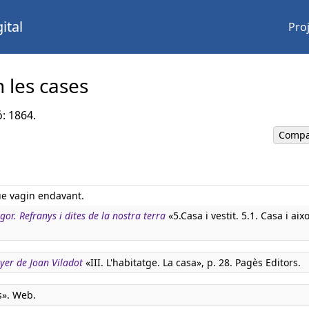
ital
Pro
 les cases
ó: 1864.
Compa
que vagin endavant.
igor. Refranys i dites de la nostra terra
«5.Casa i vestit. 5.1. Casa i aixo
nyer de Joan Viladot
«III. L'habitatge. La casa», p. 28. Pagès Editors.
s». Web.