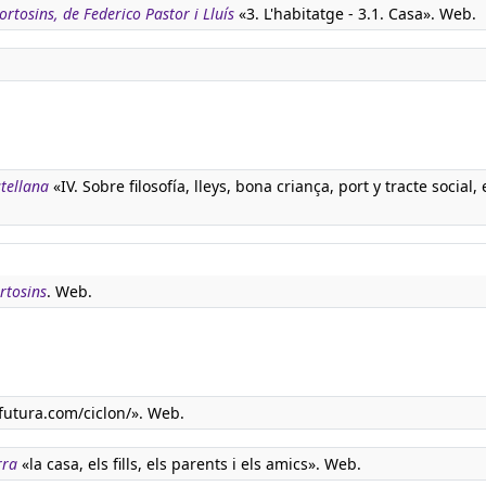
rtosins, de Federico Pastor i Lluís
«3. L'habitatge - 3.1. Casa». Web.
stellana
«IV. Sobre filosofía, lleys, bona criança, port y tracte social, 
rtosins
. Web.
utura.com/ciclon/». Web.
rra
«la casa, els fills, els parents i els amics». Web.