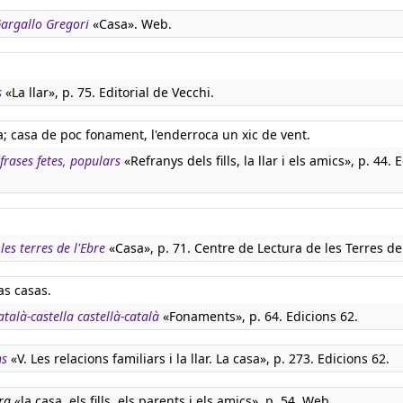
 Gargallo Gregori
«Casa». Web.
s
«La llar», p. 75. Editorial de Vecchi.
; casa de poc fonament, l'enderroca un xic de vent.
 frases fetes, populars
«Refranys dels fills, la llar i els amics», p. 44. E
les terres de l'Ebre
«Casa», p. 71. Centre de Lectura de les Terres de 
as casas.
atalà-castella castellà-català
«Fonaments», p. 64. Edicions 62.
ns
«V. Les relacions familiars i la llar. La casa», p. 273. Edicions 62.
ra
«la casa, els fills, els parents i els amics», p. 54. Web.