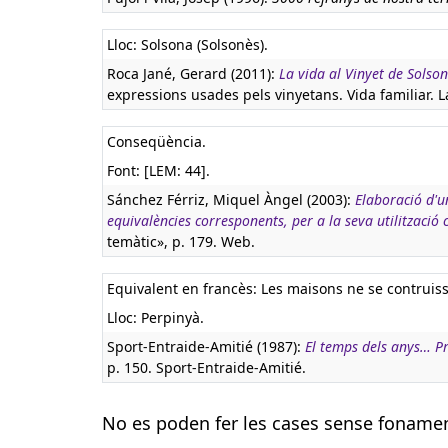
Lloc: Solsona (Solsonès).
Roca Jané, Gerard (2011):
La vida al Vinyet de Solson
expressions usades pels vinyetans. Vida familiar. La 
Conseqüència.
Font: [LEM: 44].
Sánchez Férriz, Miquel Àngel (2003):
Elaboració d'u
equivalències corresponents, per a la seva utilització
temàtic», p. 179. Web.
Equivalent en francès:
Les maisons ne se contruis
Lloc: Perpinyà.
Sport-Entraide-Amitié (1987):
El temps dels anys… Pr
p. 150. Sport-Entraide-Amitié.
No es poden fer les cases sense foname