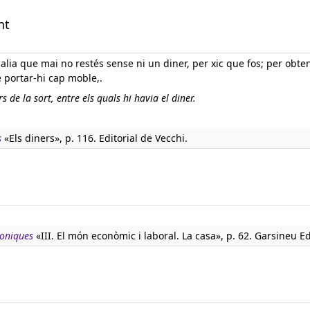
nt
calia que mai no restés sense ni un diner, per xic que fos; per obten
 portar-hi cap moble,.
 de la sort, entre els quals hi havia el diner.
s
«Els diners», p. 116. Editorial de Vecchi.
boniques
«III. El món econòmic i laboral. La casa», p. 62. Garsineu Ed