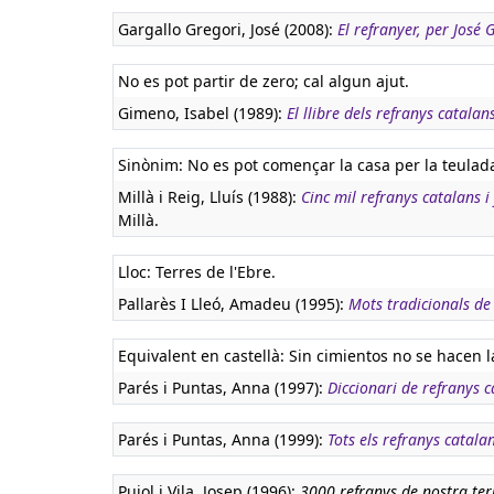
Gargallo Gregori, José (2008):
El refranyer, per José
No es pot partir de zero; cal algun ajut.
Gimeno, Isabel (1989):
El llibre dels refranys catalan
Sinònim: No es pot començar la casa per la teulada
Millà i Reig, Lluís (1988):
Cinc mil refranys catalans i
Millà.
Lloc: Terres de l'Ebre.
Pallarès I Lleó, Amadeu (1995):
Mots tradicionals de 
Equivalent en castellà:
Sin cimientos no se hacen l
Parés i Puntas, Anna (1997):
Diccionari de refranys c
Parés i Puntas, Anna (1999):
Tots els refranys catala
Pujol i Vila, Josep (1996):
3000 refranys de nostra ter