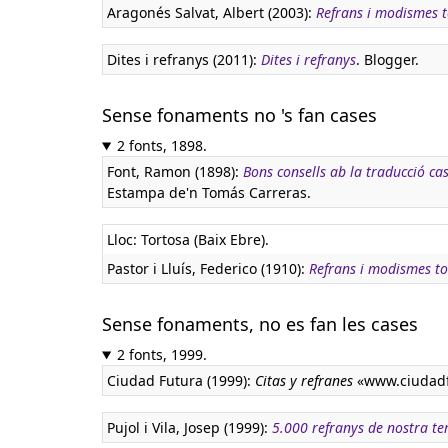
Aragonés Salvat, Albert (2003):
Refrans i modismes to
Dites i refranys (2011):
Dites i refranys
. Blogger.
Sense fonaments no 's fan cases
2 fonts, 1898.
Font, Ramon (1898):
Bons consells ab la traducció ca
Estampa de'n Tomás Carreras.
Lloc: Tortosa (Baix Ebre).
Pastor i Lluís, Federico (1910):
Refrans i modismes to
Sense fonaments, no es fan les cases
2 fonts, 1999.
Ciudad Futura (1999):
Citas y refranes
«www.ciudadf
Pujol i Vila, Josep (1999):
5.000 refranys de nostra te