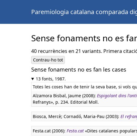
Paremiologia catalana comparada dig
Sense fonaments no es fan
40 recurrències en 21 variants. Primera citaci
Contrau-ho tot
Sense fonaments no es fan les cases
13 fonts, 1987.
Totes les coses han de tenir la seva base, si vols 
Alzamora Bisbal, Jaume (2008):
Espigolant dins l'ant
Refranys», p. 234. Editorial Moll.
Biosca, Mercè; Cornadó, Maria-Pau (2003):
El refra
Festa.cat (2006):
Festa.cat
«Dites catalanes popular