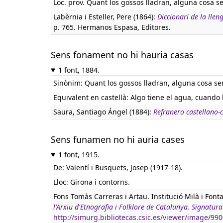
Loc. prov. Quant los gossos lladran, alguna cosa s
Labèrnia i Esteller, Pere (1864):
Diccionari de la lle
p. 765. Hermanos Espasa, Editores.
Sens fonament no hi hauria casas
1 font, 1884.
Sinònim: Quant los gossos lladran, alguna cosa se
Equivalent en castellà:
Algo tiene el agua, cuando 
Saura, Santiago Ángel (1884):
Refranero castellano-
Sens funamen no hi auria cases
1 font, 1915.
De: Valentí i Busquets, Josep (1917-18).
Lloc: Girona i contorns.
Fons Tomàs Carreras i Artau. Institució Milà i Font
l'Arxiu d'Etnografia i Folklore de Catalunya. Signat
http://simurg.bibliotecas.csic.es/viewer/image/9