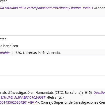
enten.
ngua catalana ab la correspondencia castellana y llatina. Tomo 1
«Fonam
nten.
la bendicen.
catalán
, p. 620. Librerías París-Valencia.
anals d'Investigació en Humanitats (CSIC, Barcelona) (1915):
Qüestio
ura SIMURG: AMF-AEFC-0102-0087
«Refranys -
90001435620304201/49/
». Consejo Superior de Investigaciones Cien