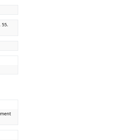
. 55.
ament