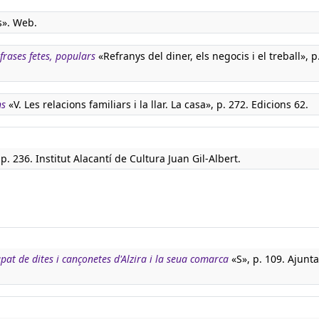
s». Web.
 frases fetes, populars
«Refranys del diner, els negocis i el treball», p
ns
«V. Les relacions familiars i la llar. La casa», p. 272. Edicions 62.
p. 236. Institut Alacantí de Cultura Juan Gil-Albert.
pat de dites i cançonetes d'Alzira i la seua comarca
«S», p. 109. Ajunt