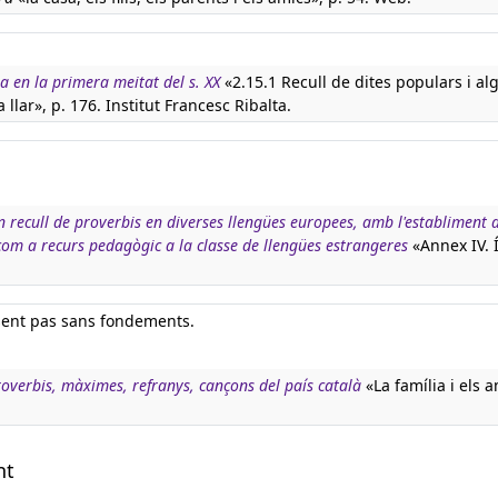
a en la primera meitat del s. XX
«2.15.1 Recull de dites populars i a
llar», p. 176. Institut Francesc Ribalta.
n recull de proverbis en diverses llengües europees, amb l'establiment d
 com a recurs pedagògic a la classe de llengües estrangeres
«Annex IV. 
sent pas sans fondements.
overbis, màximes, refranys, cançons del país català
«La família i els 
nt