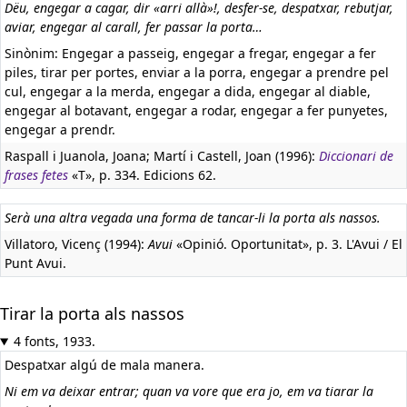
Dëu, engegar a cagar, dir «arri allà»!, desfer-se, despatxar, rebutjar,
aviar, engegar al carall, fer passar la porta…
Sinònim: Engegar a passeig, engegar a fregar, engegar a fer
piles, tirar per portes, enviar a la porra, engegar a prendre pel
cul, engegar a la merda, engegar a dida, engegar al diable,
engegar al botavant, engegar a rodar, engegar a fer punyetes,
engegar a prendr.
Raspall i Juanola, Joana; Martí i Castell, Joan (1996):
Diccionari de
frases fetes
«T», p. 334. Edicions 62.
Serà una altra vegada una forma de tancar-li la porta als nassos.
Villatoro, Vicenç (1994):
Avui
«Opinió. Oportunitat», p. 3. L'Avui / El
Punt Avui.
Tirar la porta als nassos
4 fonts, 1933.
Despatxar algú de mala manera.
Ni em va deixar entrar; quan va vore que era jo, em va tiarar la