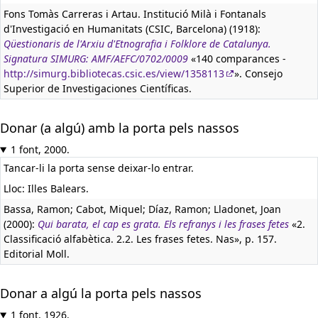
Fons Tomàs Carreras i Artau. Institució Milà i Fontanals
d'Investigació en Humanitats (CSIC, Barcelona) (1918):
Qüestionaris de l'Arxiu d'Etnografia i Folklore de Catalunya.
Signatura SIMURG: AMF/AEFC/0702/0009
«140 comparances -
http://simurg.bibliotecas.csic.es/view/1358113
». Consejo
Superior de Investigaciones Científicas.
Donar (a algú) amb la porta pels nassos
1 font, 2000.
Tancar-li la porta sense deixar-lo entrar.
Lloc: Illes Balears.
Bassa, Ramon; Cabot, Miquel; Díaz, Ramon; Lladonet, Joan
(2000):
Qui barata, el cap es grata. Els refranys i les frases fetes
«2.
Classificació alfabètica. 2.2. Les frases fetes. Nas», p. 157.
Editorial Moll.
Donar a algú la porta pels nassos
1 font, 1926.