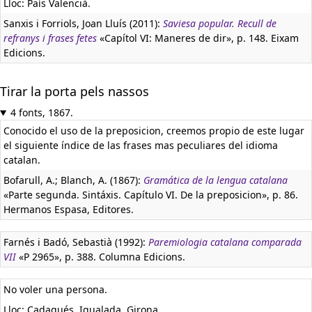
Lloc: País Valencià.
Sanxis i Forriols, Joan Lluís (2011):
Saviesa popular. Recull de
refranys i frases fetes
«Capítol VI: Maneres de dir», p. 148. Eixam
Edicions.
Tirar la porta pels nassos
4 fonts, 1867.
Conocido el uso de la preposicion, creemos propio de este lugar
el siguiente índice de las frases mas peculiares del idioma
catalan.
Bofarull, A.; Blanch, A. (1867):
Gramática de la lengua catalana
«Parte segunda. Sintáxis. Capítulo VI. De la preposicion», p. 86.
Hermanos Espasa, Editores.
Farnés i Badó, Sebastià (1992):
Paremiologia catalana comparada
VII
«P 2965», p. 388. Columna Edicions.
No voler una persona.
Lloc: Cadaqués, Igualada, Girona.