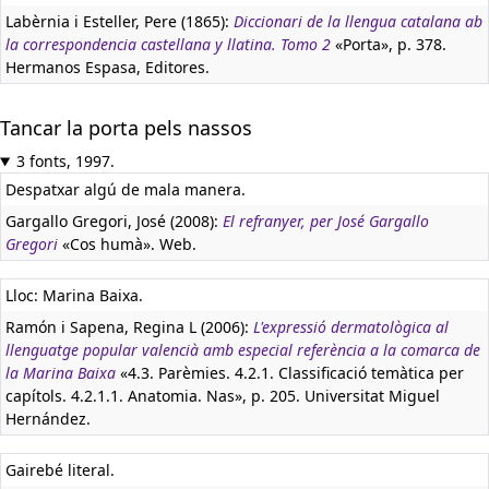
Labèrnia i Esteller, Pere (1865):
Diccionari de la llengua catalana ab
la correspondencia castellana y llatina. Tomo 2
«Porta», p. 378.
Hermanos Espasa, Editores.
Tancar la porta pels nassos
3 fonts, 1997.
Despatxar algú de mala manera.
Gargallo Gregori, José (2008):
El refranyer, per José Gargallo
Gregori
«Cos humà». Web.
Lloc: Marina Baixa.
Ramón i Sapena, Regina L (2006):
L'expressió dermatològica al
llenguatge popular valencià amb especial referència a la comarca de
la Marina Baixa
«4.3. Parèmies. 4.2.1. Classificació temàtica per
capítols. 4.2.1.1. Anatomia. Nas», p. 205. Universitat Miguel
Hernández.
Gairebé literal.