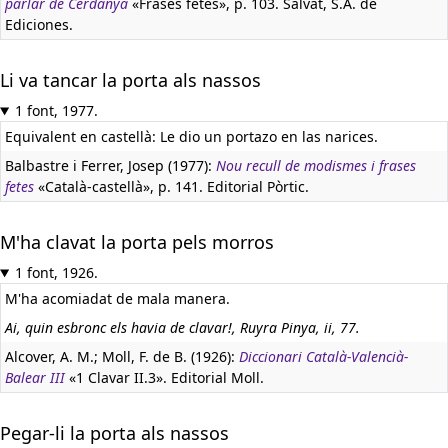
parlar de Cerdanya
«Frases fetes», p. 103. Salvat, S.A. de
Ediciones.
Li va tancar la porta als nassos
1 font, 1977.
Equivalent en castellà:
Le dio un portazo en las narices.
Balbastre i Ferrer, Josep (1977):
Nou recull de modismes i frases
fetes
«Català-castellà», p. 141. Editorial Pòrtic.
M'ha clavat la porta pels morros
1 font, 1926.
M'ha acomiadat de mala manera.
Ai, quin esbronc els havia de clavar!, Ruyra Pinya, ii, 77.
Alcover, A. M.; Moll, F. de B. (1926):
Diccionari Català-Valencià-
Balear III
«1 Clavar II.3». Editorial Moll.
Pegar-li la porta als nassos