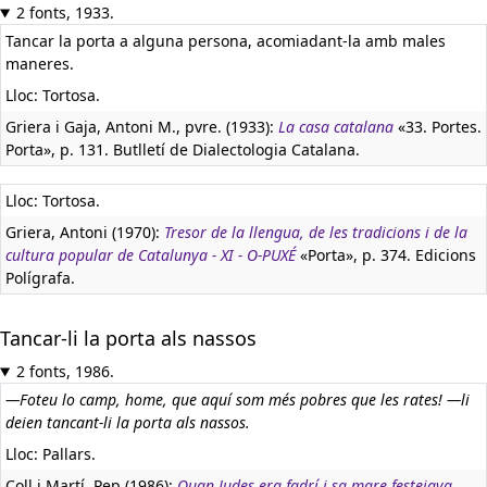
2 fonts, 1933.
Tancar la porta a alguna persona, acomiadant-la amb males
maneres.
Lloc: Tortosa.
Griera i Gaja, Antoni M., pvre. (1933):
La casa catalana
«33. Portes.
Porta», p. 131. Butlletí de Dialectologia Catalana.
Lloc: Tortosa.
Griera, Antoni (1970):
Tresor de la llengua, de les tradicions i de la
cultura popular de Catalunya - XI - O-PUXÉ
«Porta», p. 374. Edicions
Polígrafa.
Tancar-li la porta als nassos
2 fonts, 1986.
—Foteu lo camp, home, que aquí som més pobres que les rates! —li
deien tancant-li la porta als nassos.
Lloc: Pallars.
Coll i Martí, Pep (1986):
Quan Judes era fadrí i sa mare festejava.