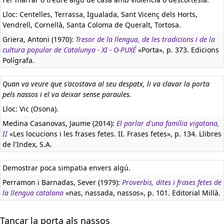
Lloc: Centelles, Terrassa, Igualada, Sant Vicenç dels Horts,
Vendrell, Cornellà, Santa Coloma de Queralt, Tortosa.
Griera, Antoni (1970):
Tresor de la llengua, de les tradicions i de la
cultura popular de Catalunya - XI - O-PUXÉ
«Porta», p. 373. Edicions
Polígrafa.
Quan va veure que s'acostava al seu despatx, li va clavar la porta
pels nassos i el va deixar sense paraules.
Lloc: Vic (Osona).
Medina Casanovas, Jaume (2014):
El parlar d'una família vigatana,
II
«Les locucions i les frases fetes. II. Frases fetes», p. 134. Llibres
de l'Index, S.A.
Demostrar poca simpatia envers algú.
Perramon i Barnadas, Sever (1979):
Proverbis, dites i frases fetes de
la llengua catalana
«nas, nassada, nassos», p. 101. Editorial Millà.
Tancar la porta als nassos