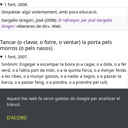
1 font, 2008.
Despatxar algú violentament, amb poca educació.
Gargallo Gregori, José (2008):
El refranyer, per José Gargallo
Gregori
«Maneres de dir». Web.
Tancar (o clavar, o fotre, o ventar) la porta pels
morros (o pels nasos)
1 font, 2007.
Sinònim: Engegar a escampar la boira (o a cagar, o a dida, o a fer
verd, o a l'altra part de món, o a la quinta forca, o a menjar fenàs
a les ribes, o a munyir gossos, o a nadar a Segre, o a passar la
barca, o a pastar fang, o a pondre, o a prendre pel cul).
Equivalent en castellà:
Cerrar (o dar con) la puerta en las
narices.
Aquest lloc web fa servir galetes de Google per analitzar el
trànsit.
Espunyes, Josep (2007):
Dites, locucions i frases fetes
«194», p. 63.
Garsineu Edicions.
D'ACORD
Tancar / fotre la porta al nas