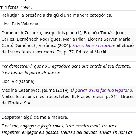
4 fonts, 1994.
Rebutjar la presència d'algú d'una manera categòrica.
Lloc: País Valencià.
Doménech Zornoza, Josep Lluís (coord.); Buchón Tomás, Joan
Carles; Doménech Rodríguez, Maria Pilar; Llorens Server, Maria;
Cantó Doménech, Verònica (2004):
Frases fetes i locucions
«Relació
de frases fetes i locucions. T», p. 77. Editorial Marfil.
Per demostrar-li que no li agradava gens que entrés al seu despatx,
li va tancar la porta als nassos.
Lloc: Vic (Osona).
Medina Casanovas, Jaume (2014):
El parlar d'una família vigatana,
II
«Les locucions i les frases fetes. II. Frases fetes», p. 311. Llibres
de l'Index, S.A.
Despatxar algú de mala manera.
E pel sac, engegar a fregir raves, tirar escales avall, treure a
empentes, engegar els gossos, treure's del davant, enviar en nom de