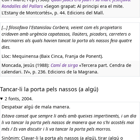
Rondalles del Pallars
«Segon grapat: Al principi era el mite.
L'Estany de Montcortés», p. 44. Edicions del Mall.
[…] filosofava l'Estanislau Corbera, veient com els propietaris
cridaven amb urgència capatassos, llaüters, picadors, carreters o
barrinaires als quals havien tancat la porta als nassos feia quatre
dies.
Lloc: Mequinensa (Baix Cinca, Franja de Ponent).
Moncada, Jesús (1988):
Camí de sirga
«Tercera part. Cendra de
calendari. IV», p. 236. Edicions de la Magrana.
Tancar-li la porta pels nassos (a algú)
2 fonts, 2004.
Despatxar algú de mala manera.
Estava cansat que sempre li anés amb queixes impertinents, i un dia
li va tancar la porta pels nassos de manera que no s'hi acostés mai
més / Es van discutir i li va tancar la porta pels morros.
Sinònim: Clavar-li la porta als nassos (a algú), tirar (algú o