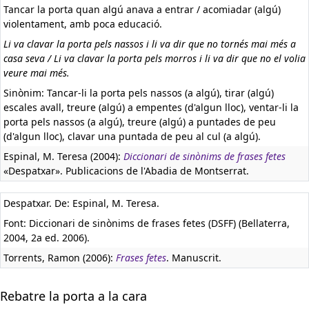
Tancar la porta quan algú anava a entrar / acomiadar (algú)
violentament, amb poca educació.
Li va clavar la porta pels nassos i li va dir que no tornés mai més a
casa seva / Li va clavar la porta pels morros i li va dir que no el volia
veure mai més.
Sinònim: Tancar-li la porta pels nassos (a algú), tirar (algú)
escales avall, treure (algú) a empentes (d'algun lloc), ventar-li la
porta pels nassos (a algú), treure (algú) a puntades de peu
(d'algun lloc), clavar una puntada de peu al cul (a algú).
Espinal, M. Teresa (2004):
Diccionari de sinònims de frases fetes
«Despatxar». Publicacions de l'Abadia de Montserrat.
Despatxar. De: Espinal, M. Teresa.
Font: Diccionari de sinònims de frases fetes (DSFF) (Bellaterra,
2004, 2a ed. 2006).
Torrents, Ramon (2006):
Frases fetes
. Manuscrit.
Rebatre la porta a la cara