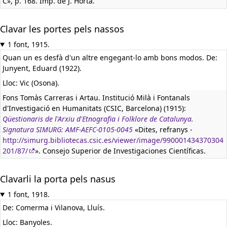
C», p. 168. Imp. de J. Horta.
Clavar les portes pels nassos
1 font, 1915.
Quan un es desfà d'un altre engegant-lo amb bons modos. De:
Junyent, Eduard (1922).
Lloc: Vic (Osona).
Fons Tomàs Carreras i Artau. Institució Milà i Fontanals
d'Investigació en Humanitats (CSIC, Barcelona) (1915):
Qüestionaris de l'Arxiu d'Etnografia i Folklore de Catalunya.
Signatura SIMURG: AMF-AEFC-0105-0045
«Dites, refranys -
http://simurg.bibliotecas.csic.es/viewer/image/990001434370304
201/87/
». Consejo Superior de Investigaciones Científicas.
Clavarli la porta pels nasus
1 font, 1918.
De: Comerma i Vilanova, Lluís.
Lloc: Banyoles.