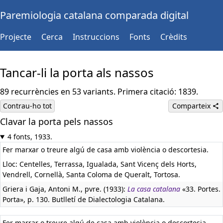
Paremiologia catalana comparada digital
Projecte
Cerca
Instruccions
Fonts
Crèdits
Tancar-li la porta als nassos
89 recurrències en 53 variants. Primera citació: 1839.
Contrau-ho tot
Comparteix
Clavar la porta pels nassos
4 fonts, 1933.
Fer marxar o treure algú de casa amb violència o descortesia.
Lloc: Centelles, Terrassa, Igualada, Sant Vicenç dels Horts,
Vendrell, Cornellà, Santa Coloma de Queralt, Tortosa.
Griera i Gaja, Antoni M., pvre. (1933):
La casa catalana
«33. Portes.
Porta», p. 130. Butlletí de Dialectologia Catalana.
Fer marrar o treure algú de casa amb violència o descortesia.