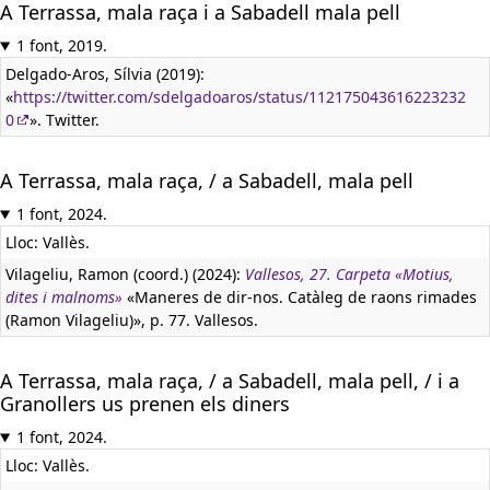
A Terrassa, mala raça i a Sabadell mala pell
1 font, 2019.
Delgado-Aros, Sílvia (2019):
«
https://twitter.com/sdelgadoaros/status/112175043616223232
0
». Twitter.
A Terrassa, mala raça, / a Sabadell, mala pell
1 font, 2024.
Lloc: Vallès.
Vilageliu, Ramon (coord.) (2024):
Vallesos, 27. Carpeta «Motius,
dites i malnoms»
«Maneres de dir-nos. Catàleg de raons rimades
(Ramon Vilageliu)», p. 77. Vallesos.
A Terrassa, mala raça, / a Sabadell, mala pell, / i a
Granollers us prenen els diners
1 font, 2024.
Lloc: Vallès.