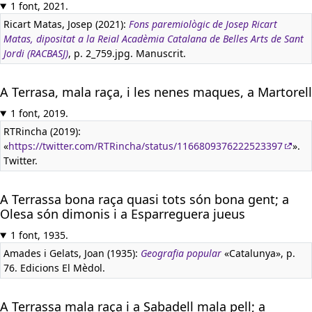
1 font, 2021.
Ricart Matas, Josep (2021):
Fons paremiològic de Josep Ricart
Matas, dipositat a la Reial Acadèmia Catalana de Belles Arts de Sant
Jordi (RACBASJ)
, p. 2_759.jpg. Manuscrit.
A Terrasa, mala raça, i les nenes maques, a Martorell
1 font, 2019.
RTRincha (2019):
«
https://twitter.com/RTRincha/status/1166809376222523397
».
Twitter.
A Terrassa bona raça quasi tots són bona gent; a
Olesa són dimonis i a Esparreguera jueus
1 font, 1935.
Amades i Gelats, Joan (1935):
Geografia popular
«Catalunya», p.
76. Edicions El Mèdol.
A Terrassa mala raça i a Sabadell mala pell; a