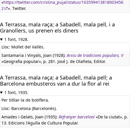
«
https://twitter.com/cristina_pujal/status/163599413818003456
2
». Twitter.
A Terrassa, mala raça; a Sabadell, mala pell, i a
Granollers, us prenen els diners
1 font, 1928.
Lloc: Mollet del Vallès.
Santamaria i Vinyals, Joan (1928):
Arxiu de tradicions populars, V
«Geografia popular», p. 281. José J. de Olañeta, Editor.
A Terrassa, mala raça; a Sabadell, mala pell; a
Barcelona embusteros van a dur la flor al rei
1 font, 1935.
Per titllar-la de botiflera.
Lloc: Barcelona (Barcelonès).
Amades i Gelats, Joan (1935):
Refranyer barceloní
«De la ciutat», p.
13. Edicions l'Agulla de Cultura Popular.