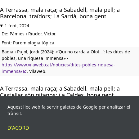
A Terrassa, mala raça; a Sabadell, mala pell; a
Barcelona, traïdors; i a Sarrià, bona gent
1 font, 2024.
De: Pàmies i Riudor, Víctor.
Font: Paremiologia tòpica.
Badia i Pujol, Jordi (2024): «'Qui no carda a Olot…': les dites de
pobles, una riquesa immensa» -
https://www.vilaweb.cat/noticies/dites-pobles-riquesa-
immensa/
. Vilaweb.
A Terrassa, mala raça; a Sabadell, mala pell; a
Castellar són gitanos; i a Caldes, bona gent
1 font, 2024.
Aquest lloc web fa servir galetes de Google per analitzar el
De: Pàmies i Riudor, Víctor.
trànsit.
Font: Paremiologia tòpica.
D'ACORD
Badia i Pujol, Jordi (2024): «'Qui no carda a Olot…': les dites de
pobles, una riquesa immensa» -