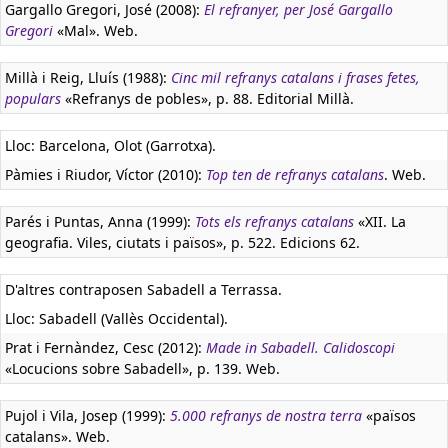
Gargallo Gregori, José (2008):
El refranyer, per José Gargallo
Gregori
«Mal». Web.
Millà i Reig, Lluís (1988):
Cinc mil refranys catalans i frases fetes,
populars
«Refranys de pobles», p. 88. Editorial Millà.
Lloc: Barcelona, Olot (Garrotxa).
Pàmies i Riudor, Víctor (2010):
Top ten de refranys catalans
. Web.
Parés i Puntas, Anna (1999):
Tots els refranys catalans
«XII. La
geografia. Viles, ciutats i països», p. 522. Edicions 62.
D'altres contraposen Sabadell a Terrassa.
Lloc: Sabadell (Vallès Occidental).
Prat i Fernàndez, Cesc (2012):
Made in Sabadell. Calidoscopi
«Locucions sobre Sabadell», p. 139. Web.
Pujol i Vila, Josep (1999):
5.000 refranys de nostra terra
«països
catalans». Web.