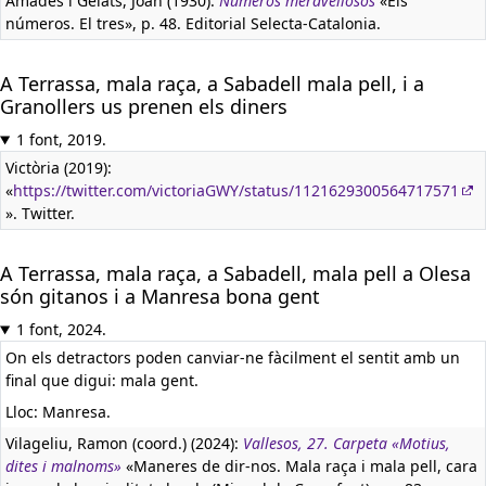
Amades i Gelats, Joan (1930):
Números meravellosos
«Els
números. El tres», p. 48. Editorial Selecta-Catalonia.
A Terrassa, mala raça, a Sabadell mala pell, i a
Granollers us prenen els diners
1 font, 2019.
Victòria (2019):
«
https://twitter.com/victoriaGWY/status/1121629300564717571
». Twitter.
A Terrassa, mala raça, a Sabadell, mala pell a Olesa
són gitanos i a Manresa bona gent
1 font, 2024.
On els detractors poden canviar-ne fàcilment el sentit amb un
final que digui: mala gent.
Lloc: Manresa.
Vilageliu, Ramon (coord.) (2024):
Vallesos, 27. Carpeta «Motius,
dites i malnoms»
«Maneres de dir-nos. Mala raça i mala pell, cara