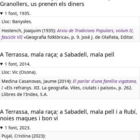
Granollers, us prenen els diners
1 font, 1935.
Lloc: Banyoles.
Hostench, Joaquim (1935):
Arxiu de Tradicions Populars, volum II,
fascicle VII
«Geografia folklòrica», p. 9. José J. de Olañeta, Editor.
A Terrassa, mala raça; a Sabadell, mala pell
1 font, 2014.
Lloc: Vic (Osona).
Medina Casanovas, Jaume (2014):
El parlar d'una família vigatana,
I
«Els refranys. XII. La geografia. Viles, ciutats i països», p. 262.
Llibres de l'Index, S.A.
A Terrassa, mala raça; a Sabadell, mala pell i a Rubí,
noies maques i bon vi
1 font, 2023.
Pujal, Cristina (2023):