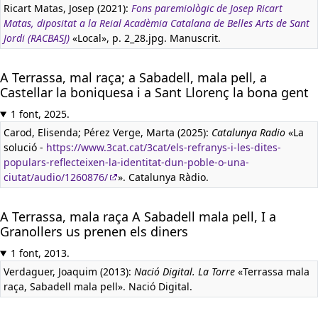
Ricart Matas, Josep (2021):
Fons paremiològic de Josep Ricart
Matas, dipositat a la Reial Acadèmia Catalana de Belles Arts de Sant
Jordi (RACBASJ)
«Local», p. 2_28.jpg. Manuscrit.
A Terrassa, mal raça; a Sabadell, mala pell, a
Castellar la boniquesa i a Sant Llorenç la bona gent
1 font, 2025.
Carod, Elisenda; Pérez Verge, Marta (2025):
Catalunya Radio
«La
solució -
https://www.3cat.cat/3cat/els-refranys-i-les-dites-
populars-reflecteixen-la-identitat-dun-poble-o-una-
ciutat/audio/1260876/
». Catalunya Ràdio.
A Terrassa, mala raça A Sabadell mala pell, I a
Granollers us prenen els diners
1 font, 2013.
Verdaguer, Joaquim (2013):
Nació Digital. La Torre
«Terrassa mala
raça, Sabadell mala pell». Nació Digital.