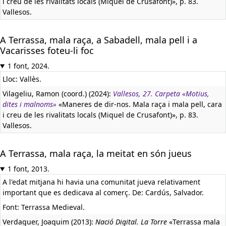
i creu de les rivalitats locals (Miquel de Crusafont)», p. 83.
Vallesos.
A Terrassa, mala raça, a Sabadell, mala pell i a
Vacarisses foteu-li foc
1 font, 2024.
Lloc: Vallès.
Vilageliu, Ramon (coord.) (2024):
Vallesos, 27. Carpeta «Motius,
dites i malnoms»
«Maneres de dir-nos. Mala raça i mala pell, cara
i creu de les rivalitats locals (Miquel de Crusafont)», p. 83.
Vallesos.
A Terrassa, mala raça, la meitat en són jueus
1 font, 2013.
A l'edat mitjana hi havia una comunitat jueva relativament
important que es dedicava al comerç. De: Cardús, Salvador.
Font: Terrassa Medieval.
Verdaguer, Joaquim (2013):
Nació Digital. La Torre
«Terrassa mala