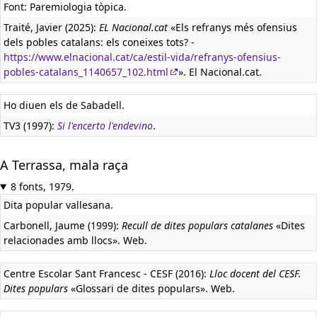
Font: Paremiologia tòpica.
Traité, Javier (2025):
EL Nacional.cat
«Els refranys més ofensius
dels pobles catalans: els coneixes tots? -
https://www.elnacional.cat/ca/estil-vida/refranys-ofensius-
pobles-catalans_1140657_102.html
». El Nacional.cat.
Ho diuen els de Sabadell.
TV3 (1997):
Si l'encerto l'endevino
.
A Terrassa, mala raça
8 fonts, 1979.
Dita popular vallesana.
Carbonell, Jaume (1999):
Recull de dites populars catalanes
«Dites
relacionades amb llocs». Web.
Centre Escolar Sant Francesc - CESF (2016):
Lloc docent del CESF.
Dites populars
«Glossari de dites populars». Web.