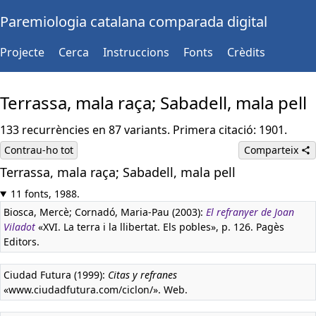
Paremiologia catalana comparada digital
Projecte
Cerca
Instruccions
Fonts
Crèdits
Terrassa, mala raça; Sabadell, mala pell
133 recurrències en 87 variants. Primera citació: 1901.
Contrau-ho tot
Comparteix
Terrassa, mala raça; Sabadell, mala pell
11 fonts, 1988.
Biosca, Mercè; Cornadó, Maria-Pau (2003):
El refranyer de Joan
Viladot
«XVI. La terra i la llibertat. Els pobles», p. 126. Pagès
Editors.
Ciudad Futura (1999):
Citas y refranes
«www.ciudadfutura.com/ciclon/». Web.