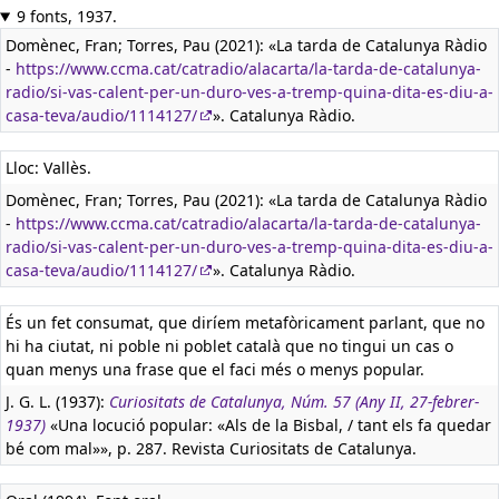
9 fonts, 1937.
Domènec, Fran; Torres, Pau (2021): «La tarda de Catalunya Ràdio
-
https://www.ccma.cat/catradio/alacarta/la-tarda-de-catalunya-
radio/si-vas-calent-per-un-duro-ves-a-tremp-quina-dita-es-diu-a-
casa-teva/audio/1114127/
». Catalunya Ràdio.
Lloc: Vallès.
Domènec, Fran; Torres, Pau (2021): «La tarda de Catalunya Ràdio
-
https://www.ccma.cat/catradio/alacarta/la-tarda-de-catalunya-
radio/si-vas-calent-per-un-duro-ves-a-tremp-quina-dita-es-diu-a-
casa-teva/audio/1114127/
». Catalunya Ràdio.
És un fet consumat, que diríem metafòricament parlant, que no
hi ha ciutat, ni poble ni poblet català que no tingui un cas o
quan menys una frase que el faci més o menys popular.
J. G. L. (1937):
Curiositats de Catalunya, Núm. 57 (Any II, 27-febrer-
1937)
«Una locució popular: «Als de la Bisbal, / tant els fa quedar
bé com mal»», p. 287. Revista Curiositats de Catalunya.