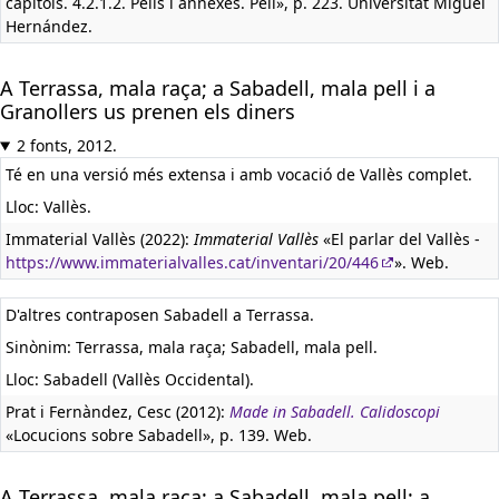
capítols. 4.2.1.2. Pells i annexes. Pell», p. 223. Universitat Miguel
Hernández.
A Terrassa, mala raça; a Sabadell, mala pell i a
Granollers us prenen els diners
2 fonts, 2012.
Té en una versió més extensa i amb vocació de Vallès complet.
Lloc: Vallès.
Immaterial Vallès (2022):
Immaterial Vallès
«El parlar del Vallès -
https://www.immaterialvalles.cat/inventari/20/446
». Web.
D'altres contraposen Sabadell a Terrassa.
Sinònim: Terrassa, mala raça; Sabadell, mala pell.
Lloc: Sabadell (Vallès Occidental).
Prat i Fernàndez, Cesc (2012):
Made in Sabadell. Calidoscopi
«Locucions sobre Sabadell», p. 139. Web.
A Terrassa, mala raça; a Sabadell, mala pell; a