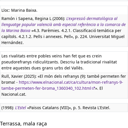
Lloc: Marina Baixa.
Ramón i Sapena, Regina L (2006):
L'expressió dermatològica al
llenguatge popular valencià amb especial referència a la comarca de
la Marina Baixa
«4.3. Parèmies. 4.2.1. Classificació temàtica per
capítols. 4.2.1.2. Pells i annexes. Pell», p. 224. Universitat Miguel
Hernández.
Les rivalitats entre pobles veïns han fet que es creïn
pseudorefranys ridiculitzants. Descriu la tradicional rivalitat
entre aquestes dues grans urbs del Vallès.
Rull, Xavier (2025): «El món dels refranys (9): també permeten fer
broma! -
https://www.elnacional.cat/ca/cultura/mon-refranys-9-
tambe-permeten-fer-broma_1360340_102.html
». El
Nacional.cat.
(1998):
L'Estel
«Països Catalans (VIII)», p. 5. Revista L'Estel.
Terrassa, mala raça