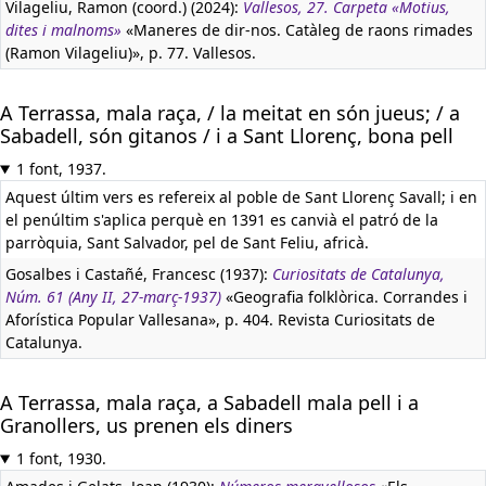
Vilageliu, Ramon (coord.) (2024):
Vallesos, 27. Carpeta «Motius,
dites i malnoms»
«Maneres de dir-nos. Catàleg de raons rimades
(Ramon Vilageliu)», p. 77. Vallesos.
A Terrassa, mala raça, / la meitat en són jueus; / a
Sabadell, són gitanos / i a Sant Llorenç, bona pell
1 font, 1937.
Aquest últim vers es refereix al poble de Sant Llorenç Savall; i en
el penúltim s'aplica perquè en 1391 es canvià el patró de la
parròquia, Sant Salvador, pel de Sant Feliu, africà.
Gosalbes i Castañé, Francesc (1937):
Curiositats de Catalunya,
Núm. 61 (Any II, 27-març-1937)
«Geografia folklòrica. Corrandes i
Aforística Popular Vallesana», p. 404. Revista Curiositats de
Catalunya.
A Terrassa, mala raça, a Sabadell mala pell i a
Granollers, us prenen els diners
1 font, 1930.