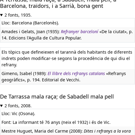
Barcelona, traïdors, i a Sarrià, bona gent
2 fonts, 1935.
Lloc: Barcelona (Barcelonès).
Amades i Gelats, Joan (1935):
Refranyer barceloní
«De la ciutat», p.
14. Edicions l'Agulla de Cultura Popular.
Els tòpics que defineiexen el tarannà dels habitants de diferents
indrets poden modificar-se segons la procedència de qui diu el
refrany.
Gimeno, Isabel (1989):
El llibre dels refranys catalans
«Refranys
geogràfics», p. 194. Editorial de Vecchi.
De Tarrassa mala raça; de Sabadell mala pell
2 fonts, 2008.
Lloc: Vic (Osona).
Font: La informant té 76 anys (neix el 1932) i és de Vic.
Mestre Huguet, Maria del Carme (2008):
Dites i refranys a la vora