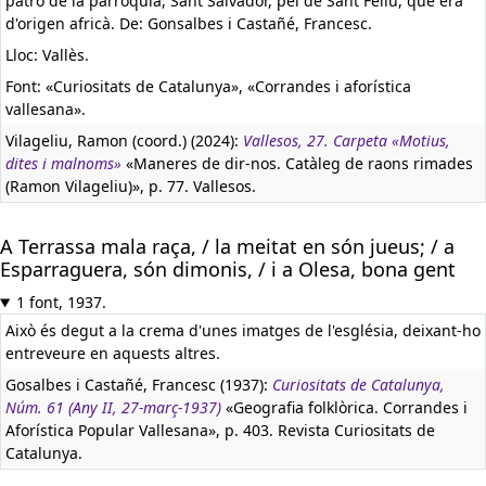
patró de la parròquia, Sant Salvador, pel de Sant Feliu, que era
d'origen africà. De: Gonsalbes i Castañé, Francesc.
Lloc: Vallès.
Font: «Curiositats de Catalunya», «Corrandes i aforística
vallesana».
Vilageliu, Ramon (coord.) (2024):
Vallesos, 27. Carpeta «Motius,
dites i malnoms»
«Maneres de dir-nos. Catàleg de raons rimades
(Ramon Vilageliu)», p. 77. Vallesos.
A Terrassa mala raça, / la meitat en són jueus; / a
Esparraguera, són dimonis, / i a Olesa, bona gent
1 font, 1937.
Això és degut a la crema d'unes imatges de l'església, deixant-ho
entreveure en aquests altres.
Gosalbes i Castañé, Francesc (1937):
Curiositats de Catalunya,
Núm. 61 (Any II, 27-març-1937)
«Geografia folklòrica. Corrandes i
Aforística Popular Vallesana», p. 403. Revista Curiositats de
Catalunya.