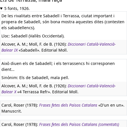
5 fonts, 1926.
De les rivalitats entre Sabadell i Terrassa, ciutat important i
propera de Sabadell, són bona mostra aquestes dites (contesten
els sabadellencs).
Lloc: Sabadell (Vallès Occidental).
Alcover, A. M.; Moll, F. de B. (1926):
Diccionari Català-Valencià-
Balear IX
«Sabadell». Editorial Moll.
Això diuen els de Sabadell; i els terrassencs hi corresponen
dient…
Sinònim: Els de Sabadell, mala pell.
Alcover, A. M.; Moll, F. de B. (1926):
Diccionari Català-Valencià-
Balear X
«4 Terrassa Refr». Editorial Moll.
Carol, Roser (1978):
Frases fetes dels Països Catalans
«D'un en un».
Manuscrit.
Carol, Roser (1978):
Frases fetes dels Països Catalans (comentats)