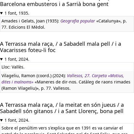
Barcelona embusteros i a Sarrià bona gent
1 font, 1935.
Amades i Gelats, Joan (1935):
Geografia popular
«Catalunya», p.
77. Edicions El Mèdol.
A Terrassa mala raça, / a Sabadell mala pell / i a
Vacarisses foteu-li foc
1 font, 2024.
Lloc: Vallès.
Vilageliu, Ramon (coord.) (2024):
Vallesos, 27. Carpeta «Motius,
dites i malnoms»
«Maneres de dir-nos. Catàleg de raons rimades
(Ramon Vilageliu)», p. 77. Vallesos.
A Terrassa mala raça, / la meitat en són jueus / a
Sabadell són gitanos / i a Sant Llorenç, bona pell
1 font, 2024.
Sobre el penúltim vers s'explica que en 1391 es va canviar el