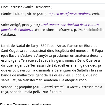
Lloc: Terrassa (Vallès Occidental).
Pàmies i Riudor, Víctor (2010):
Top ten de refranys catalans
. Web.
Soler Amigó, Joan (2005):
Tradicionari. Enciclopèdia de la cultura
popular de Catalunya
«Expressions i refranys», p. 74. Enciclopèdia
Catalana.
La nit de Nadal de l'any 1350 l'abat Arnau Ramon de Biure de
Sant Cugat va ser assassinat dins l'església del monestir. El Papa
(que llavors s'estava a Avinyó) va proclamar un anatema deixant
escrit «gens Terracie et Sabadelli / gens inimica Dei». Que ve a
dir que la gent de Terrassa i de Sabadell és enemiga de déu, ja
que es culpava com a criminals a Berenguer de Saltells i la seva
banda de malfactors, gent de les dues viles. El poble, que no
sabia llatí, va transformar l'anatema i va afegir el rodolí.
Verdaguer, Joaquim (2013):
Nació Digital. La Torre
«Terrassa mala
raça, Sabadell mala pell». Nació Digital.
Els de Terrassa, mala raça