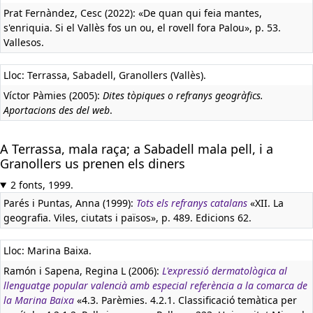
Prat Fernàndez, Cesc (2022): «De quan qui feia mantes,
s'enriquia. Si el Vallès fos un ou, el rovell fora Palou», p. 53.
Vallesos.
Lloc: Terrassa, Sabadell, Granollers (Vallès).
Víctor Pàmies (2005):
Dites tòpiques o refranys geogràfics.
Aportacions des del web
.
A Terrassa, mala raça; a Sabadell mala pell, i a
Granollers us prenen els diners
2 fonts, 1999.
Parés i Puntas, Anna (1999):
Tots els refranys catalans
«XII. La
geografia. Viles, ciutats i països», p. 489. Edicions 62.
Lloc: Marina Baixa.
Ramón i Sapena, Regina L (2006):
L'expressió dermatològica al
llenguatge popular valencià amb especial referència a la comarca de
la Marina Baixa
«4.3. Parèmies. 4.2.1. Classificació temàtica per