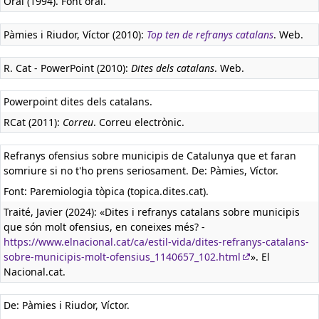
Oral (1994). Font oral.
Pàmies i Riudor, Víctor (2010):
Top ten de refranys catalans
. Web.
R. Cat - PowerPoint (2010):
Dites dels catalans
. Web.
Powerpoint dites dels catalans.
RCat (2011):
Correu
. Correu electrònic.
Refranys ofensius sobre municipis de Catalunya que et faran
somriure si no t'ho prens seriosament. De: Pàmies, Víctor.
Font: Paremiologia tòpica (topica.dites.cat).
Traité, Javier (2024): «Dites i refranys catalans sobre municipis
que són molt ofensius, en coneixes més? -
https://www.elnacional.cat/ca/estil-vida/dites-refranys-catalans-
sobre-municipis-molt-ofensius_1140657_102.html
». El
Nacional.cat.
De: Pàmies i Riudor, Víctor.