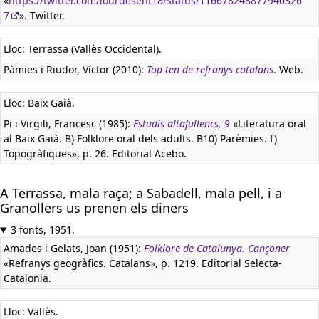
«
https://twitter.com/lourdesent18/status/116678248877940326
7
». Twitter.
Lloc: Terrassa (Vallès Occidental).
Pàmies i Riudor, Víctor (2010):
Top ten de refranys catalans
. Web.
Lloc: Baix Gaià.
Pi i Virgili, Francesc (1985):
Estudis altafullencs, 9
«Literatura oral
al Baix Gaià. B) Folklore oral dels adults. B10) Parèmies. f)
Topogràfiques», p. 26. Editorial Acebo.
A Terrassa, mala raça; a Sabadell, mala pell, i a
Granollers us prenen els diners
3 fonts, 1951.
Amades i Gelats, Joan (1951):
Folklore de Catalunya. Cançoner
«Refranys geogràfics. Catalans», p. 1219. Editorial Selecta-
Catalonia.
Lloc: Vallès.