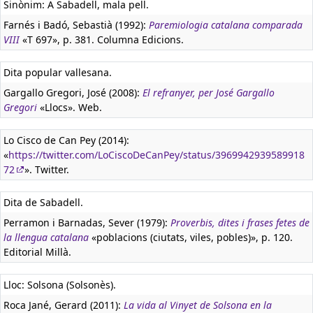
Sinònim: A Sabadell, mala pell.
Farnés i Badó, Sebastià (1992):
Paremiologia catalana comparada
VIII
«T 697», p. 381. Columna Edicions.
Dita popular vallesana.
Gargallo Gregori, José (2008):
El refranyer, per José Gargallo
Gregori
«Llocs». Web.
Lo Cisco de Can Pey (2014):
«
https://twitter.com/LoCiscoDeCanPey/status/3969942939589918
72
». Twitter.
Dita de Sabadell.
Perramon i Barnadas, Sever (1979):
Proverbis, dites i frases fetes de
la llengua catalana
«poblacions (ciutats, viles, pobles)», p. 120.
Editorial Millà.
Lloc: Solsona (Solsonès).
Roca Jané, Gerard (2011):
La vida al Vinyet de Solsona en la