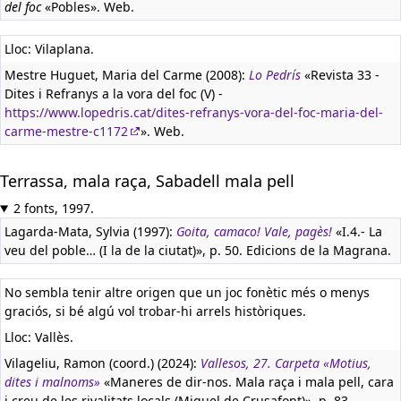
del foc
«Pobles». Web.
Lloc: Vilaplana.
Mestre Huguet, Maria del Carme (2008):
Lo Pedrís
«Revista 33 -
Dites i Refranys a la vora del foc (V) -
https://www.lopedris.cat/dites-refranys-vora-del-foc-maria-del-
carme-mestre-c1172
». Web.
Terrassa, mala raça, Sabadell mala pell
2 fonts, 1997.
Lagarda-Mata, Sylvia (1997):
Goita, camaco! Vale, pagès!
«I.4.- La
veu del poble… (I la de la ciutat)», p. 50. Edicions de la Magrana.
No sembla tenir altre origen que un joc fonètic més o menys
graciós, si bé algú vol trobar-hi arrels històriques.
Lloc: Vallès.
Vilageliu, Ramon (coord.) (2024):
Vallesos, 27. Carpeta «Motius,
dites i malnoms»
«Maneres de dir-nos. Mala raça i mala pell, cara
i creu de les rivalitats locals (Miquel de Crusafont)», p. 83.