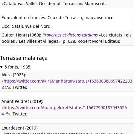
«Catalunya. Vallès Occidental. Terrassa». Manuscrit.
Equivalent en francès:
Ceux de Terrassa, mauvaise race.
Lloc: Catalunya del Nord.
Guiter, Henri (1969):
Proverbes et dictons catalans
«Les ciutats i els
pobles / Les villes et villages», p. 628. Robert Morel Editeur.
Terrassa mala raça
5 fonts, 1985.
Akira (2023):
«
https://twitter.com/akiraManhattan/status/163608388697422233
8
». Twitter.
Anant Peldret (2019):
«
https://twitter.com/Anantpeldret/status/116677990187943526
4
». Twitter.
Lourdesent (2019):