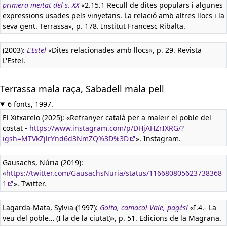
primera meitat del s. XX
«2.15.1 Recull de dites populars i algunes
expressions usades pels vinyetans. La relació amb altres llocs i la
seva gent. Terrassa», p. 178. Institut Francesc Ribalta.
(2003):
L'Estel
«Dites relacionades amb llocs», p. 29. Revista
L'Estel.
Terrassa mala raça, Sabadell mala pell
6 fonts, 1997.
El Xitxarelo (2025): «Refranyer català per a maleir el poble del
costat -
https://www.instagram.com/p/DHjAHZrIXRG/?
igsh=MTVkZjlrYnd6d3NmZQ%3D%3D
». Instagram.
Gausachs, Núria (2019):
«
https://twitter.com/GausachsNuria/status/116680805623738368
1
». Twitter.
Lagarda-Mata, Sylvia (1997):
Goita, camaco! Vale, pagès!
«I.4.- La
veu del poble… (I la de la ciutat)», p. 51. Edicions de la Magrana.