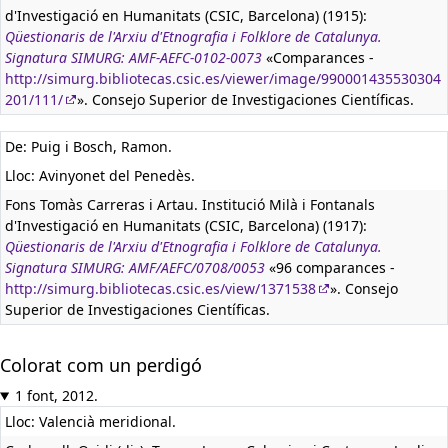
d'Investigació en Humanitats (CSIC, Barcelona) (1915):
Qüestionaris de l'Arxiu d'Etnografia i Folklore de Catalunya.
Signatura SIMURG: AMF-AEFC-0102-0073
«Comparances -
http://simurg.bibliotecas.csic.es/viewer/image/990001435530304
201/111/
». Consejo Superior de Investigaciones Científicas.
De: Puig i Bosch, Ramon.
Lloc: Avinyonet del Penedès.
Fons Tomàs Carreras i Artau. Institució Milà i Fontanals
d'Investigació en Humanitats (CSIC, Barcelona) (1917):
Qüestionaris de l'Arxiu d'Etnografia i Folklore de Catalunya.
Signatura SIMURG: AMF/AEFC/0708/0053
«96 comparances -
http://simurg.bibliotecas.csic.es/view/1371538
». Consejo
Superior de Investigaciones Científicas.
Colorat com un perdigó
1 font, 2012.
Lloc: Valencià meridional.