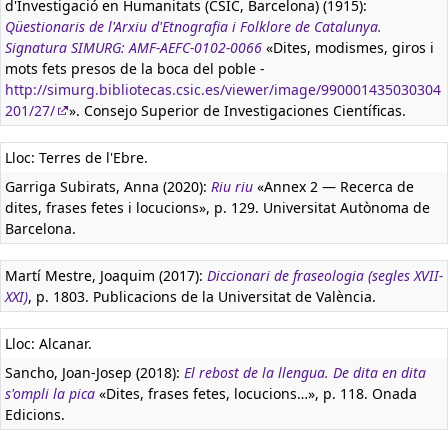
d'Investigació en Humanitats (CSIC, Barcelona) (1915):
Qüestionaris de l'Arxiu d'Etnografia i Folklore de Catalunya.
Signatura SIMURG: AMF-AEFC-0102-0066
«Dites, modismes, giros i
mots fets presos de la boca del poble -
http://simurg.bibliotecas.csic.es/viewer/image/990001435030304
201/27/
». Consejo Superior de Investigaciones Científicas.
Lloc: Terres de l'Ebre.
Garriga Subirats, Anna (2020):
Riu riu
«Annex 2 — Recerca de
dites, frases fetes i locucions», p. 129. Universitat Autònoma de
Barcelona.
Martí Mestre, Joaquim (2017):
Diccionari de fraseologia (segles XVII-
XXI)
, p. 1803. Publicacions de la Universitat de València.
Lloc: Alcanar.
Sancho, Joan-Josep (2018):
El rebost de la llengua. De dita en dita
s'ompli la pica
«Dites, frases fetes, locucions…», p. 118. Onada
Edicions.