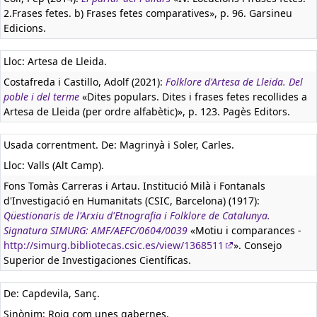
2.Frases fetes. b) Frases fetes comparatives», p. 96. Garsineu
Edicions.
Lloc: Artesa de Lleida.
Costafreda i Castillo, Adolf (2021):
Folklore d'Artesa de Lleida. Del
poble i del terme
«Dites populars. Dites i frases fetes recollides a
Artesa de Lleida (per ordre alfabètic)», p. 123. Pagès Editors.
Usada correntment. De: Magrinyà i Soler, Carles.
Lloc: Valls (Alt Camp).
Fons Tomàs Carreras i Artau. Institució Milà i Fontanals
d'Investigació en Humanitats (CSIC, Barcelona) (1917):
Qüestionaris de l'Arxiu d'Etnografia i Folklore de Catalunya.
Signatura SIMURG: AMF/AEFC/0604/0039
«Motiu i comparances -
http://simurg.bibliotecas.csic.es/view/1368511
». Consejo
Superior de Investigaciones Científicas.
De: Capdevila, Sanç.
Sinònim: Roig com unes gabernes.