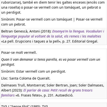
ruborizarse), també en diem tenir les galtes enceses (encès com
una rosella) o posar-se vermell com un tomàquet, un pebrot o
un perdigot.
Sinònim: Posar-se vermell com un tomàquet | Posar-se vermell
com un pebrot.
Beltran Genescà, Antoni (2018):
Ensenya'm la llengua. Vocabulari i
llenguatge popular al voltant de la salut, els remeis i les malalties
«La pell. Erupcions i taques a la pell», p. 27. Editorial Gregal.
Posar-se molt vermell.
Quan li van demanar si tenia parella, es va posar vermell com un
perdigot.
Sinònim: Estar vermell com un perdigot.
Lloc: Santa Coloma de Queralt.
Dalmases Trull, Montserrat; Soler Bertran, Joan; Soler Dalmases,
Albert (2023):
El parlar de casa: Petit recull de grans tresors
familiars
«6. Frases fetes», p. 231. Autoedició.
TV3 / "Sense títol" (1995). TV3.