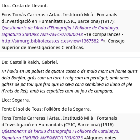
Lloc: Costa de Llevant.
Fons Tomàs Carreras i Artau. Institució Milà i Fontanals
d'Investigació en Humanitats (CSIC, Barcelona) (1917):
Qüestionaris de l'Arxiu d'Etnografia i Folklore de Catalunya.
Signatura SIMURG: AMF/AEFC/0706/0048
«18 comparances -
http://simurg.bibliotecas.csic.es/view/1367582
». Consejo
Superior de Investigaciones Científicas.
De: Castellà Raich, Gabriel.
Hi havía en un poblet de quatre cases o de mala mort un home que's
deia Bonján, grás com un toro i roig com un perdigot; amb unes
galtes de pa tou que feia que la seva cara semblava la lluna al ple
(Prats de Rei), amb les espatlles com un jou de campana.
Lloc: Segarra.
Font: El sol de Tous: Folklòre de la Segarra.
Fons Tomàs Carreras i Artau. Institució Milà i Fontanals
d'Investigació en Humanitats (CSIC, Barcelona) (1916):
Qüestionaris de l'Arxiu d'Etnografia i Folklore de Catalunya.
Signatura SIMURG: AMF/AEFC/1103/0073
«Algunes notes