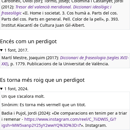
Carbonell, Ovidi (dir); Tormo, Josep; Colomina i Castanyer, Jordi
(2012):
Tresor del valencià meridional. Diccionari ideològic i
fraseològic
«II. Home i societat. 3. Cos humà a. Parts del cos.
Parts del cos. Parts en general. Pell. Color de la pell», p. 393.
Institut Alacantí de Cultura Juan Gil-Albert.
Encés com un perdigot
1 font, 2017.
Martí Mestre, Joaquim (2017):
Diccionari de fraseologia (segles XVII-
XXI)
, p. 1779. Publicacions de la Universitat de València.
Es torna més roig que un perdigot
1 font, 2024.
Un que s'acalora molt.
Sinònim: Es torna més vermell que un titot.
Badia i Pujol, Jordi (2024): «De comparacions en tenim per a triar
i remenar -
https://www.instagram.com/reel/C_7iiDWIS_G/?
igsh=MW5vanp2Y25yY2wwYQ%3D%3D
». Instagram.