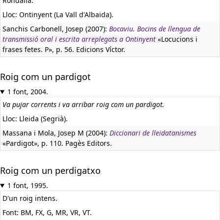
Rondalla.
Lloc: Ontinyent (La Vall d'Albaida).
Sanchis Carbonell, Josep (2007):
Bocaviu. Bocins de llengua de
transmissió oral i escrita arreplegats a Ontinyent
«Locucions i
frases fetes. P», p. 56. Edicions Víctor.
Roig com un pardigot
1 font, 2004.
Va pujar corrents i va arribar roig com un pardigot.
Lloc: Lleida (Segrià).
Massana i Mola, Josep M (2004):
Diccionari de lleidatanismes
«Pardigot», p. 110. Pagès Editors.
Roig com un perdigatxo
1 font, 1995.
D'un roig intens.
Font: BM, FX, G, MR, VR, VT.