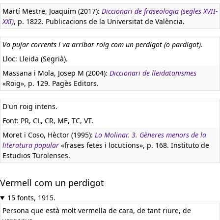
Martí Mestre, Joaquim (2017):
Diccionari de fraseologia (segles XVII-
XXI)
, p. 1822. Publicacions de la Universitat de València.
Va pujar corrents i va arribar roig com un perdigot (o pardigot).
Lloc: Lleida (Segrià).
Massana i Mola, Josep M (2004):
Diccionari de lleidatanismes
«Roig», p. 129. Pagès Editors.
D'un roig intens.
Font: PR, CL, CR, ME, TC, VT.
Moret i Coso, Hèctor (1995):
Lo Molinar. 3. Gèneres menors de la
literatura popular
«frases fetes i locucions», p. 168. Instituto de
Estudios Turolenses.
Vermell com un perdigot
15 fonts, 1915.
Persona que està molt vermella de cara, de tant riure, de