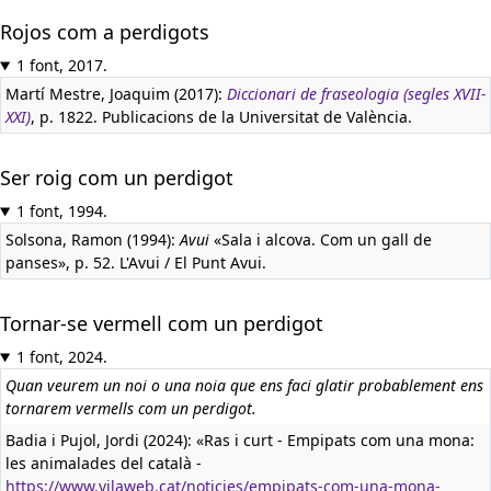
Rojos com a perdigots
1 font, 2017.
Martí Mestre, Joaquim (2017):
Diccionari de fraseologia (segles XVII-
XXI)
, p. 1822. Publicacions de la Universitat de València.
Ser roig com un perdigot
1 font, 1994.
Solsona, Ramon (1994):
Avui
«Sala i alcova. Com un gall de
panses», p. 52. L'Avui / El Punt Avui.
Tornar-se vermell com un perdigot
1 font, 2024.
Quan veurem un noi o una noia que ens faci glatir probablement ens
tornarem vermells com un perdigot.
Badia i Pujol, Jordi (2024): «Ras i curt - Empipats com una mona:
les animalades del català -
https://www.vilaweb.cat/noticies/empipats-com-una-mona-