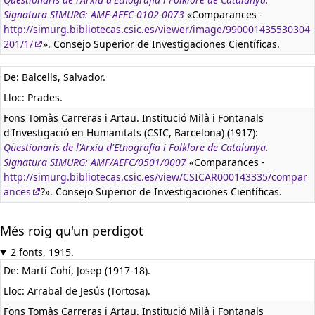
Signatura SIMURG: AMF-AEFC-0102-0073
«Comparances -
http://simurg.bibliotecas.csic.es/viewer/image/990001435530304
201/1/
». Consejo Superior de Investigaciones Científicas.
De: Balcells, Salvador.
Lloc: Prades.
Fons Tomàs Carreras i Artau. Institució Milà i Fontanals
d'Investigació en Humanitats (CSIC, Barcelona) (1917):
Qüestionaris de l'Arxiu d'Etnografia i Folklore de Catalunya.
Signatura SIMURG: AMF/AEFC/0501/0007
«Comparances -
http://simurg.bibliotecas.csic.es/view/CSICAR000143335/compar
ances
?». Consejo Superior de Investigaciones Científicas.
Més roig qu'un perdigot
2 fonts, 1915.
De: Martí Cohí, Josep (1917-18).
Lloc: Arrabal de Jesús (Tortosa).
Fons Tomàs Carreras i Artau. Institució Milà i Fontanals