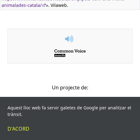
animalades-catala/
». Vilaweb.
Un projecte de:
dites.cat
Aquest lloc web fa servir galetes de Google per analitzar el
trànsit.
D'ACORD