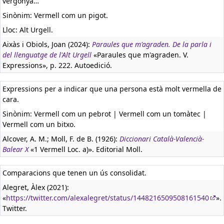
vergonya…
Sinònim: Vermell com un pigot.
Lloc: Alt Urgell.
Aixàs i Obiols, Joan (2024):
Paraules que m'agraden. De la parla i
del llenguatge de l'Alt Urgell
«Paraules que m'agraden. V.
Expressions», p. 222. Autoedició.
Expressions per a indicar que una persona està molt vermella de
cara.
Sinònim: Vermell com un pebrot | Vermell com un tomàtec |
Vermell com un bitxo.
Alcover, A. M.; Moll, F. de B. (1926):
Diccionari Català-Valencià-
Balear X
«1 Vermell Loc. a)». Editorial Moll.
Comparacions que tenen un ús consolidat.
Alegret, Àlex (2021):
«
https://twitter.com/alexalegret/status/1448216509508161540
».
Twitter.