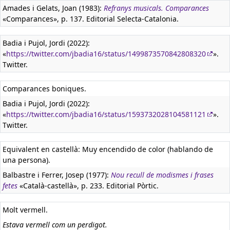
Amades i Gelats, Joan (1983):
Refranys musicals. Comparances
«Comparances», p. 137. Editorial Selecta-Catalonia.
Badia i Pujol, Jordi (2022):
«
https://twitter.com/jbadia16/status/1499873570842808320
».
Twitter.
Comparances boniques.
Badia i Pujol, Jordi (2022):
«
https://twitter.com/jbadia16/status/1593732028104581121
».
Twitter.
Equivalent en castellà:
Muy encendido de color (hablando de
una persona).
Balbastre i Ferrer, Josep (1977):
Nou recull de modismes i frases
fetes
«Català-castellà», p. 233. Editorial Pòrtic.
Molt vermell.
Estava vermell com un perdigot.