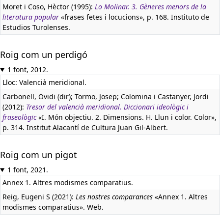
Moret i Coso, Hèctor (1995):
Lo Molinar. 3. Gèneres menors de la
literatura popular
«frases fetes i locucions», p. 168. Instituto de
Estudios Turolenses.
Roig com un perdigó
1 font, 2012.
Lloc: Valencià meridional.
Carbonell, Ovidi (dir); Tormo, Josep; Colomina i Castanyer, Jordi
(2012):
Tresor del valencià meridional. Diccionari ideològic i
fraseològic
«I. Món objectiu. 2. Dimensions. H. Llun i color. Color»,
p. 314. Institut Alacantí de Cultura Juan Gil-Albert.
Roig com un pigot
1 font, 2021.
Annex 1. Altres modismes comparatius.
Reig, Eugeni S (2021):
Les nostres comparances
«Annex 1. Altres
modismes comparatius». Web.