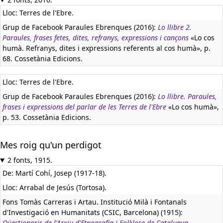
Lloc: Terres de l'Ebre.
Grup de Facebook Paraules Ebrenques (2016):
Lo llibre 2.
Paraules, frases fetes, dites, refranys, expressions i cançons
«Lo cos
humà. Refranys, dites i expressions referents al cos humà», p.
68. Cossetània Edicions.
Lloc: Terres de l'Ebre.
Grup de Facebook Paraules Ebrenques (2016):
Lo llibre. Paraules,
frases i expressions del parlar de les Terres de l'Ebre
«Lo cos humà»,
p. 53. Cossetània Edicions.
Mes roig qu'un perdigot
2 fonts, 1915.
De: Martí Cohí, Josep (1917-18).
Lloc: Arrabal de Jesús (Tortosa).
Fons Tomàs Carreras i Artau. Institució Milà i Fontanals
d'Investigació en Humanitats (CSIC, Barcelona) (1915):
Qüestionaris de l'Arxiu d'Etnografia i Folklore de Catalunya.