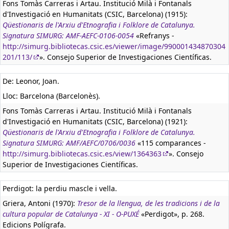
Fons Tomàs Carreras i Artau. Institució Milà i Fontanals
d'Investigació en Humanitats (CSIC, Barcelona) (1915):
Qüestionaris de l'Arxiu d'Etnografia i Folklore de Catalunya.
Signatura SIMURG: AMF-AEFC-0106-0054
«Refranys -
http://simurg.bibliotecas.csic.es/viewer/image/990001434870304
201/113/
». Consejo Superior de Investigaciones Científicas.
De: Leonor, Joan.
Lloc: Barcelona (Barcelonès).
Fons Tomàs Carreras i Artau. Institució Milà i Fontanals
d'Investigació en Humanitats (CSIC, Barcelona) (1921):
Qüestionaris de l'Arxiu d'Etnografia i Folklore de Catalunya.
Signatura SIMURG: AMF/AEFC/0706/0036
«115 comparances -
http://simurg.bibliotecas.csic.es/view/1364363
». Consejo
Superior de Investigaciones Científicas.
Perdigot: la perdiu mascle i vella.
Griera, Antoni (1970):
Tresor de la llengua, de les tradicions i de la
cultura popular de Catalunya - XI - O-PUXÉ
«Perdigot», p. 268.
Edicions Polígrafa.