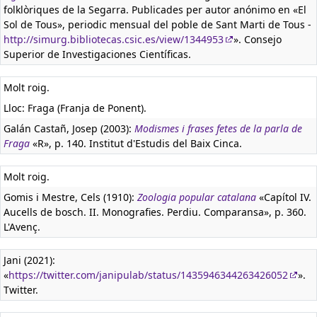
folklòriques de la Segarra. Publicades per autor anónimo en «El
Sol de Tous», periodic mensual del poble de Sant Marti de Tous -
http://simurg.bibliotecas.csic.es/view/1344953
». Consejo
Superior de Investigaciones Científicas.
Molt roig.
Lloc: Fraga (Franja de Ponent).
Galán Castañ, Josep (2003):
Modismes i frases fetes de la parla de
Fraga
«R», p. 140. Institut d'Estudis del Baix Cinca.
Molt roig.
Gomis i Mestre, Cels (1910):
Zoologia popular catalana
«Capítol IV.
Aucells de bosch. II. Monografies. Perdiu. Comparansa», p. 360.
L'Avenç.
Jani (2021):
«
https://twitter.com/janipulab/status/1435946344263426052
».
Twitter.