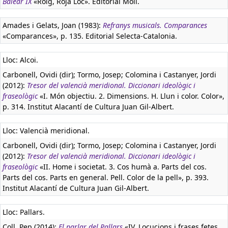
Balear IX
«Roig, Roja Loc». Editorial Moll.
Amades i Gelats, Joan (1983):
Refranys musicals. Comparances
«Comparances», p. 135. Editorial Selecta-Catalonia.
Lloc: Alcoi.
Carbonell, Ovidi (dir); Tormo, Josep; Colomina i Castanyer, Jordi
(2012):
Tresor del valencià meridional. Diccionari ideològic i
fraseològic
«I. Món objectiu. 2. Dimensions. H. Llun i color. Color»,
p. 314. Institut Alacantí de Cultura Juan Gil-Albert.
Lloc: Valencià meridional.
Carbonell, Ovidi (dir); Tormo, Josep; Colomina i Castanyer, Jordi
(2012):
Tresor del valencià meridional. Diccionari ideològic i
fraseològic
«II. Home i societat. 3. Cos humà a. Parts del cos.
Parts del cos. Parts en general. Pell. Color de la pell», p. 393.
Institut Alacantí de Cultura Juan Gil-Albert.
Lloc: Pallars.
Coll, Pep (2014):
El parlar del Pallars
«IV. Locucions i frases fetes.