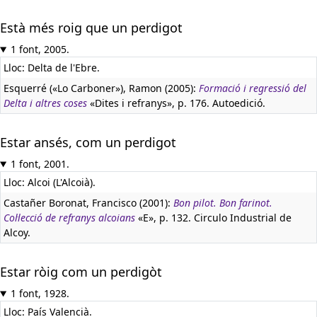
Està més roig que un perdigot
1 font, 2005.
Lloc: Delta de l'Ebre.
Esquerré («Lo Carboner»), Ramon (2005):
Formació i regressió del
Delta i altres coses
«Dites i refranys», p. 176. Autoedició.
Estar ansés, com un perdigot
1 font, 2001.
Lloc: Alcoi (L'Alcoià).
Castañer Boronat, Francisco (2001):
Bon pilot. Bon farinot.
Col·lecció de refranys alcoians
«E», p. 132. Circulo Industrial de
Alcoy.
Estar ròig com un perdigòt
1 font, 1928.
Lloc: País Valencià.