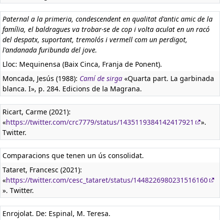
Paternal a la primeria, condescendent en qualitat d'antic amic de la
família, el baldragues va trobar-se de cop i volta aculat en un racó
del despatx, suportant, tremolós i vermell com un perdigot,
l'andanada furibunda del jove.
Lloc: Mequinensa (Baix Cinca, Franja de Ponent).
Moncada, Jesús (1988):
Camí de sirga
«Quarta part. La garbinada
blanca. I», p. 284. Edicions de la Magrana.
Ricart, Carme (2021):
«
https://twitter.com/crc7779/status/1435119384142417921
».
Twitter.
Comparacions que tenen un ús consolidat.
Tataret, Francesc (2021):
«
https://twitter.com/cesc_tataret/status/1448226980231516160
». Twitter.
Enrojolat. De: Espinal, M. Teresa.