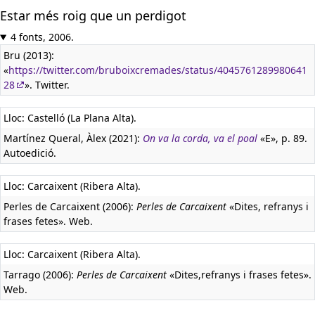
Estar més roig que un perdigot
4 fonts, 2006.
Bru (2013):
«
https://twitter.com/bruboixcremades/status/4045761289980641
28
». Twitter.
Lloc: Castelló (La Plana Alta).
Martínez Queral, Àlex (2021):
On va la corda, va el poal
«E», p. 89.
Autoedició.
Lloc: Carcaixent (Ribera Alta).
Perles de Carcaixent (2006):
Perles de Carcaixent
«Dites, refranys i
frases fetes». Web.
Lloc: Carcaixent (Ribera Alta).
Tarrago (2006):
Perles de Carcaixent
«Dites,refranys i frases fetes».
Web.