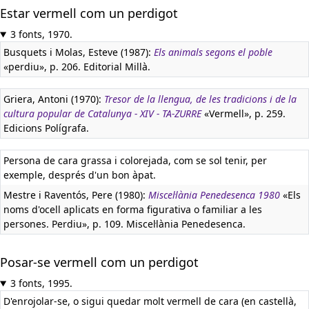
Estar vermell com un perdigot
3 fonts, 1970.
Busquets i Molas, Esteve (1987):
Els animals segons el poble
«perdiu», p. 206. Editorial Millà.
Griera, Antoni (1970):
Tresor de la llengua, de les tradicions i de la
cultura popular de Catalunya - XIV - TA-ZURRE
«Vermell», p. 259.
Edicions Polígrafa.
Persona de cara grassa i colorejada, com se sol tenir, per
exemple, després d'un bon àpat.
Mestre i Raventós, Pere (1980):
Miscel·lània Penedesenca 1980
«Els
noms d'ocell aplicats en forma figurativa o familiar a les
persones. Perdiu», p. 109. Miscel·lània Penedesenca.
Posar-se vermell com un perdigot
3 fonts, 1995.
D'enrojolar-se, o sigui quedar molt vermell de cara (en castellà,