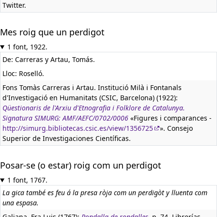
Twitter.
Mes roig que un perdigot
1 font, 1922.
De: Carreras y Artau, Tomás.
Lloc: Roselló.
Fons Tomàs Carreras i Artau. Institució Milà i Fontanals
d'Investigació en Humanitats (CSIC, Barcelona) (1922):
Qüestionaris de l'Arxiu d'Etnografia i Folklore de Catalunya.
Signatura SIMURG: AMF/AEFC/0702/0006
«Figures i comparances -
http://simurg.bibliotecas.csic.es/view/1356725
». Consejo
Superior de Investigaciones Científicas.
Posar-se (o estar) roig com un perdigot
1 font, 1767.
La gica també es feu á la presa ròja com un perdigòt y lluenta com
una espasa.
Galiana, Fra Luis (1767):
Rondalla de rondalles
, p. 74. Librerías