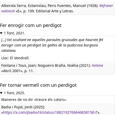
Alberola Serra, Estanislau; Peris Fuentes, Manuel (1928):
Refraner
valenciá
«E», p. 109. Editorial Arte y Letras.
Fer enrogir com un perdigot
1 font, 2021.
[…] tot ocultant-ne aquelles paraules gruixudes que haurien fet
enrogir com un perdigot les galtes de la pudorosa burgesia
catalana.
Lloc: El Vendrell.
Fontana i Tous, Joan; Nogueiro Braña, Noèlia (2021):
Helena
«Abril 2001», p. 11.
Fer tornar vermell com un perdigot
1 font, 2025.
Maneres de no dir «treure els colors».
Badia i Pujol, Jordi (2025):
«
https://x.com/jbadia16/status/1882192769646838158
».