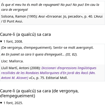
És que el meu ho és molt de repugnant! No puc! No puc! Em cau la
cara de vergonya!
Solsona, Ramon (1995):
Avui
«Enraonar. Jo, pecador», p. 40. L'Avui
/ El Punt Avui.
Caure-li (a qualcú) sa cara
1 font, 2008.
(De vergonya, d'empegueïment). Sentir-se molt avergonyit.
An En Juanet sa cara li queia d'empegueït… (III, 82).
Lloc: Mallorca.
Llull Martí, Antoni (2008):
Diccionari d'expressions lingüístiques
recollides de les Rondaies Mallorquines d'En Jordi des Racó (Mn.
Antoni M. Alcover)
«C», p. 75. Editorial Moll.
Caure-li (a qualcú) sa cara (de vergonya,
d'empegueïment)
1 font, 2025.