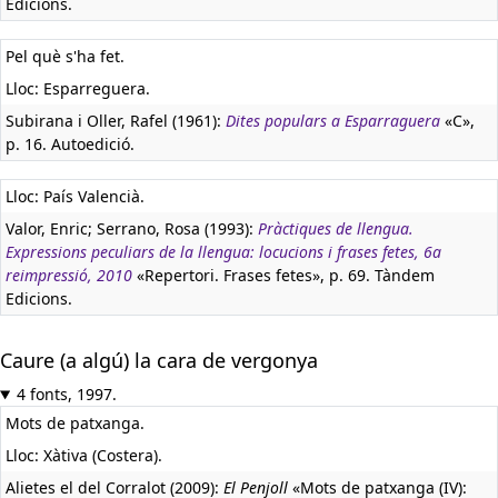
Edicions.
Pel què s'ha fet.
Lloc: Esparreguera.
Subirana i Oller, Rafel (1961):
Dites populars a Esparraguera
«C»,
p. 16. Autoedició.
Lloc: País Valencià.
Valor, Enric; Serrano, Rosa (1993):
Pràctiques de llengua.
Expressions peculiars de la llengua: locucions i frases fetes, 6a
reimpressió, 2010
«Repertori. Frases fetes», p. 69. Tàndem
Edicions.
Caure (a algú) la cara de vergonya
4 fonts, 1997.
Mots de patxanga.
Lloc: Xàtiva (Costera).
Alietes el del Corralot (2009):
El Penjoll
«Mots de patxanga (IV):