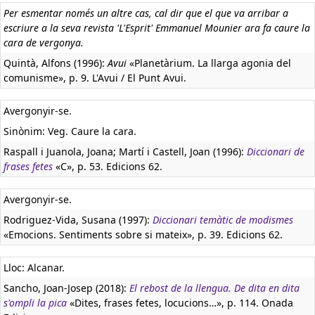
Per esmentar només un altre cas, cal dir que el que va arribar a
escriure a la seva revista 'L'Esprit' Emmanuel Mounier ara fa caure la
cara de vergonya.
Quintà, Alfons (1996):
Avui
«Planetàrium. La llarga agonia del
comunisme», p. 9. L'Avui / El Punt Avui.
Avergonyir-se.
Sinònim: Veg. Caure la cara.
Raspall i Juanola, Joana; Martí i Castell, Joan (1996):
Diccionari de
frases fetes
«C», p. 53. Edicions 62.
Avergonyir-se.
Rodriguez-Vida, Susana (1997):
Diccionari temàtic de modismes
«Emocions. Sentiments sobre si mateix», p. 39. Edicions 62.
Lloc: Alcanar.
Sancho, Joan-Josep (2018):
El rebost de la llengua. De dita en dita
s'ompli la pica
«Dites, frases fetes, locucions…», p. 114. Onada