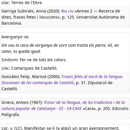
Lloc: Terres de l'Ebre.
Garriga Subirats, Anna (2020):
Riu riu
«Annex 2 — Recerca de
dites, frases fetes i locucions», p. 125. Universitat Autònoma de
Barcelona.
Avergonyir-se.
Em cau la cara de vergonya de vore com tracta els pares; ell, en
canvi, es queda igual.
Sinònim: Fer-se de tots els colors.
Lloc: Comarques de Castelló.
González Felip, Marisol (2000):
Frases fetes al nord de la llengua.
Diccionari de les comarques de Castelló
, p. 31. Diputació de
Castelló.
Griera, Antoni (1967):
Tresor de la llengua, de les tradicions i de la
cultura popular de Catalunya - III - CA-CAVE
«Cara», p. 205. Edicions
Polígrafa.
Loc. v. [LC]. Manifestar-se-li [a algú] un gran avergonyiment.