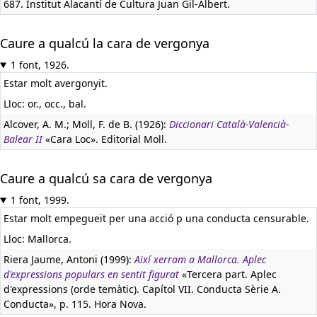
687. Institut Alacantí de Cultura Juan Gil-Albert.
Caure a qualcú la cara de vergonya
1 font, 1926.
Estar molt avergonyit.
Lloc: or., occ., bal.
Alcover, A. M.; Moll, F. de B. (1926):
Diccionari Català-Valencià-
Balear II
«Cara Loc». Editorial Moll.
Caure a qualcú sa cara de vergonya
1 font, 1999.
Estar molt empegueït per una acció p una conducta censurable.
Lloc: Mallorca.
Riera Jaume, Antoni (1999):
Així xerram a Mallorca. Aplec
d'expressions populars en sentit figurat
«Tercera part. Aplec
d'expressions (orde temàtic). Capítol VII. Conducta Sèrie A.
Conducta», p. 115. Hora Nova.