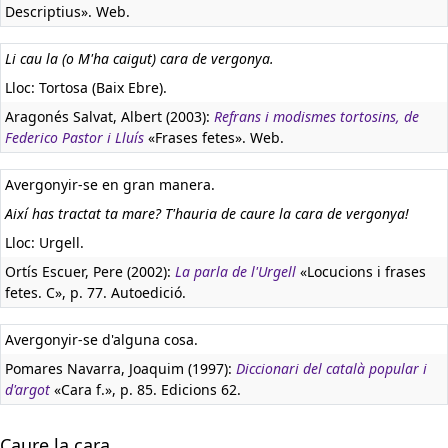
Descriptius». Web.
Li cau la (o M'ha caigut) cara de vergonya.
Lloc: Tortosa (Baix Ebre).
Aragonés Salvat, Albert (2003):
Refrans i modismes tortosins, de
Federico Pastor i Lluís
«Frases fetes». Web.
Avergonyir-se en gran manera.
Així has tractat ta mare? T'hauria de caure la cara de vergonya!
Lloc: Urgell.
Ortís Escuer, Pere (2002):
La parla de l'Urgell
«Locucions i frases
fetes. C», p. 77. Autoedició.
Avergonyir-se d'alguna cosa.
Pomares Navarra, Joaquim (1997):
Diccionari del català popular i
d'argot
«Cara f.», p. 85. Edicions 62.
Caure la cara