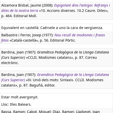
Alzamora Bisbal, Jaume (2008):
Espigolant dins l'antigor. Refranys i
dites de la nostra terra
«10. Accions diverses. 10.2 Caure. Dites»,
p. 464. Editorial Moll.
Equivalent en castellà:
Caérsele a uno la cara de vergüenza.
Balbastre i Ferrer, Josep (1977):
Nou recull de modismes i frases
fetes
«Català-castellà», p. 56. Editorial Pòrtic.
Bardina, Joan (1907):
Gramática Pedagògica de la Llenga Catalana
(Curs Superior)
«CCLII. Modismes catalans», p. 87. Correu
electrònic.
Bardina, Joan (1907):
Gramática Pedagògica de la Llenga Catalana
(Curs Superior)
«IV. Unió dels mots: Sintaxis. CCLII. Modismes
catalans», p. 87. Baguñá, editor.
Estar molt avergonyit.
Lloc: Illes Balears.
Bassa, Ramon; Cabot, Miquel; Díaz, Ramon; Lladonet, Joan