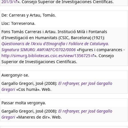
201/3/
». Consejo Superior de Investigaciones Científicas.
De: Carreras y Artau, Tomás.
Lloc: Torreserona.
Fons Tomàs Carreras i Artau. Institució Milà i Fontanals
d'Investigació en Humanitats (CSIC, Barcelona) (1921):
Qüestionaris de l'Arxiu d'Etnografia i Folklore de Catalunya.
Signatura SIMURG: AMF/AEFC/0702/0006
«Figures i comparances -
http://simurg.bibliotecas.csic.es/view/1356725
». Consejo
Superior de Investigaciones Científicas.
Avergonyir-se.
Gargallo Gregori, José (2008):
El refranyer, per José Gargallo
Gregori
«Cos humà». Web.
Passar molta vergonya.
Gargallo Gregori, José (2008):
El refranyer, per José Gargallo
Gregori
«Maneres de dir». Web.