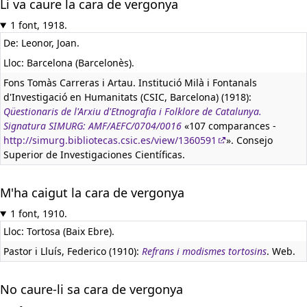
Li va caure la cara de vergonya
1 font, 1918.
De: Leonor, Joan.
Lloc: Barcelona (Barcelonès).
Fons Tomàs Carreras i Artau. Institució Milà i Fontanals
d'Investigació en Humanitats (CSIC, Barcelona) (1918):
Qüestionaris de l'Arxiu d'Etnografia i Folklore de Catalunya.
Signatura SIMURG: AMF/AEFC/0704/0016
«107 comparances -
http://simurg.bibliotecas.csic.es/view/1360591
». Consejo
Superior de Investigaciones Científicas.
M'ha caigut la cara de vergonya
1 font, 1910.
Lloc: Tortosa (Baix Ebre).
Pastor i Lluís, Federico (1910):
Refrans i modismes tortosins
. Web.
No caure-li sa cara de vergonya