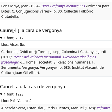
Pons Moya, Joan (1984):
Dites i refranys menorquins
«Primera part.
Dites. C. Conjugacions vàries», p. 30. Col·lectiu Folklòric
Ciutadella.
Caure[-li] la cara de vergonya
1 font, 2012.
Lloc: Alcoi, Ibi.
Carbonell, Ovidi (dir); Tormo, Josep; Colomina i Castanyer, Jordi
(2012):
Tresor del valencià meridional. Diccionari ideològic i
fraseològic
«II. Home i societat. 8. Relacions humanes. F.
Sentiments. Vergonya. Vergonya», p. 686. Institut Alacantí de
Cultura Juan Gil-Albert.
Cáureli a ú la cara de vergonya
1 font, 1928.
Lloc: País Valencià.
Alberola Serra, Estanislau; Peris Fuentes, Manuel (1928):
Refraner