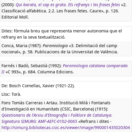
(2000):
Qui barata, el cap es grata. Els refranys i les frases fetes
«2.
Classificació alfabètica. 2.2. Les frases fetes. Caure», p. 126.
Editorial Moll.
Dites: fórmula breu que representa menor autonomia que el
refrany en la seva textualització.
Conca, Maria (1987):
Paremiologia
«3. Delimitació del camp
nocional», p. 58. Publicacions de la Universitat de València.
Farnés i Badó, Sebastià (1992):
Paremiologia catalana comparada
II
«C 993», p. 684. Columna Edicions.
De: Bosch Comellas, Xavier (1921-22).
Lloc: Torà.
Fons Tomàs Carreras i Artau. Institució Milà i Fontanals
d'Investigació en Humanitats (CSIC, Barcelona) (1915):
Qüestionaris de l'Arxiu d'Etnografia i Folklore de Catalunya.
Signatura SIMURG: AMF-AEFC-0102-0065
«Refrans i dites -
http://simurg.bibliotecas.csic.es/viewer/image/990001435020304