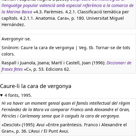
llenguatge popular valencià amb especial referència a la comarca de
la Marina Baixa
«4.3. Parèmies. 4.2.1. Classificació temàtica per
capítols. 4.2.1.1. Anatomia. Cara», p. 180. Universitat Miguel
Hernández.
Avergonyir-se.
Sinònim: Caure la cara de vergonya | Veg. tb. Tornar-se de tots
colors.
Raspall i Juanola, Joana; Martí i Castell, Joan (1996):
Diccionari de
frases fetes
«C», p. 53. Edicions 62.
Caure-li la cara de vergonya
4 fonts, 1995.
Hi va haver un moment genial quan el famós intel·lectual del règim
Fernández de la Mora va comparar Franco amb Alexandre el Gran,
Pèricles i Carlemany sense que li caigués la cara de vergonya.
«Desclot» (1995):
Avui
«Entre parèntesis. Franco i Alexandre el
Gran», p. 36. L'Avui / El Punt Avui.