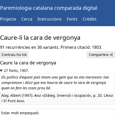
Paremiologia catalana comparada digital
Projecte
Cerca
Instruccions
Fonts
Crèdits
Caure-li la cara de vergonya
91 recurrències en 36 variants. Primera citació: 1803.
Contrau-ho tot
Comparteix
Caure la cara de vergonya
Castellà:
Caérsele la cara de vergüenza
27 fonts, 1907.
Els polítics d'aquest país tenim una gent que no ens mereixem: tan
comprensiva i dòcil que ens hauria de caure la cara de vergonya
quan no fem les coses prou bé.
Alay, Albert (1997):
Avui
«Diàleg. Inversió i ocupació», p. 20. L'Avui
/ El Punt Avui.
Estar molt empegueït.