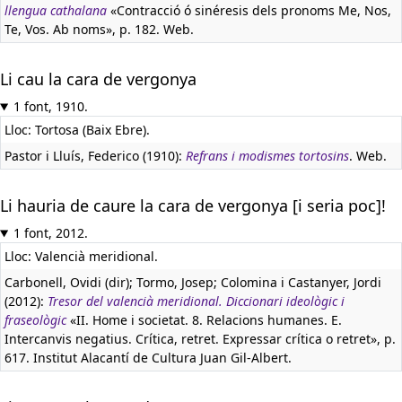
llengua cathalana
«Contracció ó sinéresis dels pronoms Me, Nos,
Te, Vos. Ab noms», p. 182. Web.
Li cau la cara de vergonya
1 font, 1910.
Lloc: Tortosa (Baix Ebre).
Pastor i Lluís, Federico (1910):
Refrans i modismes tortosins
. Web.
Li hauria de caure la cara de vergonya [i seria poc]!
1 font, 2012.
Lloc: Valencià meridional.
Carbonell, Ovidi (dir); Tormo, Josep; Colomina i Castanyer, Jordi
(2012):
Tresor del valencià meridional. Diccionari ideològic i
fraseològic
«II. Home i societat. 8. Relacions humanes. E.
Intercanvis negatius. Crítica, retret. Expressar crítica o retret», p.
617. Institut Alacantí de Cultura Juan Gil-Albert.