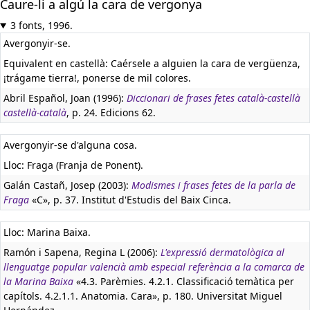
Caure-li a algú la cara de vergonya
3 fonts, 1996.
Avergonyir-se.
Equivalent en castellà:
Caérsele a alguien la cara de vergüenza,
¡trágame tierra!, ponerse de mil colores.
Abril Español, Joan (1996):
Diccionari de frases fetes català-castellà
castellà-català
, p. 24. Edicions 62.
Avergonyir-se d'alguna cosa.
Lloc: Fraga (Franja de Ponent).
Galán Castañ, Josep (2003):
Modismes i frases fetes de la parla de
Fraga
«C», p. 37. Institut d'Estudis del Baix Cinca.
Lloc: Marina Baixa.
Ramón i Sapena, Regina L (2006):
L'expressió dermatològica al
llenguatge popular valencià amb especial referència a la comarca de
la Marina Baixa
«4.3. Parèmies. 4.2.1. Classificació temàtica per
capítols. 4.2.1.1. Anatomia. Cara», p. 180. Universitat Miguel