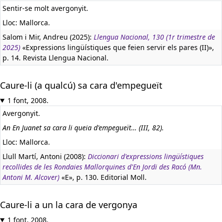
Sentir-se molt avergonyit.
Lloc: Mallorca.
Salom i Mir, Andreu (2025):
Llengua Nacional, 130 (1r trimestre de
2025)
«Expressions lingüístiques que feien servir els pares (II)»,
p. 14. Revista Llengua Nacional.
Caure-li (a qualcú) sa cara d'empegueït
1 font, 2008.
Avergonyit.
An En Juanet sa cara li queia d'empegueït… (III, 82).
Lloc: Mallorca.
Llull Martí, Antoni (2008):
Diccionari d'expressions lingüístiques
recollides de les Rondaies Mallorquines d'En Jordi des Racó (Mn.
Antoni M. Alcover)
«E», p. 130. Editorial Moll.
Caure-li a un la cara de vergonya
1 font, 2008.