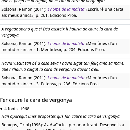
que et penja de la cigala, no et cau la cara de vergonya?
Solsona, Ramon (2011):
L'home de la maleta
«Escriuré una carta
als meus amics», p. 261. Edicions Proa.
A vegade speno que si Déu existeix li hauria de caure la cara de
vergonya.
Solsona, Ramon (2011):
L'home de la maleta
«Memòries d'un
mentider sincer - 1. Mentides», p. 204. Edicions Proa.
Havia viscut tan bé a casa seva i havia sigut tan feliç amb sa mare,
que m'hauria caigut la cara de vergonya davant d'ell.
Solsona, Ramon (2011):
L'home de la maleta
«Memòries d'un
mentider sincer - 3. Petons», p. 236. Edicions Proa.
Fer caure la cara de vergonya
4 fonts, 1968.
Han aparegut unes propostes que fan caure la cara de vergonya.
Bohigas, Oriol (1996):
Avui
«Cartes per anar tirant. Desgavells a