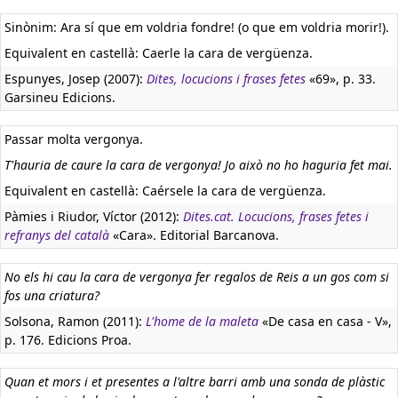
Sinònim: Ara sí que em voldria fondre! (o que em voldria morir!).
Equivalent en castellà:
Caerle la cara de vergüenza.
Espunyes, Josep (2007):
Dites, locucions i frases fetes
«69», p. 33.
Garsineu Edicions.
Passar molta vergonya.
T'hauria de caure la cara de vergonya! Jo això no ho haguria fet mai.
Equivalent en castellà:
Caérsele la cara de vergüenza.
Pàmies i Riudor, Víctor (2012):
Dites.cat. Locucions, frases fetes i
refranys del català
«Cara». Editorial Barcanova.
No els hi cau la cara de vergonya fer regalos de Reis a un gos com si
fos una criatura?
Solsona, Ramon (2011):
L'home de la maleta
«De casa en casa - V»,
p. 176. Edicions Proa.
Quan et mors i et presentes a l'altre barri amb una sonda de plàstic