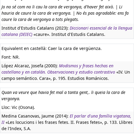
Jo no sé com no li cau la cara de vergonya, d'haver fet això. | Li
hauria de caure la cara de vergonya. | No és pas agradable: ens fa
caure la cara de vergonya a tots plegats.
Institut d'Estudis Catalans (2023):
Diccionari essencial de la llengua
catalana (DEIEC)
«caure». Institut d'Estudis Catalans.
Equivalent en castellà:
Caer la cara de vergüenza.
Font: NR.
López Alcaraz, Josefa (2000):
Modismos y frases hechas en
castellano y en catalán. Observaciones y estudio contrastivo
«IV. Un
campo semántico. Cara», p. 195. Estudios Románicos.
Quan va veure que havia fet mal a tanta gent,. li queia la cara de
vergonya.
Lloc: Vic (Osona).
Medina Casanovas, Jaume (2014):
El parlar d'una família vigatana,
II
«Les locucions i les frases fetes. II. Frases fetes», p. 133. Llibres
de l'Index, S.A.