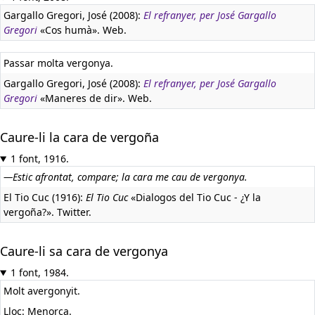
Gargallo Gregori, José (2008):
El refranyer, per José Gargallo
Gregori
«Cos humà». Web.
Passar molta vergonya.
Gargallo Gregori, José (2008):
El refranyer, per José Gargallo
Gregori
«Maneres de dir». Web.
Caure-li la cara de vergoña
1 font, 1916.
—Estic afrontat, compare; la cara me cau de vergonya.
El Tio Cuc (1916):
El Tio Cuc
«Dialogos del Tio Cuc - ¿Y la
vergoña?». Twitter.
Caure-li sa cara de vergonya
1 font, 1984.
Molt avergonyit.
Lloc: Menorca.