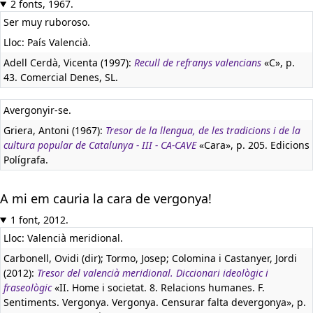
2 fonts, 1967.
Ser muy ruboroso.
Lloc: País Valencià.
Adell Cerdà, Vicenta (1997):
Recull de refranys valencians
«C», p.
43. Comercial Denes, SL.
Avergonyir-se.
Griera, Antoni (1967):
Tresor de la llengua, de les tradicions i de la
cultura popular de Catalunya - III - CA-CAVE
«Cara», p. 205. Edicions
Polígrafa.
A mi em cauria la cara de vergonya!
1 font, 2012.
Lloc: Valencià meridional.
Carbonell, Ovidi (dir); Tormo, Josep; Colomina i Castanyer, Jordi
(2012):
Tresor del valencià meridional. Diccionari ideològic i
fraseològic
«II. Home i societat. 8. Relacions humanes. F.
Sentiments. Vergonya. Vergonya. Censurar falta devergonya», p.