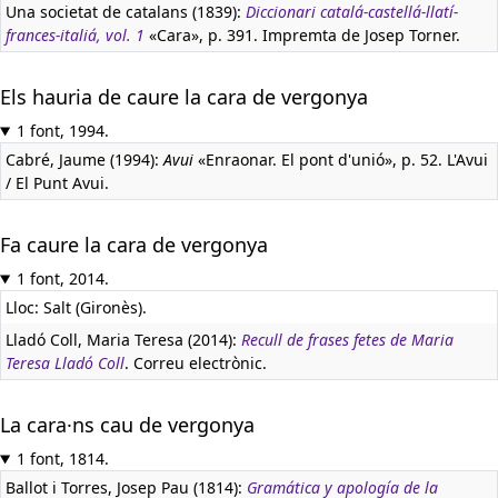
Una societat de catalans (1839):
Diccionari catalá-castellá-llatí-
frances-italiá, vol. 1
«Cara», p. 391. Impremta de Josep Torner.
Els hauria de caure la cara de vergonya
1 font, 1994.
Cabré, Jaume (1994):
Avui
«Enraonar. El pont d'unió», p. 52. L'Avui
/ El Punt Avui.
Fa caure la cara de vergonya
1 font, 2014.
Lloc: Salt (Gironès).
Lladó Coll, Maria Teresa (2014):
Recull de frases fetes de Maria
Teresa Lladó Coll
. Correu electrònic.
La cara·ns cau de vergonya
1 font, 1814.
Ballot i Torres, Josep Pau (1814):
Gramática y apología de la