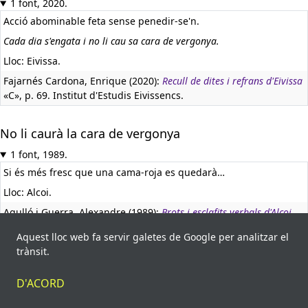
1 font, 2020.
Acció abominable feta sense penedir-se'n.
Cada dia s'engata i no li cau sa cara de vergonya.
Lloc: Eivissa.
Fajarnés Cardona, Enrique (2020):
Recull de dites i refrans d'Eivissa
«C», p. 69. Institut d'Estudis Eivissencs.
No li caurà la cara de vergonya
1 font, 1989.
Si és més fresc que una cama-roja es quedarà…
Lloc: Alcoi.
Agulló i Guerra, Alexandre (1989):
Brots i esclafits verbals d'Alcoi
«XI. Barreja de floretes i conseqüències», p. 103. Autoedició.
Aquest lloc web fa servir galetes de Google per analitzar el
trànsit.
Se li hauria de caure la cara de vergonya
D'ACORD
1 font, 1994.
TV2 / L'informatiu (1994). Televisió Espanyola.