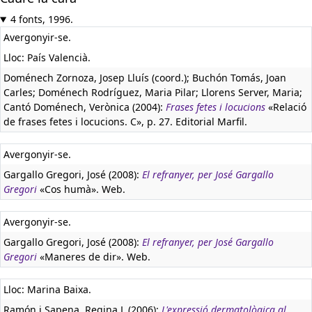
4 fonts, 1996.
Avergonyir-se.
Lloc: País Valencià.
Doménech Zornoza, Josep Lluís (coord.); Buchón Tomás, Joan
Carles; Doménech Rodríguez, Maria Pilar; Llorens Server, Maria;
Cantó Doménech, Verònica (2004):
Frases fetes i locucions
«Relació
de frases fetes i locucions. C», p. 27. Editorial Marfil.
Avergonyir-se.
Gargallo Gregori, José (2008):
El refranyer, per José Gargallo
Gregori
«Cos humà». Web.
Avergonyir-se.
Gargallo Gregori, José (2008):
El refranyer, per José Gargallo
Gregori
«Maneres de dir». Web.
Lloc: Marina Baixa.
Ramón i Sapena, Regina L (2006):
L'expressió dermatològica al