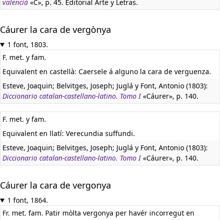
valenciá
«C», p. 45. Editorial Arte y Letras.
Cáurer la cara de vergònya
1 font, 1803.
F. met. y fam.
Equivalent en castellà:
Caersele á alguno la cara de verguenza.
Esteve, Joaquin; Belvitges, Joseph; Juglá y Font, Antonio (1803):
Diccionario catalan-castellano-latino. Tomo I
«Cáurer», p. 140.
F. met. y fam.
Equivalent en llatí:
Verecundia suffundi.
Esteve, Joaquin; Belvitges, Joseph; Juglá y Font, Antonio (1803):
Diccionario catalan-castellano-latino. Tomo I
«Cáurer», p. 140.
Cáurer la cara de vergonya
1 font, 1864.
Fr. met. fam. Patir mòlta vergonya per havér incorregut en