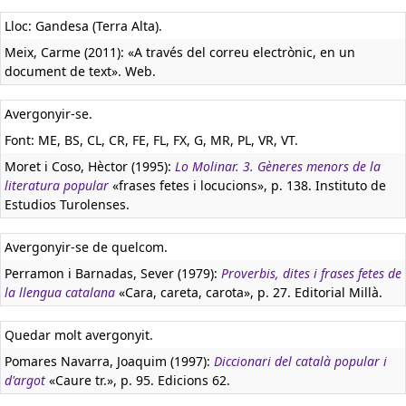
Lloc: Gandesa (Terra Alta).
Meix, Carme (2011): «A través del correu electrònic, en un
document de text». Web.
Avergonyir-se.
Font: ME, BS, CL, CR, FE, FL, FX, G, MR, PL, VR, VT.
Moret i Coso, Hèctor (1995):
Lo Molinar. 3. Gèneres menors de la
literatura popular
«frases fetes i locucions», p. 138. Instituto de
Estudios Turolenses.
Avergonyir-se de quelcom.
Perramon i Barnadas, Sever (1979):
Proverbis, dites i frases fetes de
la llengua catalana
«Cara, careta, carota», p. 27. Editorial Millà.
Quedar molt avergonyit.
Pomares Navarra, Joaquim (1997):
Diccionari del català popular i
d'argot
«Caure tr.», p. 95. Edicions 62.