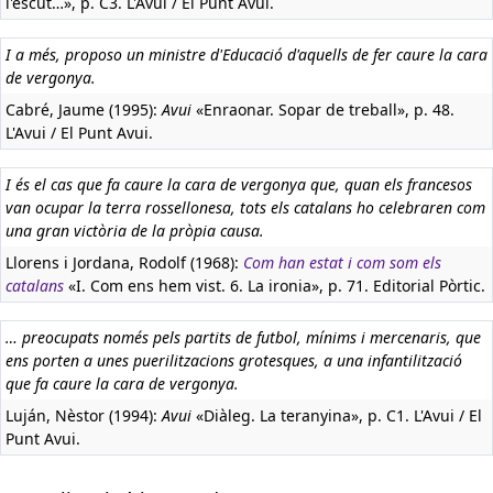
l'escut…», p. C3. L'Avui / El Punt Avui.
I a més, proposo un ministre d'Educació d'aquells de fer caure la cara
de vergonya.
Cabré, Jaume (1995):
Avui
«Enraonar. Sopar de treball», p. 48.
L'Avui / El Punt Avui.
I és el cas que fa caure la cara de vergonya que, quan els francesos
van ocupar la terra rossellonesa, tots els catalans ho celebraren com
una gran victòria de la pròpia causa.
Llorens i Jordana, Rodolf (1968):
Com han estat i com som els
catalans
«I. Com ens hem vist. 6. La ironia», p. 71. Editorial Pòrtic.
… preocupats només pels partits de futbol, mínims i mercenaris, que
ens porten a unes puerilitzacions grotesques, a una infantilització
que fa caure la cara de vergonya.
Luján, Nèstor (1994):
Avui
«Diàleg. La teranyina», p. C1. L'Avui / El
Punt Avui.