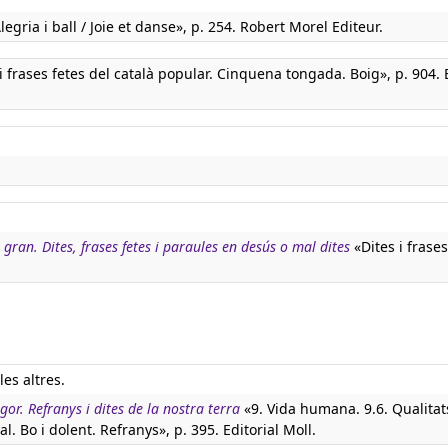
legria i ball / Joie et danse», p. 254. Robert Morel Editeur.
 frases fetes del català popular. Cinquena tongada. Boig», p. 904. E
 gran. Dites, frases fetes i paraules en desús o mal dites
«Dites i frases
es altres.
igor. Refranys i dites de la nostra terra
«9. Vida humana. 9.6. Qualitats
al. Bo i dolent. Refranys», p. 395. Editorial Moll.