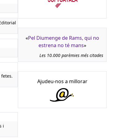
ditorial
«
Pel Diumenge de Rams, qui no
estrena no té mans
»
Les 10.000 parèmies més citades
 fetes.
Ajudeu-nos a millorar
 i