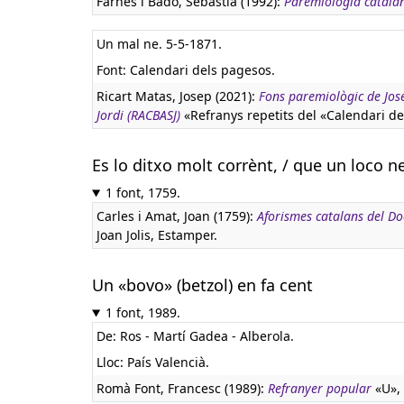
Farnés i Badó, Sebastià (1992):
Paremiologia catal
Un mal ne. 5-5-1871.
Font: Calendari dels pagesos.
Ricart Matas, Josep (2021):
Fons paremiològic de Jose
Jordi (RACBASJ)
«Refranys repetits del «Calendari de
Es lo ditxo molt corrènt, / que un loco n
1 font, 1759.
Carles i Amat, Joan (1759):
Aforismes catalans del Doc
Joan Jolis, Estamper.
Un «bovo» (betzol) en fa cent
1 font, 1989.
De: Ros - Martí Gadea - Alberola.
Lloc: País Valencià.
Romà Font, Francesc (1989):
Refranyer popular
«U», 