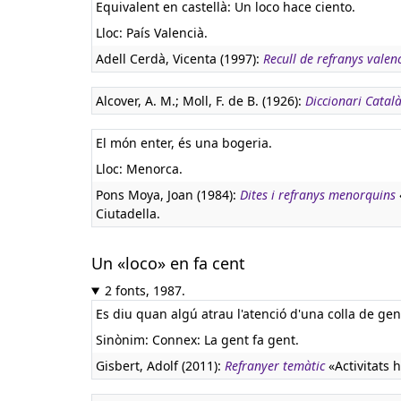
Equivalent en castellà:
Un loco hace ciento.
Lloc: País Valencià.
Adell Cerdà, Vicenta (1997):
Recull de refranys valen
Alcover, A. M.; Moll, F. de B. (1926):
Diccionari Català
El món enter, és una bogeria.
Lloc: Menorca.
Pons Moya, Joan (1984):
Dites i refranys menorquins
Ciutadella.
Un «loco» en fa cent
2 fonts, 1987.
Es diu quan algú atrau l'atenció d'una colla de ge
Sinònim: Connex: La gent fa gent.
Gisbert, Adolf (2011):
Refranyer temàtic
«Activitats 