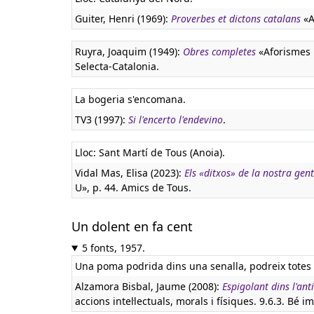
Guiter, Henri (1969):
Proverbes et dictons catalans
«A
Ruyra, Joaquim (1949):
Obres completes
«Aforismes i
Selecta-Catalonia.
La bogeria s'encomana.
TV3 (1997):
Si l'encerto l'endevino
.
Lloc: Sant Martí de Tous (Anoia).
Vidal Mas, Elisa (2023):
Els «ditxos» de la nostra gent
U», p. 44. Amics de Tous.
Un dolent en fa cent
5 fonts, 1957.
Una poma podrida dins una senalla, podreix totes l
Alzamora Bisbal, Jaume (2008):
Espigolant dins l'ant
accions intel·lectuals, morals i físiques. 9.6.3. Bé im