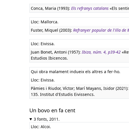
Conca, Maria (1993):
Els refranys catalans
«Els senti
Lloc: Mallorca.
Fuster, Miquel (2003):
Refranyer popular de l'illa de 
Lloc: Eivissa.
Juan Bonet, Antoni (1957):
Ibiza, núm. 4, p39-42
«Ref
Estudios Ibicencos.
Qui obra malament indueix els altres a fer-ho.
Lloc: Eivissa.
Pàmies i Riudor, Víctor; Marí Mayans, Isidor (2021)
135. Institut d'Estudis Eivissencs.
Un bovo en fa cent
3 fonts, 2011.
Lloc: Alcoi.