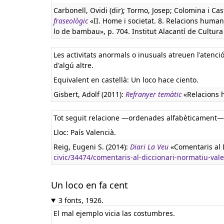
Carbonell, Ovidi (dir); Tormo, Josep; Colomina i Cas
fraseològic
«II. Home i societat. 8. Relacions humane
lo de bambau», p. 704. Institut Alacantí de Cultura 
Les activitats anormals o inusuals atreuen l'atenci
d'algú altre.
Equivalent en castellà:
Un loco hace ciento.
Gisbert, Adolf (2011):
Refranyer temàtic
«Relacions 
Tot seguit relacione —ordenades alfabèticament— d
Lloc: País Valencià.
Reig, Eugeni S. (2014):
Diari La Veu
«Comentaris al D
civic/34474/comentaris-al-diccionari-normatiu-vale
Un loco en fa cent
3 fonts, 1926.
El mal ejemplo vicia las costumbres.