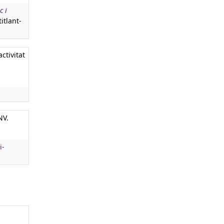
c i
itlant-
ctivitat
NV.
i-