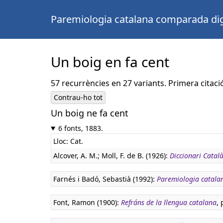
Paremiologia catalana comparada dig
Un boig en fa cent
57 recurrències en 27 variants. Primera citaci
Contrau-ho tot
Un boig ne fa cent
6 fonts, 1883.
Lloc: Cat.
Alcover, A. M.; Moll, F. de B. (1926):
Diccionari Català
Farnés i Badó, Sebastià (1992):
Paremiologia catala
Font, Ramon (1900):
Refráns de la llengua catalana
, 