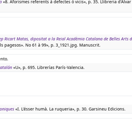
a
«8. Aforismes referents á defectes ó vicis», p. 35. Llibreria d'Alvar
p Ricart Matas, dipositat a la Reial Acadèmia Catalana de Belles Arts 
ls pagesos». No 61 à 99», p. 3_1921.jpg. Manuscrit.
ento.
catalán
«U», p. 695. Librerías París-Valencia.
boniques
«I. L'ésser humà. La ruqueria», p. 30. Garsineu Edicions.