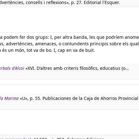
vertències, consells i reflexions», p. 27. Editorial l'Esquer.
ara podem fer dos grups: I, per altra banda, les que podríem anom
us, advertències, amenaces, o contundents principis sobre els qual
 és un món, tot va de bo. I, cap en va de buit.
erbals d'Alcoi
«XVI. D'altres amb criteris filosòfics, educatius (o…
 la Marina
«U», p. 55. Publicaciones de la Caja de Ahorros Provincial