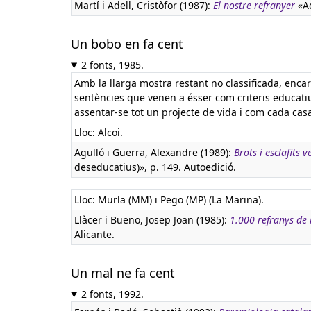
Martí i Adell, Cristòfor (1987):
El nostre refranyer
«Ad
Un bobo en fa cent
2 fonts, 1985.
Amb la llarga mostra restant no classificada, enc
sentències que venen a ésser com criteris educati
assentar-se tot un projecte de vida i com cada casa
Lloc: Alcoi.
Agulló i Guerra, Alexandre (1989):
Brots i esclafits v
deseducatius)», p. 149. Autoedició.
Lloc: Murla (MM) i Pego (MP) (La Marina).
Llàcer i Bueno, Josep Joan (1985):
1.000 refranys de
Alicante.
Un mal ne fa cent
2 fonts, 1992.