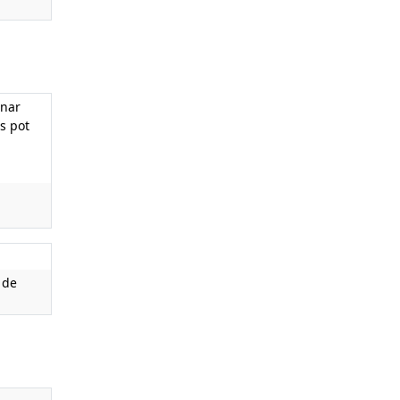
enar
s pot
 de