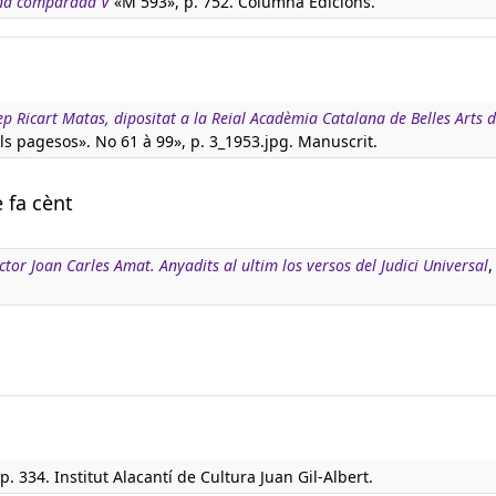
ana comparada V
«M 593», p. 752. Columna Edicions.
p Ricart Matas, dipositat a la Reial Acadèmia Catalana de Belles Arts 
ls pagesos». No 61 à 99», p. 3_1953.jpg. Manuscrit.
e fa cènt
tor Joan Carles Amat. Anyadits al ultim los versos del Judici Universal
,
p. 334. Institut Alacantí de Cultura Juan Gil-Albert.