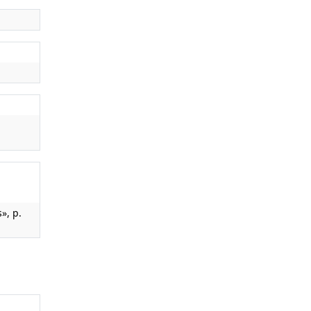
», p.