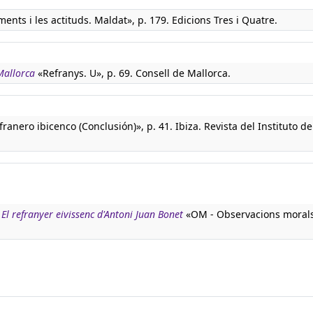
ments i les actituds. Maldat», p. 179. Edicions Tres i Quatre.
Mallorca
«Refranys. U», p. 69. Consell de Mallorca.
ranero ibicenco (Conclusión)», p. 41. Ibiza. Revista del Instituto de
:
El refranyer eivissenc d'Antoni Juan Bonet
«OM - Observacions morals