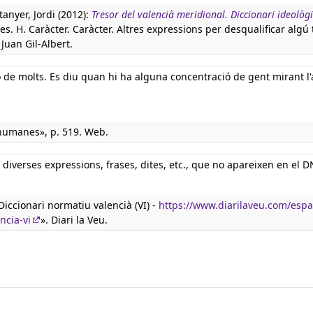
tanyer, Jordi (2012):
Tresor del valencià meridional. Diccionari ideològi
s. H. Caràcter. Caràcter. Altres expressions per desqualificar algú t
Juan Gil-Albert.
ó de molts. Es diu quan hi ha alguna concentració de gent mirant l'a
humanes», p. 519. Web.
iverses expressions, frases, dites, etc., que no apareixen en el D
iccionari normatiu valencià (VI) -
https://www.diarilaveu.com/espa
ncia-vi
». Diari la Veu.