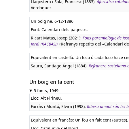
Llagostera i Sala, Francesc (1883):
Aforística catalan
Verdaguer.
Un boig ne. 6-12-1886.
Font: Calendari dels pagesos.
Ricart Matas, Josep (2021):
Fons paremiològic de Jose
Jordi (RACBASJ)
«Refranys repetits del «Calendari de
Equivalent en castellà:
Un loco ó cada loco hace ci
Saura, Santiago Ángel (1884):
Refranero castellano-
Un boig en fa cent
5 fonts, 1949.
Lloc: Alt Pirineu.
Farràs i Muntó, Elvira (1998):
Ribera amunt són les 
Equivalent en francès:
Un fou en fait cent (autres).
Lloc: Catalunya del Nord.