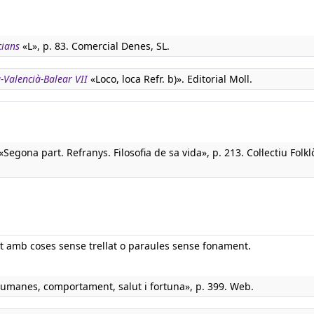
cians
«L», p. 83. Comercial Denes, SL.
-Valencià-Balear VII
«Loco, loca Refr. b)». Editorial Moll.
«Segona part. Refranys. Filosofia de sa vida», p. 213. Col·lectiu Folkl
nt amb coses sense trellat o paraules sense fonament.
humanes, comportament, salut i fortuna», p. 399. Web.