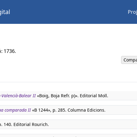
ital
Pro
ó: 1736.
Compa
-Valencià-Balear II
«Boig, Boja Refr. p)». Editorial Moll.
na comparada II
«B 1244», p. 285. Columna Edicions.
p. 140. Editorial Rourich.