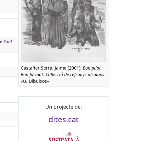
de Sant
Castañer Serra, Jaime (2001):
Bon pilot.
Bon farinot. Col·lecció de refranys alcoians
«U. Dibuixos»
Un projecte de:
dites.cat