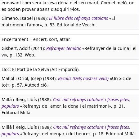
endavant com serà la seva dona o el seu marit. Com el meló, no
es poden provar abans d'adquirir-los.
Gimeno, Isabel (1989):
El llibre dels refranys catalans
«El
matrimoni i l'amor», p. 53. Editorial de Vecchi.
Encertament = encert, sort, atzar.
Gisbert, Adolf (2011):
Refranyer temàtic
«Refranyer de la cuina i el
vi», p. 132. Web.
Lloc: El Port de la Selva (Alt Empordà).
Mallol i Oriol, Josep (1984):
Reculls (Dels nostres vells)
«Un xic de
tot», p. 57. Autoedició.
Millà i Reig, Lluís (1988):
Cinc mil refranys catalans i frases fetes,
populars
«Refranys de l'amor, la dona i el matrimoni», p. 31.
Editorial Millà.
Millà i Reig, Lluís (1988):
Cinc mil refranys catalans i frases fetes,
populars
«Refranys del menjar i del beure», p. 18. Editorial Millà.