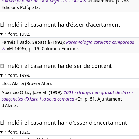
cultura popular de Catalunya - III - CA-CAVE
«Casament», p. 286.
Edicions Polígrafa.
El meló i el casament ha d'ésser d'acertament
1 font, 1992.
Farnés i Badó, Sebastià (1992):
Paremiologia catalana comparada
VI
«M 1406», p. 19. Columna Edicions.
El meló i el casament ha de ser de content
1 font, 1999.
Lloc: Alzira (Ribera Alta).
Aparicio Ortiz, José M. (1999):
2001 refranys i un grapat de dites i
cançonetes d'Alzira i la seua comarca
«E», p. 51. Ajuntament
d'Alzira.
El meló i el casament han d'esser d'encertament
1 font, 1926.