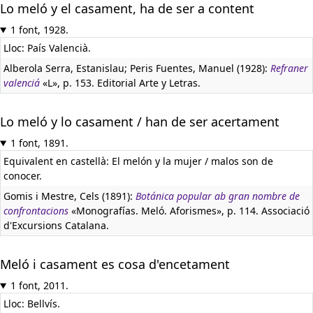
Lo meló y el casament, ha de ser a content
1 font, 1928.
Lloc: País Valencià.
Alberola Serra, Estanislau; Peris Fuentes, Manuel (1928):
Refraner
valenciá
«L», p. 153. Editorial Arte y Letras.
Lo meló y lo casament / han de ser acertament
1 font, 1891.
Equivalent en castellà:
El melón y la mujer / malos son de
conocer.
Gomis i Mestre, Cels (1891):
Botánica popular ab gran nombre de
confrontacions
«Monografías. Meló. Aforismes», p. 114. Associació
d'Excursions Catalana.
Meló i casament es cosa d'encetament
1 font, 2011.
Lloc: Bellvís.