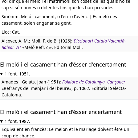
Vol dir que el meló i el matrimoni són coses de les quals no se
sap si són bones o dolentes fins que les han provades.
Sinònim: Meló i casament, o l'err o l'avénc | Es meló i es
casament, solen enganar sa gent.
Lloc: Cat.
Alcover, A. M.; Moll, F. de B. (1926):
Diccionari Català-Valencià-
Balear VII
«Meló Refr. c)». Editorial Moll.
El meló i el casament han d'ésser d'encertament
1 font, 1951.
Amades i Gelats, Joan (1951):
Folklore de Catalunya. Cançoner
«Refranys del menjar i del beure», p. 1062. Editorial Selecta-
Catalonia.
El meló i el casament han d'ésser encertament
1 font, 1987.
Equivalent en francès:
Le melon et le mariage doivent être un
coup de chance.