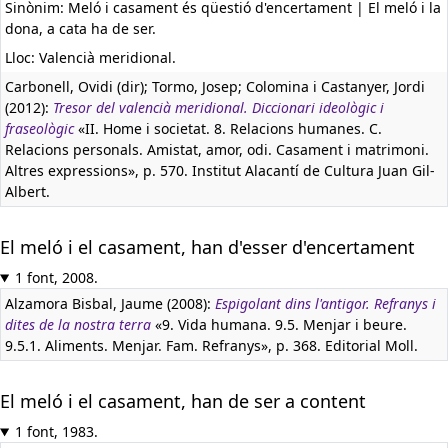
Sinònim: Meló i casament és qüestió d'encertament | El meló i la
dona, a cata ha de ser.
Lloc: Valencià meridional.
Carbonell, Ovidi (dir); Tormo, Josep; Colomina i Castanyer, Jordi
(2012):
Tresor del valencià meridional. Diccionari ideològic i
fraseològic
«II. Home i societat. 8. Relacions humanes. C.
Relacions personals. Amistat, amor, odi. Casament i matrimoni.
Altres expressions», p. 570. Institut Alacantí de Cultura Juan Gil-
Albert.
El meló i el casament, han d'esser d'encertament
1 font, 2008.
Alzamora Bisbal, Jaume (2008):
Espigolant dins l'antigor. Refranys i
dites de la nostra terra
«9. Vida humana. 9.5. Menjar i beure.
9.5.1. Aliments. Menjar. Fam. Refranys», p. 368. Editorial Moll.
El meló i el casament, han de ser a content
1 font, 1983.