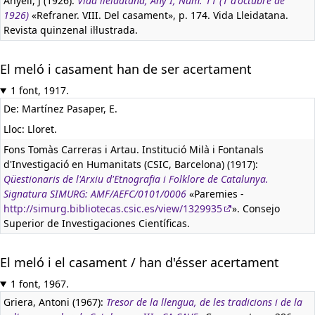
Anyell, J (1926):
Vida lleidatana, Any I, Núm. 11 (1 d'octubre de
1926)
«Refraner. VIII. Del casament», p. 174. Vida Lleidatana.
Revista quinzenal il·lustrada.
El meló i casament han de ser acertament
1 font, 1917.
De: Martínez Pasaper, E.
Lloc: Lloret.
Fons Tomàs Carreras i Artau. Institució Milà i Fontanals
d'Investigació en Humanitats (CSIC, Barcelona) (1917):
Qüestionaris de l'Arxiu d'Etnografia i Folklore de Catalunya.
Signatura SIMURG: AMF/AEFC/0101/0006
«Paremies -
http://simurg.bibliotecas.csic.es/view/1329935
». Consejo
Superior de Investigaciones Científicas.
El meló i el casament / han d'ésser acertament
1 font, 1967.
Griera, Antoni (1967):
Tresor de la llengua, de les tradicions i de la