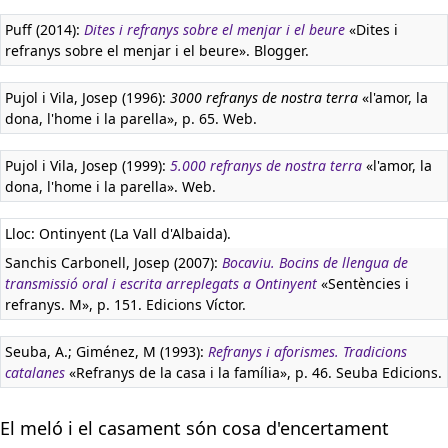
Puff (2014):
Dites i refranys sobre el menjar i el beure
«Dites i
refranys sobre el menjar i el beure». Blogger.
Pujol i Vila, Josep (1996):
3000 refranys de nostra terra
«l'amor, la
dona, l'home i la parella», p. 65. Web.
Pujol i Vila, Josep (1999):
5.000 refranys de nostra terra
«l'amor, la
dona, l'home i la parella». Web.
Lloc: Ontinyent (La Vall d'Albaida).
Sanchis Carbonell, Josep (2007):
Bocaviu. Bocins de llengua de
transmissió oral i escrita arreplegats a Ontinyent
«Sentències i
refranys. M», p. 151. Edicions Víctor.
Seuba, A.; Giménez, M (1993):
Refranys i aforismes. Tradicions
catalanes
«Refranys de la casa i la família», p. 46. Seuba Edicions.
El meló i el casament són cosa d'encertament