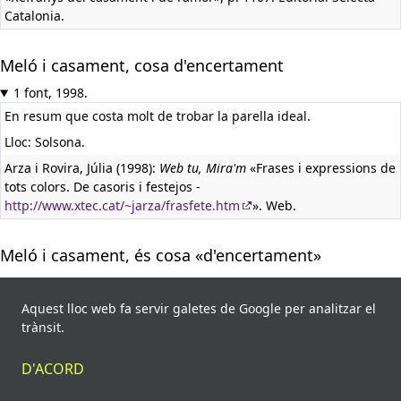
Catalonia.
Meló i casament, cosa d'encertament
1 font, 1998.
En resum que costa molt de trobar la parella ideal.
Lloc: Solsona.
Arza i Rovira, Júlia (1998):
Web tu, Mira'm
«Frases i expressions de
tots colors. De casoris i festejos -
http://www.xtec.cat/~jarza/frasfete.htm
». Web.
Meló i casament, és cosa «d'encertament»
1 font, 2016.
Lloc: Vall de Cabó (Alt Urgell).
Aquest lloc web fa servir galetes de Google per analitzar el
trànsit.
Obiols Potensà, Josep (2016):
Dites, refranys i paraules de la Vall de
Cabó
«Dites i refranys. 7. Del món, dels homes i de la vida en
D'ACORD
general», p. 87. Edicions Salòria.