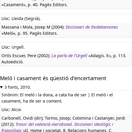
«Casament», p. 40. Pagès Editors.
Lloc: Lleida (Segrià).
Massana i Mola, Josep M (2004):
Diccionari de lleidatanismes
«Meló», p. 95. Pagès Editors.
Lloc: Urgell.
Ortís Escuer, Pere (2002):
La parla de l'Urgell
«Adagis. E», p. 113.
Autoedició.
Meló i casament és qüestió d'encertament
3 fonts, 2010.
Sinònim: El meló i la dona, a cata ha de ser | El meló i el
casament, ha de ser a content.
Lloc: Alcoi.
Carbonell, Ovidi (dir); Tormo, Josep; Colomina i Castanyer, Jordi
(2012):
Tresor del valencià meridional. Diccionari ideològic i
fraseològic
«II. Home i societat. 8. Relacions humanes. C.