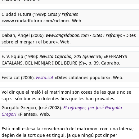
Ciudad Futura (1999):
Citas y refranes
«www.ciudadfutura.com/ciclon/». Web.
Daban, Àngel (2006):
www.angeldaban.com - Dites i refranys
«Dites
sobre el menjar i el beure». Web.
E. V. Equip (1996):
Revista Caprabo, 205 (gener'96)
«REFRANYS
CATALANS. DEL MENJAR I DEL BEURE (9)», p. 39. Caprabo.
Festa.cat (2006):
Festa.cat
«Dites catalanes populars». Web.
Vol dir que el meló i el matrimoni són coses de les quals no se
sap si són bones o dolentes fins que les han provades.
Gargallo Gregori, José (2008):
El refranyer, per José Gargallo
Gregori
«Plantes». Web.
Està molt estesa la consideració del matrimoni com una loteria;
depèn de la sort que es tingui, ja que ningú pot dir per