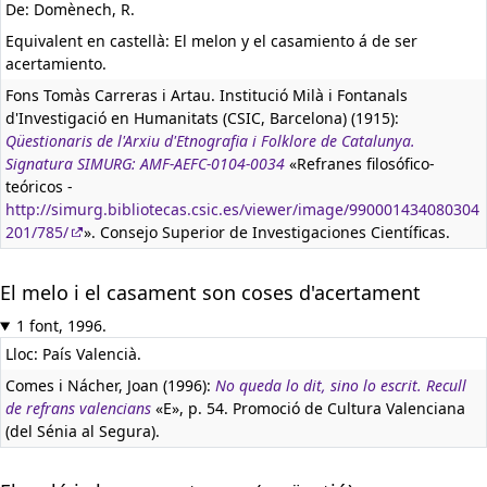
De: Domènech, R.
Equivalent en castellà:
El melon y el casamiento á de ser
acertamiento.
Fons Tomàs Carreras i Artau. Institució Milà i Fontanals
d'Investigació en Humanitats (CSIC, Barcelona) (1915):
Qüestionaris de l'Arxiu d'Etnografia i Folklore de Catalunya.
Signatura SIMURG: AMF-AEFC-0104-0034
«Refranes filosófico-
teóricos -
http://simurg.bibliotecas.csic.es/viewer/image/990001434080304
201/785/
». Consejo Superior de Investigaciones Científicas.
El melo i el casament son coses d'acertament
1 font, 1996.
Lloc: País Valencià.
Comes i Nácher, Joan (1996):
No queda lo dit, sino lo escrit. Recull
de refrans valencians
«E», p. 54. Promoció de Cultura Valenciana
(del Sénia al Segura).