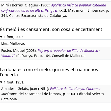
Miró i Borràs, Oleguer (1900):
Aforística médica popular catalana
confrontada ab la de altres llengües
«XIII. Matrimòni. Embarás», p.
341. Centre Excursionista de Catalunya.
És meló i es cansament, són cosa d'encertament
1 font, 2003.
Lloc: Mallorca.
Fuster, Miquel (2003):
Refranyer popular de l'illa de Mallorca -
Volum II
«Refranys. E», p. 164. Consell de Mallorca.
La dona és com el meló: qui més el tria menos
l'encerta
1 font, 1951.
Amades i Gelats, Joan (1951):
Folklore de Catalunya. Cançoner
«Refranys del casament i de l'amor», p. 1104. Editorial Selecta-
Catalonia.