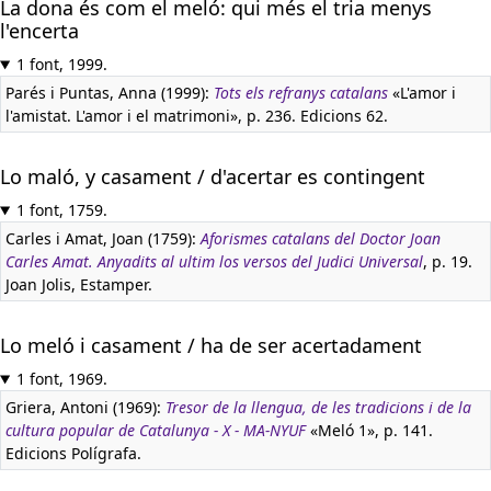
La dona és com el meló: qui més el tria menys
l'encerta
1 font, 1999.
Parés i Puntas, Anna (1999):
Tots els refranys catalans
«L'amor i
l'amistat. L'amor i el matrimoni», p. 236. Edicions 62.
Lo maló, y casament / d'acertar es contingent
1 font, 1759.
Carles i Amat, Joan (1759):
Aforismes catalans del Doctor Joan
Carles Amat. Anyadits al ultim los versos del Judici Universal
, p. 19.
Joan Jolis, Estamper.
Lo meló i casament / ha de ser acertadament
1 font, 1969.
Griera, Antoni (1969):
Tresor de la llengua, de les tradicions i de la
cultura popular de Catalunya - X - MA-NYUF
«Meló 1», p. 141.
Edicions Polígrafa.