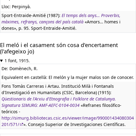
Lloc: Perpinyà.
Sport-Entraide-Amitié (1987):
El temps dels anys… Proverbis,
màximes, refranys, cançons del país català
«Amors… homes i
dones», p. 95. Sport-Entraide-Amitié.
El meló i el casament són cosa d'encertament
(l'afegeixo jo)
1 font, 1915.
De: Domènech, R.
Equivalent en castellà:
El melón y la mujer malos son de conocer.
Fons Tomàs Carreras i Artau. Institució Milà i Fontanals
d'Investigació en Humanitats (CSIC, Barcelona) (1915):
Qüestionaris de l'Arxiu d'Etnografia i Folklore de Catalunya.
Signatura SIMURG: AMF-AEFC-0104-0034
«Refranes filosófico-
teóricos -
http://simurg.bibliotecas.csic.es/viewer/image/990001434080304
201/571/
». Consejo Superior de Investigaciones Científicas.