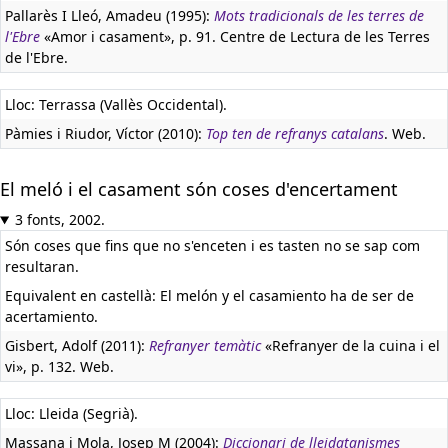
Pallarès I Lleó, Amadeu (1995):
Mots tradicionals de les terres de
l'Ebre
«Amor i casament», p. 91. Centre de Lectura de les Terres
de l'Ebre.
Lloc: Terrassa (Vallès Occidental).
Pàmies i Riudor, Víctor (2010):
Top ten de refranys catalans
. Web.
El meló i el casament són coses d'encertament
3 fonts, 2002.
Són coses que fins que no s'enceten i es tasten no se sap com
resultaran.
Equivalent en castellà:
El melón y el casamiento ha de ser de
acertamiento.
Gisbert, Adolf (2011):
Refranyer temàtic
«Refranyer de la cuina i el
vi», p. 132. Web.
Lloc: Lleida (Segrià).
Massana i Mola, Josep M (2004):
Diccionari de lleidatanismes