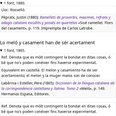
1 font, 1880.
Lloc: Rosselló.
Pépratx, Justin (1880):
Ramellets de proverbis, maximas, refrans y
adagis catalans escullits y posats en quartetas
«Sisé ramellet. Flors
del casament», p. 119. Imprempta de Carlos Latrobe.
Lo meló y casament han de sér acertament
1 font, 1865.
Ref. Denota que es mòlt contingent la bondat en ditas cosas, ó
bè que no's poden conéixer fins haverse experimentat.
Equivalent en castellà:
El melon y casamiento ha de ser
acertamiento; el melon y la muger malos son de conocer.
Labèrnia i Esteller, Pere (1865):
Diccionari de la llengua catalana ab
la correspondencia castellana y llatina. Tomo 2
«Meló», p. 149.
Hermanos Espasa, Editores.
Ref. Denota que es mòlt contingent la bondat en ditas cosas, ó
bè que no's poden conéixer fins haverse experimentat.