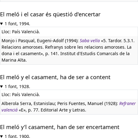
El meló i el casar és qüestió d'encertar
1 font, 1994.
Lloc: País Valencià.
Monjo i Pasqual, Eugeni-Adolf (1994):
Saba vella
«5. Tardor. 5.3.1.
Relacions amoroses. Refranys sobre les relacions amoroses. La
dona i el casament», p. 141. Institut d'Estudis Comarcals de la
Marina Alta.
El meló y el casament, ha de ser a content
1 font, 1928.
Lloc: País Valencià.
Alberola Serra, Estanislau; Peris Fuentes, Manuel (1928):
Refraner
valenciá
«E», p. 77. Editorial Arte y Letras.
El meló y'l casament, han de ser encertament
1 font, 1900.