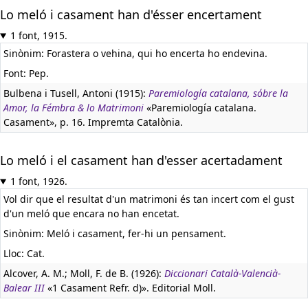
Lo meló i casament han d'ésser encertament
1 font, 1915.
Sinònim: Forastera o vehina, qui ho encerta ho endevina.
Font: Pep.
Bulbena i Tusell, Antoni (1915):
Paremiología catalana, sóbre la
Amor, la Fémbra & lo Matrimoni
«Paremiología catalana.
Casament», p. 16. Impremta Catalònia.
Lo meló i el casament han d'esser acertadament
1 font, 1926.
Vol dir que el resultat d'un matrimoni és tan incert com el gust
d'un meló que encara no han encetat.
Sinònim: Meló i casament, fer-hi un pensament.
Lloc: Cat.
Alcover, A. M.; Moll, F. de B. (1926):
Diccionari Català-Valencià-
Balear III
«1 Casament Refr. d)». Editorial Moll.