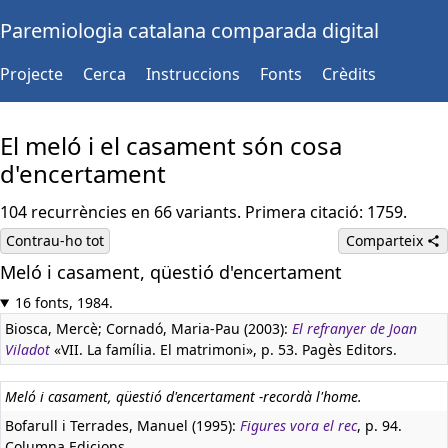
Paremiologia catalana comparada digital
Projecte
Cerca
Instruccions
Fonts
Crèdits
El meló i el casament són cosa
d'encertament
104 recurrències en 66 variants. Primera citació: 1759.
Contrau-ho tot
Comparteix
Meló i casament, qüestió d'encertament
16 fonts, 1984.
Biosca, Mercè; Cornadó, Maria-Pau (2003):
El refranyer de Joan
Viladot
«VII. La família. El matrimoni», p. 53. Pagès Editors.
Meló i casament, qüestió d'encertament -recordà l'home.
Bofarull i Terrades, Manuel (1995):
Figures vora el rec
, p. 94.
Columna Edicions.