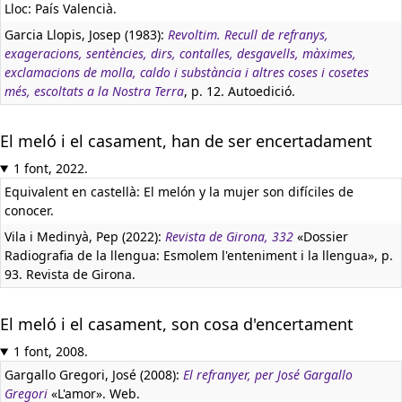
Lloc: País Valencià.
Garcia Llopis, Josep (1983):
Revoltim. Recull de refranys,
exageracions, sentències, dirs, contalles, desgavells, màximes,
exclamacions de molla, caldo i substància i altres coses i cosetes
més, escoltats a la Nostra Terra
, p. 12. Autoedició.
El meló i el casament, han de ser encertadament
1 font, 2022.
Equivalent en castellà:
El melón y la mujer son difíciles de
conocer.
Vila i Medinyà, Pep (2022):
Revista de Girona, 332
«Dossier
Radiografia de la llengua: Esmolem l'enteniment i la llengua», p.
93. Revista de Girona.
El meló i el casament, son cosa d'encertament
1 font, 2008.
Gargallo Gregori, José (2008):
El refranyer, per José Gargallo
Gregori
«L'amor». Web.