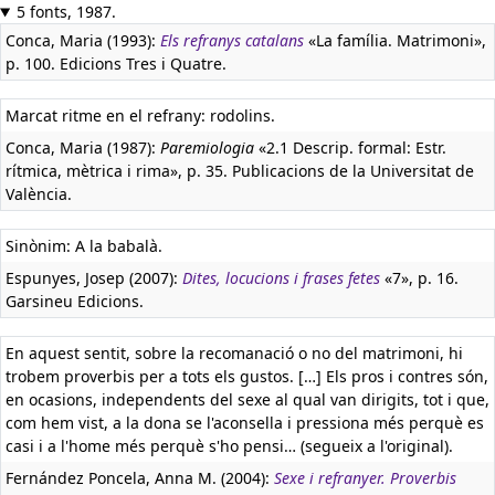
5 fonts, 1987.
Conca, Maria (1993):
Els refranys catalans
«La família. Matrimoni»,
p. 100. Edicions Tres i Quatre.
Marcat ritme en el refrany: rodolins.
Conca, Maria (1987):
Paremiologia
«2.1 Descrip. formal: Estr.
rítmica, mètrica i rima», p. 35. Publicacions de la Universitat de
València.
Sinònim: A la babalà.
Espunyes, Josep (2007):
Dites, locucions i frases fetes
«7», p. 16.
Garsineu Edicions.
En aquest sentit, sobre la recomanació o no del matrimoni, hi
trobem proverbis per a tots els gustos. […] Els pros i contres són,
en ocasions, independents del sexe al qual van dirigits, tot i que,
com hem vist, a la dona se l'aconsella i pressiona més perquè es
casi i a l'home més perquè s'ho pensi… (segueix a l'original).
Fernández Poncela, Anna M. (2004):
Sexe i refranyer. Proverbis