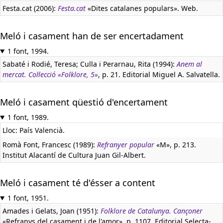
Festa.cat (2006):
Festa.cat
«Dites catalanes populars». Web.
Meló i casament han de ser encertadament
1 font, 1994.
Sabaté i Rodié, Teresa; Culla i Perarnau, Rita (1994):
Anem al
mercat. Col·lecció «Folklore, 5»
, p. 21. Editorial Miguel A. Salvatella.
Meló i casament qüestió d'encertament
1 font, 1989.
Lloc: País Valencià.
Romà Font, Francesc (1989):
Refranyer popular
«M», p. 213.
Institut Alacantí de Cultura Juan Gil-Albert.
Meló i casament té d'ésser a content
1 font, 1951.
Amades i Gelats, Joan (1951):
Folklore de Catalunya. Cançoner
«Refranys del casament i de l'amor», p. 1107. Editorial Selecta-