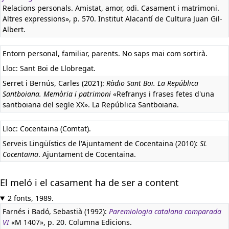
Relacions personals. Amistat, amor, odi. Casament i matrimoni.
Altres expressions», p. 570. Institut Alacantí de Cultura Juan Gil-
Albert.
Entorn personal, familiar, parents. No saps mai com sortirà.
Lloc: Sant Boi de Llobregat.
Serret i Bernús, Carles (2021):
Ràdio Sant Boi. La República
Santboiana. Memòria i patrimoni
«Refranys i frases fetes d'una
santboiana del segle XX». La República Santboiana.
Lloc: Cocentaina (Comtat).
Serveis Lingüístics de l'Ajuntament de Cocentaina (2010):
SL
Cocentaina
. Ajuntament de Cocentaina.
El meló i el casament ha de ser a content
2 fonts, 1989.
Farnés i Badó, Sebastià (1992):
Paremiologia catalana comparada
VI
«M 1407», p. 20. Columna Edicions.