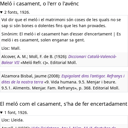
Meló i casament, o l'err o l'avénc
2 fonts, 1926.
Vol dir que el meló i el matrimoni són coses de les quals no se
sap si són bones o dolentes fins que les han provades.
Sinònim: El meló i el casament han d'esser d'encertament | Es
meló i es casament, solen enganar sa gent.
Lloc: Mall.
Alcover, A. M.; Moll, F. de B. (1926):
Diccionari Català-Valencià-
Balear VII
«Meló Refr. c)». Editorial Moll.
Alzamora Bisbal, Jaume (2008):
Espigolant dins l'antigor. Refranys i
dites de la nostra terra
«9. Vida humana. 9.5. Menjar i beure.
9.5.1. Aliments. Menjar. Fam. Refranys», p. 368. Editorial Moll.
El meló com el casament, s'ha de fer encertadament
1 font, 1926.
Lloc: Lleida.