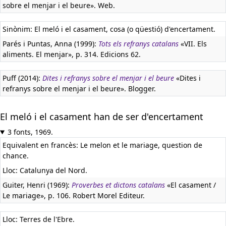
sobre el menjar i el beure». Web.
Sinònim: El meló i el casament, cosa (o qüestió) d'encertament.
Parés i Puntas, Anna (1999):
Tots els refranys catalans
«VII. Els
aliments. El menjar», p. 314. Edicions 62.
Puff (2014):
Dites i refranys sobre el menjar i el beure
«Dites i
refranys sobre el menjar i el beure». Blogger.
El meló i el casament han de ser d'encertament
3 fonts, 1969.
Equivalent en francès:
Le melon et le mariage, question de
chance.
Lloc: Catalunya del Nord.
Guiter, Henri (1969):
Proverbes et dictons catalans
«El casament /
Le mariage», p. 106. Robert Morel Editeur.
Lloc: Terres de l'Ebre.