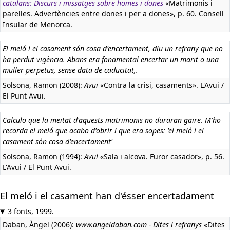
catalans: Discurs i missatges sobre homes i dones
«Matrimonis i
parelles. Advertències entre dones i per a dones», p. 60. Consell
Insular de Menorca.
El meló i el casament són cosa d'encertament, diu un refrany que no
ha perdut vigència. Abans era fonamental encertar un marit o una
muller perpetus, sense data de caducitat,.
Solsona, Ramon (2008):
Avui
«Contra la crisi, casaments». L'Avui /
El Punt Avui.
Calculo que la meitat d'aquests matrimonis no duraran gaire. M'ho
recorda el meló que acabo d'obrir i que era sopes: 'el meló i el
casament són cosa d'encertament'
Solsona, Ramon (1994):
Avui
«Sala i alcova. Furor casador», p. 56.
L'Avui / El Punt Avui.
El meló i el casament han d'ésser encertadament
3 fonts, 1999.
Daban, Àngel (2006):
www.angeldaban.com - Dites i refranys
«Dites