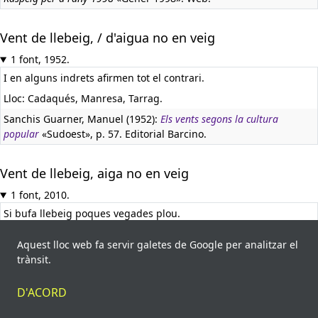
Vent de llebeig, / d'aigua no en veig
1 font, 1952.
I en alguns indrets afirmen tot el contrari.
Lloc: Cadaqués, Manresa, Tarrag.
Sanchis Guarner, Manuel (1952):
Els vents segons la cultura
popular
«Sudoest», p. 57. Editorial Barcino.
Vent de llebeig, aiga no en veig
1 font, 2010.
Si bufa llebeig poques vegades plou.
Lloc: Cadaqués (Empordà).
Aquest lloc web fa servir galetes de Google per analitzar el
Contos, Montserrat (2010):
Ditxos a Cadaqués
, p. 55. Ajuntament
trànsit.
de Cadaqués.
D'ACORD
Vent de Llebeig, aigua veig