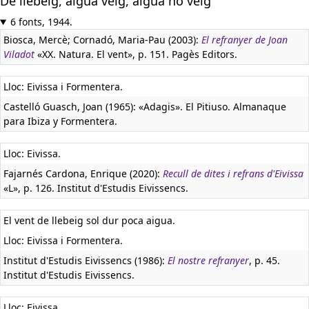
De llebeig, aigua veig, aigua no veig
6 fonts, 1944.
Biosca, Mercè; Cornadó, Maria-Pau (2003):
El refranyer de Joan
Viladot
«XX. Natura. El vent», p. 151. Pagès Editors.
Lloc: Eivissa i Formentera.
Castelló Guasch, Joan (1965): «Adagis». El Pitiuso. Almanaque
para Ibiza y Formentera.
Lloc: Eivissa.
Fajarnés Cardona, Enrique (2020):
Recull de dites i refrans d'Eivissa
«L», p. 126. Institut d'Estudis Eivissencs.
El vent de llebeig sol dur poca aigua.
Lloc: Eivissa i Formentera.
Institut d'Estudis Eivissencs (1986):
El nostre refranyer
, p. 45.
Institut d'Estudis Eivissencs.
Lloc: Eivissa.