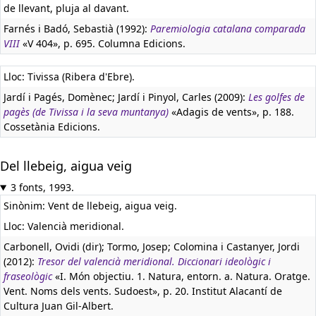
de llevant, pluja al davant.
Farnés i Badó, Sebastià (1992):
Paremiologia catalana comparada
VIII
«V 404», p. 695. Columna Edicions.
Lloc: Tivissa (Ribera d'Ebre).
Jardí i Pagés, Domènec; Jardí i Pinyol, Carles (2009):
Les golfes de
pagès (de Tivissa i la seva muntanya)
«Adagis de vents», p. 188.
Cossetània Edicions.
Del llebeig, aigua veig
3 fonts, 1993.
Sinònim: Vent de llebeig, aigua veig.
Lloc: Valencià meridional.
Carbonell, Ovidi (dir); Tormo, Josep; Colomina i Castanyer, Jordi
(2012):
Tresor del valencià meridional. Diccionari ideològic i
fraseològic
«I. Món objectiu. 1. Natura, entorn. a. Natura. Oratge.
Vent. Noms dels vents. Sudoest», p. 20. Institut Alacantí de
Cultura Juan Gil-Albert.