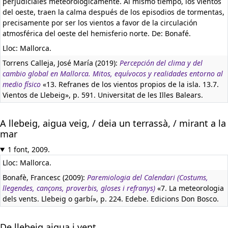
perjudiciales meteorológicamente. Al mismo tiempo, los vientos
del oeste, traen la calma después de los episodios de tormentas,
precisamente por ser los vientos a favor de la circulación
atmosférica del oeste del hemisferio norte. De: Bonafé.
Lloc: Mallorca.
Torrens Calleja, José María (2019):
Percepción del clima y del
cambio global en Mallorca. Mitos, equívocos y realidades entorno al
medio físico
«13. Refranes de los vientos propios de la isla. 13.7.
Vientos de Llebeig», p. 591. Universitat de les Illes Balears.
A llebeig, aigua veig, / deia un terrassà, / mirant a la
mar
1 font, 2009.
Lloc: Mallorca.
Bonafè, Francesc (2009):
Paremiologia del Calendari (Costums,
llegendes, cançons, proverbis, gloses i refranys)
«7. La meteorologia
dels vents. Llebeig o garbí», p. 224. Edebe. Edicions Don Bosco.
De llebeig aigua i vent