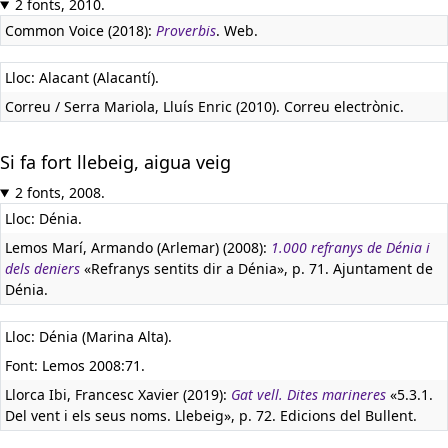
2 fonts, 2010.
Common Voice (2018):
Proverbis
. Web.
Lloc: Alacant (Alacantí).
Correu / Serra Mariola, Lluís Enric (2010). Correu electrònic.
Si fa fort llebeig, aigua veig
2 fonts, 2008.
Lloc: Dénia.
Lemos Marí, Armando (Arlemar) (2008):
1.000 refranys de Dénia i
dels deniers
«Refranys sentits dir a Dénia», p. 71. Ajuntament de
Dénia.
Lloc: Dénia (Marina Alta).
Font: Lemos 2008:71.
Llorca Ibi, Francesc Xavier (2019):
Gat vell. Dites marineres
«5.3.1.
Del vent i els seus noms. Llebeig», p. 72. Edicions del Bullent.