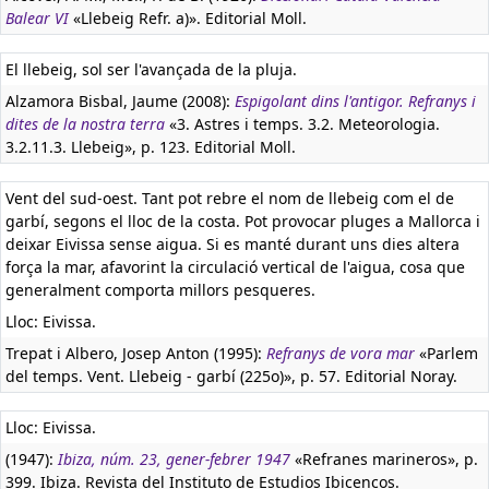
Balear VI
«Llebeig Refr. a)». Editorial Moll.
El llebeig, sol ser l'avançada de la pluja.
Alzamora Bisbal, Jaume (2008):
Espigolant dins l'antigor. Refranys i
dites de la nostra terra
«3. Astres i temps. 3.2. Meteorologia.
3.2.11.3. Llebeig», p. 123. Editorial Moll.
Vent del sud-oest. Tant pot rebre el nom de llebeig com el de
garbí, segons el lloc de la costa. Pot provocar pluges a Mallorca i
deixar Eivissa sense aigua. Si es manté durant uns dies altera
força la mar, afavorint la circulació vertical de l'aigua, cosa que
generalment comporta millors pesqueres.
Lloc: Eivissa.
Trepat i Albero, Josep Anton (1995):
Refranys de vora mar
«Parlem
del temps. Vent. Llebeig - garbí (225o)», p. 57. Editorial Noray.
Lloc: Eivissa.
(1947):
Ibiza, núm. 23, gener-febrer 1947
«Refranes marineros», p.
399. Ibiza. Revista del Instituto de Estudios Ibicencos.