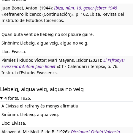
Juan Bonet, Antoni (1944):
Ibiza, núm. 10, gener-febrer 1945
«Refranero ibicenco (Continuación)», p. 162. Ibiza. Revista del
Instituto de Estudios Ibicencos.
Quan bufa vent de llebeig no sol ploure gaire.
Sinònim: Llebeig, aigua veig, aigua no veig.
Lloc: Eivissa.
Pàmies i Riudor, Víctor; Marí Mayans, Isidor (2021):
El refranyer
eivissenc d'Antoni Juan Bonet
«CT - Calendari i temps», p. 76.
Institut d'Estudis Eivissencs.
Llebeig, aigua veig, aigua no veig
4 fonts, 1926.
A Eivissa el refrany és menys afirmatiu.
Sinònim: Llebeig, aigua veig.
Lloc: Eivissa.
Alcover, A. M.; Moll, F. de B. (1926):
Diccionari Català-Valencià-