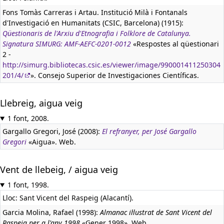
Fons Tomàs Carreras i Artau. Institució Milà i Fontanals
d'Investigació en Humanitats (CSIC, Barcelona) (1915):
Qüestionaris de l'Arxiu d'Etnografia i Folklore de Catalunya.
Signatura SIMURG: AMF-AEFC-0201-0012
«Respostes al qüestionari
2 -
http://simurg.bibliotecas.csic.es/viewer/image/990001411250304
201/4/
». Consejo Superior de Investigaciones Científicas.
Llebreig, aigua veig
1 font, 2008.
Gargallo Gregori, José (2008):
El refranyer, per José Gargallo
Gregori
«Aigua». Web.
Vent de llebeig, / aigua veig
1 font, 1998.
Lloc: Sant Vicent del Raspeig (Alacantí).
Garcia Molina, Rafael (1998):
Almanac il·lustrat de Sant Vicent del
Raspeig per a l'any 1998
«Gener 1998». Web.