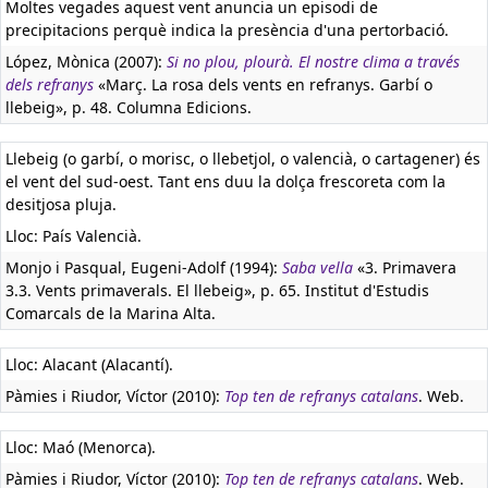
Moltes vegades aquest vent anuncia un episodi de
precipitacions perquè indica la presència d'una pertorbació.
López, Mònica (2007):
Si no plou, plourà. El nostre clima a través
dels refranys
«Març. La rosa dels vents en refranys. Garbí o
llebeig», p. 48. Columna Edicions.
Llebeig (o garbí, o morisc, o llebetjol, o valencià, o cartagener) és
el vent del sud-oest. Tant ens duu la dolça frescoreta com la
desitjosa pluja.
Lloc: País Valencià.
Monjo i Pasqual, Eugeni-Adolf (1994):
Saba vella
«3. Primavera
3.3. Vents primaverals. El llebeig», p. 65. Institut d'Estudis
Comarcals de la Marina Alta.
Lloc: Alacant (Alacantí).
Pàmies i Riudor, Víctor (2010):
Top ten de refranys catalans
. Web.
Lloc: Maó (Menorca).
Pàmies i Riudor, Víctor (2010):
Top ten de refranys catalans
. Web.