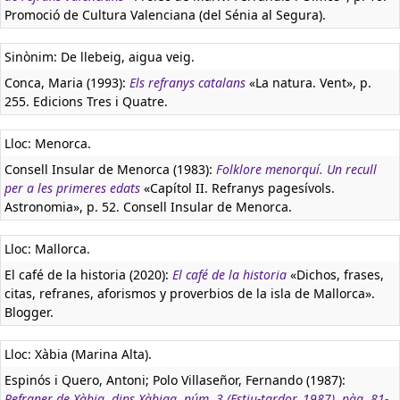
Promoció de Cultura Valenciana (del Sénia al Segura).
Sinònim: De llebeig, aigua veig.
Conca, Maria (1993):
Els refranys catalans
«La natura. Vent», p.
255. Edicions Tres i Quatre.
Lloc: Menorca.
Consell Insular de Menorca (1983):
Folklore menorquí. Un recull
per a les primeres edats
«Capítol II. Refranys pagesívols.
Astronomia», p. 52. Consell Insular de Menorca.
Lloc: Mallorca.
El café de la historia (2020):
El café de la historia
«Dichos, frases,
citas, refranes, aforismos y proverbios de la isla de Mallorca».
Blogger.
Lloc: Xàbia (Marina Alta).
Espinós i Quero, Antoni; Polo Villaseñor, Fernando (1987):
Refraner de Xàbia, dins Xàbiga, núm. 3 (Estiu-tardor, 1987), pàg. 81-