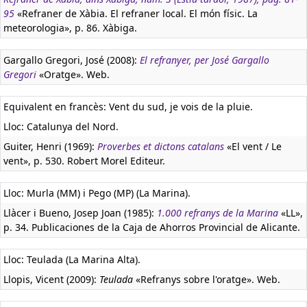
95
«Refraner de Xàbia. El refraner local. El món físic. La
meteorologia», p. 86. Xàbiga.
Gargallo Gregori, José (2008):
El refranyer, per José Gargallo
Gregori
«Oratge». Web.
Equivalent en francès:
Vent du sud, je vois de la pluie.
Lloc: Catalunya del Nord.
Guiter, Henri (1969):
Proverbes et dictons catalans
«El vent / Le
vent», p. 530. Robert Morel Editeur.
Lloc: Murla (MM) i Pego (MP) (La Marina).
Llàcer i Bueno, Josep Joan (1985):
1.000 refranys de la Marina
«LL»,
p. 34. Publicaciones de la Caja de Ahorros Provincial de Alicante.
Lloc: Teulada (La Marina Alta).
Llopis, Vicent (2009):
Teulada
«Refranys sobre l'oratge». Web.