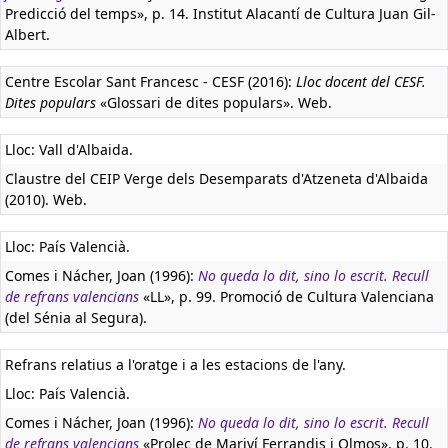
Predicció del temps», p. 14. Institut Alacantí de Cultura Juan Gil-
Albert.
Centre Escolar Sant Francesc - CESF (2016):
Lloc docent del CESF.
Dites populars
«Glossari de dites populars». Web.
Lloc: Vall d'Albaida.
Claustre del CEIP Verge dels Desemparats d'Atzeneta d'Albaida
(2010). Web.
Lloc: País Valencià.
Comes i Nácher, Joan (1996):
No queda lo dit, sino lo escrit. Recull
de refrans valencians
«LL», p. 99. Promoció de Cultura Valenciana
(del Sénia al Segura).
Refrans relatius a l'oratge i a les estacions de l'any.
Lloc: País Valencià.
Comes i Nácher, Joan (1996):
No queda lo dit, sino lo escrit. Recull
de refrans valencians
«Prolec de Mariví Ferrandis i Olmos», p. 10.