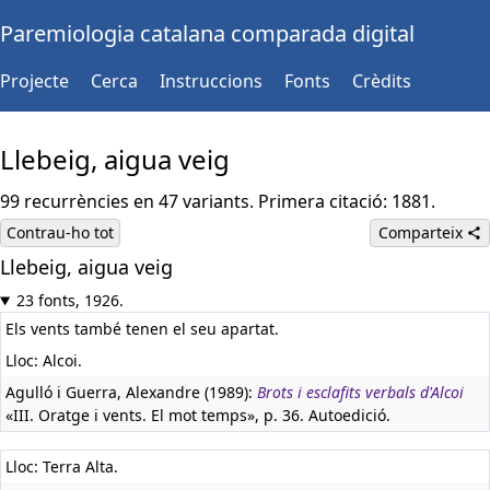
Paremiologia catalana comparada digital
Projecte
Cerca
Instruccions
Fonts
Crèdits
Llebeig, aigua veig
99 recurrències en 47 variants. Primera citació: 1881.
Contrau-ho tot
Comparteix
Llebeig, aigua veig
23 fonts, 1926.
Els vents també tenen el seu apartat.
Lloc: Alcoi.
Agulló i Guerra, Alexandre (1989):
Brots i esclafits verbals d'Alcoi
«III. Oratge i vents. El mot temps», p. 36. Autoedició.
Lloc: Terra Alta.