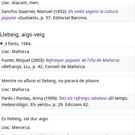
Lloc: Alacant, men.
Sanchis Guarner, Manuel (1952):
Els vents segons la cultura
popular
«Sudoest», p. 57. Editorial Barcino.
Llebeig, aigo veig
3 fonts, 1984.
Lloc: Mallorca.
Fuster, Miquel (2003):
Refranyer popular de l'illa de Mallorca
«Refranys. LL», p. 42. Consell de Mallorca.
Mentre no afluixi el llebeig, no pararà de ploure.
Lloc: Mallorca.
Parés i Puntas, Anna (1999):
Tots els refranys catalans
«El temps
meteorològic. Els vents», p. 29. Edicions 62.
Es llebeig, sol dur aigo.
Lloc: Menorca.