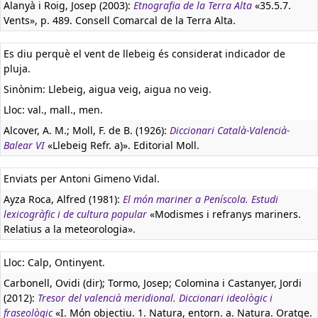
Alanyà i Roig, Josep (2003):
Etnografia de la Terra Alta
«35.5.7.
Vents», p. 489. Consell Comarcal de la Terra Alta.
Es diu perquè el vent de llebeig és considerat indicador de
pluja.
Sinònim: Llebeig, aigua veig, aigua no veig.
Lloc: val., mall., men.
Alcover, A. M.; Moll, F. de B. (1926):
Diccionari Català-Valencià-
Balear VI
«Llebeig Refr. a)». Editorial Moll.
Enviats per Antoni Gimeno Vidal.
Ayza Roca, Alfred (1981):
El món mariner a Peníscola. Estudi
lexicogràfic i de cultura popular
«Modismes i refranys mariners.
Relatius a la meteorologia».
Lloc: Calp, Ontinyent.
Carbonell, Ovidi (dir); Tormo, Josep; Colomina i Castanyer, Jordi
(2012):
Tresor del valencià meridional. Diccionari ideològic i
fraseològic
«I. Món objectiu. 1. Natura, entorn. a. Natura. Oratge.