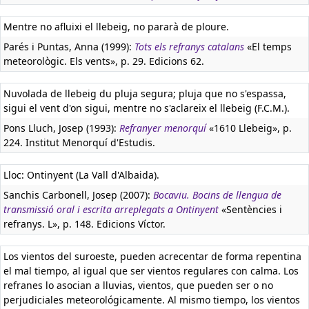
Mentre no afluixi el llebeig, no pararà de ploure.
Parés i Puntas, Anna (1999):
Tots els refranys catalans
«El temps
meteorològic. Els vents», p. 29. Edicions 62.
Nuvolada de llebeig du pluja segura; pluja que no s'espassa,
sigui el vent d'on sigui, mentre no s'aclareix el llebeig (F.C.M.).
Pons Lluch, Josep (1993):
Refranyer menorquí
«1610 Llebeig», p.
224. Institut Menorquí d'Estudis.
Lloc: Ontinyent (La Vall d'Albaida).
Sanchis Carbonell, Josep (2007):
Bocaviu. Bocins de llengua de
transmissió oral i escrita arreplegats a Ontinyent
«Sentències i
refranys. L», p. 148. Edicions Víctor.
Los vientos del suroeste, pueden acrecentar de forma repentina
el mal tiempo, al igual que ser vientos regulares con calma. Los
refranes lo asocian a lluvias, vientos, que pueden ser o no
perjudiciales meteorológicamente. Al mismo tiempo, los vientos