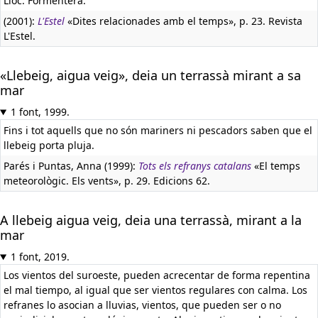
Lloc: Formentera.
(2001):
L'Estel
«Dites relacionades amb el temps», p. 23. Revista
L'Estel.
«Llebeig, aigua veig», deia un terrassà mirant a sa
mar
1 font, 1999.
Fins i tot aquells que no són mariners ni pescadors saben que el
llebeig porta pluja.
Parés i Puntas, Anna (1999):
Tots els refranys catalans
«El temps
meteorològic. Els vents», p. 29. Edicions 62.
A llebeig aigua veig, deia una terrassà, mirant a la
mar
1 font, 2019.
Los vientos del suroeste, pueden acrecentar de forma repentina
el mal tiempo, al igual que ser vientos regulares con calma. Los
refranes lo asocian a lluvias, vientos, que pueden ser o no