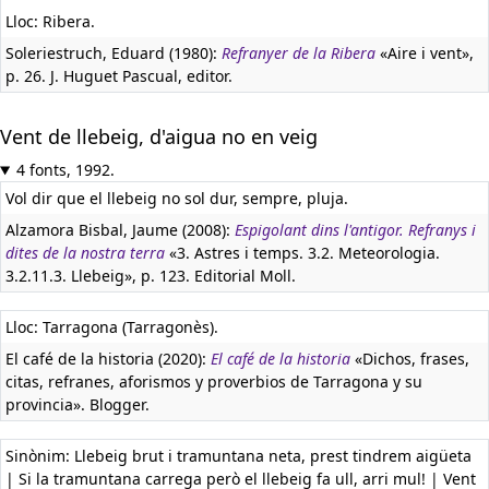
Lloc: Ribera.
Soleriestruch, Eduard (1980):
Refranyer de la Ribera
«Aire i vent»,
p. 26. J. Huguet Pascual, editor.
Vent de llebeig, d'aigua no en veig
4 fonts, 1992.
Vol dir que el llebeig no sol dur, sempre, pluja.
Alzamora Bisbal, Jaume (2008):
Espigolant dins l'antigor. Refranys i
dites de la nostra terra
«3. Astres i temps. 3.2. Meteorologia.
3.2.11.3. Llebeig», p. 123. Editorial Moll.
Lloc: Tarragona (Tarragonès).
El café de la historia (2020):
El café de la historia
«Dichos, frases,
citas, refranes, aforismos y proverbios de Tarragona y su
provincia». Blogger.
Sinònim: Llebeig brut i tramuntana neta, prest tindrem aigüeta
| Si la tramuntana carrega però el llebeig fa ull, arri mul! | Vent