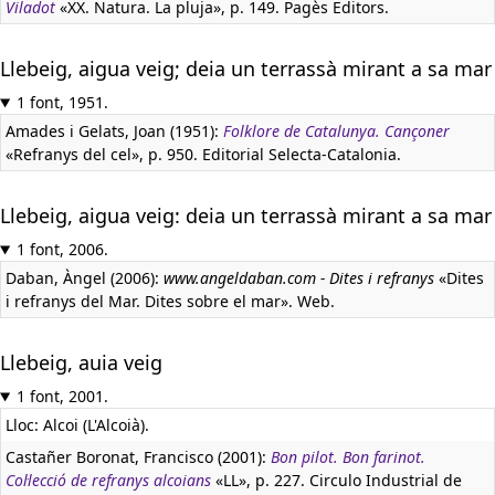
Viladot
«XX. Natura. La pluja», p. 149. Pagès Editors.
Llebeig, aigua veig; deia un terrassà mirant a sa mar
1 font, 1951.
Amades i Gelats, Joan (1951):
Folklore de Catalunya. Cançoner
«Refranys del cel», p. 950. Editorial Selecta-Catalonia.
Llebeig, aigua veig: deia un terrassà mirant a sa mar
1 font, 2006.
Daban, Àngel (2006):
www.angeldaban.com - Dites i refranys
«Dites
i refranys del Mar. Dites sobre el mar». Web.
Llebeig, auia veig
1 font, 2001.
Lloc: Alcoi (L'Alcoià).
Castañer Boronat, Francisco (2001):
Bon pilot. Bon farinot.
Col·lecció de refranys alcoians
«LL», p. 227. Circulo Industrial de