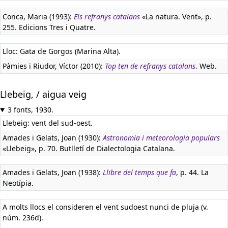
Conca, Maria (1993):
Els refranys catalans
«La natura. Vent», p.
255. Edicions Tres i Quatre.
Lloc: Gata de Gorgos (Marina Alta).
Pàmies i Riudor, Víctor (2010):
Top ten de refranys catalans
. Web.
Llebeig, / aigua veig
3 fonts, 1930.
Llebeig: vent del sud-oest.
Amades i Gelats, Joan (1930):
Astronomia i meteorologia populars
«Llebeig», p. 70. Butlletí de Dialectologia Catalana.
Amades i Gelats, Joan (1938):
Llibre del temps que fa
, p. 44. La
Neotípia.
A molts llocs el consideren el vent sudoest nunci de pluja (v.
núm. 236d).