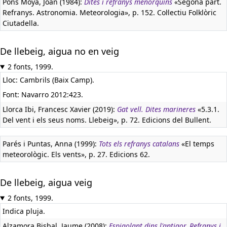
Pons Moya, Joan (1984):
Dites i refranys menorquins
«Segona part.
Refranys. Astronomia. Meteorologia», p. 152. Col·lectiu Folklòric
Ciutadella.
De llebeig, aigua no en veig
2 fonts, 1999.
Lloc: Cambrils (Baix Camp).
Font: Navarro 2012:423.
Llorca Ibi, Francesc Xavier (2019):
Gat vell. Dites marineres
«5.3.1.
Del vent i els seus noms. Llebeig», p. 72. Edicions del Bullent.
Parés i Puntas, Anna (1999):
Tots els refranys catalans
«El temps
meteorològic. Els vents», p. 27. Edicions 62.
De llebeig, aigua veig
2 fonts, 1999.
Indica pluja.
Alzamora Bisbal, Jaume (2008):
Espigolant dins l'antigor. Refranys i