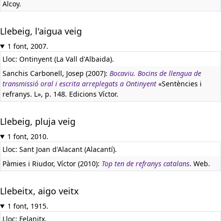
Alcoy.
Llebeig, l'aigua veig
1 font, 2007.
Lloc: Ontinyent (La Vall d'Albaida).
Sanchis Carbonell, Josep (2007):
Bocaviu. Bocins de llengua de
transmissió oral i escrita arreplegats a Ontinyent
«Sentències i
refranys. L», p. 148. Edicions Víctor.
Llebeig, pluja veig
1 font, 2010.
Lloc: Sant Joan d'Alacant (Alacantí).
Pàmies i Riudor, Víctor (2010):
Top ten de refranys catalans
. Web.
Llebeitx, aigo veitx
1 font, 1915.
Lloc: Felanitx.