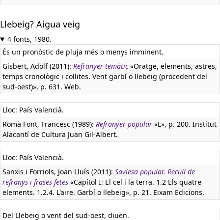
Llebeig? Aigua veig
4 fonts, 1980.
És un pronòstic de pluja més o menys imminent.
Gisbert, Adolf (2011):
Refranyer temàtic
«Oratge, elements, astres,
temps cronològic i collites. Vent garbí o llebeig (procedent del
sud-oest)», p. 631. Web.
Lloc: País Valencià.
Romà Font, Francesc (1989):
Refranyer popular
«L», p. 200. Institut
Alacantí de Cultura Juan Gil-Albert.
Lloc: País Valencià.
Sanxis i Forriols, Joan Lluís (2011):
Saviesa popular. Recull de
refranys i frases fetes
«Capítol I: El cel i la terra. 1.2 Els quatre
elements. 1.2.4. L'aire. Garbí o llebeig», p. 21. Eixam Edicions.
Del Llebeig o vent del sud-oest, diuen.