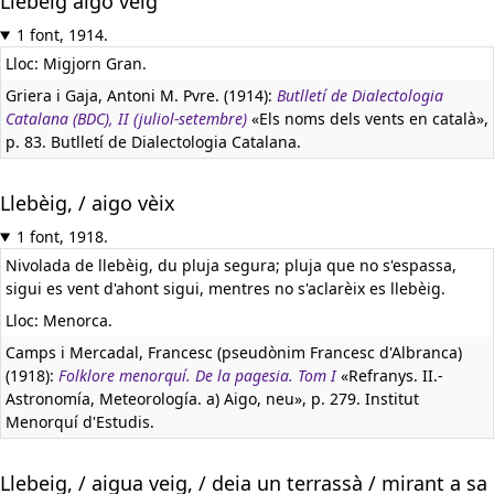
Llebeig aigo veig
1 font, 1914.
Lloc: Migjorn Gran.
Griera i Gaja, Antoni M. Pvre. (1914):
Butlletí de Dialectologia
Catalana (BDC), II (juliol-setembre)
«Els noms dels vents en català»,
p. 83. Butlletí de Dialectologia Catalana.
Llebèig, / aigo vèix
1 font, 1918.
Nivolada de llebèig, du pluja segura; pluja que no s'espassa,
sigui es vent d'ahont sigui, mentres no s'aclarèix es llebèig.
Lloc: Menorca.
Camps i Mercadal, Francesc (pseudònim Francesc d'Albranca)
(1918):
Folklore menorquí. De la pagesia. Tom I
«Refranys. II.-
Astronomía, Meteorología. a) Aigo, neu», p. 279. Institut
Menorquí d'Estudis.
Llebeig, / aigua veig, / deia un terrassà / mirant a sa