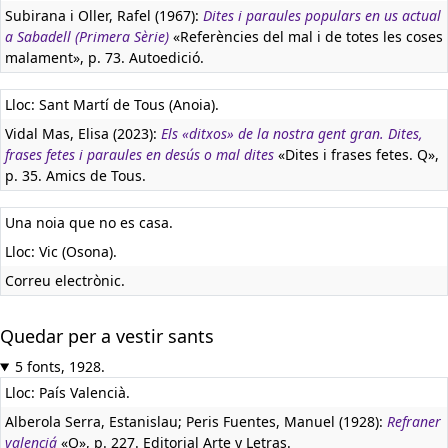
Subirana i Oller, Rafel (1967):
Dites i paraules populars en us actual
a Sabadell (Primera Sèrie)
«Referències del mal i de totes les coses
malament», p. 73. Autoedició.
Lloc: Sant Martí de Tous (Anoia).
Vidal Mas, Elisa (2023):
Els «ditxos» de la nostra gent gran. Dites,
frases fetes i paraules en desús o mal dites
«Dites i frases fetes. Q»,
p. 35. Amics de Tous.
Una noia que no es casa.
Lloc: Vic (Osona).
Correu electrònic.
Quedar per a vestir sants
5 fonts, 1928.
Lloc: País Valencià.
Alberola Serra, Estanislau; Peris Fuentes, Manuel (1928):
Refraner
valenciá
«Q», p. 227. Editorial Arte y Letras.