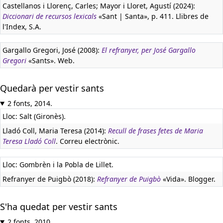
Castellanos i Llorenç, Carles; Mayor i Lloret, Agustí (2024):
Diccionari de recursos lexicals
«Sant | Santa», p. 411. Llibres de
l'Index, S.A.
Gargallo Gregori, José (2008):
El refranyer, per José Gargallo
Gregori
«Sants». Web.
Quedarà per vestir sants
2 fonts, 2014.
Lloc: Salt (Gironès).
Lladó Coll, Maria Teresa (2014):
Recull de frases fetes de Maria
Teresa Lladó Coll
. Correu electrònic.
Lloc: Gombrèn i la Pobla de Lillet.
Refranyer de Puigbò (2018):
Refranyer de Puigbò
«Vida». Blogger.
S'ha quedat per vestir sants
2 fonts, 2010.