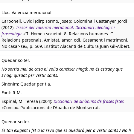
Lloc: Valencià meridional.
Carbonell, Ovidi (dir); Tormo, Josep; Colomina i Castanyer, Jordi
(2012):
Tresor del valencià meridional. Diccionari ideològic i
fraseològic
«II. Home i societat. 8. Relacions humanes. C.
Relacions personals. Amistat, amor, odi. Casament i matrimoni.
No casar-se», p. 569. Institut Alacantí de Cultura Juan Gil-Albert.
Quedar solter.
No sortia mai de casa ni volia conèixer ningú; no és estrany que
s'hagi quedat per vestir sants.
Sinònim: Quedar per tia.
Font: R-M.
Espinal, M. Teresa (2004):
Diccionari de sinònims de frases fetes
«Conco». Publicacions de l'Abadia de Montserrat.
Quedar solter.
És tan exigent i fet a la seva que es quedarà per a vestir sants / No li