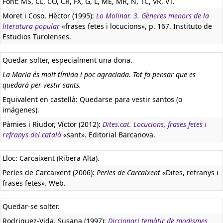
Font: MS, CL, CO, CR, FX, G, L, ME, MR, N, TC, VR, VT.
Moret i Coso, Hèctor (1995):
Lo Molinar. 3. Gèneres menors de la
literatura popular
«frases fetes i locucions», p. 167. Instituto de
Estudios Turolenses.
Quedar solter, especialment una dona.
La Maria és molt tímida i poc agraciada. Tot fa pensar que es
quedarà per vestir sants.
Equivalent en castellà:
Quedarse para vestir santos (o
imágenes).
Pàmies i Riudor, Víctor (2012):
Dites.cat. Locucions, frases fetes i
refranys del català
«sant». Editorial Barcanova.
Lloc: Carcaixent (Ribera Alta).
Perles de Carcaixent (2006):
Perles de Carcaixent
«Dites, refranys i
frases fetes». Web.
Quedar-se solter.
Rodriguez-Vida, Susana (1997):
Diccionari temàtic de modismes