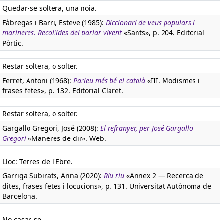
Quedar-se soltera, una noia.
Fàbregas i Barri, Esteve (1985):
Diccionari de veus populars i
marineres. Recollides del parlar vivent
«Sants», p. 204. Editorial
Pòrtic.
Restar soltera, o solter.
Ferret, Antoni (1968):
Parleu més bé el català
«III. Modismes i
frases fetes», p. 132. Editorial Claret.
Restar soltera, o solter.
Gargallo Gregori, José (2008):
El refranyer, per José Gargallo
Gregori
«Maneres de dir». Web.
Lloc: Terres de l'Ebre.
Garriga Subirats, Anna (2020):
Riu riu
«Annex 2 — Recerca de
dites, frases fetes i locucions», p. 131. Universitat Autònoma de
Barcelona.
No casar-se.