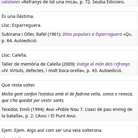
catalanes
«Refranys de tot una mica», p. 72. Seuba Edicions.
És una llàstima.
Lloc: Esparreguera.
Subirana i Oller, Rafel (1961):
Dites populars a Esparraguera
«Q»,
p. 64. Autoedició.
Lloc: Calella.
Taller de memòria de Calella (2009):
Viatge al món dels refranys
«IV. Virtuts, defectes, i molt boca-orella», p. 43. Autoedició.
Que resta solter.
Molta gent confon l'estatus amb el de fadrina vella, conca o renoca,
que s'ha quedat per vestir sants.
Teixidor, Emili (1994):
Avui
«Poble Nou 7. L'oasi de pau enmig de
la batalla», p. 2. L'Avui / El Punt Avui.
Ejem. Ejem. Algo així com ser una veia solterona.