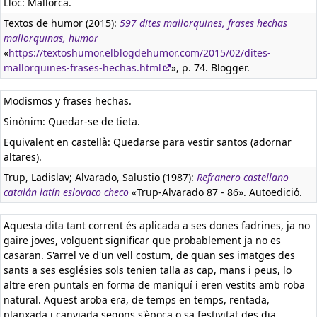
Lloc: Mallorca.
Textos de humor (2015):
597 dites mallorquines, frases hechas
mallorquinas, humor
«
https://textoshumor.elblogdehumor.com/2015/02/dites-
mallorquines-frases-hechas.html
», p. 74. Blogger.
Modismos y frases hechas.
Sinònim: Quedar-se de tieta.
Equivalent en castellà:
Quedarse para vestir santos (adornar
altares).
Trup, Ladislav; Alvarado, Salustio (1987):
Refranero castellano
catalán latín eslovaco checo
«Trup-Alvarado 87 - 86». Autoedició.
Aquesta dita tant corrent és aplicada a ses dones fadrines, ja no
gaire joves, volguent significar que probablement ja no es
casaran. S'arrel ve d'un vell costum, de quan ses imatges des
sants a ses esglésies sols tenien talla as cap, mans i peus, lo
altre eren puntals en forma de maniquí i eren vestits amb roba
natural. Aquest aroba era, de temps en temps, rentada,
planxada i canviada segons s'època o sa festivitat des dia