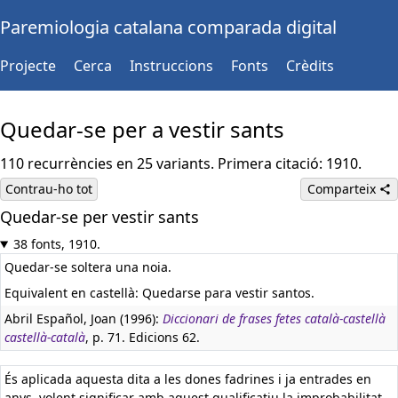
Paremiologia catalana comparada digital
Projecte
Cerca
Instruccions
Fonts
Crèdits
Quedar-se per a vestir sants
110 recurrències en 25 variants. Primera citació: 1910.
Contrau-ho tot
Comparteix
Quedar-se per vestir sants
Castellà:
Quedarse para vestir santos (o imágenes)
38 fonts, 1910.
Quedar-se soltera una noia.
Equivalent en castellà:
Quedarse para vestir santos.
Abril Español, Joan (1996):
Diccionari de frases fetes català-castellà
castellà-català
, p. 71. Edicions 62.
És aplicada aquesta dita a les dones fadrines i ja entrades en
anys, volent significar amb aquest qualificatiu la improbabilitat