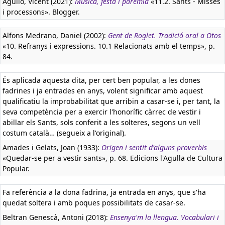
Agulló, Vicent (2021):
Música, festa i parèmia
«11.2. Sants - Misses
i processons». Blogger.
Alfons Medrano, Daniel (2002):
Gent de Roglet. Tradició oral a Otos
«10. Refranys i expressions. 10.1 Relacionats amb el temps», p.
84.
És aplicada aquesta dita, per cert ben popular, a les dones
fadrines i ja entrades en anys, volent significar amb aquest
qualificatiu la improbabilitat que arribin a casar-se i, per tant, la
seva competència per a exercir l'honorífic càrrec de vestir i
abillar els Sants, sols conferit a les solteres, segons un vell
costum català… (segueix a l'original).
Amades i Gelats, Joan (1933):
Origen i sentit d'alguns proverbis
«Quedar-se per a vestir sants», p. 68. Edicions l'Agulla de Cultura
Popular.
Fa referència a la dona fadrina, ja entrada en anys, que s'ha
quedat soltera i amb poques possibilitats de casar-se.
Beltran Genescà, Antoni (2018):
Ensenya'm la llengua. Vocabulari i