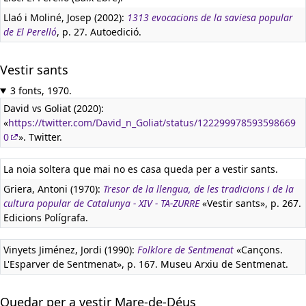
Llaó i Moliné, Josep (2002):
1313 evocacions de la saviesa popular
de El Perelló
, p. 27. Autoedició.
Vestir sants
3 fonts, 1970.
David vs Goliat (2020):
«
https://twitter.com/David_n_Goliat/status/122299978593598669
0
». Twitter.
La noia soltera que mai no es casa queda per a vestir sants.
Griera, Antoni (1970):
Tresor de la llengua, de les tradicions i de la
cultura popular de Catalunya - XIV - TA-ZURRE
«Vestir sants», p. 267.
Edicions Polígrafa.
Vinyets Jiménez, Jordi (1990):
Folklore de Sentmenat
«Cançons.
L'Esparver de Sentmenat», p. 167. Museu Arxiu de Sentmenat.
Quedar per a vestir Mare-de-Déus