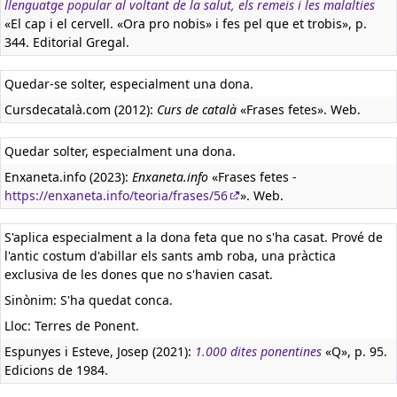
llenguatge popular al voltant de la salut, els remeis i les malalties
«El cap i el cervell. «Ora pro nobis» i fes pel que et trobis», p.
344. Editorial Gregal.
Quedar-se solter, especialment una dona.
Cursdecatalà.com (2012):
Curs de català
«Frases fetes». Web.
Quedar solter, especialment una dona.
Enxaneta.info (2023):
Enxaneta.info
«Frases fetes -
https://enxaneta.info/teoria/frases/56
». Web.
S'aplica especialment a la dona feta que no s'ha casat. Prové de
l'antic costum d'abillar els sants amb roba, una pràctica
exclusiva de les dones que no s'havien casat.
Sinònim: S'ha quedat conca.
Lloc: Terres de Ponent.
Espunyes i Esteve, Josep (2021):
1.000 dites ponentines
«Q», p. 95.
Edicions de 1984.