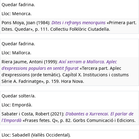
Quedar fadrina.
Lloc: Menorca.
Pons Moya, Joan (1984):
Dites i refranys menorquins
«Primera part.
Dites. Quedar», p. 111. Col·lectiu Folklòric Ciutadella.
Quedar fadrina.
Lloc: Mallorca.
Riera Jaume, Antoni (1999):
Així xerram a Mallorca. Aplec
d'expressions populars en sentit figurat
«Tercera part. Aplec
d'expressions (orde temàtic). Capítol X. Institucions i costums
Sèrie A. Fadrinatge», p. 159. Hora Nova.
Quedar solter/a.
Lloc: Empordà.
Sabater i Costa, Robert (2021):
D'abantes a Xurrencai. El parlar de
l'Empordà
«Frases fetes. Q», p. 82. Gorbs Comunicació i Edicions.
Lloc: Sabadell (Vallès Occidental).