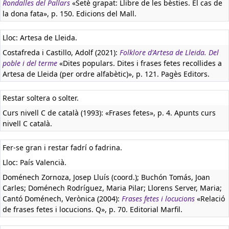
Rondalles del Pallars
«Setè grapat: Llibre de les bèsties. El cas de
la dona fata», p. 150. Edicions del Mall.
Lloc: Artesa de Lleida.
Costafreda i Castillo, Adolf (2021):
Folklore d'Artesa de Lleida. Del
poble i del terme
«Dites populars. Dites i frases fetes recollides a
Artesa de Lleida (per ordre alfabètic)», p. 121. Pagès Editors.
Restar soltera o solter.
Curs nivell C de català (1993): «Frases fetes», p. 4. Apunts curs
nivell C català.
Fer-se gran i restar fadrí o fadrina.
Lloc: País Valencià.
Doménech Zornoza, Josep Lluís (coord.); Buchón Tomás, Joan
Carles; Doménech Rodríguez, Maria Pilar; Llorens Server, Maria;
Cantó Doménech, Verònica (2004):
Frases fetes i locucions
«Relació
de frases fetes i locucions. Q», p. 70. Editorial Marfil.