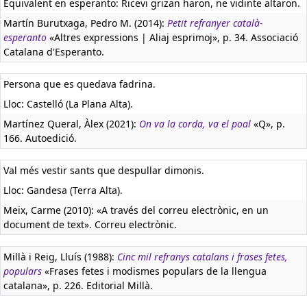
Equivalent en esperanto:
Ricevi grizan haron, ne vidinte altaron.
Martín Burutxaga, Pedro M. (2014):
Petit refranyer català-
esperanto
«Altres expressions | Aliaj esprimoj», p. 34. Associació
Catalana d'Esperanto.
Persona que es quedava fadrina.
Lloc: Castelló (La Plana Alta).
Martínez Queral, Àlex (2021):
On va la corda, va el poal
«Q», p.
166. Autoedició.
Val més vestir sants que despullar dimonis.
Lloc: Gandesa (Terra Alta).
Meix, Carme (2010): «A través del correu electrònic, en un
document de text». Correu electrònic.
Millà i Reig, Lluís (1988):
Cinc mil refranys catalans i frases fetes,
populars
«Frases fetes i modismes populars de la llengua
catalana», p. 226. Editorial Millà.