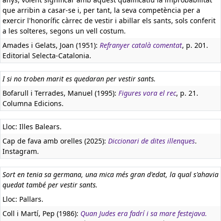
que arribin a casar-se i, per tant, la seva competència per a
exercir l'honorífic càrrec de vestir i abillar els sants, sols conferit
a les solteres, segons un vell costum.
Amades i Gelats, Joan (1951):
Refranyer català comentat
, p. 201.
Editorial Selecta-Catalonia.
I si no troben marit es quedaran per vestir sants.
Bofarull i Terrades, Manuel (1995):
Figures vora el rec
, p. 21.
Columna Edicions.
Lloc: Illes Balears.
Cap de fava amb orelles (2025):
Diccionari de dites illenques
.
Instagram.
Sort en tenia sa germana, una mica més gran d'edat, la qual s'ahavia
quedat també per vestir sants.
Lloc: Pallars.
Coll i Martí, Pep (1986):
Quan Judes era fadrí i sa mare festejava.