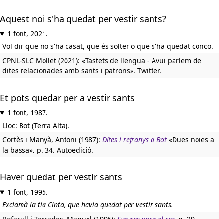
Aquest noi s'ha quedat per vestir sants?
1 font, 2021.
Vol dir que no s'ha casat, que és solter o que s'ha quedat conco.
CPNL-SLC Mollet (2021): «Tastets de llengua - Avui parlem de
dites relacionades amb sants i patrons». Twitter.
Et pots quedar per a vestir sants
1 font, 1987.
Lloc: Bot (Terra Alta).
Cortès i Manyà, Antoni (1987):
Dites i refranys a Bot
«Dues noies a
la bassa», p. 34. Autoedició.
Haver quedat per vestir sants
1 font, 1995.
Exclamà la tia Cinta, que havia quedat per vestir sants.
Bofarull i Terrades, Manuel (1995):
Figures vora el rec
, p. 29.