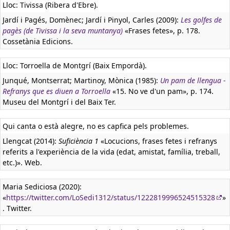
Lloc: Tivissa (Ribera d'Ebre).
Jardí i Pagés, Domènec; Jardí i Pinyol, Carles (2009):
Les golfes de
pagès (de Tivissa i la seva muntanya)
«Frases fetes», p. 178.
Cossetània Edicions.
Lloc: Torroella de Montgrí (Baix Empordà).
Junqué, Montserrat; Martinoy, Mònica (1985):
Un pam de llengua -
Refranys que es diuen a Torroella
«15. No ve d'un pam», p. 174.
Museu del Montgrí i del Baix Ter.
Qui canta o està alegre, no es capfica pels problemes.
Llengcat (2014):
Suficiència 1
«Locucions, frases fetes i refranys
referits a l'experiència de la vida (edat, amistat, família, treball,
etc.)». Web.
Maria Sediciosa (2020):
«
https://twitter.com/LoSedi1312/status/1222819996524515328
»
. Twitter.