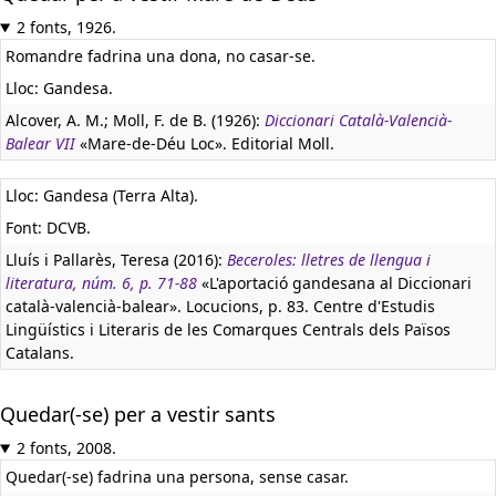
2 fonts, 1926.
Romandre fadrina una dona, no casar-se.
Lloc: Gandesa.
Alcover, A. M.; Moll, F. de B. (1926):
Diccionari Català-Valencià-
Balear VII
«Mare-de-Déu Loc». Editorial Moll.
Lloc: Gandesa (Terra Alta).
Font: DCVB.
Lluís i Pallarès, Teresa (2016):
Beceroles: lletres de llengua i
literatura, núm. 6, p. 71-88
«L'aportació gandesana al Diccionari
català-valencià-balear». Locucions, p. 83. Centre d'Estudis
Lingüístics i Literaris de les Comarques Centrals dels Països
Catalans.
Quedar(-se) per a vestir sants
2 fonts, 2008.
Quedar(-se) fadrina una persona, sense casar.