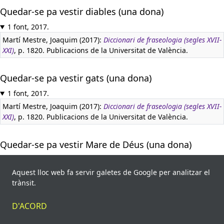
Quedar-se pa vestir diables (una dona)
1 font, 2017.
Martí Mestre, Joaquim (2017):
Diccionari de fraseologia (segles XVII-
XXI)
, p. 1820. Publicacions de la Universitat de València.
Quedar-se pa vestir gats (una dona)
1 font, 2017.
Martí Mestre, Joaquim (2017):
Diccionari de fraseologia (segles XVII-
XXI)
, p. 1820. Publicacions de la Universitat de València.
Quedar-se pa vestir Mare de Déus (una dona)
1 font, 2017.
Aquest lloc web fa servir galetes de Google per analitzar el
Martí Mestre, Joaquim (2017):
Diccionari de fraseologia (segles XVII-
trànsit.
XXI)
, p. 1820. Publicacions de la Universitat de València.
D'ACORD
Quedar-se pa vestir sants