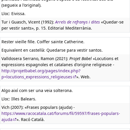
(segueix a l'original).
Lloc: Eivissa.
Tur i Guasch, Vicent (1992):
Arrels de refranys i dites
«Quedar-se
per vestir sants», p. 15. Editorial Mediterrània.
Rester vieille fille. Coiffer sainte Catherine.
Equivalent en castellà:
Quedarse para vestir santos.
Valldosera Serrano, Ramon (2021):
Projet Babel
«Locutions et
expressions espagnoles et catalanes d'origine religieuse -
http://projetbabel.org/pages/index.php?
p=locutions_expressions_religieuses
». Web.
Algo així com ser una veia solterona.
Lloc: Illes Balears.
Vich (2007): «Frases populars (ajuda) -
https://www.racocatala.cat/forums/fil/59597/frases-populars-
ajuda
». Racó Català.