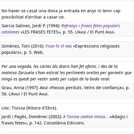
No haver-se casat una dona ja entrada en anys ni tenir cap
possibilitat d'arribar a casar-se.
Garcia Salines, Jordi P. (1994):
Refranys i frases fetes populars
catalanes
«LES FRASES FETES», p. 55. L'Avui / El Punt Avui.
Giménez, Toni (2016):
Ficar-hi el nas
«Expressions religioses
populars», p. 5. Web.
Per una vegada, les cartes als diaris han fet efecte, i des de la
mateixa Zarzuela s'han estirat les pertinents orelles per garantir que
ningú es quedi per vestir sants per culpa de la boda reial.
Grau, Anna (1997):
Avui
«Passos perduts. Veïns de confiança», p.
56. L'Avui / El Punt Avui.
Lloc: Tivissa (Ribera d'Ebre).
Jardí i Pagès, Domènec (2002):
A Tivissa canten missa…
«Adagis i
frases fetes», p. 142. Cossetània Edicions.