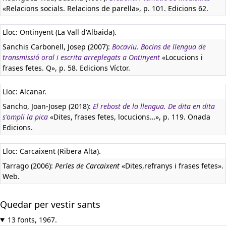
«Relacions socials. Relacions de parella», p. 101. Edicions 62.
Lloc: Ontinyent (La Vall d'Albaida).
Sanchis Carbonell, Josep (2007):
Bocaviu. Bocins de llengua de
transmissió oral i escrita arreplegats a Ontinyent
«Locucions i
frases fetes. Q», p. 58. Edicions Víctor.
Lloc: Alcanar.
Sancho, Joan-Josep (2018):
El rebost de la llengua. De dita en dita
s'ompli la pica
«Dites, frases fetes, locucions…», p. 119. Onada
Edicions.
Lloc: Carcaixent (Ribera Alta).
Tarrago (2006):
Perles de Carcaixent
«Dites,refranys i frases fetes».
Web.
Quedar per vestir sants
13 fonts, 1967.