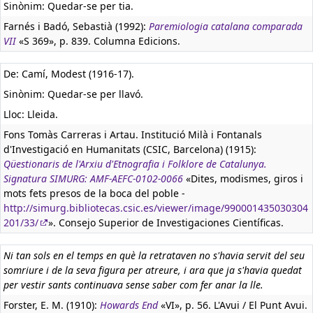
Sinònim: Quedar-se per tia.
Farnés i Badó, Sebastià (1992):
Paremiologia catalana comparada
VII
«S 369», p. 839. Columna Edicions.
De: Camí, Modest (1916-17).
Sinònim: Quedar-se per llavó.
Lloc: Lleida.
Fons Tomàs Carreras i Artau. Institució Milà i Fontanals
d'Investigació en Humanitats (CSIC, Barcelona) (1915):
Qüestionaris de l'Arxiu d'Etnografia i Folklore de Catalunya.
Signatura SIMURG: AMF-AEFC-0102-0066
«Dites, modismes, giros i
mots fets presos de la boca del poble -
http://simurg.bibliotecas.csic.es/viewer/image/990001435030304
201/33/
». Consejo Superior de Investigaciones Científicas.
Ni tan sols en el temps en què la retrataven no s'havia servit del seu
somriure i de la seva figura per atreure, i ara que ja s'havia quedat
per vestir sants continuava sense saber com fer anar la lle.
Forster, E. M. (1910):
Howards End
«VI», p. 56. L'Avui / El Punt Avui.