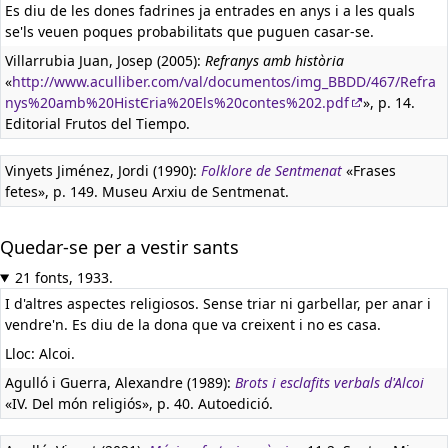
Es diu de les dones fadrines ja entrades en anys i a les quals
se'ls veuen poques probabilitats que puguen casar-se.
Villarrubia Juan, Josep (2005):
Refranys amb història
«
http://www.aculliber.com/val/documentos/img_BBDD/467/Refra
nys%20amb%20HistЄria%20Els%20contes%202.pdf
», p. 14.
Editorial Frutos del Tiempo.
Vinyets Jiménez, Jordi (1990):
Folklore de Sentmenat
«Frases
fetes», p. 149. Museu Arxiu de Sentmenat.
Quedar-se per a vestir sants
21 fonts, 1933.
I d'altres aspectes religiosos. Sense triar ni garbellar, per anar i
vendre'n. Es diu de la dona que va creixent i no es casa.
Lloc: Alcoi.
Agulló i Guerra, Alexandre (1989):
Brots i esclafits verbals d'Alcoi
«IV. Del món religiós», p. 40. Autoedició.