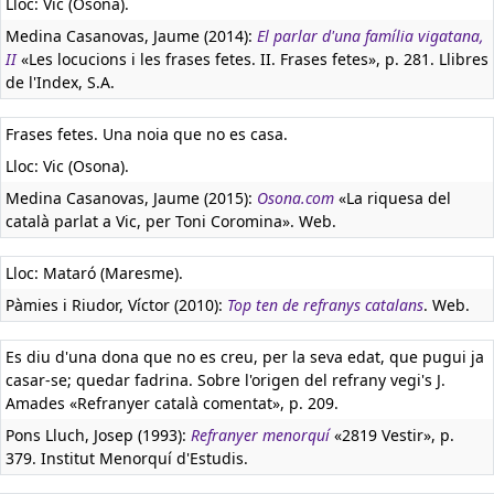
Lloc: Vic (Osona).
Medina Casanovas, Jaume (2014):
El parlar d'una família vigatana,
II
«Les locucions i les frases fetes. II. Frases fetes», p. 281. Llibres
de l'Index, S.A.
Frases fetes. Una noia que no es casa.
Lloc: Vic (Osona).
Medina Casanovas, Jaume (2015):
Osona.com
«La riquesa del
català parlat a Vic, per Toni Coromina». Web.
Lloc: Mataró (Maresme).
Pàmies i Riudor, Víctor (2010):
Top ten de refranys catalans
. Web.
Es diu d'una dona que no es creu, per la seva edat, que pugui ja
casar-se; quedar fadrina. Sobre l'origen del refrany vegi's J.
Amades «Refranyer català comentat», p. 209.
Pons Lluch, Josep (1993):
Refranyer menorquí
«2819 Vestir», p.
379. Institut Menorquí d'Estudis.