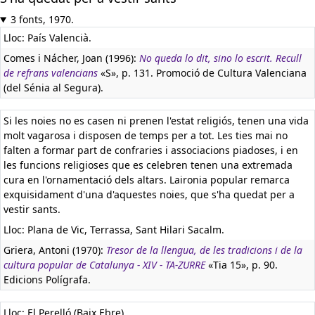
3 fonts, 1970.
Lloc: País Valencià.
Comes i Nácher, Joan (1996):
No queda lo dit, sino lo escrit. Recull
de refrans valencians
«S», p. 131. Promoció de Cultura Valenciana
(del Sénia al Segura).
Si les noies no es casen ni prenen l'estat religiós, tenen una vida
molt vagarosa i disposen de temps per a tot. Les ties mai no
falten a formar part de confraries i associacions piadoses, i en
les funcions religioses que es celebren tenen una extremada
cura en l'ornamentació dels altars. Laironia popular remarca
exquisidament d'una d'aquestes noies, que s'ha quedat per a
vestir sants.
Lloc: Plana de Vic, Terrassa, Sant Hilari Sacalm.
Griera, Antoni (1970):
Tresor de la llengua, de les tradicions i de la
cultura popular de Catalunya - XIV - TA-ZURRE
«Tia 15», p. 90.
Edicions Polígrafa.
Lloc: El Perelló (Baix Ebre).