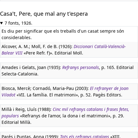
Casa't, Pere, que mal any t'espera
7 fonts, 1926.
Es diu per significar que els treballs d'un casat sempre són
considerables.
Alcover, A. M.; Moll, F. de B. (1926):
Diccionari Català-Valencià-
Balear VIII
«Pere Refr. f)». Editorial Moll.
Amades i Gelats, Joan (1935):
Refranys personals
, p. 165. Editorial
Selecta-Catalonia.
Biosca, Mercè; Cornadó, Maria-Pau (2003):
El refranyer de Joan
Viladot
«VII. La família. El matrimoni», p. 52. Pagès Editors.
Millà i Reig, Lluís (1988):
Cinc mil refranys catalans i frases fetes,
populars
«Refranys de l'amor, la dona i el matrimoni», p. 29.
Editorial Millà.
Parés i Puntas, Anna (1999):
Tots els refranys catalans
«XIII.