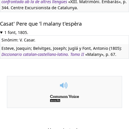
confrontada ab la de altres llengües
«XIII. Matrimòni. Embarás», p.
344. Centre Excursionista de Catalunya.
Casat' Pere que 'l malany t'espèra
1 font, 1805.
Sinònim: V. Casar.
Esteve, Joaquin; Belvitges, Joseph; Juglá y Font, Antonio (1805):
Diccionario catalan-castellano-latino. Tomo II
«Malany», p. 67.