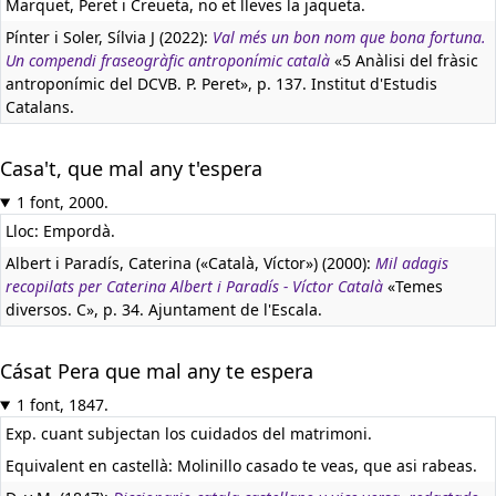
Marquet, Peret i Creueta, no et lleves la jaqueta.
Pínter i Soler, Sílvia J (2022):
Val més un bon nom que bona fortuna.
Un compendi fraseogràfic antroponímic català
«5 Anàlisi del fràsic
antroponímic del DCVB. P. Peret», p. 137. Institut d'Estudis
Catalans.
Casa't, que mal any t'espera
1 font, 2000.
Lloc: Empordà.
Albert i Paradís, Caterina («Català, Víctor») (2000):
Mil adagis
recopilats per Caterina Albert i Paradís - Víctor Català
«Temes
diversos. C», p. 34. Ajuntament de l'Escala.
Cásat Pera que mal any te espera
1 font, 1847.
Exp. cuant subjectan los cuidados del matrimoni.
Equivalent en castellà:
Molinillo casado te veas, que asi rabeas.