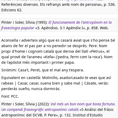
Referències diverses. Els refranys amb nom de persona», p. 536.
Edicions 62.
Pínter i Soler, Sílvia (1995):
El funcionament de l'antropònim en la
fraseologia popular
«3. Apèndixs. 3.1 Apèndix I», p. 858. Web.
Aconsella i adverteix algú que es casarà aviat que s'ho pense bé
abans de fer el pas per a no penedir-se després. Pere: Nom
propi d'home i cognom català que deriva del llatí «Petrus», el
qual prové de l'arameu «Kefa» ('pedra, ferm com la roca'). Nom
de l'apòstol més important i primer papa.
Sinònim: Casa't, Peret, que el mal any t'espera.
Equivalent en castellà:
Molinillo, asado/casado te veas que así
rabeas | Casar, casar, suena bien y sabe mal | Cásate, verás:
perderás sueño, nunca dormirás.
Font: PCC.
Pínter i Soler, Sílvia J (2022):
Val més un bon nom que bona fortuna.
Un compendi fraseogràfic antroponímic català
«5 Anàlisi del fràsic
antroponímic del DCVB. P. Pere», p. 132. Institut d'Estudis