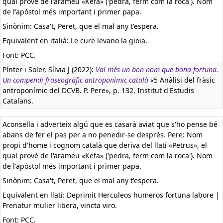
qual prové de l'arameu «Kefa» ('pedra, ferm com la roca'). Nom
de l'apòstol més important i primer papa.
Sinònim: Casa't, Peret, que el mal any t'espera.
Equivalent en italià:
Le cure levano la gioia.
Font: PCC.
Pínter i Soler, Sílvia J (2022):
Val més un bon nom que bona fortuna.
Un compendi fraseogràfic antroponímic català
«5 Anàlisi del fràsic
antroponímic del DCVB. P. Pere», p. 132. Institut d'Estudis
Catalans.
Aconsella i adverteix algú que es casarà aviat que s'ho pense bé
abans de fer el pas per a no penedir-se després. Pere: Nom
propi d'home i cognom català que deriva del llatí «Petrus», el
qual prové de l'arameu «Kefa» ('pedra, ferm com la roca'). Nom
de l'apòstol més important i primer papa.
Sinònim: Casa't, Peret, que el mal any t'espera.
Equivalent en llatí:
Deprimit Herculeos humeros fortuna labore |
Frenatur mulier libera, vincta viro.
Font: PCC.