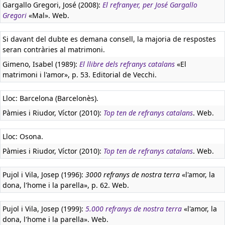
Gargallo Gregori, José (2008):
El refranyer, per José Gargallo
Gregori
«Mal». Web.
Si davant del dubte es demana consell, la majoria de respostes
seran contràries al matrimoni.
Gimeno, Isabel (1989):
El llibre dels refranys catalans
«El
matrimoni i l'amor», p. 53. Editorial de Vecchi.
Lloc: Barcelona (Barcelonès).
Pàmies i Riudor, Víctor (2010):
Top ten de refranys catalans
. Web.
Lloc: Osona.
Pàmies i Riudor, Víctor (2010):
Top ten de refranys catalans
. Web.
Pujol i Vila, Josep (1996):
3000 refranys de nostra terra
«l'amor, la
dona, l'home i la parella», p. 62. Web.
Pujol i Vila, Josep (1999):
5.000 refranys de nostra terra
«l'amor, la
dona, l'home i la parella». Web.