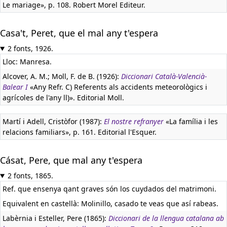
Le mariage», p. 108. Robert Morel Editeur.
Casa't, Peret, que el mal any t'espera
2 fonts, 1926.
Lloc: Manresa.
Alcover, A. M.; Moll, F. de B. (1926):
Diccionari Català-Valencià-
Balear I
«Any Refr. C) Referents als accidents meteorològics i
agrícoles de l'any ll)». Editorial Moll.
Martí i Adell, Cristòfor (1987):
El nostre refranyer
«La família i les
relacions familiars», p. 161. Editorial l'Esquer.
Cásat, Pere, que mal any t'espera
2 fonts, 1865.
Ref. que ensenya qant graves són los cuydados del matrimoni.
Equivalent en castellà:
Molinillo, casado te veas que así rabeas.
Labèrnia i Esteller, Pere (1865):
Diccionari de la llengua catalana ab