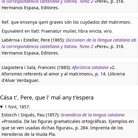
la correspondencia castellana y llatina. Tomo 2
«Pere», p. 318.
Hermanos Espasa, Editores.
Ref. que ensenya qant graves són los cuydados del matrimoni.
Equivalent en llatí:
Fraenatur mulier, libra vincta, viro.
Labèrnia i Esteller, Pere (1865):
Diccionari de la llengua catalana ab
la correspondencia castellana y llatina. Tomo 2
«Pere», p. 318.
Hermanos Espasa, Editores.
Llagostera i Sala, Francesc (1883):
Aforística catalana
«2.
Aforismes referents al amor y al matrimoni», p. 14. Llibreria
d'Alvar Verdaguer.
Cása t', Pere, que l' mal any t'espera
1 font, 1857.
Estorch i Siqués, Pau (1857):
Gramática de la lengua catalana
«Prosodia. De las figuras gramaticales ortográficas. Ejemplos en
que se ven usadas dichas figuras», p. 284. Imprenta de los
Herederos de la Viuda Pla.