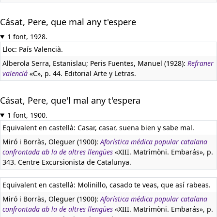
Cásat, Pere, que mal any t'espere
1 font, 1928.
Lloc: País Valencià.
Alberola Serra, Estanislau; Peris Fuentes, Manuel (1928):
Refraner
valenciá
«C», p. 44. Editorial Arte y Letras.
Cásat, Pere, que'l mal any t'espera
1 font, 1900.
Equivalent en castellà:
Casar, casar, suena bien y sabe mal.
Miró i Borràs, Oleguer (1900):
Aforística médica popular catalana
confrontada ab la de altres llengües
«XIII. Matrimòni. Embarás», p.
343. Centre Excursionista de Catalunya.
Equivalent en castellà:
Molinillo, casado te veas, que así rabeas.
Miró i Borràs, Oleguer (1900):
Aforística médica popular catalana
confrontada ab la de altres llengües
«XIII. Matrimòni. Embarás», p.