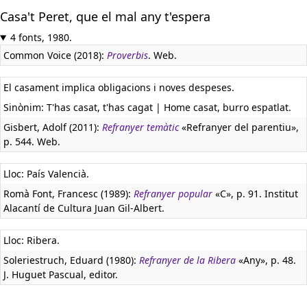
Casa't Peret, que el mal any t'espera
4 fonts, 1980.
Common Voice (2018):
Proverbis
. Web.
El casament implica obligacions i noves despeses.
Sinònim: T'has casat, t'has cagat | Home casat, burro espatlat.
Gisbert, Adolf (2011):
Refranyer temàtic
«Refranyer del parentiu»,
p. 544. Web.
Lloc: País Valencià.
Romà Font, Francesc (1989):
Refranyer popular
«C», p. 91. Institut
Alacantí de Cultura Juan Gil-Albert.
Lloc: Ribera.
Soleriestruch, Eduard (1980):
Refranyer de la Ribera
«Any», p. 48.
J. Huguet Pascual, editor.