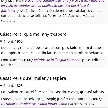
D. y M. (1847):
Diccionario catala-castellano y vice versa, redactado
en vista de cuantos se han publicado hasta el dia (Libro de
faltriquera)
«Apéndice: Colección de refranes catalanes con su
correspondencia castellana. Pere», p. 22. Agencia Médica
Catalana.
Cásat Pera, que mal any t'espera
1 font, 1900.
De mal any ni ha tan pels casats com pels fadrins; pro d'aquells
diu l'apòstol sant Pau: «tribulationem temen carnis habebunt».
Font, Ramon (1900):
Refráns de la llengua catalana
, p. 28. Editorial
Rourich.
Casat Pere qu'el malany t'espèra
1 font, 1803.
Equivalent en castellà:
Molinillo, casado te veas, que así rabeas.
Esteve, Joaquin; Belvitges, Joseph; Juglá y Font, Antonio (1803):
Diccionario catalan-castellano-latino. Tomo I
«Casar», p. 137.