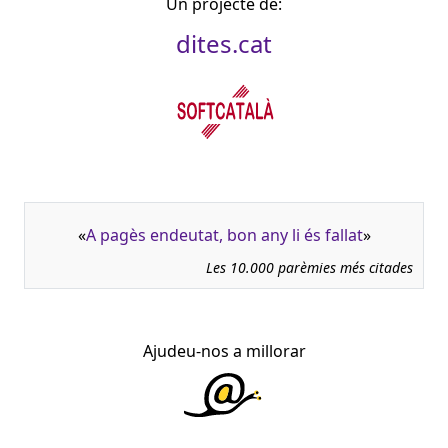
Un projecte de:
dites.cat
«
A pagès endeutat, bon any li és fallat
»
Les 10.000 parèmies més citades
Ajudeu-nos a millorar