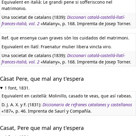
Equivalent en italià:
Le grandi pene si sofferiscono nel
matrimonio.
Una societat de catalans (1839):
Diccionari catalá-castellá-llatí-
frances-italiá, vol. 2
«Malany», p. 168. Impremta de Josep Torner.
Ref. que ensenya cuan graves sòn los cuidados del matrimoni.
Equivalent en llatí:
Fraenatur mulier libera vincta viro.
Una societat de catalans (1839):
Diccionari catalá-castellá-llatí-
frances-italiá, vol. 2
«Malany», p. 168. Impremta de Josep Torner.
Càsat Pere, que mal any t'espera
1 font, 1831.
Equivalent en castellà:
Molinillo, casado te veas, que así rabeas.
D. J. A. X. y F. (1831):
Diccionario de refranes catalanes y castellanos
«187», p. 46. Imprenta de Saurí y Compañía.
Casat, Pere que mal any t'espera