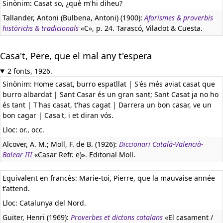
Sinònim: Casat so, ¿què m'hi diheu?
Tallander, Antoni (Bulbena, Antoni) (1900):
Aforismes & proverbis
històrichs & tradicionals
«C», p. 24. Tarascó, Viladot & Cuesta.
Casa't, Pere, que el mal any t'espera
2 fonts, 1926.
Sinònim: Home casat, burro espatllat | S'és més aviat casat que
burro albardat | Sant Casar és un gran sant; Sant Casat ja no ho
és tant | T'has casat, t'has cagat | Darrera un bon casar, ve un
bon cagar | Casa't, i et diran vós.
Lloc: or., occ.
Alcover, A. M.; Moll, F. de B. (1926):
Diccionari Català-Valencià-
Balear III
«Casar Refr. e)». Editorial Moll.
Equivalent en francès:
Marie-toi, Pierre, que la mauvaise année
t'attend.
Lloc: Catalunya del Nord.
Guiter, Henri (1969):
Proverbes et dictons catalans
«El casament /