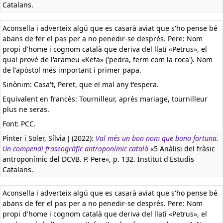
Catalans.
Aconsella i adverteix algú que es casarà aviat que s'ho pense bé
abans de fer el pas per a no penedir-se després. Pere: Nom
propi d'home i cognom català que deriva del llatí «Petrus», el
qual prové de l'arameu «Kefa» ('pedra, ferm com la roca'). Nom
de l'apòstol més important i primer papa.
Sinònim: Casa't, Peret, que el mal any t'espera.
Equivalent en francès:
Tournilleur, aprés mariage, tournilleur
plus ne seras.
Font: PCC.
Pínter i Soler, Sílvia J (2022):
Val més un bon nom que bona fortuna.
Un compendi fraseogràfic antroponímic català
«5 Anàlisi del fràsic
antroponímic del DCVB. P. Pere», p. 132. Institut d'Estudis
Catalans.
Aconsella i adverteix algú que es casarà aviat que s'ho pense bé
abans de fer el pas per a no penedir-se després. Pere: Nom
propi d'home i cognom català que deriva del llatí «Petrus», el