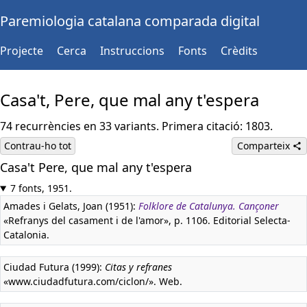
Paremiologia catalana comparada digital
Projecte
Cerca
Instruccions
Fonts
Crèdits
Casa't, Pere, que mal any t'espera
74 recurrències en 33 variants. Primera citació: 1803.
Contrau-ho tot
Comparteix
Casa't Pere, que mal any t'espera
7 fonts, 1951.
Amades i Gelats, Joan (1951):
Folklore de Catalunya. Cançoner
«Refranys del casament i de l'amor», p. 1106. Editorial Selecta-
Catalonia.
Ciudad Futura (1999):
Citas y refranes
«www.ciudadfutura.com/ciclon/». Web.