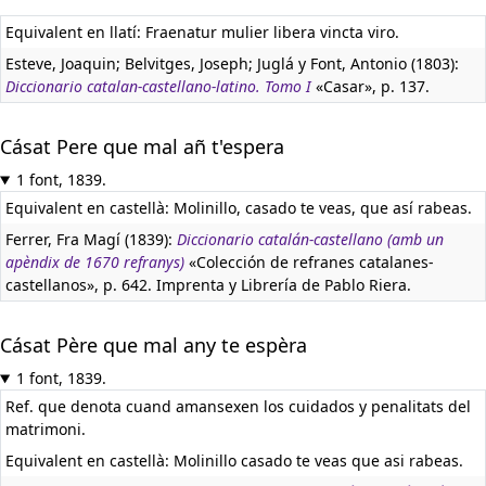
Equivalent en llatí:
Fraenatur mulier libera vincta viro.
Esteve, Joaquin; Belvitges, Joseph; Juglá y Font, Antonio (1803):
Diccionario catalan-castellano-latino. Tomo I
«Casar», p. 137.
Cásat Pere que mal añ t'espera
1 font, 1839.
Equivalent en castellà:
Molinillo, casado te veas, que así rabeas.
Ferrer, Fra Magí (1839):
Diccionario catalán-castellano (amb un
apèndix de 1670 refranys)
«Colección de refranes catalanes-
castellanos», p. 642. Imprenta y Librería de Pablo Riera.
Cásat Père que mal any te espèra
1 font, 1839.
Ref. que denota cuand amansexen los cuidados y penalitats del
matrimoni.
Equivalent en castellà:
Molinillo casado te veas que asi rabeas.