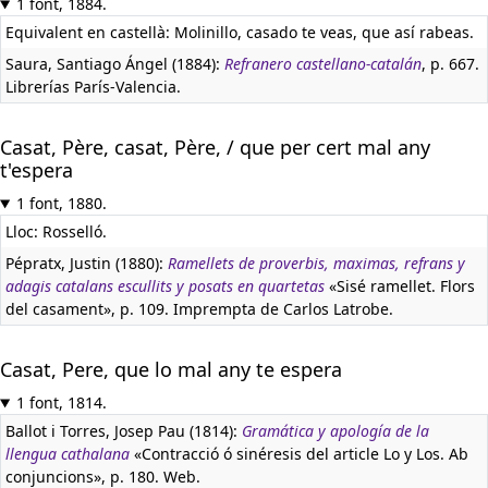
1 font, 1884.
Equivalent en castellà:
Molinillo, casado te veas, que así rabeas.
Saura, Santiago Ángel (1884):
Refranero castellano-catalán
, p. 667.
Librerías París-Valencia.
Casat, Père, casat, Père, / que per cert mal any
t'espera
1 font, 1880.
Lloc: Rosselló.
Pépratx, Justin (1880):
Ramellets de proverbis, maximas, refrans y
adagis catalans escullits y posats en quartetas
«Sisé ramellet. Flors
del casament», p. 109. Imprempta de Carlos Latrobe.
Casat, Pere, que lo mal any te espera
1 font, 1814.
Ballot i Torres, Josep Pau (1814):
Gramática y apología de la
llengua cathalana
«Contracció ó sinéresis del article Lo y Los. Ab
conjuncions», p. 180. Web.