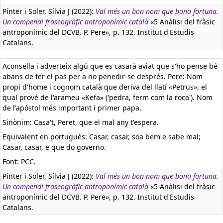
Pínter i Soler, Sílvia J (2022):
Val més un bon nom que bona fortuna.
Un compendi fraseogràfic antroponímic català
«5 Anàlisi del fràsic
antroponímic del DCVB. P. Pere», p. 132. Institut d'Estudis
Catalans.
Aconsella i adverteix algú que es casarà aviat que s'ho pense bé
abans de fer el pas per a no penedir-se després. Pere: Nom
propi d'home i cognom català que deriva del llatí «Petrus», el
qual prové de l'arameu «Kefa» ('pedra, ferm com la roca'). Nom
de l'apòstol més important i primer papa.
Sinònim: Casa't, Peret, que el mal any t'espera.
Equivalent en portuguès:
Casar, casar, soa bem e sabe mal;
Casar, casar, e que do governo.
Font: PCC.
Pínter i Soler, Sílvia J (2022):
Val més un bon nom que bona fortuna.
Un compendi fraseogràfic antroponímic català
«5 Anàlisi del fràsic
antroponímic del DCVB. P. Pere», p. 132. Institut d'Estudis
Catalans.