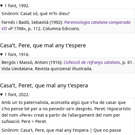
1 font, 1992.
Sinònim: Casat só, què m'hi dieu?
Farnés i Badó, Sebastià (1992):
Paremiologia catalana comparada
VII
«P 1768», p. 112. Columna Edicions.
Casa't, Pere, que mal any t'espere
1 font, 1916.
Bergós i Massó, Antoni (1916):
Col·lecció de refranys catalans
, p. 61.
Vida Lleidatana. Revista quinzenal il·lustrada.
Casa't, Peret, que mal any t'espera
1 font, 2022.
Amb un to paternalista, aconsella algú que s'ha de casar que
s'ho pense bé per a no penedir-se'n després. Peret: Hipocorístic
del nom «Pere» creat a partir de l'allargament del nom per
sufixació: Pere > Peret.
Sinònim: Casa't, Pere, que mal any t'espera | Que no passe