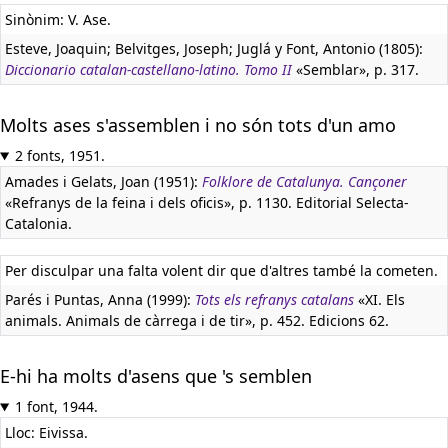
Sinònim: V. Ase.
Esteve, Joaquin; Belvitges, Joseph; Juglá y Font, Antonio (1805):
Diccionario catalan-castellano-latino. Tomo II
«Semblar», p. 317.
Molts ases s'assemblen i no són tots d'un amo
2 fonts, 1951.
Amades i Gelats, Joan (1951):
Folklore de Catalunya. Cançoner
«Refranys de la feina i dels oficis», p. 1130. Editorial Selecta-
Catalonia.
Per disculpar una falta volent dir que d'altres també la cometen.
Parés i Puntas, Anna (1999):
Tots els refranys catalans
«XI. Els
animals. Animals de càrrega i de tir», p. 452. Edicions 62.
E-hi ha molts d'asens que 's semblen
1 font, 1944.
Lloc: Eivissa.