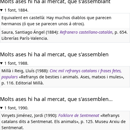
Mòlts ases hi ha al mercat, que s'assemblant
1 font, 1884.
Equivalent en castellà:
Hay muchos diablos que parecen
hermanos (ó que se parecen unos á otros).
Saura, Santiago Ángel (1884):
Refranero castellano-catalán
, p. 654.
Librerías París-Valencia.
Molts ases hi ha al mercat, que s'assemblen
1 font, 1988.
Millà i Reig, Lluís (1988):
Cinc mil refranys catalans i frases fetes,
populars
«Refranys de besties i animals. Ases, matxos i mules»,
p. 116. Editorial Millà.
Molts ases hi ha al mercat, que s'assemblen…
1 font, 1990.
Vinyets Jiménez, Jordi (1990):
Folklore de Sentmenat
«Refranys
catalans dits a Sentmenat. Els animals», p. 125. Museu Arxiu de
Sentmenat.