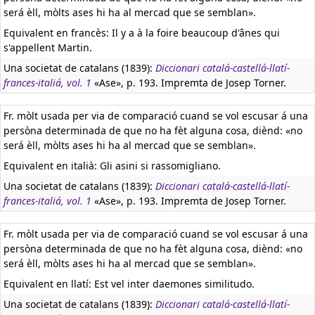
será èll, mòlts ases hi ha al mercad que se semblan».
Equivalent en francès:
Il y a à la foire beaucoup d'ânes qui
s'appellent Martin.
Una societat de catalans (1839):
Diccionari catalá-castellá-llatí-
frances-italiá, vol. 1
«Ase», p. 193. Impremta de Josep Torner.
Fr. mòlt usada per via de comparació cuand se vol escusar á una
persòna determinada de que no ha fèt alguna cosa, diènd: «no
será èll, mòlts ases hi ha al mercad que se semblan».
Equivalent en italià:
Gli asini si rassomigliano.
Una societat de catalans (1839):
Diccionari catalá-castellá-llatí-
frances-italiá, vol. 1
«Ase», p. 193. Impremta de Josep Torner.
Fr. mòlt usada per via de comparació cuand se vol escusar á una
persòna determinada de que no ha fèt alguna cosa, diènd: «no
será èll, mòlts ases hi ha al mercad que se semblan».
Equivalent en llatí:
Est vel inter daemones similitudo.
Una societat de catalans (1839):
Diccionari catalá-castellá-llatí-