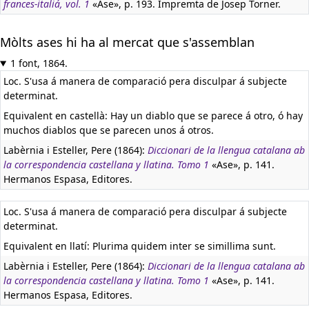
frances-italiá, vol. 1
«Ase», p. 193. Impremta de Josep Torner.
Mòlts ases hi ha al mercat que s'assemblan
1 font, 1864.
Loc. S'usa á manera de comparació pera disculpar á subjecte
determinat.
Equivalent en castellà:
Hay un diablo que se parece á otro, ó hay
muchos diablos que se parecen unos á otros.
Labèrnia i Esteller, Pere (1864):
Diccionari de la llengua catalana ab
la correspondencia castellana y llatina. Tomo 1
«Ase», p. 141.
Hermanos Espasa, Editores.
Loc. S'usa á manera de comparació pera disculpar á subjecte
determinat.
Equivalent en llatí:
Plurima quidem inter se simillima sunt.
Labèrnia i Esteller, Pere (1864):
Diccionari de la llengua catalana ab
la correspondencia castellana y llatina. Tomo 1
«Ase», p. 141.
Hermanos Espasa, Editores.