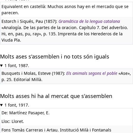
Equivalent en castellà:
Muchos asnos hay en el mercado que se
parecen.
Estorch i Siqués, Pau (1857):
Gramática de la lengua catalana
«Analogía. De las partes de la oracion. Capítulo 7. Del adverbio.
Hi, en, pas, pu, ray», p. 135. Imprenta de los Herederos de la
Viuda Pla.
Molts ases s'assemblen i no tots són iguals
1 font, 1987.
Busquets i Molas, Esteve (1987):
Els animals segons el poble
«Ase»,
p. 25. Editorial Millà.
Molts asses hi ha al mercat que s'assemblen
1 font, 1917.
De: Martínez Pasaper, E.
Lloc: Lloret.
Fons Tomàs Carreras i Artau. Institució Milà i Fontanals