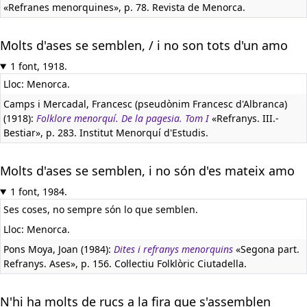
«Refranes menorquines», p. 78. Revista de Menorca.
Molts d'ases se semblen, / i no son tots d'un amo
1 font, 1918.
Lloc: Menorca.
Camps i Mercadal, Francesc (pseudònim Francesc d'Albranca)
(1918):
Folklore menorquí. De la pagesia. Tom I
«Refranys. III.-
Bestiar», p. 283. Institut Menorquí d'Estudis.
Molts d'ases se semblen, i no són d'es mateix amo
1 font, 1984.
Ses coses, no sempre són lo que semblen.
Lloc: Menorca.
Pons Moya, Joan (1984):
Dites i refranys menorquins
«Segona part.
Refranys. Ases», p. 156. Col·lectiu Folklòric Ciutadella.
N'hi ha molts de rucs a la fira que s'assemblen