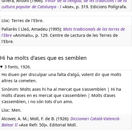
Griera, Antoni (1966):
Tresor de la llengua, de les tradicions i de la
cultura popular de Catalunya - I
«Ase», p. 319. Edicions Polígrafa.
Lloc: Terres de l'Ebre.
Pallarès I Lleó, Amadeu (1995):
Mots tradicionals de les terres de
l'Ebre
«Animals», p. 129. Centre de Lectura de les Terres de
l'Ebre.
Hi ha molts d'ases que es semblen
3 fonts, 1926.
Ho diuen per disculpar una falta d'algú, volent dir que molts
altres la cometen.
Sinònim: Molts ases hi ha al mercat que s'assemblen | Hi ha
molts d'ases en es mercat que s'assemblen | Molts d'ases
s'assemblen, i no són tots d'un amo.
Lloc: Men.
Alcover, A. M.; Moll, F. de B. (1926):
Diccionari Català-Valencià-
Balear II
«Ase Refr. 50)». Editorial Moll.