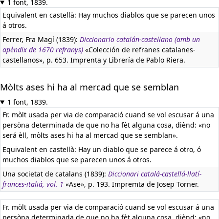
1 font, 1839.
Equivalent en castellà:
Hay muchos diablos que se parecen unos
á otros.
Ferrer, Fra Magí (1839):
Diccionario catalán-castellano (amb un
apèndix de 1670 refranys)
«Colección de refranes catalanes-
castellanos», p. 653. Imprenta y Librería de Pablo Riera.
Mòlts ases hi ha al mercad que se semblan
1 font, 1839.
Fr. mòlt usada per via de comparació cuand se vol escusar á una
persòna determinada de que no ha fèt alguna cosa, diènd: «no
será èll, mòlts ases hi ha al mercad que se semblan».
Equivalent en castellà:
Hay un diablo que se parece á otro, ó
muchos diablos que se parecen unos á otros.
Una societat de catalans (1839):
Diccionari catalá-castellá-llatí-
frances-italiá, vol. 1
«Ase», p. 193. Impremta de Josep Torner.
Fr. mòlt usada per via de comparació cuand se vol escusar á una
persòna determinada de que no ha fèt alguna cosa, diènd: «no