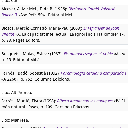
Lloc: Cat.
Alcover, A. M.; Moll, F. de B. (1926):
Diccionari Català-Valencià-
Balear II
«Ase Refr. 50)». Editorial Moll.
Biosca, Mercè; Cornadó, Maria-Pau (2003):
El refranyer de Joan
Viladot
«X. La capacitat intel·lectual. La ignorància i la ximpleria»,
p. 83. Pagès Editors.
Busquets i Molas, Esteve (1987):
Els animals segons el poble
«Ase»,
p. 25. Editorial Millà.
Farnés i Badó, Sebastià (1992):
Paremiologia catalana comparada I
«A 2260», p. 752. Columna Edicions.
Lloc: Alt Pirineu.
Farràs i Muntó, Elvira (1998):
Ribera amunt són les boniques
«IV. El
món natural. L'ase», p. 109. Garsineu Edicions.
Lloc: Manresa.