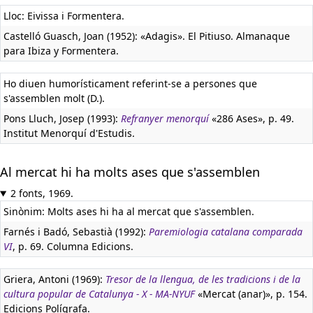
Lloc: Eivissa i Formentera.
Castelló Guasch, Joan (1952): «Adagis». El Pitiuso. Almanaque
para Ibiza y Formentera.
Ho diuen humorísticament referint-se a persones que
s'assemblen molt (D.).
Pons Lluch, Josep (1993):
Refranyer menorquí
«286 Ases», p. 49.
Institut Menorquí d'Estudis.
Al mercat hi ha molts ases que s'assemblen
2 fonts, 1969.
Sinònim: Molts ases hi ha al mercat que s'assemblen.
Farnés i Badó, Sebastià (1992):
Paremiologia catalana comparada
VI
, p. 69. Columna Edicions.
Griera, Antoni (1969):
Tresor de la llengua, de les tradicions i de la
cultura popular de Catalunya - X - MA-NYUF
«Mercat (anar)», p. 154.
Edicions Polígrafa.