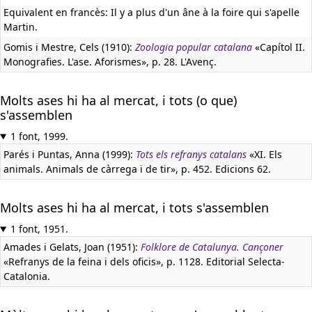
Equivalent en francès:
Il y a plus d'un âne à la foire qui s'apelle
Martin.
Gomis i Mestre, Cels (1910):
Zoologia popular catalana
«Capítol II.
Monografies. L'ase. Aforismes», p. 28. L'Avenç.
Molts ases hi ha al mercat, i tots (o que)
s'assemblen
1 font, 1999.
Parés i Puntas, Anna (1999):
Tots els refranys catalans
«XI. Els
animals. Animals de càrrega i de tir», p. 452. Edicions 62.
Molts ases hi ha al mercat, i tots s'assemblen
1 font, 1951.
Amades i Gelats, Joan (1951):
Folklore de Catalunya. Cançoner
«Refranys de la feina i dels oficis», p. 1128. Editorial Selecta-
Catalonia.