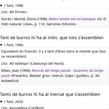
1 font, 1998.
Lloc: Alt Pirineu.
Farràs i Muntó, Elvira (1998):
Ribera amunt són les boniques
«IV. El
món natural. L'ase», p. 110. Garsineu Edicions.
Tant de burros hi ha al món, que tots s'assemblen
1 font, 1990.
Equivalent en francès:
Il y a tant d'ânes dans le monde que tous
se ressemblent.
Lloc: Alt Vallespir (Catalunya del Nord).
Ribes, Jean (1990):
Records del temps passat - Souvenirs du temps
passé
«Proverbis. Bestiar gros i menut. Llops i guilles», p. 34.
Autoedició.
Tants de burros hi ha al mercat que s'assemblen
1 font, 2020.
Lloc: Aiguatèbia (Conflent).