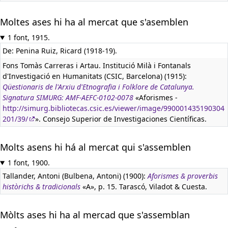
Moltes ases hi ha al mercat que s'asemblen
1 font, 1915.
De: Penina Ruiz, Ricard (1918-19).
Fons Tomàs Carreras i Artau. Institució Milà i Fontanals
d'Investigació en Humanitats (CSIC, Barcelona) (1915):
Qüestionaris de l'Arxiu d'Etnografia i Folklore de Catalunya.
Signatura SIMURG: AMF-AEFC-0102-0078
«Aforismes -
http://simurg.bibliotecas.csic.es/viewer/image/990001435190304
201/39/
». Consejo Superior de Investigaciones Científicas.
Molts asens hi há al mercat qui s'assemblen
1 font, 1900.
Tallander, Antoni (Bulbena, Antoni) (1900):
Aforismes & proverbis
històrichs & tradicionals
«A», p. 15. Tarascó, Viladot & Cuesta.
Mòlts ases hi ha al mercad que s'assemblan