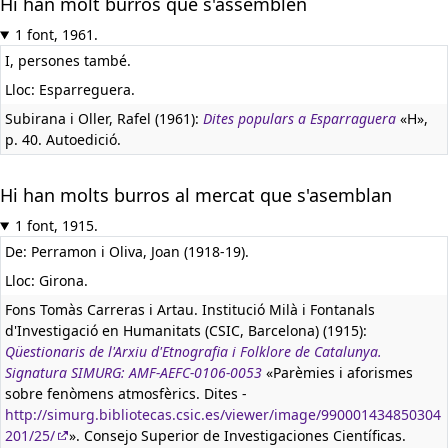
Hi han molt burros que s'assemblen
1 font, 1961.
I, persones també.
Lloc: Esparreguera.
Subirana i Oller, Rafel (1961):
Dites populars a Esparraguera
«H»,
p. 40. Autoedició.
Hi han molts burros al mercat que s'asemblan
1 font, 1915.
De: Perramon i Oliva, Joan (1918-19).
Lloc: Girona.
Fons Tomàs Carreras i Artau. Institució Milà i Fontanals
d'Investigació en Humanitats (CSIC, Barcelona) (1915):
Qüestionaris de l'Arxiu d'Etnografia i Folklore de Catalunya.
Signatura SIMURG: AMF-AEFC-0106-0053
«Parèmies i aforismes
sobre fenòmens atmosfèrics. Dites -
http://simurg.bibliotecas.csic.es/viewer/image/990001434850304
201/25/
». Consejo Superior de Investigaciones Científicas.