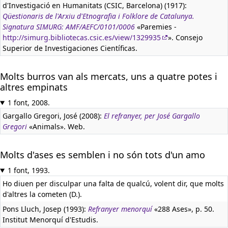
d'Investigació en Humanitats (CSIC, Barcelona) (1917):
Qüestionaris de l'Arxiu d'Etnografia i Folklore de Catalunya.
Signatura SIMURG: AMF/AEFC/0101/0006
«Paremies -
http://simurg.bibliotecas.csic.es/view/1329935
». Consejo
Superior de Investigaciones Científicas.
Molts burros van als mercats, uns a quatre potes i
altres empinats
1 font, 2008.
Gargallo Gregori, José (2008):
El refranyer, per José Gargallo
Gregori
«Animals». Web.
Molts d'ases es semblen i no són tots d'un amo
1 font, 1993.
Ho diuen per disculpar una falta de qualcú, volent dir, que molts
d'altres la cometen (D.).
Pons Lluch, Josep (1993):
Refranyer menorquí
«288 Ases», p. 50.
Institut Menorquí d'Estudis.