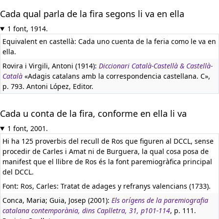
Cada qual parla de la fira segons li va en ella
1 font, 1914.
Equivalent en castellà:
Cada uno cuenta de la feria como le va en
ella.
Rovira i Virgili, Antoni (1914):
Diccionari Català-Castellà & Castellà-
Català
«Adagis catalans amb la correspondencia castellana. C»,
p. 793. Antoni López, Editor.
Cada u conta de la fira, conforme en ella li va
1 font, 2001.
Hi ha 125 proverbis del recull de Ros que figuren al DCCL, sense
procedir de Carles i Amat ni de Burguera, la qual cosa posa de
manifest que el llibre de Ros és la font paremiogràfica principal
del DCCL.
Font: Ros, Carles: Tratat de adages y refranys valencians (1733).
Conca, Maria; Guia, Josep (2001):
Els orígens de la paremiografia
catalana contemporània, dins Caplletra, 31, p101-114
, p. 111.