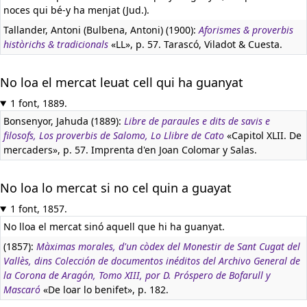
noces qui bé-y ha menjat (Jud.).
Tallander, Antoni (Bulbena, Antoni) (1900):
Aforismes & proverbis
històrichs & tradicionals
«LL», p. 57. Tarascó, Viladot & Cuesta.
No loa el mercat leuat cell qui ha guanyat
1 font, 1889.
Bonsenyor, Jahuda (1889):
Libre de paraules e dits de savis e
filosofs, Los proverbis de Salomo, Lo Llibre de Cato
«Capitol XLII. De
mercaders», p. 57. Imprenta d'en Joan Colomar y Salas.
No loa lo mercat si no cel quin a guayat
1 font, 1857.
No lloa el mercat sinó aquell que hi ha guanyat.
(1857):
Màximas morales, d'un còdex del Monestir de Sant Cugat del
Vallès, dins Colección de documentos inéditos del Archivo General de
la Corona de Aragón, Tomo XIII, por D. Próspero de Bofarull y
Mascaró
«De loar lo benifet», p. 182.