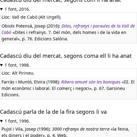
1 font, 2016.
Lloc: Vall de Cabó (Alt Urgell).
Obiols Potensà, Josep (2016):
Dites, refranys i paraules de la Vall de
Cabó
«Dites i refranys. 7. Del món, dels homes i de la vida en
general», p. 76. Edicions Salòria.
Cadascú diu del mercat, segons coma ell li ha anat
1 font, 1998.
Lloc: Alt Pirineu.
Farràs i Muntó, Elvira (1998):
Ribera amunt són les boniques
«III. El
món econòmic i laboral. El comerç i negoci», p. 67. Garsineu
Edicions.
Cadascú parla de la de la fira segons li va
1 font, 1996.
Pujol i Vila, Josep (1996):
3000 refranys de nostra terra
«la feina,
els diners i el poder», p. 4. Web.