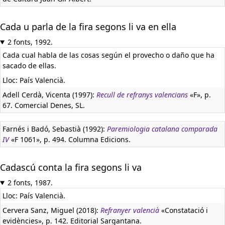
Cada u parla de la fira segons li va en ella
2 fonts, 1992.
Cada cual habla de las cosas según el provecho o daño que ha
sacado de ellas.
Lloc: País Valencià.
Adell Cerdà, Vicenta (1997):
Recull de refranys valencians
«F», p.
67. Comercial Denes, SL.
Farnés i Badó, Sebastià (1992):
Paremiologia catalana comparada
IV
«F 1061», p. 494. Columna Edicions.
Cadascú conta la fira segons li va
2 fonts, 1987.
Lloc: País Valencià.
Cervera Sanz, Miguel (2018):
Refranyer valencià
«Constatació i
evidències», p. 142. Editorial Sargantana.