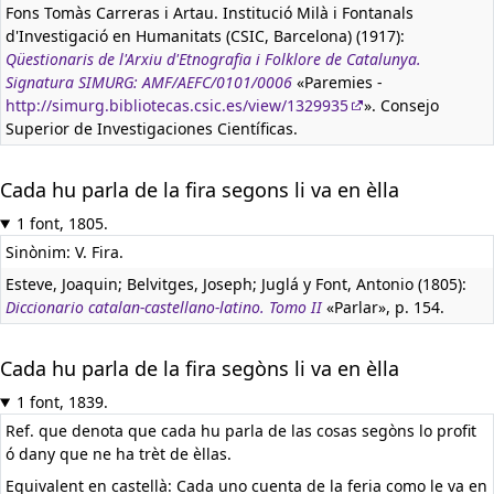
Fons Tomàs Carreras i Artau. Institució Milà i Fontanals
d'Investigació en Humanitats (CSIC, Barcelona) (1917):
Qüestionaris de l'Arxiu d'Etnografia i Folklore de Catalunya.
Signatura SIMURG: AMF/AEFC/0101/0006
«Paremies -
http://simurg.bibliotecas.csic.es/view/1329935
». Consejo
Superior de Investigaciones Científicas.
Cada hu parla de la fira segons li va en èlla
1 font, 1805.
Sinònim: V. Fira.
Esteve, Joaquin; Belvitges, Joseph; Juglá y Font, Antonio (1805):
Diccionario catalan-castellano-latino. Tomo II
«Parlar», p. 154.
Cada hu parla de la fira segòns li va en èlla
1 font, 1839.
Ref. que denota que cada hu parla de las cosas segòns lo profit
ó dany que ne ha trèt de èllas.
Equivalent en castellà:
Cada uno cuenta de la feria como le va en