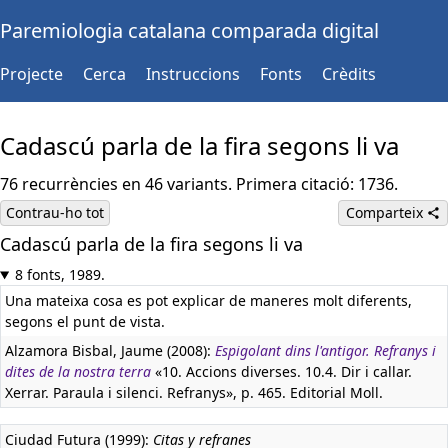
Paremiologia catalana comparada digital
Projecte
Cerca
Instruccions
Fonts
Crèdits
Cadascú parla de la fira segons li va
76 recurrències en 46 variants. Primera citació: 1736.
Contrau-ho tot
Comparteix
Cadascú parla de la fira segons li va
Castellà:
Cada uno cuenta de la feria como le va en ella
8 fonts, 1989.
Una mateixa cosa es pot explicar de maneres molt diferents,
segons el punt de vista.
Alzamora Bisbal, Jaume (2008):
Espigolant dins l'antigor. Refranys i
dites de la nostra terra
«10. Accions diverses. 10.4. Dir i callar.
Xerrar. Paraula i silenci. Refranys», p. 465. Editorial Moll.
Ciudad Futura (1999):
Citas y refranes