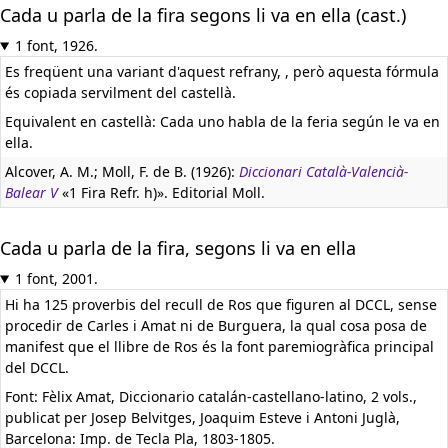
Cada u parla de la fira segons li va en ella (cast.)
1 font, 1926.
Es freqüent una variant d'aquest refrany, , però aquesta fórmula
és copiada servilment del castellà.
Equivalent en castellà:
Cada uno habla de la feria según le va en
ella.
Alcover, A. M.; Moll, F. de B. (1926):
Diccionari Català-Valencià-
Balear V
«1 Fira Refr. h)». Editorial Moll.
Cada u parla de la fira, segons li va en ella
1 font, 2001.
Hi ha 125 proverbis del recull de Ros que figuren al DCCL, sense
procedir de Carles i Amat ni de Burguera, la qual cosa posa de
manifest que el llibre de Ros és la font paremiogràfica principal
del DCCL.
Font: Fèlix Amat, Diccionario catalán-castellano-latino, 2 vols.,
publicat per Josep Belvitges, Joaquim Esteve i Antoni Juglà,
Barcelona: Imp. de Tecla Pla, 1803-1805.