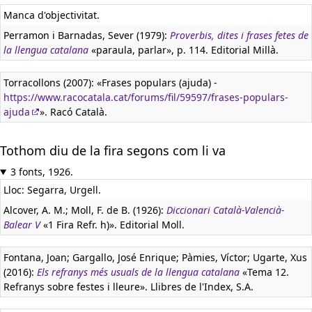
Manca d'objectivitat.
Perramon i Barnadas, Sever (1979):
Proverbis, dites i frases fetes de
la llengua catalana
«paraula, parlar», p. 114. Editorial Millà.
Torracollons (2007): «Frases populars (ajuda) -
https://www.racocatala.cat/forums/fil/59597/frases-populars-
ajuda
». Racó Català.
Tothom diu de la fira segons com li va
3 fonts, 1926.
Lloc: Segarra, Urgell.
Alcover, A. M.; Moll, F. de B. (1926):
Diccionari Català-Valencià-
Balear V
«1 Fira Refr. h)». Editorial Moll.
Fontana, Joan; Gargallo, José Enrique; Pàmies, Víctor; Ugarte, Xus
(2016):
Els refranys més usuals de la llengua catalana
«Tema 12.
Refranys sobre festes i lleure». Llibres de l'Index, S.A.