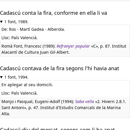
Cadascú conta la fira, conforme en ella li va
1 font, 1989.
De: Ros - Martí Gadea - Alberola.
Lloc: País Valencià.
Romà Font, Francesc (1989):
Refranyer popular
«C», p. 87. Institut
Alacantí de Cultura Juan Gil-Albert.
Cadascú contava de la fira segons l'hi havia anat
1 font, 1994.
En aplegar al seu domicili.
Lloc: País Valencià.
Monjo i Pasqual, Eugeni-Adolf (1994):
Saba vella
«2. Hivern 2.8.1.
Sant Antoni», p. 47. Institut d'Estudis Comarcals de la Marina
Alta.
Cadascú diu del mercat, segons com li ha anat