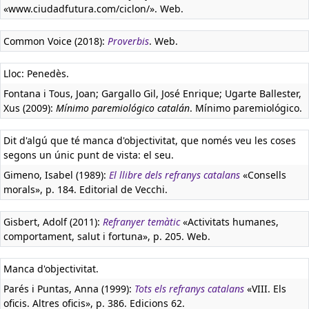
«www.ciudadfutura.com/ciclon/». Web.
Common Voice (2018):
Proverbis
. Web.
Lloc: Penedès.
Fontana i Tous, Joan; Gargallo Gil, José Enrique; Ugarte Ballester,
Xus (2009):
Mínimo paremiológico catalán
. Mínimo paremiológico.
Dit d'algú que té manca d'objectivitat, que només veu les coses
segons un únic punt de vista: el seu.
Gimeno, Isabel (1989):
El llibre dels refranys catalans
«Consells
morals», p. 184. Editorial de Vecchi.
Gisbert, Adolf (2011):
Refranyer temàtic
«Activitats humanes,
comportament, salut i fortuna», p. 205. Web.
Manca d'objectivitat.
Parés i Puntas, Anna (1999):
Tots els refranys catalans
«VIII. Els
oficis. Altres oficis», p. 386. Edicions 62.