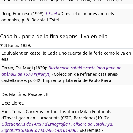
Roig, Francesc (1998):
L'Estel
«Dites relacionades amb els
animals», p. 8. Revista L'Estel.
Cada hu parla de la fira segons li va en ella
3 fonts, 1839.
Equivalent en castellà:
Cada uno cuenta de la feria como le va en
ella.
Ferrer, Fra Magí (1839):
Diccionario catalán-castellano (amb un
apèndix de 1670 refranys)
«Colección de refranes catalanes-
castellanos», p. 642. Imprenta y Librería de Pablo Riera.
De: Martínez Pasaper, E.
Lloc: Lloret.
Fons Tomàs Carreras i Artau. Institució Milà i Fontanals
d'Investigació en Humanitats (CSIC, Barcelona) (1917):
Qüestionaris de l'Arxiu d'Etnografia i Folklore de Catalunya.
Signatura SIMURG: AMF/AEFC/0101/0006
«Paremies -