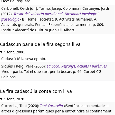
Lloc: Bellreguard.
Carbonell, Ovidi (dir); Tormo, Josep; Colomina i Castanyer, Jordi
(2012):
Tresor del valencià meridional. Diccionari ideològic i
fraseològic
«II. Home i societat. 9. Activitats humanes. A.
Activitats generals. Pensar. Experiència, escarment», p. 809.
Institut Alacantí de Cultura Juan Gil-Albert.
Cadascun parla de la fira segons li va
1 font, 2006.
Cadascú té la seva opinió.
Siquès i Reig, Pere (2006):
La boca. Refranys, acudits i parèmies
«Veu - parla. Tot el que surt per la boca», p. 44. Curbet CG
Edicions.
La fira cadascú la conta com li va
1 font, 2020.
Cucarella, Toni (2020):
Toni Cucarella
«Sentències comentades i
altres digressions parèmiques per a entretindre el confinament