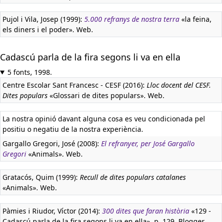
Pujol i Vila, Josep (1999):
5.000 refranys de nostra terra
«la feina,
els diners i el poder». Web.
Cadascú parla de la fira segons li va en ella
5 fonts, 1998.
Centre Escolar Sant Francesc - CESF (2016):
Lloc docent del CESF.
Dites populars
«Glossari de dites populars». Web.
La nostra opinió davant alguna cosa es veu condicionada pel
positiu o negatiu de la nostra experiència.
Gargallo Gregori, José (2008):
El refranyer, per José Gargallo
Gregori
«Animals». Web.
Gratacós, Quim (1999):
Recull de dites populars catalanes
«Animals». Web.
Pàmies i Riudor, Víctor (2014):
300 dites que faran història
«129 -
Cadascú parla de la fira segons li va en ella», p. 129. Blogger.