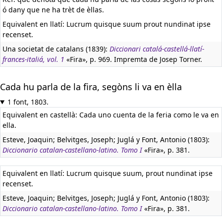
ó dany que ne ha trèt de èllas.
Equivalent en llatí:
Lucrum quisque suum prout nundinat ipse
recenset.
Una societat de catalans (1839):
Diccionari catalá-castellá-llatí-
frances-italiá, vol. 1
«Fira», p. 969. Impremta de Josep Torner.
Cada hu parla de la fira, segòns li va en èlla
1 font, 1803.
Equivalent en castellà:
Cada uno cuenta de la feria como le va en
ella.
Esteve, Joaquin; Belvitges, Joseph; Juglá y Font, Antonio (1803):
Diccionario catalan-castellano-latino. Tomo I
«Fira», p. 381.
Equivalent en llatí:
Lucrum quisque suum, prout nundinat ipse
recenset.
Esteve, Joaquin; Belvitges, Joseph; Juglá y Font, Antonio (1803):
Diccionario catalan-castellano-latino. Tomo I
«Fira», p. 381.