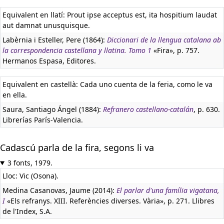
Equivalent en llatí:
Prout ipse acceptus est, ita hospitium laudat
aut damnat unusquisque.
Labèrnia i Esteller, Pere (1864):
Diccionari de la llengua catalana ab
la correspondencia castellana y llatina. Tomo 1
«Fira», p. 757.
Hermanos Espasa, Editores.
Equivalent en castellà:
Cada uno cuenta de la feria, como le va
en ella.
Saura, Santiago Ángel (1884):
Refranero castellano-catalán
, p. 630.
Librerías París-Valencia.
Cadascú parla de la fira, segons li va
3 fonts, 1979.
Lloc: Vic (Osona).
Medina Casanovas, Jaume (2014):
El parlar d'una família vigatana,
I
«Els refranys. XIII. Referències diverses. Vària», p. 271. Llibres
de l'Index, S.A.