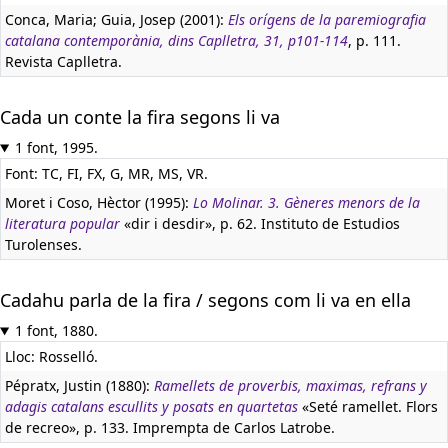
Conca, Maria; Guia, Josep (2001):
Els orígens de la paremiografia
catalana contemporània, dins Caplletra, 31, p101-114
, p. 111.
Revista Caplletra.
Cada un conte la fira segons li va
1 font, 1995.
Font: TC, FI, FX, G, MR, MS, VR.
Moret i Coso, Hèctor (1995):
Lo Molinar. 3. Gèneres menors de la
literatura popular
«dir i desdir», p. 62. Instituto de Estudios
Turolenses.
Cadahu parla de la fira / segons com li va en ella
1 font, 1880.
Lloc: Rosselló.
Pépratx, Justin (1880):
Ramellets de proverbis, maximas, refrans y
adagis catalans escullits y posats en quartetas
«Seté ramellet. Flors
de recreo», p. 133. Imprempta de Carlos Latrobe.