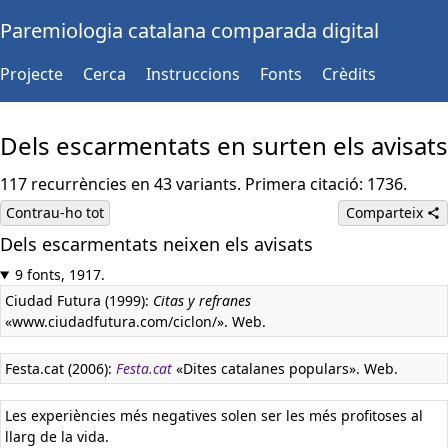
Paremiologia catalana comparada digital
Projecte
Cerca
Instruccions
Fonts
Crèdits
Dels escarmentats en surten els avisats
117 recurrències en 43 variants. Primera citació: 1736.
Contrau-ho tot
Comparteix
Dels escarmentats neixen els avisats
Castellà:
De los escarmentados nacen (o salen) los avisad
Llatí:
Malo accepto stultus sapit
9 fonts, 1917.
Ciudad Futura (1999):
Citas y refranes
«www.ciudadfutura.com/ciclon/». Web.
Festa.cat (2006):
Festa.cat
«Dites catalanes populars». Web.
Les experiències més negatives solen ser les més profitoses al
llarg de la vida.