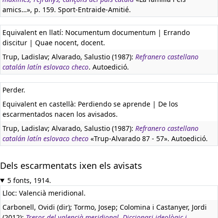
amics…», p. 159. Sport-Entraide-Amitié.
Equivalent en llatí:
Nocumentum documentum | Errando
discitur | Quae nocent, docent.
Trup, Ladislav; Alvarado, Salustio (1987):
Refranero castellano
catalán latín eslovaco checo
. Autoedició.
Perder.
Equivalent en castellà:
Perdiendo se aprende | De los
escarmentados nacen los avisados.
Trup, Ladislav; Alvarado, Salustio (1987):
Refranero castellano
catalán latín eslovaco checo
«Trup-Alvarado 87 - 57». Autoedició.
Dels escarmentats ixen els avisats
5 fonts, 1914.
Lloc: Valencià meridional.
Carbonell, Ovidi (dir); Tormo, Josep; Colomina i Castanyer, Jordi
(2012):
Tresor del valencià meridional. Diccionari ideològic i