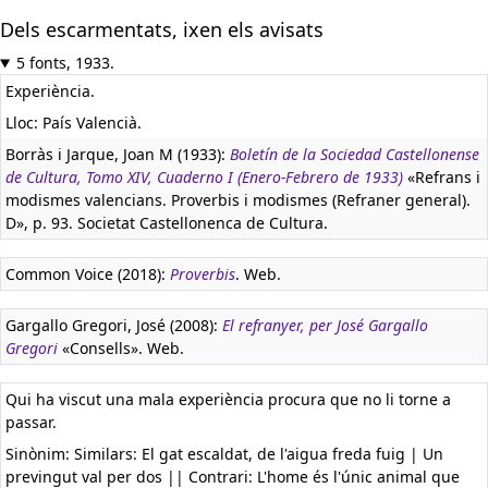
Dels escarmentats, ixen els avisats
5 fonts, 1933.
Experiència.
Lloc: País Valencià.
Borràs i Jarque, Joan M (1933):
Boletín de la Sociedad Castellonense
de Cultura, Tomo XIV, Cuaderno I (Enero-Febrero de 1933)
«Refrans i
modismes valencians. Proverbis i modismes (Refraner general).
D», p. 93. Societat Castellonenca de Cultura.
Common Voice (2018):
Proverbis
. Web.
Gargallo Gregori, José (2008):
El refranyer, per José Gargallo
Gregori
«Consells». Web.
Qui ha viscut una mala experiència procura que no li torne a
passar.
Sinònim: Similars: El gat escaldat, de l'aigua freda fuig | Un
previngut val per dos || Contrari: L'home és l'únic animal que