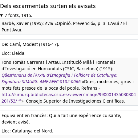
Dels escarmentats surten els avisats
7 fonts, 1915.
Barbé, Xavier (1995):
Avui
«Opinió. Prevenció», p. 3. L'Avui / El
Punt Avui.
De: Camí, Modest (1916-17).
Lloc: Lleida.
Fons Tomàs Carreras i Artau. Institució Milà i Fontanals
d'Investigació en Humanitats (CSIC, Barcelona) (1915):
Qüestionaris de l'Arxiu d'Etnografia i Folklore de Catalunya.
Signatura SIMURG: AMF-AEFC-0102-0066
«Dites, modismes, giros i
mots fets presos de la boca del poble. Refrans -
http://simurg.bibliotecas.csic.es/viewer/image/990001435030304
201/53/
». Consejo Superior de Investigaciones Científicas.
Equivalent en francès:
Qui a fait une expérience cuisante,
devient avisé.
Lloc: Catalunya del Nord.