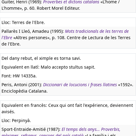
Guiter, Henri (1969):
Proverbes et dictons catalans
«L'home /
L'homme», p. 60. Robert Morel Editeur.
Lloc: Terres de l'Ebre.
Pallarès I Lleó, Amadeu (1995):
Mots tradicionals de les terres de
l'Ebre
«Altres persones», p. 108. Centre de Lectura de les Terres
de l'Ebre.
Del dany rebut, el ximple es torna savi.
Equivalent en llatí:
Malo accepto stultus sapit.
Font: HW 14335a.
Peris, Antoni (2001):
Diccionari de locucions i frases llatines
«1592».
Enciclopèdia Catalana.
Equivalent en francès:
Ceux qui ont fait l'expérience, deviennent
avisés.
Lloc: Perpinyà.
Sport-Entraide-Amitié (1987):
El temps dels anys… Proverbis,
màximes, refranys, cançons del país català
«La família i els