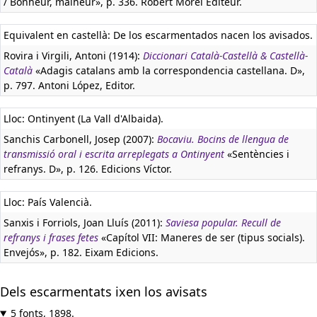
/ Bonheur, malheur», p. 336. Robert Morel Editeur.
Equivalent en castellà:
De los escarmentados nacen los avisados.
Rovira i Virgili, Antoni (1914):
Diccionari Català-Castellà & Castellà-
Català
«Adagis catalans amb la correspondencia castellana. D»,
p. 797. Antoni López, Editor.
Lloc: Ontinyent (La Vall d'Albaida).
Sanchis Carbonell, Josep (2007):
Bocaviu. Bocins de llengua de
transmissió oral i escrita arreplegats a Ontinyent
«Sentències i
refranys. D», p. 126. Edicions Víctor.
Lloc: País Valencià.
Sanxis i Forriols, Joan Lluís (2011):
Saviesa popular. Recull de
refranys i frases fetes
«Capítol VII: Maneres de ser (tipus socials).
Envejós», p. 182. Eixam Edicions.
Dels escarmentats ixen los avisats
5 fonts, 1898.