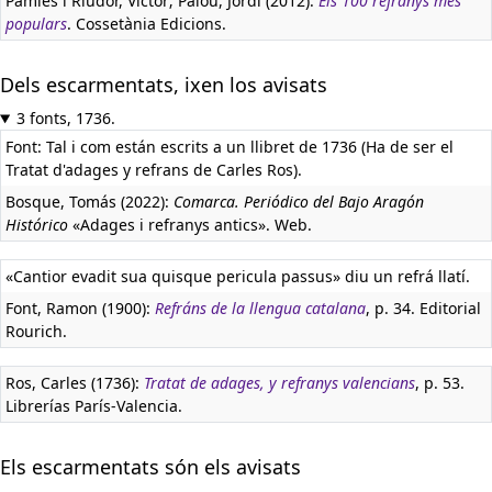
Pàmies i Riudor, Víctor; Palou, Jordi (2012):
Els 100 refranys més
populars
. Cossetània Edicions.
Dels escarmentats, ixen los avisats
3 fonts, 1736.
Font: Tal i com están escrits a un llibret de 1736 (Ha de ser el
Tratat d'adages y refrans de Carles Ros).
Bosque, Tomás (2022):
Comarca. Periódico del Bajo Aragón
Histórico
«Adages i refranys antics». Web.
«Cantior evadit sua quisque pericula passus» diu un refrá llatí.
Font, Ramon (1900):
Refráns de la llengua catalana
, p. 34. Editorial
Rourich.
Ros, Carles (1736):
Tratat de adages, y refranys valencians
, p. 53.
Librerías París-Valencia.
Els escarmentats són els avisats