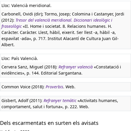
Lloc: Valencià meridional.
Carbonell, Ovidi (dir); Tormo, Josep; Colomina i Castanyer, Jordi
(2012):
Tresor del valencià meridional. Diccionari ideològic i
fraseològic
«II. Home i societat. 8. Relacions humanes. H.
Caràcter. Caràcter. Llest, hàbil, eixerit. Ser llest -a, hàbil -a,
espavilat -ada», p. 717. Institut Alacantí de Cultura Juan Gil-
Albert.
Lloc: País Valencià.
Cervera Sanz, Miguel (2018):
Refranyer valencià
«Constatació i
evidències», p. 144. Editorial Sargantana.
Common Voice (2018):
Proverbis
. Web.
Gisbert, Adolf (2011):
Refranyer temàtic
«Activitats humanes,
comportament, salut i fortuna», p. 222. Web.
Dels escarmentats en surten els avisats