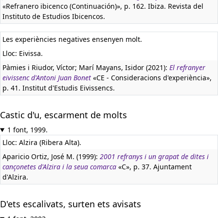
«Refranero ibicenco (Continuación)», p. 162. Ibiza. Revista del
Instituto de Estudios Ibicencos.
Les experiències negatives ensenyen molt.
Lloc: Eivissa.
Pàmies i Riudor, Víctor; Marí Mayans, Isidor (2021):
El refranyer
eivissenc d'Antoni Juan Bonet
«CE - Consideracions d'experiència»,
p. 41. Institut d'Estudis Eivissencs.
Castic d'u, escarment de molts
1 font, 1999.
Lloc: Alzira (Ribera Alta).
Aparicio Ortiz, José M. (1999):
2001 refranys i un grapat de dites i
cançonetes d'Alzira i la seua comarca
«C», p. 37. Ajuntament
d'Alzira.
D'ets escalivats, surten ets avisats