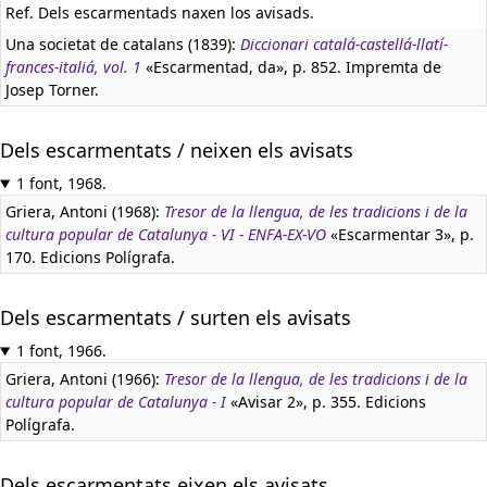
Ref. Dels escarmentads naxen los avisads.
Una societat de catalans (1839):
Diccionari catalá-castellá-llatí-
frances-italiá, vol. 1
«Escarmentad, da», p. 852. Impremta de
Josep Torner.
Dels escarmentats / neixen els avisats
1 font, 1968.
Griera, Antoni (1968):
Tresor de la llengua, de les tradicions i de la
cultura popular de Catalunya - VI - ENFA-EX-VO
«Escarmentar 3», p.
170. Edicions Polígrafa.
Dels escarmentats / surten els avisats
1 font, 1966.
Griera, Antoni (1966):
Tresor de la llengua, de les tradicions i de la
cultura popular de Catalunya - I
«Avisar 2», p. 355. Edicions
Polígrafa.
Dels escarmentats eixen els avisats