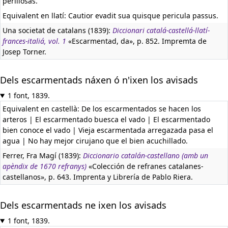
perillòsas.
Equivalent en llatí:
Cautior evadit sua quisque pericula passus.
Una societat de catalans (1839):
Diccionari catalá-castellá-llatí-
frances-italiá, vol. 1
«Escarmentad, da», p. 852. Impremta de
Josep Torner.
Dels escarmentads náxen ó n'ixen los avisads
1 font, 1839.
Equivalent en castellà:
De los escarmentados se hacen los
arteros | El escarmentado buesca el vado | El escarmentado
bien conoce el vado | Vieja escarmentada arregazada pasa el
agua | No hay mejor cirujano que el bien acuchillado.
Ferrer, Fra Magí (1839):
Diccionario catalán-castellano (amb un
apèndix de 1670 refranys)
«Colección de refranes catalanes-
castellanos», p. 643. Imprenta y Librería de Pablo Riera.
Dels escarmentads ne ixen los avisads
1 font, 1839.