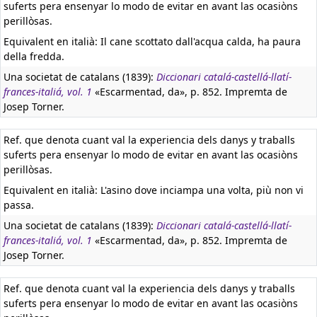
suferts pera ensenyar lo modo de evitar en avant las ocasiòns
perillòsas.
Equivalent en italià:
Il cane scottato dall'acqua calda, ha paura
della fredda.
Una societat de catalans (1839):
Diccionari catalá-castellá-llatí-
frances-italiá, vol. 1
«Escarmentad, da», p. 852. Impremta de
Josep Torner.
Ref. que denota cuant val la experiencia dels danys y traballs
suferts pera ensenyar lo modo de evitar en avant las ocasiòns
perillòsas.
Equivalent en italià:
L'asino dove inciampa una volta, più non vi
passa.
Una societat de catalans (1839):
Diccionari catalá-castellá-llatí-
frances-italiá, vol. 1
«Escarmentad, da», p. 852. Impremta de
Josep Torner.
Ref. que denota cuant val la experiencia dels danys y traballs
suferts pera ensenyar lo modo de evitar en avant las ocasiòns