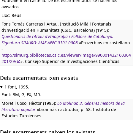
Equivalent en castellà:
De los escarmentados se hacen los
avisados.
Lloc: Reus.
Fons Tomàs Carreras i Artau. Institució Milà i Fontanals
d'Investigació en Humanitats (CSIC, Barcelona) (1915):
Qüestionaris de l'Arxiu d'Etnografia i Folklore de Catalunya.
Signatura SIMURG: AMF-AEFC-0101-0008
«Proverbios en castellano
-
http://simurg.bibliotecas.csic.es/viewer/image/990001432160304
201/29/
». Consejo Superior de Investigaciones Científicas.
Dels escarmentats ixen avisats
1 font, 1995.
Font: BM, G, FX, MR.
Moret i Coso, Hèctor (1995):
Lo Molinar. 3. Gèneres menors de la
literatura popular
«tarannàs i actituds», p. 58. Instituto de
Estudios Turolenses.
Dels escarmentats naixen los avistats