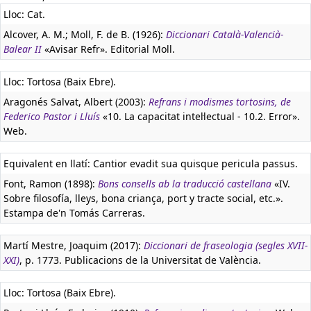
Lloc: Cat.
Alcover, A. M.; Moll, F. de B. (1926):
Diccionari Català-Valencià-
Balear II
«Avisar Refr». Editorial Moll.
Lloc: Tortosa (Baix Ebre).
Aragonés Salvat, Albert (2003):
Refrans i modismes tortosins, de
Federico Pastor i Lluís
«10. La capacitat intel·lectual - 10.2. Error».
Web.
Equivalent en llatí:
Cantior evadit sua quisque pericula passus.
Font, Ramon (1898):
Bons consells ab la traducció castellana
«IV.
Sobre filosofía, lleys, bona criança, port y tracte social, etc.».
Estampa de'n Tomás Carreras.
Martí Mestre, Joaquim (2017):
Diccionari de fraseologia (segles XVII-
XXI)
, p. 1773. Publicacions de la Universitat de València.
Lloc: Tortosa (Baix Ebre).