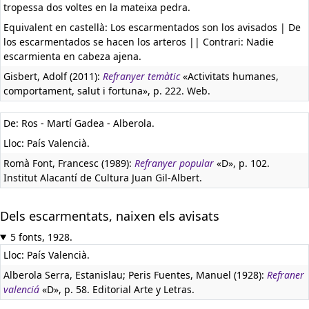
tropessa dos voltes en la mateixa pedra.
Equivalent en castellà:
Los escarmentados son los avisados | De
los escarmentados se hacen los arteros || Contrari: Nadie
escarmienta en cabeza ajena.
Gisbert, Adolf (2011):
Refranyer temàtic
«Activitats humanes,
comportament, salut i fortuna», p. 222. Web.
De: Ros - Martí Gadea - Alberola.
Lloc: País Valencià.
Romà Font, Francesc (1989):
Refranyer popular
«D», p. 102.
Institut Alacantí de Cultura Juan Gil-Albert.
Dels escarmentats, naixen els avisats
5 fonts, 1928.
Lloc: País Valencià.
Alberola Serra, Estanislau; Peris Fuentes, Manuel (1928):
Refraner
valenciá
«D», p. 58. Editorial Arte y Letras.