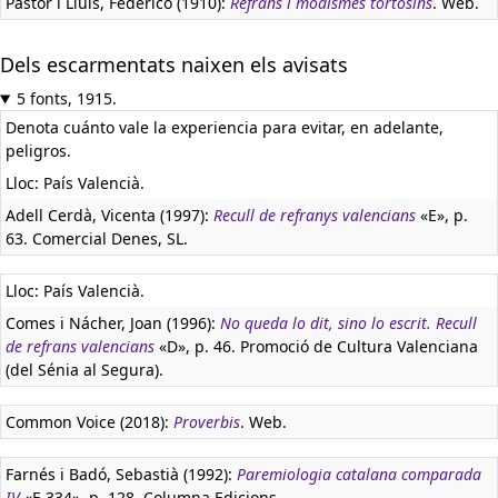
Pastor i Lluís, Federico (1910):
Refrans i modismes tortosins
. Web.
Dels escarmentats naixen els avisats
5 fonts, 1915.
Denota cuánto vale la experiencia para evitar, en adelante,
peligros.
Lloc: País Valencià.
Adell Cerdà, Vicenta (1997):
Recull de refranys valencians
«E», p.
63. Comercial Denes, SL.
Lloc: País Valencià.
Comes i Nácher, Joan (1996):
No queda lo dit, sino lo escrit. Recull
de refrans valencians
«D», p. 46. Promoció de Cultura Valenciana
(del Sénia al Segura).
Common Voice (2018):
Proverbis
. Web.
Farnés i Badó, Sebastià (1992):
Paremiologia catalana comparada
IV
«E 334», p. 128. Columna Edicions.