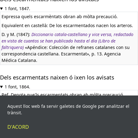
1 font, 1847.
Expressa quels escarmèntats obran ab mòlta precaució.
Equivalent en castellà:
De los escarmentados nacen los arteros.
D. y M. (1847):
Diccionario catala-castellano y vice versa, redactado
en vista de cuantos se han publicado hasta el dia (Libro de
faltriquera)
«Apéndice: Colección de refranes catalanes con su
correspondencia castellana. Escarmentat», p. 13. Agencia
Médica Catalana.
Dels escarmentats naixen ó ixen los avisats
1 font, 1864.
Ref. Denota que'ls escarmentats obran ab mòlta precaució.
Equivalent en castellà:
De los escarmentados se hacen los
Aquest lloc web fa servir galetes de Google per analitzar el
avisados; de los escarmentados nacen los arteros; el
trànsit.
escarmentado busca el vado; el escarmentado bien conoce el
vado; vieja escarmentada, arregazada pasa el agua; no hay
D'ACORD
mejor cirujano que el bien acuchillado.