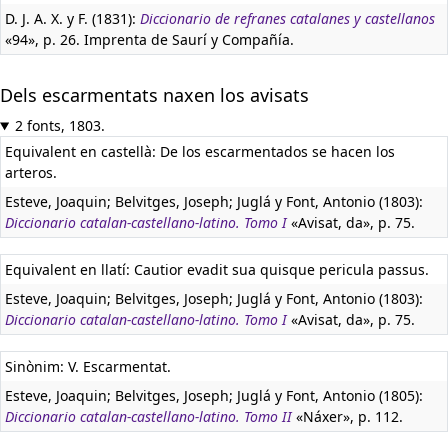
D. J. A. X. y F. (1831):
Diccionario de refranes catalanes y castellanos
«94», p. 26. Imprenta de Saurí y Compañía.
Dels escarmentats naxen los avisats
2 fonts, 1803.
Equivalent en castellà:
De los escarmentados se hacen los
arteros.
Esteve, Joaquin; Belvitges, Joseph; Juglá y Font, Antonio (1803):
Diccionario catalan-castellano-latino. Tomo I
«Avisat, da», p. 75.
Equivalent en llatí:
Cautior evadit sua quisque pericula passus.
Esteve, Joaquin; Belvitges, Joseph; Juglá y Font, Antonio (1803):
Diccionario catalan-castellano-latino. Tomo I
«Avisat, da», p. 75.
Sinònim: V. Escarmentat.
Esteve, Joaquin; Belvitges, Joseph; Juglá y Font, Antonio (1805):
Diccionario catalan-castellano-latino. Tomo II
«Náxer», p. 112.