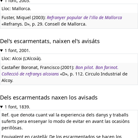
1 font, 2003.
Lloc: Mallorca.
Fuster, Miquel (2003):
Refranyer popular de l'illa de Mallorca
«Refranys. D», p. 29. Consell de Mallorca.
Del's escarmentats, naixen el's avisáts
1 font, 2001.
Lloc: Alcoi (L'Alcoià).
Castañer Boronat, Francisco (2001):
Bon pilot. Bon farinot.
Col·lecció de refranys alcoians
«D», p. 112. Circulo Industrial de
Alcoy.
Dels escarmentads naxen los avisads
1 font, 1839.
Ref. que denota cuant val la experiencia dels danys y traballs
suferts pera ensenyar lo modo de evitar en avant las ocasiòns
perillòsas.
Equivalent en castellà:
De los escarmentados se hacen los