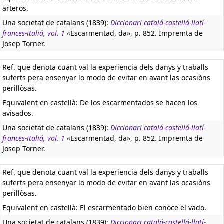
arteros.
Una societat de catalans (1839):
Diccionari catalá-castellá-llatí-
frances-italiá, vol. 1
«Escarmentad, da», p. 852. Impremta de
Josep Torner.
Ref. que denota cuant val la experiencia dels danys y traballs
suferts pera ensenyar lo modo de evitar en avant las ocasiòns
perillòsas.
Equivalent en castellà:
De los escarmentados se hacen los
avisados.
Una societat de catalans (1839):
Diccionari catalá-castellá-llatí-
frances-italiá, vol. 1
«Escarmentad, da», p. 852. Impremta de
Josep Torner.
Ref. que denota cuant val la experiencia dels danys y traballs
suferts pera ensenyar lo modo de evitar en avant las ocasiòns
perillòsas.
Equivalent en castellà:
El escarmentado bien conoce el vado.
Una societat de catalans (1839):
Diccionari catalá-castellá-llatí-