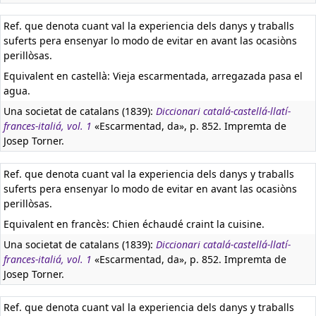
Ref. que denota cuant val la experiencia dels danys y traballs
suferts pera ensenyar lo modo de evitar en avant las ocasiòns
perillòsas.
Equivalent en castellà:
Vieja escarmentada, arregazada pasa el
agua.
Una societat de catalans (1839):
Diccionari catalá-castellá-llatí-
frances-italiá, vol. 1
«Escarmentad, da», p. 852. Impremta de
Josep Torner.
Ref. que denota cuant val la experiencia dels danys y traballs
suferts pera ensenyar lo modo de evitar en avant las ocasiòns
perillòsas.
Equivalent en francès:
Chien échaudé craint la cuisine.
Una societat de catalans (1839):
Diccionari catalá-castellá-llatí-
frances-italiá, vol. 1
«Escarmentad, da», p. 852. Impremta de
Josep Torner.
Ref. que denota cuant val la experiencia dels danys y traballs