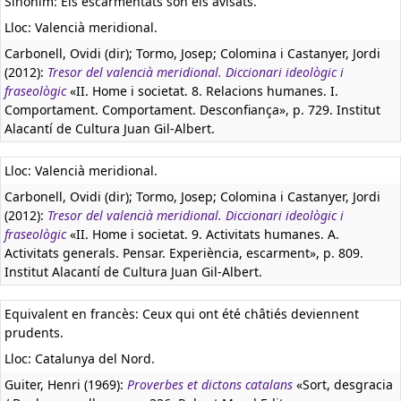
Sinònim: Els escarmentats són els avisats.
Lloc: Valencià meridional.
Carbonell, Ovidi (dir); Tormo, Josep; Colomina i Castanyer, Jordi
(2012):
Tresor del valencià meridional. Diccionari ideològic i
fraseològic
«II. Home i societat. 8. Relacions humanes. I.
Comportament. Comportament. Desconfiança», p. 729. Institut
Alacantí de Cultura Juan Gil-Albert.
Lloc: Valencià meridional.
Carbonell, Ovidi (dir); Tormo, Josep; Colomina i Castanyer, Jordi
(2012):
Tresor del valencià meridional. Diccionari ideològic i
fraseològic
«II. Home i societat. 9. Activitats humanes. A.
Activitats generals. Pensar. Experiència, escarment», p. 809.
Institut Alacantí de Cultura Juan Gil-Albert.
Equivalent en francès:
Ceux qui ont été châtiés deviennent
prudents.
Lloc: Catalunya del Nord.
Guiter, Henri (1969):
Proverbes et dictons catalans
«Sort, desgracia