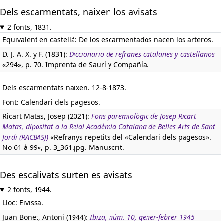
Dels escarmentats, naixen los avisats
2 fonts, 1831.
Equivalent en castellà:
De los escarmentados nacen los arteros.
D. J. A. X. y F. (1831):
Diccionario de refranes catalanes y castellanos
«294», p. 70. Imprenta de Saurí y Compañía.
Dels escarmentats naixen. 12-8-1873.
Font: Calendari dels pagesos.
Ricart Matas, Josep (2021):
Fons paremiològic de Josep Ricart
Matas, dipositat a la Reial Acadèmia Catalana de Belles Arts de Sant
Jordi (RACBASJ)
«Refranys repetits del «Calendari dels pagesos».
No 61 à 99», p. 3_361.jpg. Manuscrit.
Des escalivats surten es avisats
2 fonts, 1944.
Lloc: Eivissa.
Juan Bonet, Antoni (1944):
Ibiza, núm. 10, gener-febrer 1945