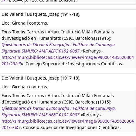
De: Valentí i Busquets, Josep (1917-18).
Lloc: Girona i contorns.
Fons Tomàs Carreras i Artau. Institució Milà i Fontanals
d'Investigació en Humanitats (CSIC, Barcelona) (1915):
Qüestionaris de l'Arxiu d'Etnografia i Folklore de Catalunya.
Signatura SIMURG: AMF-AEFC-0102-0087
«Refranys -
http://simurg.bibliotecas.csic.es/viewer/image/990001435620304
201/29/
». Consejo Superior de Investigaciones Científicas.
De: Valentí i Busquets, Josep (1917-18).
Lloc: Girona i contorns.
Fons Tomàs Carreras i Artau. Institució Milà i Fontanals
d'Investigació en Humanitats (CSIC, Barcelona) (1915):
Qüestionaris de l'Arxiu d'Etnografia i Folklore de Catalunya.
Signatura SIMURG: AMF-AEFC-0102-0087
«Refranys -
http://simurg.bibliotecas.csic.es/viewer/image/990001435620304
201/5/
». Consejo Superior de Investigaciones Científicas.