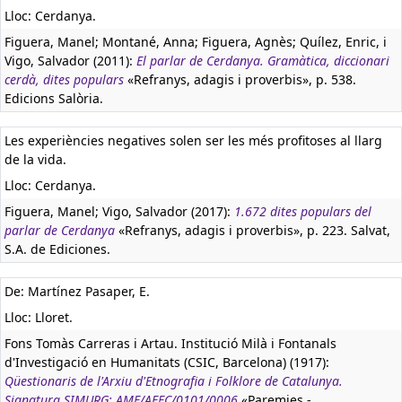
Lloc: Cerdanya.
Figuera, Manel; Montané, Anna; Figuera, Agnès; Quílez, Enric, i
Vigo, Salvador (2011):
El parlar de Cerdanya. Gramàtica, diccionari
cerdà, dites populars
«Refranys, adagis i proverbis», p. 538.
Edicions Salòria.
Les experiències negatives solen ser les més profitoses al llarg
de la vida.
Lloc: Cerdanya.
Figuera, Manel; Vigo, Salvador (2017):
1.672 dites populars del
parlar de Cerdanya
«Refranys, adagis i proverbis», p. 223. Salvat,
S.A. de Ediciones.
De: Martínez Pasaper, E.
Lloc: Lloret.
Fons Tomàs Carreras i Artau. Institució Milà i Fontanals
d'Investigació en Humanitats (CSIC, Barcelona) (1917):
Qüestionaris de l'Arxiu d'Etnografia i Folklore de Catalunya.
Signatura SIMURG: AMF/AEFC/0101/0006
«Paremies -