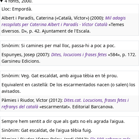
4 fonts, 2000.
Lloc: Empordà.
Albert i Paradís, Caterina («Català, Víctor») (2000):
Mil adagis
recopilats per Caterina Albert i Paradís - Víctor Català
«Temes
diversos. D», p. 42. Ajuntament de l'Escala.
Sinònim: Si camines per mal lloc, passa-hi a poc a poc.
Espunyes, Josep (2007):
Dites, locucions i frases fetes
«584», p. 172.
Garsineu Edicions.
Sinònim: Veg. Gat escaldat, amb aigua tèbia en té prou.
Equivalent en castellà:
De los escarmentados nacen (o salen) los
avisados.
Pàmies i Riudor, Víctor (2012):
Dites.cat. Locucions, frases fetes i
refranys del català
«escarmentat». Editorial Barcanova.
Sempre hem sentit a dir que als gats no els agrada l'aigua.
Sinònim: Gat escaldat, de l'aigua tèbia fuig.