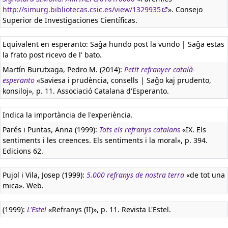
http://simurg.bibliotecas.csic.es/view/1329935
». Consejo
Superior de Investigaciones Científicas.
Equivalent en esperanto:
Saĝa hundo post la vundo | Saĝa estas
la frato post ricevo de l' bato.
Martín Burutxaga, Pedro M. (2014):
Petit refranyer català-
esperanto
«Saviesa i prudència, consells | Saĝo kaj prudento,
konsiloj», p. 11. Associació Catalana d'Esperanto.
Indica la importància de l'experiència.
Parés i Puntas, Anna (1999):
Tots els refranys catalans
«IX. Els
sentiments i les creences. Els sentiments i la moral», p. 394.
Edicions 62.
Pujol i Vila, Josep (1999):
5.000 refranys de nostra terra
«de tot una
mica». Web.
(1999):
L'Estel
«Refranys (II)», p. 11. Revista L'Estel.