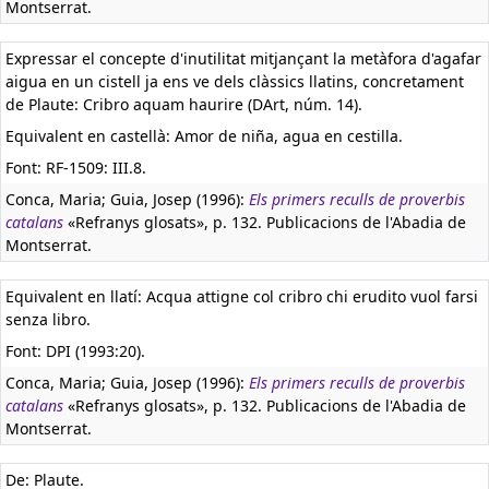
Montserrat.
Expressar el concepte d'inutilitat mitjançant la metàfora d'agafar
aigua en un cistell ja ens ve dels clàssics llatins, concretament
de Plaute: Cribro aquam haurire (DArt, núm. 14).
Equivalent en castellà:
Amor de niña, agua en cestilla.
Font: RF-1509: III.8.
Conca, Maria; Guia, Josep (1996):
Els primers reculls de proverbis
catalans
«Refranys glosats», p. 132. Publicacions de l'Abadia de
Montserrat.
Equivalent en llatí:
Acqua attigne col cribro chi erudito vuol farsi
senza libro.
Font: DPI (1993:20).
Conca, Maria; Guia, Josep (1996):
Els primers reculls de proverbis
catalans
«Refranys glosats», p. 132. Publicacions de l'Abadia de
Montserrat.
De: Plaute.