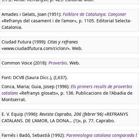
Amades i Gelats, Joan (1951):
Folklore de Catalunya. Cançoner
«Refranys del casament i de l'amor», p. 1105. Editorial Selecta-
Catalonia.
Ciudad Futura (1999):
Citas y refranes
«www.ciudadfutura.com/ciclon/». Web.
Common Voice (2018):
Proverbis
. Web.
Font: DCVB (Saura Dicc.), (I,637).
Conca, Maria; Guia, Josep (1996):
Els primers reculls de proverbis
catalans
«Refranys glosats», p. 136. Publicacions de l'Abadia de
Montserrat.
E. V. Equip (1996):
Revista Caprabo, 206 (febrer'96)
«REFRANYS
CATALANS. DE L'AMOR, LA DONA… (1)», p. 77. Caprabo.
Farnés i Badó, Sebastià (1992):
Paremiologia catalana comparada I