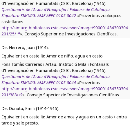
d'Investigació en Humanitats (CSIC, Barcelona) (1915):
Qüestionaris de l'Arxiu d'Etnografia i Folklore de Catalunya.
Signatura SIMURG: AMF-AEFC-0105-0042
«Proverbios zoológicos
castellanos -
http://simurg.bibliotecas.csic.es/viewer/image/990001434300304
201/25/
». Consejo Superior de Investigaciones Científicas.
De: Herrero, Joan (1914).
Equivalent en castellà:
Amor de niño, agua en cesto.
Fons Tomàs Carreras i Artau. Institució Milà i Fontanals
d'Investigació en Humanitats (CSIC, Barcelona) (1915):
Qüestionaris de l'Arxiu d'Etnografia i Folklore de Catalunya.
Signatura SIMURG: AMF-AEFC-0105-0044
«Proverbios -
http://simurg.bibliotecas.csic.es/viewer/image/990001434350304
201/383/
». Consejo Superior de Investigaciones Científicas.
De: Donato, Emili (1914-1915).
Equivalent en castellà:
Amor de amos y agua en un cesto / entra
tarde y sale presto.