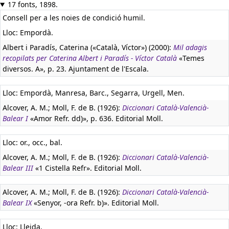
17 fonts, 1898.
Consell per a les noies de condició humil.
Lloc: Empordà.
Albert i Paradís, Caterina («Català, Víctor») (2000):
Mil adagis
recopilats per Caterina Albert i Paradís - Víctor Català
«Temes
diversos. A», p. 23. Ajuntament de l'Escala.
Lloc: Empordà, Manresa, Barc., Segarra, Urgell, Men.
Alcover, A. M.; Moll, F. de B. (1926):
Diccionari Català-Valencià-
Balear I
«Amor Refr. dd)», p. 636. Editorial Moll.
Lloc: or., occ., bal.
Alcover, A. M.; Moll, F. de B. (1926):
Diccionari Català-Valencià-
Balear III
«1 Cistella Refr». Editorial Moll.
Alcover, A. M.; Moll, F. de B. (1926):
Diccionari Català-Valencià-
Balear IX
«Senyor, -ora Refr. b)». Editorial Moll.
Lloc: Lleida.