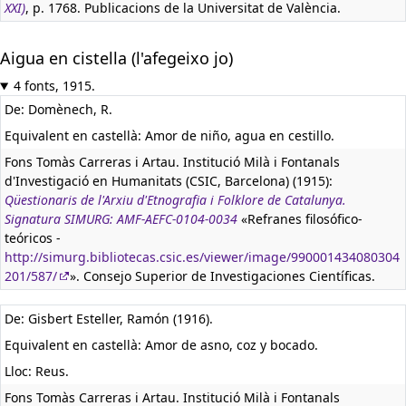
XXI)
, p. 1768. Publicacions de la Universitat de València.
Aigua en cistella (l'afegeixo jo)
4 fonts, 1915.
De: Domènech, R.
Equivalent en castellà:
Amor de niño, agua en cestillo.
Fons Tomàs Carreras i Artau. Institució Milà i Fontanals
d'Investigació en Humanitats (CSIC, Barcelona) (1915):
Qüestionaris de l'Arxiu d'Etnografia i Folklore de Catalunya.
Signatura SIMURG: AMF-AEFC-0104-0034
«Refranes filosófico-
teóricos -
http://simurg.bibliotecas.csic.es/viewer/image/990001434080304
201/587/
». Consejo Superior de Investigaciones Científicas.
De: Gisbert Esteller, Ramón (1916).
Equivalent en castellà:
Amor de asno, coz y bocado.
Lloc: Reus.
Fons Tomàs Carreras i Artau. Institució Milà i Fontanals