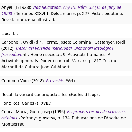
Anyell, J (1928):
Vida lleidatana, Any III, Núm. 52 (15 de juny de
1928)
«Refraner. XXXVIII. Dels amors», p. 227. Vida Lleidatana.
Revista quinzenal il·lustrada.
Lloc: Ibi.
Carbonell, Ovidi (dir); Tormo, Josep; Colomina i Castanyer, Jordi
(2012):
Tresor del valencià meridional. Diccionari ideològic i
fraseològic
«II. Home i societat. 9. Activitats humanes. A.
Activitats generals. Poder i control. Manar», p. 817. Institut
Alacantí de Cultura Juan Gil-Albert.
Common Voice (2018):
Proverbis
. Web.
Recull la variant continguda a les «Faules d'Isop».
Font: Ros, Carles (s. XVIII).
Conca, Maria; Guia, Josep (1996):
Els primers reculls de proverbis
catalans
«Refranys glosats», p. 134. Publicacions de l'Abadia de
Montserrat.