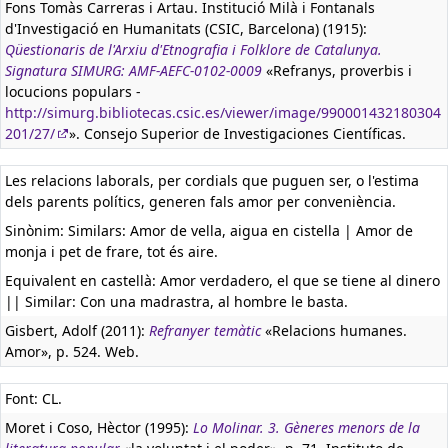
Fons Tomàs Carreras i Artau. Institució Milà i Fontanals
d'Investigació en Humanitats (CSIC, Barcelona) (1915):
Qüestionaris de l'Arxiu d'Etnografia i Folklore de Catalunya.
Signatura SIMURG: AMF-AEFC-0102-0009
«Refranys, proverbis i
locucions populars -
http://simurg.bibliotecas.csic.es/viewer/image/990001432180304
201/27/
». Consejo Superior de Investigaciones Científicas.
Les relacions laborals, per cordials que puguen ser, o l'estima
dels parents polítics, generen fals amor per conveniència.
Sinònim: Similars: Amor de vella, aigua en cistella | Amor de
monja i pet de frare, tot és aire.
Equivalent en castellà:
Amor verdadero, el que se tiene al dinero
|| Similar: Con una madrastra, al hombre le basta.
Gisbert, Adolf (2011):
Refranyer temàtic
«Relacions humanes.
Amor», p. 524. Web.
Font: CL.
Moret i Coso, Hèctor (1995):
Lo Molinar. 3. Gèneres menors de la