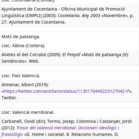
Ajuntament de Cocentaina - Oficina Municipal de Promoció
Lingüística (OMPLI) (2003):
Cocentaina. Any 2003
«Novembre», p.
27. Ajuntament de Cocentaina.
Mots de patxanga.
Lloc: Xàtiva (Costera).
Alietes el del Corralot (2009):
El Penjoll
«Mots de patxanga (V):
Sentències». Web.
Lloc: País Valencià.
Almenar, Albert (2019):
«
https://twitter.com/antillano/status/1130170449223127042
».
Twitter.
Lloc: Valencià meridional.
Carbonell, Ovidi (dir); Tormo, Josep; Colomina i Castanyer, Jordi
(2012):
Tresor del valencià meridional. Diccionari ideològic i
fraseològic
«II. Home i societat. 8. Relacions humanes. D.