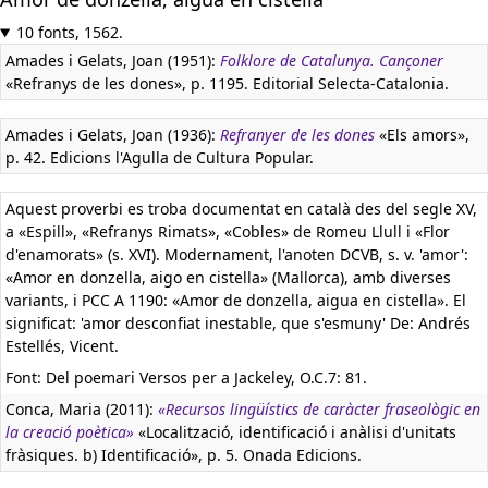
10 fonts, 1562.
Amades i Gelats, Joan (1951):
Folklore de Catalunya. Cançoner
«Refranys de les dones», p. 1195. Editorial Selecta-Catalonia.
Amades i Gelats, Joan (1936):
Refranyer de les dones
«Els amors»,
p. 42. Edicions l'Agulla de Cultura Popular.
Aquest proverbi es troba documentat en català des del segle XV,
a «Espill», «Refranys Rimats», «Cobles» de Romeu Llull i «Flor
d'enamorats» (s. XVI). Modernament, l'anoten DCVB, s. v. 'amor':
«Amor en donzella, aigo en cistella» (Mallorca), amb diverses
variants, i PCC A 1190: «Amor de donzella, aigua en cistella». El
significat: 'amor desconfiat inestable, que s'esmuny' De: Andrés
Estellés, Vicent.
Font: Del poemari Versos per a Jackeley, O.C.7: 81.
Conca, Maria (2011):
«Recursos lingüístics de caràcter fraseològic en
la creació poètica»
«Localització, identificació i anàlisi d'unitats
fràsiques. b) Identificació», p. 5. Onada Edicions.