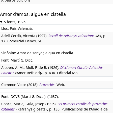
Albatros Edicions.
Amor d'amos, aigua en cistella
5 fonts, 1926.
Lloc: País Valencià.
Adell Cerdà, Vicenta (1997):
Recull de refranys valencians
«A», p.
17. Comercial Denes, SL.
Sinònim: Amor de senyor, aigua en cistella.
Font: Martí G. Dicc.
Alcover, A. M.; Moll, F. de B. (1926):
Diccionari Català-Valencià-
Balear I
«Amor Refr. dd)», p. 636. Editorial Moll.
Common Voice (2018):
Proverbis
. Web.
Font: DCVB (Martí G. Dicc.), (I,637).
Conca, Maria; Guia, Josep (1996):
Els primers reculls de proverbis
catalans
«Refranys glosats», p. 135. Publicacions de l'Abadia de