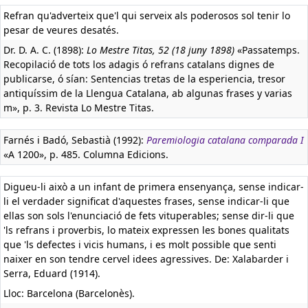
Refran qu'adverteix que'l qui serveix als poderosos sol tenir lo
pesar de veures desatés.
Dr. D. A. C. (1898):
Lo Mestre Titas, 52 (18 juny 1898)
«Passatemps.
Recopilació de tots los adagis ó refrans catalans dignes de
publicarse, ó sían: Sentencias tretas de la esperiencia, tresor
antiquíssim de la Llengua Catalana, ab algunas frases y varias
m», p. 3. Revista Lo Mestre Titas.
Farnés i Badó, Sebastià (1992):
Paremiologia catalana comparada I
«A 1200», p. 485. Columna Edicions.
Digueu-li això a un infant de primera ensenyança, sense indicar-
li el verdader significat d'aquestes frases, sense indicar-li que
ellas son sols l'enunciació de fets vituperables; sense dir-li que
'ls refrans i proverbis, lo mateix expressen les bones qualitats
que 'ls defectes i vicis humans, i es molt possible que senti
naixer en son tendre cervel idees agressives. De: Xalabarder i
Serra, Eduard (1914).
Lloc: Barcelona (Barcelonès).