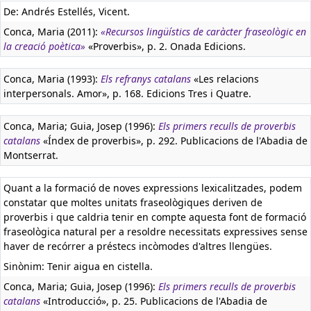
De: Andrés Estellés, Vicent.
Conca, Maria (2011):
«Recursos lingüístics de caràcter fraseològic en
la creació poètica»
«Proverbis», p. 2. Onada Edicions.
Conca, Maria (1993):
Els refranys catalans
«Les relacions
interpersonals. Amor», p. 168. Edicions Tres i Quatre.
Conca, Maria; Guia, Josep (1996):
Els primers reculls de proverbis
catalans
«Índex de proverbis», p. 292. Publicacions de l'Abadia de
Montserrat.
Quant a la formació de noves expressions lexicalitzades, podem
constatar que moltes unitats fraseològiques deriven de
proverbis i que caldria tenir en compte aquesta font de formació
fraseològica natural per a resoldre necessitats expressives sense
haver de recórrer a préstecs incòmodes d'altres llengües.
Sinònim: Tenir aigua en cistella.
Conca, Maria; Guia, Josep (1996):
Els primers reculls de proverbis
catalans
«Introducció», p. 25. Publicacions de l'Abadia de