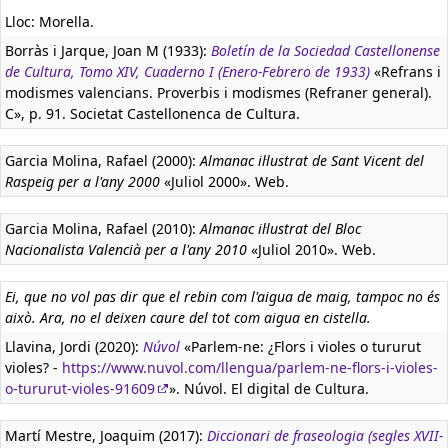
Lloc: Morella.
Borràs i Jarque, Joan M (1933):
Boletín de la Sociedad Castellonense
de Cultura, Tomo XIV, Cuaderno I (Enero-Febrero de 1933)
«Refrans i
modismes valencians. Proverbis i modismes (Refraner general).
C», p. 91. Societat Castellonenca de Cultura.
Garcia Molina, Rafael (2000):
Almanac il·lustrat de Sant Vicent del
Raspeig per a l'any 2000
«Juliol 2000». Web.
Garcia Molina, Rafael (2010):
Almanac il·lustrat del Bloc
Nacionalista Valencià per a l'any 2010
«Juliol 2010». Web.
Ei, que no vol pas dir que el rebin com l'aigua de maig, tampoc no és
això. Ara, no el deixen caure del tot com aigua en cistella.
Llavina, Jordi (2020):
Núvol
«Parlem-ne: ¿Flors i violes o tururut
violes? -
https://www.nuvol.com/llengua/parlem-ne-flors-i-violes-
o-tururut-violes-91609
». Núvol. El digital de Cultura.
Martí Mestre, Joaquim (2017):
Diccionari de fraseologia (segles XVII-