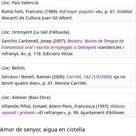
Lloc: País Valencià.
Romà Font, Francesc (1989):
Refranyer popular
«A», p. 67. Institut
Alacantí de Cultura Juan Gil-Albert.
Lloc: Ontinyent (La Vall d'Albaida).
Sanchis Carbonell, Josep (2007):
Bocaviu. Bocins de llengua de
transmissió oral i escrita arreplegats a Ontinyent
«Sentències i
refranys. A», p. 118. Edicions Víctor.
Lloc: Bellvís.
Serrano i Bonell, Ramon (2006):
Carrilet, 182 (1/5/2006)
«Ja no
tenim quatre dies», p. 47. Revista Carrilet.
Lloc: Aldover (Baix Ebre).
Villamón Piñol, Ismael; Aliern Pons, Francesca (1997):
Aldover,
«passat i present»
«El refranyer», p. 99. Ajuntament d'Aldover.
Amor de senyor, aigua en cistella