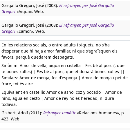
Gargallo Gregori, José (2008):
El refranyer, per José Gargallo
Gregori
«Aigua». Web.
Gargallo Gregori, José (2008):
El refranyer, per José Gargallo
Gregori
«L'amor». Web.
En les relacions socials, o entre adults i xiquets, no s'ha
d'esperar que hi haja amor familiar, ni que s'agraïsquen els
favors, perquè quedarem despagats.
Sinònim: Amor de vella, aigua en cistella | Fes bé al porc (, que
té bones xulles) | Fes bé al porc, que et donarà bones xulles ||
Similars: Amor de monja, foc d'esponja | Amor de monja i pet de
frare, tot és aire.
Equivalent en castellà:
Amor de asno, coz y bocado | Amor de
niño, agua en cesto | Amor de rey no es heredad, ni dura
todavía.
Gisbert, Adolf (2011):
Refranyer temàtic
«Relacions humanes», p.
423. Web.