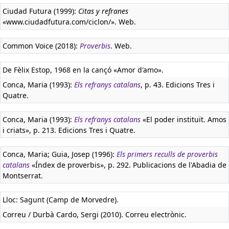
Ciudad Futura (1999):
Citas y refranes
«www.ciudadfutura.com/ciclon/». Web.
Common Voice (2018):
Proverbis
. Web.
De Fèlix Estop, 1968 en la cançó «Amor d'amo».
Conca, Maria (1993):
Els refranys catalans
, p. 43. Edicions Tres i
Quatre.
Conca, Maria (1993):
Els refranys catalans
«El poder instituït. Amos
i criats», p. 213. Edicions Tres i Quatre.
Conca, Maria; Guia, Josep (1996):
Els primers reculls de proverbis
catalans
«Índex de proverbis», p. 292. Publicacions de l'Abadia de
Montserrat.
Lloc: Sagunt (Camp de Morvedre).
Correu / Durbà Cardo, Sergi (2010). Correu electrònic.