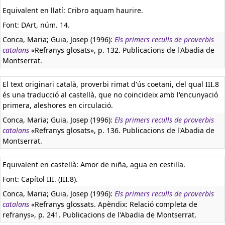
Equivalent en llatí:
Cribro aquam haurire.
Font: DArt, núm. 14.
Conca, Maria; Guia, Josep (1996):
Els primers reculls de proverbis
catalans
«Refranys glosats», p. 132. Publicacions de l'Abadia de
Montserrat.
El text originari català, proverbi rimat d'ús coetani, del qual III.8
és una traducció al castellà, que no coincideix amb l'encunyació
primera, aleshores en circulació.
Conca, Maria; Guia, Josep (1996):
Els primers reculls de proverbis
catalans
«Refranys glosats», p. 136. Publicacions de l'Abadia de
Montserrat.
Equivalent en castellà:
Amor de niña, agua en cestilla.
Font: Capítol III. (III.8).
Conca, Maria; Guia, Josep (1996):
Els primers reculls de proverbis
catalans
«Refranys glossats. Apèndix: Relació completa de
refranys», p. 241. Publicacions de l'Abadia de Montserrat.