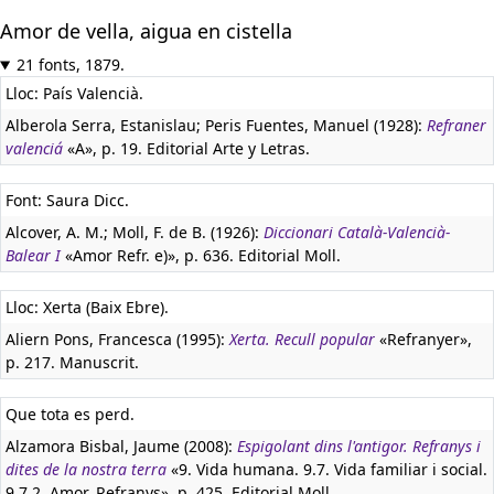
Amor de vella, aigua en cistella
21 fonts, 1879.
Lloc: País Valencià.
Alberola Serra, Estanislau; Peris Fuentes, Manuel (1928):
Refraner
valenciá
«A», p. 19. Editorial Arte y Letras.
Font: Saura Dicc.
Alcover, A. M.; Moll, F. de B. (1926):
Diccionari Català-Valencià-
Balear I
«Amor Refr. e)», p. 636. Editorial Moll.
Lloc: Xerta (Baix Ebre).
Aliern Pons, Francesca (1995):
Xerta. Recull popular
«Refranyer»,
p. 217. Manuscrit.
Que tota es perd.
Alzamora Bisbal, Jaume (2008):
Espigolant dins l'antigor. Refranys i
dites de la nostra terra
«9. Vida humana. 9.7. Vida familiar i social.
9.7.2. Amor. Refranys», p. 425. Editorial Moll.