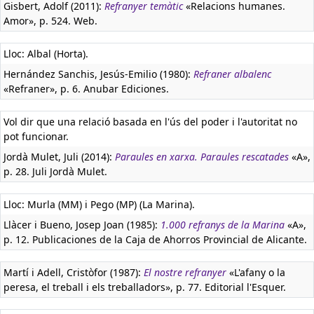
Gisbert, Adolf (2011):
Refranyer temàtic
«Relacions humanes.
Amor», p. 524. Web.
Lloc: Albal (Horta).
Hernández Sanchis, Jesús-Emilio (1980):
Refraner albalenc
«Refraner», p. 6. Anubar Ediciones.
Vol dir que una relació basada en l'ús del poder i l'autoritat no
pot funcionar.
Jordà Mulet, Juli (2014):
Paraules en xarxa. Paraules rescatades
«A»,
p. 28. Juli Jordà Mulet.
Lloc: Murla (MM) i Pego (MP) (La Marina).
Llàcer i Bueno, Josep Joan (1985):
1.000 refranys de la Marina
«A»,
p. 12. Publicaciones de la Caja de Ahorros Provincial de Alicante.
Martí i Adell, Cristòfor (1987):
El nostre refranyer
«L'afany o la
peresa, el treball i els treballadors», p. 77. Editorial l'Esquer.