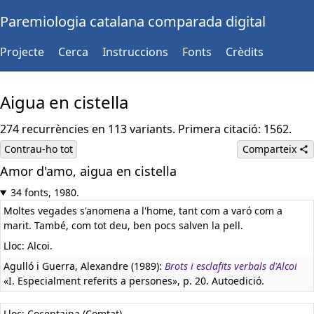
Paremiologia catalana comparada digital
Projecte
Cerca
Instruccions
Fonts
Crèdits
Aigua en cistella
274 recurrències en 113 variants. Primera citació: 1562.
Contrau-ho tot
Comparteix
Amor d'amo, aigua en cistella
34 fonts, 1980.
Moltes vegades s'anomena a l'home, tant com a varó com a
marit. També, com tot deu, ben pocs salven la pell.
Lloc: Alcoi.
Agulló i Guerra, Alexandre (1989):
Brots i esclafits verbals d'Alcoi
«I. Especialment referits a persones», p. 20. Autoedició.
Lloc: Cocentaina (Comtat).