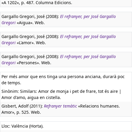
«A 1202», p. 487. Columna Edicions.
Gargallo Gregori, José (2008):
El refranyer, per José Gargallo
Gregori
«Aigua». Web.
Gargallo Gregori, José (2008):
El refranyer, per José Gargallo
Gregori
«L'amor». Web.
Gargallo Gregori, José (2008):
El refranyer, per José Gargallo
Gregori
«Persones». Web.
Per més amor que ens tinga una persona anciana, durarà poc
de temps.
Sinònim: Similars: Amor de monja i pet de frare, tot és aire |
Amor d'amo, aigua en cistella.
Gisbert, Adolf (2011):
Refranyer temàtic
«Relacions humanes.
Amor», p. 525. Web.
Lloc: València (Horta).