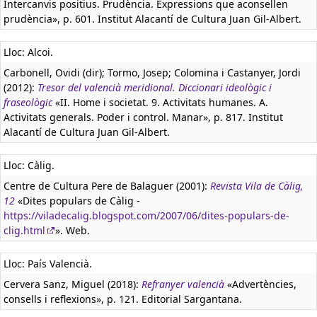
Intercanvis positius. Prudència. Expressions que aconsellen
prudència», p. 601. Institut Alacantí de Cultura Juan Gil-Albert.
Lloc: Alcoi.
Carbonell, Ovidi (dir); Tormo, Josep; Colomina i Castanyer, Jordi
(2012):
Tresor del valencià meridional. Diccionari ideològic i
fraseològic
«II. Home i societat. 9. Activitats humanes. A.
Activitats generals. Poder i control. Manar», p. 817. Institut
Alacantí de Cultura Juan Gil-Albert.
Lloc: Càlig.
Centre de Cultura Pere de Balaguer (2001):
Revista Vila de Càlig,
12
«Dites populars de Càlig -
https://viladecalig.blogspot.com/2007/06/dites-populars-de-
clig.html
». Web.
Lloc: País Valencià.
Cervera Sanz, Miguel (2018):
Refranyer valencià
«Advertències,
consells i reflexions», p. 121. Editorial Sargantana.