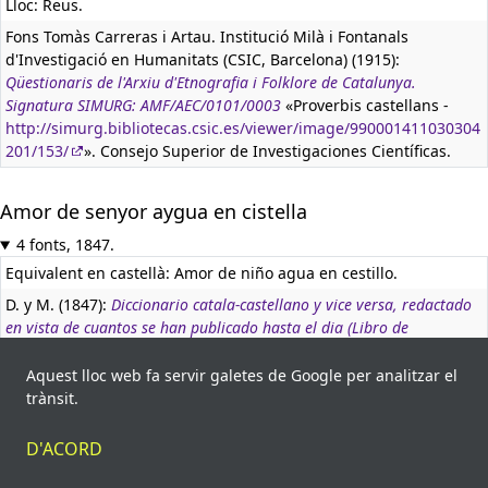
Lloc: Reus.
Fons Tomàs Carreras i Artau. Institució Milà i Fontanals
d'Investigació en Humanitats (CSIC, Barcelona) (1915):
Qüestionaris de l'Arxiu d'Etnografia i Folklore de Catalunya.
Signatura SIMURG: AMF/AEC/0101/0003
«Proverbis castellans -
http://simurg.bibliotecas.csic.es/viewer/image/990001411030304
201/153/
». Consejo Superior de Investigaciones Científicas.
Amor de senyor aygua en cistella
4 fonts, 1847.
Equivalent en castellà:
Amor de niño agua en cestillo.
D. y M. (1847):
Diccionario catala-castellano y vice versa, redactado
en vista de cuantos se han publicado hasta el dia (Libro de
faltriquera)
«Apéndice: Colección de refranes catalanes con su
correspondencia castellana. Amòr», p. 2. Agencia Médica
Aquest lloc web fa servir galetes de Google per analitzar el
Catalana.
trànsit.
Lloc: Manresa.
D'ACORD
Esteve i Seguí, Josep (1908):
«Paremiologia comarcana»
«Butlletí