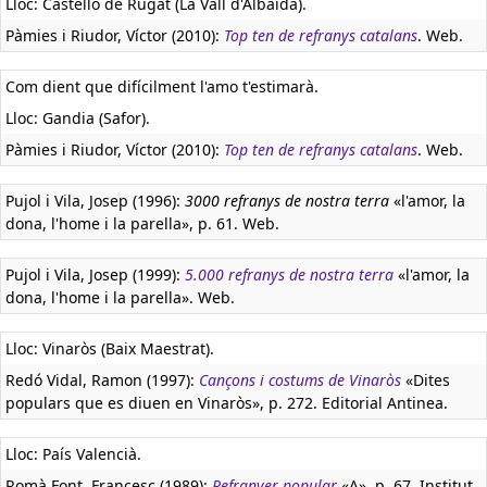
Lloc: Castelló de Rugat (La Vall d'Albaida).
Pàmies i Riudor, Víctor (2010):
Top ten de refranys catalans
. Web.
Com dient que difícilment l'amo t'estimarà.
Lloc: Gandia (Safor).
Pàmies i Riudor, Víctor (2010):
Top ten de refranys catalans
. Web.
Pujol i Vila, Josep (1996):
3000 refranys de nostra terra
«l'amor, la
dona, l'home i la parella», p. 61. Web.
Pujol i Vila, Josep (1999):
5.000 refranys de nostra terra
«l'amor, la
dona, l'home i la parella». Web.
Lloc: Vinaròs (Baix Maestrat).
Redó Vidal, Ramon (1997):
Cançons i costums de Vinaròs
«Dites
populars que es diuen en Vinaròs», p. 272. Editorial Antinea.
Lloc: País Valencià.
Romà Font, Francesc (1989):
Refranyer popular
«A», p. 67. Institut