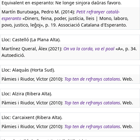
Equivalent en esperanto:
Ne longe sinjora daŭras favoro.
Martín Burutxaga, Pedro M. (2014):
Petit refranyer català-
esperanto
«Diners, feina, poder, justícia, lleis | Mono, laboro,
povo, justico, leĝoj», p. 19. Associació Catalana d'Esperanto.
Lloc: Castelló (La Plana Alta).
Martínez Queral, Àlex (2021):
On va la corda, va el poal
«A», p. 34.
Autoedició.
Lloc: Alaquàs (Horta Sud).
Pàmies i Riudor, Víctor (2010):
Top ten de refranys catalans
. Web.
Lloc: Alzira (Ribera Alta).
Pàmies i Riudor, Víctor (2010):
Top ten de refranys catalans
. Web.
Lloc: Carcaixent (Ribera Alta).
Pàmies i Riudor, Víctor (2010):
Top ten de refranys catalans
. Web.