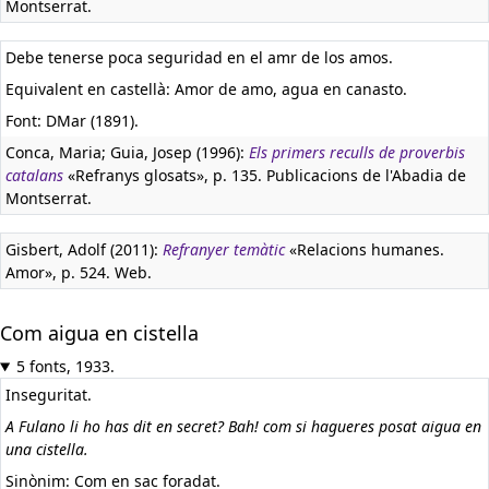
Montserrat.
Debe tenerse poca seguridad en el amr de los amos.
Equivalent en castellà:
Amor de amo, agua en canasto.
Font: DMar (1891).
Conca, Maria; Guia, Josep (1996):
Els primers reculls de proverbis
catalans
«Refranys glosats», p. 135. Publicacions de l'Abadia de
Montserrat.
Gisbert, Adolf (2011):
Refranyer temàtic
«Relacions humanes.
Amor», p. 524. Web.
Com aigua en cistella
5 fonts, 1933.
Inseguritat.
A Fulano li ho has dit en secret? Bah! com si hagueres posat aigua en
una cistella.
Sinònim: Com en sac foradat.