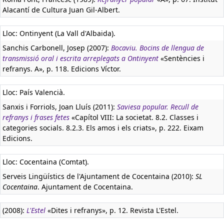
Alacantí de Cultura Juan Gil-Albert.
Lloc: Ontinyent (La Vall d'Albaida).
Sanchis Carbonell, Josep (2007):
Bocaviu. Bocins de llengua de
transmissió oral i escrita arreplegats a Ontinyent
«Sentències i
refranys. A», p. 118. Edicions Víctor.
Lloc: País Valencià.
Sanxis i Forriols, Joan Lluís (2011):
Saviesa popular. Recull de
refranys i frases fetes
«Capítol VIII: La societat. 8.2. Classes i
categories socials. 8.2.3. Els amos i els criats», p. 222. Eixam
Edicions.
Lloc: Cocentaina (Comtat).
Serveis Lingüístics de l'Ajuntament de Cocentaina (2010):
SL
Cocentaina
. Ajuntament de Cocentaina.
(2008):
L'Estel
«Dites i refranys», p. 12. Revista L'Estel.