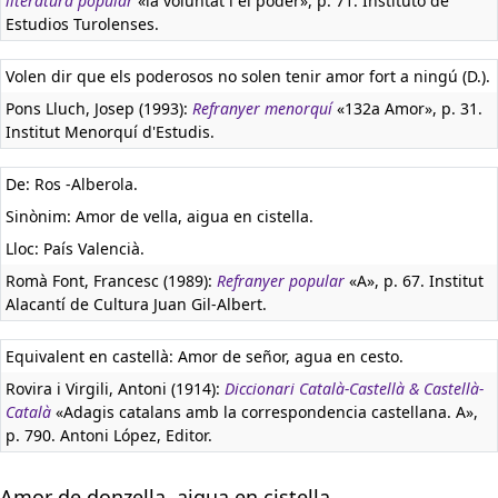
literatura popular
«la voluntat i el poder», p. 71. Instituto de
Estudios Turolenses.
Volen dir que els poderosos no solen tenir amor fort a ningú (D.).
Pons Lluch, Josep (1993):
Refranyer menorquí
«132a Amor», p. 31.
Institut Menorquí d'Estudis.
De: Ros -Alberola.
Sinònim: Amor de vella, aigua en cistella.
Lloc: País Valencià.
Romà Font, Francesc (1989):
Refranyer popular
«A», p. 67. Institut
Alacantí de Cultura Juan Gil-Albert.
Equivalent en castellà:
Amor de señor, agua en cesto.
Rovira i Virgili, Antoni (1914):
Diccionari Català-Castellà & Castellà-
Català
«Adagis catalans amb la correspondencia castellana. A»,
p. 790. Antoni López, Editor.
Amor de donzella, aigua en cistella