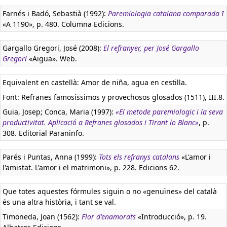
Farnés i Badó, Sebastià (1992):
Paremiologia catalana comparada I
«A 1190», p. 480. Columna Edicions.
Gargallo Gregori, José (2008):
El refranyer, per José Gargallo
Gregori
«Aigua». Web.
Equivalent en castellà:
Amor de niña, agua en cestilla.
Font: Refranes famosíssimos y provechosos glosados (1511), III.8.
Guia, Josep; Conca, Maria (1997):
«El metode paremiologic i la seva
productivitat. Aplicació a Refranes glosados i Tirant lo Blanc»
, p.
308. Editorial Paraninfo.
Parés i Puntas, Anna (1999):
Tots els refranys catalans
«L'amor i
l'amistat. L'amor i el matrimoni», p. 228. Edicions 62.
Que totes aquestes fórmules siguin o no «genuïnes» del català
és una altra història, i tant se val.
Timoneda, Joan (1562):
Flor d'enamorats
«Introducció», p. 19.