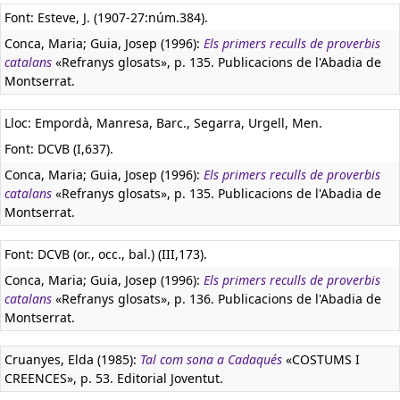
Font: Esteve, J. (1907-27:núm.384).
Conca, Maria; Guia, Josep (1996):
Els primers reculls de proverbis
catalans
«Refranys glosats», p. 135. Publicacions de l'Abadia de
Montserrat.
Lloc: Empordà, Manresa, Barc., Segarra, Urgell, Men.
Font: DCVB (I,637).
Conca, Maria; Guia, Josep (1996):
Els primers reculls de proverbis
catalans
«Refranys glosats», p. 135. Publicacions de l'Abadia de
Montserrat.
Font: DCVB (or., occ., bal.) (III,173).
Conca, Maria; Guia, Josep (1996):
Els primers reculls de proverbis
catalans
«Refranys glosats», p. 136. Publicacions de l'Abadia de
Montserrat.
Cruanyes, Elda (1985):
Tal com sona a Cadaqués
«COSTUMS I
CREENCES», p. 53. Editorial Joventut.