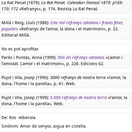
Lo Rat Penat (1879):
Lo Rat-Penat. Calendari llemosí 1879: p169-
170; 172
«Refranys», p. 174. Revista Lo Rat Penat.
Millà i Reig, Lluís (1988):
Cinc mil refranys catalans i frases fetes,
populars
«Refranys de l'amor, la dona i el matrimoni», p. 22.
Editorial Millà.
No es pot aprofitar.
Parés i Puntas, Anna (1999):
Tots els refranys catalans
«L'amor i
l'amistat. L'amor i el matrimoni», p. 228. Edicions 62.
Pujol i Vila, Josep (1996):
3000 refranys de nostra terra
«l'amor, la
dona, l'home i la parella», p. 61. Web.
Pujol i Vila, Josep (1999):
5.000 refranys de nostra terra
«l'amor, la
dona, l'home i la parella». Web.
De: Ros -Alberola.
Sinònim: Amor de senyor, aigua en cistella.